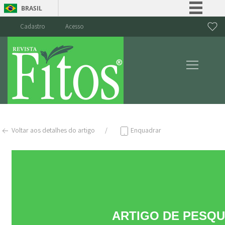
BRASIL
Simplifique!
Cadastro
Acesso
Comunica BR
Participe
Acesso à informação
Legislação
Canais
Voltar aos detalhes do artigo
Enquadrar