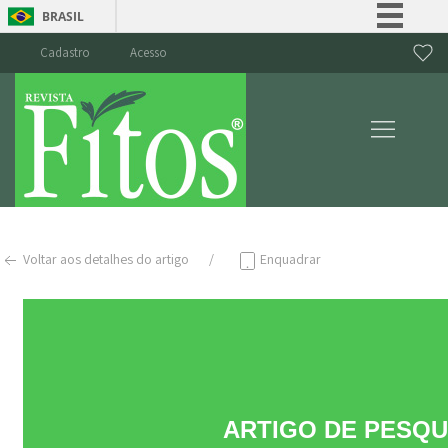
BRASIL
Simplifique!
Cadastro
Acesso
Comunica BR
Participe
Acesso à informação
Legislação
Canais
Voltar aos detalhes do artigo
Enquadrar