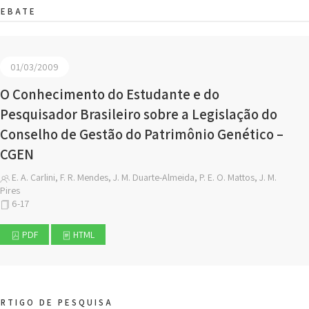
DEBATE
01/03/2009
O Conhecimento do Estudante e do
Pesquisador Brasileiro sobre a Legislação do
Conselho de Gestão do Patrimônio Genético –
CGEN
E. A. Carlini, F. R. Mendes, J. M. Duarte-Almeida, P. E. O. Mattos, J. M.
Pires
6-17
PDF
HTML
RTIGO DE PESQUISA