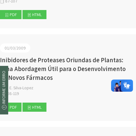
87-107
PDF
HTML
01/03/2009
Inibidores de Proteases Oriundas de Plantas:
Uma Abordagem Útil para o Desenvolvimento
INFORME UM ERRO
de Novos Fármacos
R. E. Silva-Lopez
108-119
PDF
HTML