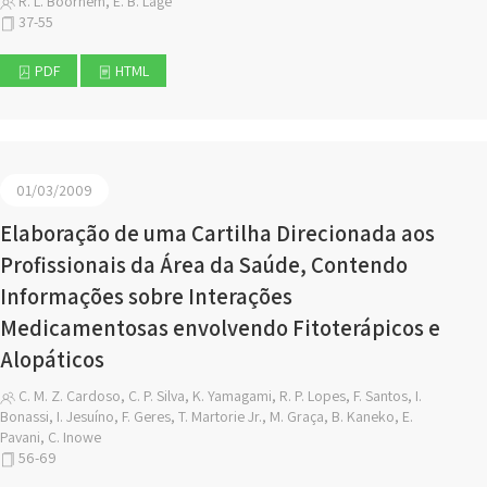
R. L. Boorhem, E. B. Lage
37-55
PDF
HTML
01/03/2009
Elaboração de uma Cartilha Direcionada aos
Profissionais da Área da Saúde, Contendo
Informações sobre Interações
Medicamentosas envolvendo Fitoterápicos e
Alopáticos
C. M. Z. Cardoso, C. P. Silva, K. Yamagami, R. P. Lopes, F. Santos, I.
Bonassi, I. Jesuíno, F. Geres, T. Martorie Jr., M. Graça, B. Kaneko, E.
Pavani, C. Inowe
56-69