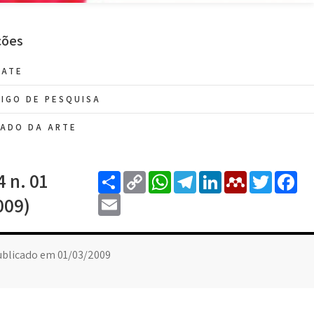
ções
BATE
IGO DE PESQUISA
ADO DA ARTE
Share
Copy
WhatsApp
Telegram
LinkedIn
Mendel
Twit
F
4 n. 01
Link
Email
009)
ublicado em 01/03/2009