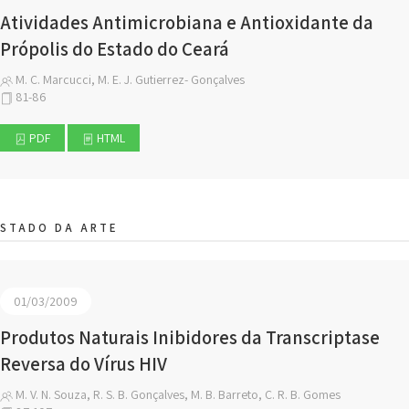
Atividades Antimicrobiana e Antioxidante da
Própolis do Estado do Ceará
M. C. Marcucci, M. E. J. Gutierrez- Gonçalves
81-86
PDF
HTML
STADO DA ARTE
01/03/2009
Produtos Naturais Inibidores da Transcriptase
Reversa do Vírus HIV
M. V. N. Souza, R. S. B. Gonçalves, M. B. Barreto, C. R. B. Gomes