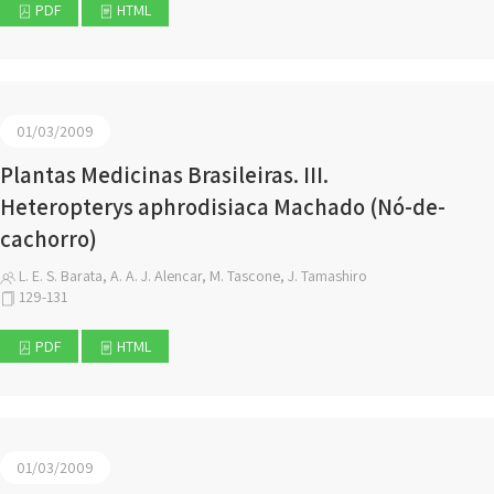
PDF
HTML
01/03/2009
Plantas Medicinas Brasileiras. III.
Heteropterys aphrodisiaca Machado (Nó-de-
cachorro)
L. E. S. Barata, A. A. J. Alencar, M. Tascone, J. Tamashiro
129-131
PDF
HTML
01/03/2009