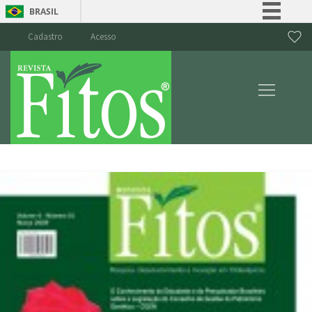
BRASIL
Simplifique!
Cadastro
Acesso
Comunica BR
Participe
Acesso à informação
Legislação
Canais