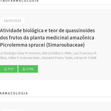
ETNOFARMACOLOGIA
24/09/2014
Atividade biológica e teor de quassinoides
dos frutos da planta medicinal amazônica
Picrolemma sprucei (Simaroubaceae)
Rodrigo César N. Amorim, Márcia Rúbia S. Melo, Luiz Francisco R.
Silva, Valter F. Andrade-Neto, Wanderli Pedro Tadei, Adrian M. Pohlit
PDF
HTML
FARMACOLOGIA