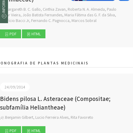
Margareth B. C. Gallo, Cinthia Zavan, Roberta N. A. Almeida, Paulo
Cezar Vieira, João Batista Fernandes, Maria Fátima das G. F. da Silva,
Maurício Bacci Jr, Fernando C. Pagnocca, Marcos Sobral
PDF
HTML
ONOGRAFIA DE PLANTAS MEDICINAIS
24/09/2014
Bidens pilosa L. Asteraceae (Compositae;
subfamília Heliantheae)
Benjamin Gilbert, Lucio Ferreira Alves, Rita Favoreto
PDF
HTML