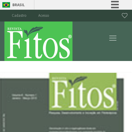
BRASIL
Simplifique!
Cadastro
Acesso
Comunica BR
Participe
Acesso à informação
Legislação
Canais