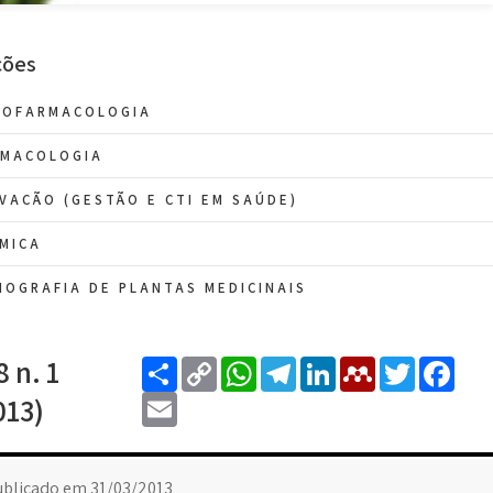
ções
NOFARMACOLOGIA
RMACOLOGIA
VAÇÃO (GESTÃO E CTI EM SAÚDE)
MICA
OGRAFIA DE PLANTAS MEDICINAIS
Share
Copy
WhatsApp
Telegram
LinkedIn
Mendele
Twitt
Fa
8 n. 1
Link
Email
013)
blicado em 31/03/2013