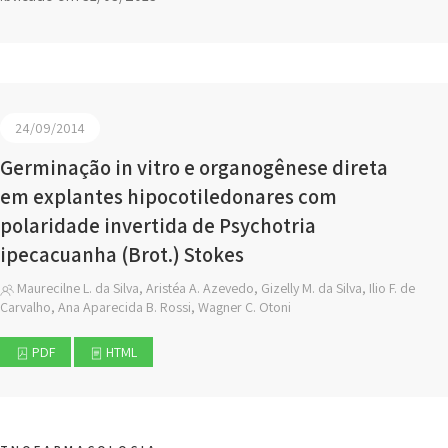
24/09/2014
Germinação in vitro e organogênese direta
em explantes hipocotiledonares com
polaridade invertida de Psychotria
ipecacuanha (Brot.) Stokes
Maurecilne L. da Silva, Aristéa A. Azevedo, Gizelly M. da Silva, Ilio F. de
Carvalho, Ana Aparecida B. Rossi, Wagner C. Otoni
PDF
HTML