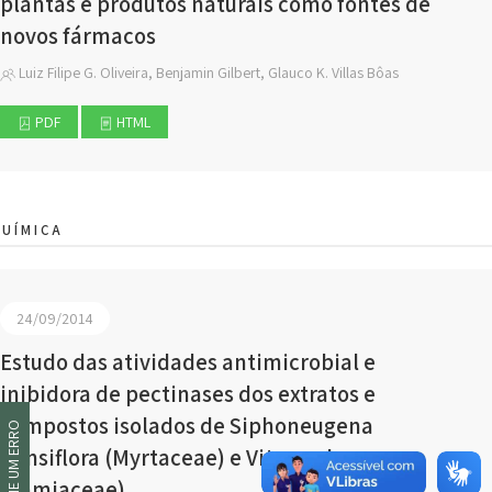
plantas e produtos naturais como fontes de
novos fármacos
Luiz Filipe G. Oliveira, Benjamin Gilbert, Glauco K. Villas Bôas
PDF
HTML
UÍMICA
24/09/2014
Estudo das atividades antimicrobial e
inibidora de pectinases dos extratos e
compostos isolados de Siphoneugena
INFORME UM ERRO
densiflora (Myrtaceae) e Vitex polygama
(Lamiaceae)