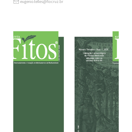
eugenio.telles@fiocruz.br