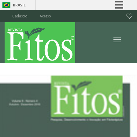
BRASIL
Simplifique!
Cadastro
Acesso
Comunica BR
Participe
Acesso à informação
Legislação
Canais