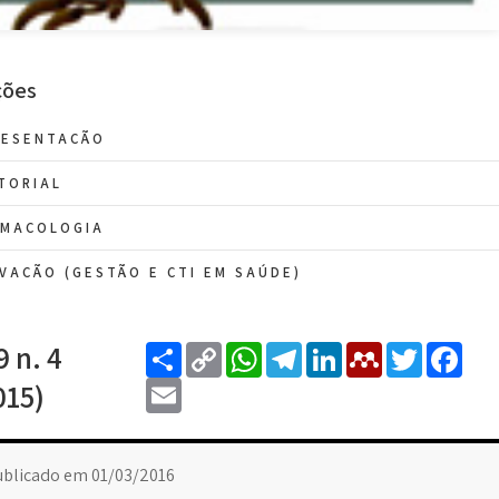
ções
RESENTAÇÃO
TORIAL
RMACOLOGIA
VAÇÃO (GESTÃO E CTI EM SAÚDE)
Share
Copy
WhatsApp
Telegram
LinkedIn
Mendele
Twitt
Fa
9 n. 4
Link
Email
015)
blicado em 01/03/2016