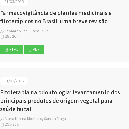
01/03/2016
Farmacovigilância de plantas medicinais e
fitoterápicos no Brasil: uma breve revisão
Leonardo Leal, Carla Tellis
261-264
HTML
PDF
01/03/2016
Fitoterapia na odontologia: levantamento dos
principais produtos de origem vegetal para
saúde bucal
Maria Helena Monteiro, Sandra Fraga
265-268