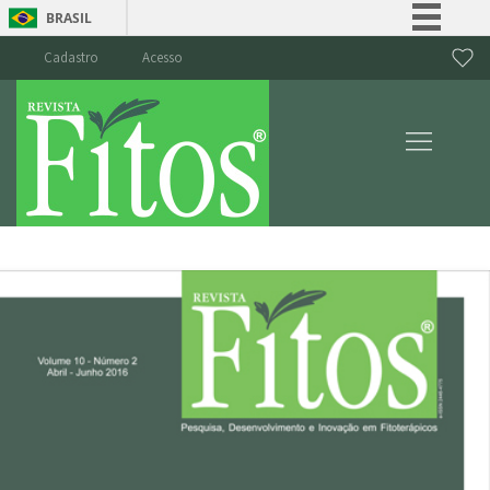
BRASIL
Simplifique!
Cadastro
Acesso
Comunica BR
Participe
Acesso à informação
Legislação
Canais