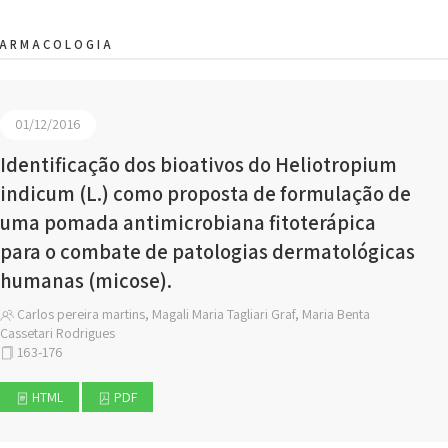
FARMACOLOGIA
01/12/2016
Identificação dos bioativos do Heliotropium
indicum (L.) como proposta de formulação de
uma pomada antimicrobiana fitoterápica
para o combate de patologias dermatológicas
humanas (micose).
Carlos pereira martins, Magali Maria Tagliari Graf, Maria Benta
Cassetari Rodrigues
163-176
HTML
PDF