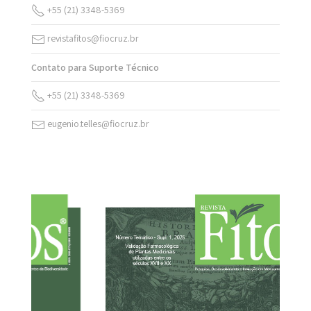
+55 (21) 3348-5369
revistafitos@fiocruz.br
Contato para Suporte Técnico
+55 (21) 3348-5369
eugenio.telles@fiocruz.br