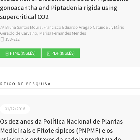
gonoacantha and Piptadenia rigida using
supercritical CO2
Bruna Santos Moura, Francisco Eduardo Aragão Catunda Jr, Mário
Geraldo de Carvalho, Marisa Fernandes Mendes
199-212
HTML (INGLÊS)
PDF (INGLÊS)
RTIGO DE PESQUISA
01/12/2016
Os dez anos da Política Nacional de Plantas
Medicinais e Fitoterápicos (PNPMF) e os
principais entraves da cadeia produtiva de