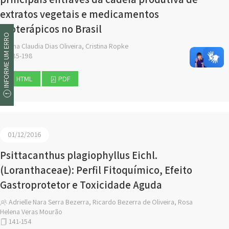
extratos vegetais e medicamentos
fitoterápicos no Brasil
INFORME UM ERRO
Ana Claudia Dias Oliveira, Cristina Ropke
185-198
HTML
PDF
01/12/2016
Psittacanthus plagiophyllus Eichl.
(Loranthaceae): Perfil Fitoquímico, Efeito
Gastroprotetor e Toxicidade Aguda
Adrielle Nara Serra Bezerra, Ricardo Bezerra de Oliveira, Rosa
Helena Veras Mourão
141-154