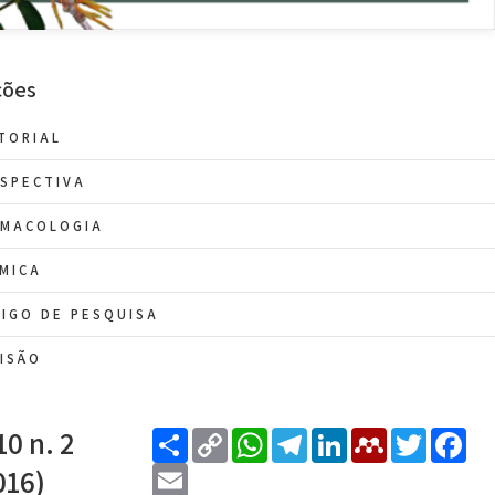
ções
TORIAL
SPECTIVA
RMACOLOGIA
MICA
IGO DE PESQUISA
ISÃO
Share
Copy
WhatsApp
Telegram
LinkedIn
Mendel
Twitt
F
10 n. 2
Link
Email
016)