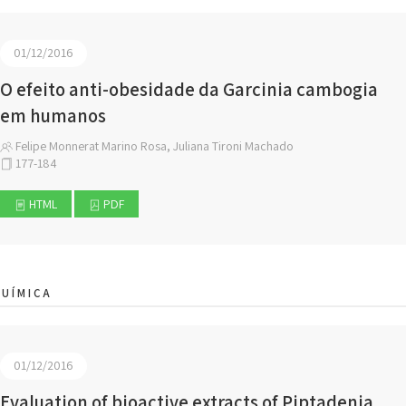
01/12/2016
O efeito anti-obesidade da Garcinia cambogia
em humanos
Felipe Monnerat Marino Rosa, Juliana Tironi Machado
177-184
HTML
PDF
UÍMICA
01/12/2016
Evaluation of bioactive extracts of Piptadenia