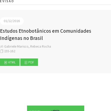
EVISÃO
01/12/2016
Estudos Etnobotânicos em Comunidades
Indígenas no Brasil
Gabriele Marisco, Rebeca Rocha
155-162
HTML
PDF