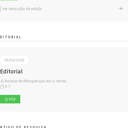
Ver descrição da edição
DITORIAL
05/04/2018
Editorial
Rosane de Albuquerque dos S. Abreu
6-7
PDF
RTIGO DE PESQUISA