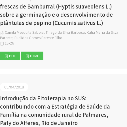
frescas de Bamburral (Hyptis suaveolens L.)
sobre a germinação e o desenvolvimento de
plântulas de pepino (Cucumis sativus L.)
Camila Mesquita Saboia, Thiago da Silva Barbosa, Katia Maria da Silva
Parente, Euclides Gomes Parente Filho
18-26
PDF
HTML
05/04/2018
Introdução da Fitoterapia no SUS:
contribuindo com a Estratégia de Saúde da
Família na comunidade rural de Palmares,
Paty do Alferes, Rio de Janeiro