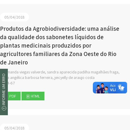
05/04/2018
Produtos da Agrobiodiversidade: uma análise
da qualidade dos sabonetes líquidos de
plantas medicinais produzidos por
agricultores familiares da Zona Oeste do Rio
de Janeiro
amanda viegas valverde, sandra aparecida padilha magalhães fraga,
INFORME UM ERRO
joana angélica barbosa ferreira, jeicyelly de araujo costa
54-67
PDF
HTML
05/04/2018