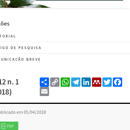
ções
TORIAL
IGO DE PESQUISA
MUNICAÇÃO BREVE
Share
Copy
WhatsApp
Telegram
LinkedIn
Mendele
Twitt
F
12 n. 1
Link
Email
018)
ublicado em 05/04/2018
PDF