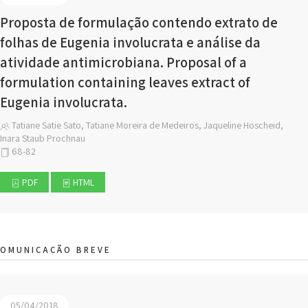
Proposta de formulação contendo extrato de
folhas de Eugenia involucrata e análise da
atividade antimicrobiana. Proposal of a
formulation containing leaves extract of
Eugenia involucrata.
Tatiane Satie Sato, Tatiane Moreira de Medeiros, Jaqueline Hoscheid,
Inara Staub Prochnau
68-82
PDF
HTML
COMUNICAÇÃO BREVE
05/04/2018