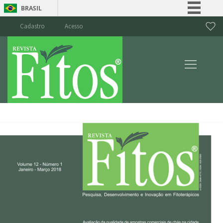
BRASIL
Simplifique!
Cadastro
Acesso
Comunica BR
Participe
Acesso à informação
Legislação
Canais