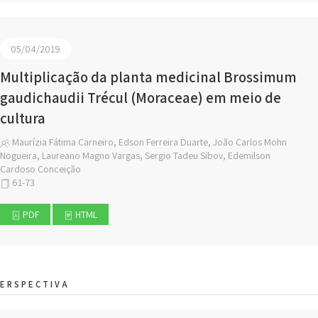
05/04/2019
Multiplicação da planta medicinal Brossimum
gaudichaudii Trécul (Moraceae) em meio de
cultura
Maurízia Fátima Carneiro, Edson Ferreira Duarte, João Carlos Mohn
Nogueira, Laureano Magno Vargas, Sergio Tadeu Sibov, Edemilson
Cardoso Conceição
61-73
PDF
HTML
ERSPECTIVA