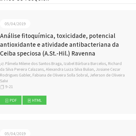
05/04/2019
Análise fitoquímica, toxicidade, potencial
antioxidante e atividade antibacteriana da
Ceiba speciosa (A.St.-Hil.) Ravenna
Pâmela Milene dos Santos Braga, Izabel Bárbara Barcelos, Richard
da Silva Pereira Calazans, Alexandra Luiza Silva Bulian, Josiane Cezar
Rodrigues Gabler, Fabiana de Oliveira Solla Sobral, Jeferson de Oliveira
Salvi
9-21
PDF
HTML
05/04/2019