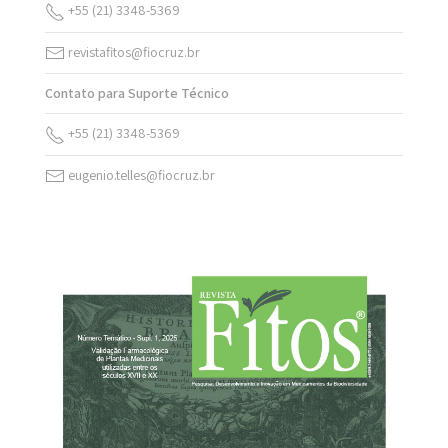
+55 (21) 3348-5369
revistafitos@fiocruz.br
Contato para Suporte Técnico
+55 (21) 3348-5369
eugenio.telles@fiocruz.br