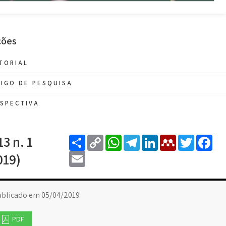
ções
TORIAL
IGO DE PESQUISA
SPECTIVA
Share
Copy
WhatsApp
Telegram
LinkedIn
Mendele
Twitt
F
13 n. 1
Link
Email
019)
ublicado em 05/04/2019
PDF