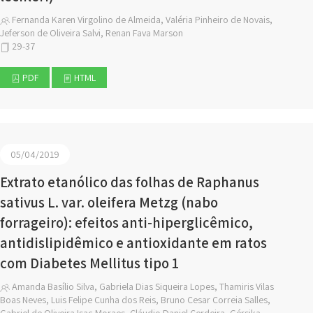
Fernanda Karen Virgolino de Almeida, Valéria Pinheiro de Novais,
Jeferson de Oliveira Salvi, Renan Fava Marson
29-37
PDF
HTML
05/04/2019
Extrato etanólico das folhas de Raphanus
sativus L. var. oleifera Metzg (nabo
forrageiro): efeitos anti-hiperglicêmico,
antidislipidêmico e antioxidante em ratos
com Diabetes Mellitus tipo 1
Amanda Basílio Silva, Gabriela Dias Siqueira Lopes, Thamiris Vilas
Boas Neves, Luis Felipe Cunha dos Reis, Bruno Cesar Correia Salles,