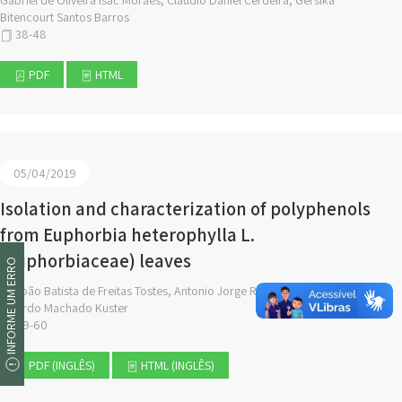
Gabriel de Oliveira Isac Moraes, Cláudio Daniel Cerdeira, Gérsika
Bitencourt Santos Barros
38-48
PDF
HTML
05/04/2019
Isolation and characterization of polyphenols
from Euphorbia heterophylla L.
(Euphorbiaceae) leaves
INFORME UM ERRO
João Batista de Freitas Tostes, Antonio Jorge Ribeiro da Silva,
Ricardo Machado Kuster
49-60
PDF (INGLÊS)
HTML (INGLÊS)