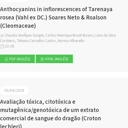
Anthocyanins in inflorescences of Tarenaya
rosea (Vahl ex DC.) Soares Neto & Roalson
(Cleomaceae)
Claudia SimÃµes Gurgel, Carlos Henrique Brasil Bizarri, Lívia da Silva
Cordeiro, Tatiana Carvalho Castro, Norma Albarello
22-28
PDF (INGLÊS)
HTML (INGLÊS)
05/04/2019
Avaliação tóxica, citotóxica e
mutagênica/genotóxica de um extrato
comercial de sangue do dragão (Croton
lechleri)