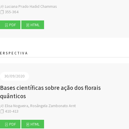
Luciana Prado Hadid Chammas
355-364
PDF
HTML
ERSPECTIVA
30/09/2020
Bases científicas sobre ação dos florais
quânticos
Elisa Nogueira, Rosângela Zambonato Arnt
410-413
PDF
HTML