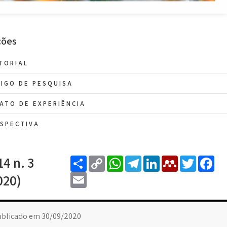
ções
TORIAL
IGO DE PESQUISA
ATO DE EXPERIÊNCIA
SPECTIVA
Share
Copy
WhatsApp
Telegram
LinkedIn
Mendel
Twitt
F
14 n. 3
Link
Email
020)
ublicado em 30/09/2020