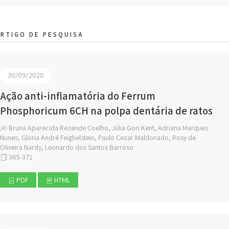
RTIGO DE PESQUISA
30/09/2020
Ação anti-inflamatória do Ferrum
Phosphoricum 6CH na polpa dentária de ratos
Bruna Aparecida Rezende Coelho, Júlia Gori Kent, Adriana Marques
Nunes, Gloria André Feighelstein, Paulo Cezar Maldonado, Rosy de
Oliveira Nardy, Leonardo dos Santos Barroso
365-371
PDF
HTML