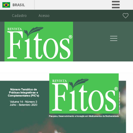
BRASIL
Simplifique!
Cadastro
Acesso
Comunica BR
Participe
Acesso à informação
Legislação
Canais