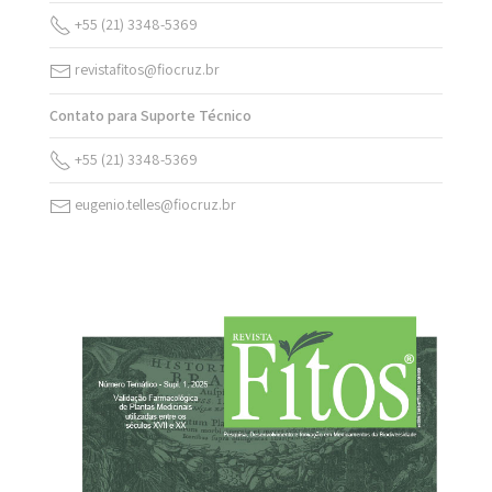
+55 (21) 3348-5369
revistafitos@fiocruz.br
Contato para Suporte Técnico
+55 (21) 3348-5369
eugenio.telles@fiocruz.br