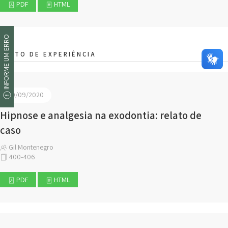
PDF
HTML
INFORME UM ERRO
ELATO DE EXPERIÊNCIA
30/09/2020
Hipnose e analgesia na exodontia: relato de
caso
Gil Montenegro
400-406
PDF
HTML