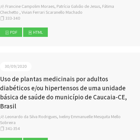
Francine Campolim Moraes, Patrícia Galvão de Jesus, Fátima
Chechetto , Vivian Ferrari Scaranello Machado
333-340
PDF
HTML
30/09/2020
Uso de plantas medicinais por adultos
diabéticos e/ou hipertensos de uma unidade
básica de saúde do município de Caucaia-CE,
Brasil
Leonardo da Silva Rodrigues, Iveliny Emmanuelle Mesquita Mello
Sobreira
341-354