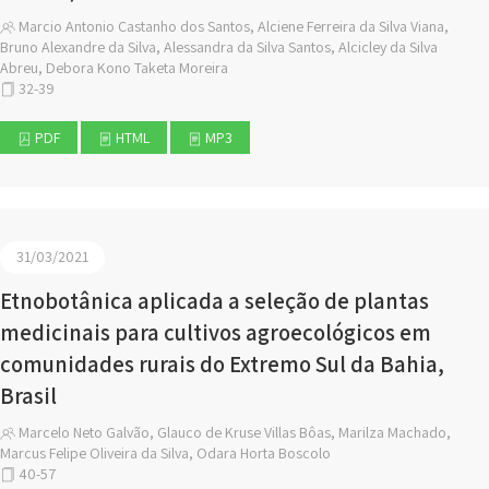
Marcio Antonio Castanho dos Santos, Alciene Ferreira da Silva Viana,
Bruno Alexandre da Silva, Alessandra da Silva Santos, Alcicley da Silva
Abreu, Debora Kono Taketa Moreira
32-39
PDF
HTML
MP3
31/03/2021
Etnobotânica aplicada a seleção de plantas
medicinais para cultivos agroecológicos em
comunidades rurais do Extremo Sul da Bahia,
Brasil
Marcelo Neto Galvão, Glauco de Kruse Villas Bôas, Marilza Machado,
Marcus Felipe Oliveira da Silva, Odara Horta Boscolo
40-57