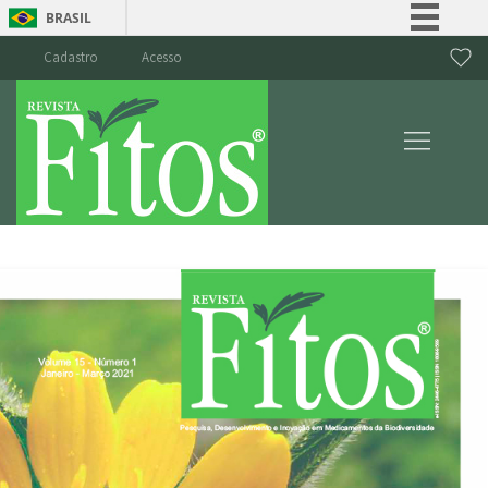
BRASIL
Simplifique!
Cadastro
Acesso
Comunica BR
Participe
Acesso à informação
Legislação
Canais