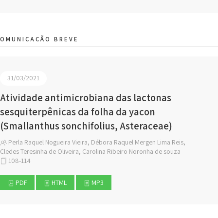
COMUNICAÇÃO BREVE
31/03/2021
Atividade antimicrobiana das lactonas
sesquiterpênicas da folha da yacon
(Smallanthus sonchifolius, Asteraceae)
Perla Raquel Nogueira Vieira, Débora Raquel Mergen Lima Reis,
Cledes Teresinha de Oliveira, Carolina Ribeiro Noronha de souza
108-114
PDF
HTML
MP3