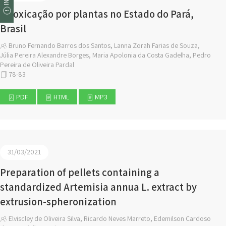
Intoxicação por plantas no Estado do Pará,
Brasil
Bruno Fernando Barros dos Santos, Lanna Zorah Farias de Souza,
Júlia Pereira Alexandre Borges, Maria Apolonia da Costa Gadelha, Pedro
Pereira de Oliveira Pardal
78-83
PDF
HTML
MP3
31/03/2021
Preparation of pellets containing a
standardized Artemisia annua L. extract by
extrusion-spheronization
Elviscley de Oliveira Silva, Ricardo Neves Marreto, Edemilson Cardoso