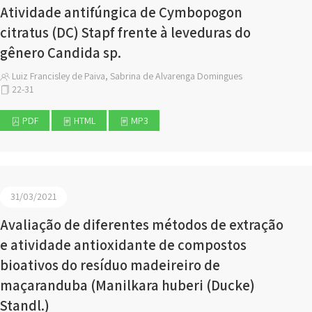
Atividade antifúngica de Cymbopogon
citratus (DC) Stapf frente à leveduras do
gênero Candida sp.
Luiz Francisley de Paiva, Sabrina de Alvarenga Domingues
22-31
PDF
HTML
MP3
31/03/2021
Avaliação de diferentes métodos de extração
e atividade antioxidante de compostos
bioativos do resíduo madeireiro de
maçaranduba (Manilkara huberi (Ducke)
Standl.)