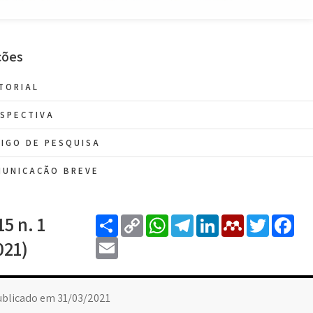
ções
TORIAL
SPECTIVA
IGO DE PESQUISA
MUNICAÇÃO BREVE
Share
Copy
WhatsApp
Telegram
LinkedIn
Mendele
Twitt
Fa
15 n. 1
Link
Email
021)
ublicado em 31/03/2021