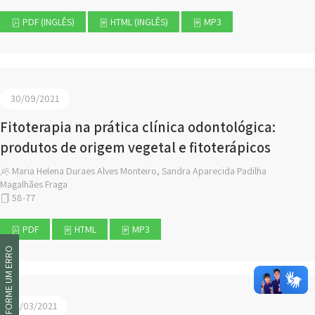
PDF (INGLÊS)
HTML (INGLÊS)
MP3
30/09/2021
Fitoterapia na prática clínica odontológica:
produtos de origem vegetal e fitoterápicos
Maria Helena Duraes Alves Monteiro, Sandra Aparecida Padilha
Magalhães Fraga
58-77
PDF
HTML
MP3
INFORME UM ERRO
31/03/2021