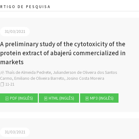
RTIGO DE PESQUISA
31/03/2021
A preliminary study of the cytotoxicity of the
protein extract of abajerú commercialized in
markets
Thaís de Almeida Pedrete, Julianderson de Oliveira dos Santos
Carmo, Emiliano de Oliveira Barreto, Josino Costa Moreira
11-21
PDF (INGLÊS)
HTML (INGLÊS)
MP3 (INGLÊS)
31/03/2021