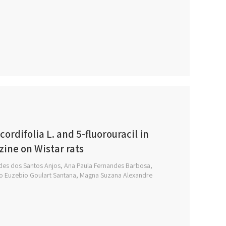
ordifolia L. and 5-fluorouracil in
ine on Wistar rats
ndes dos Santos Anjos, Ana Paula Fernandes Barbosa,
io Euzebio Goulart Santana, Magna Suzana Alexandre