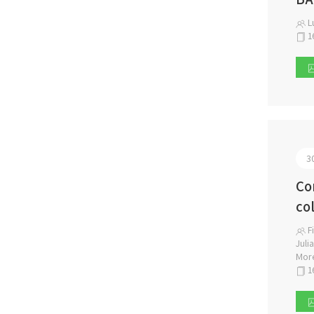
Lu
1
3
Co
co
Fi
Juli
More
1