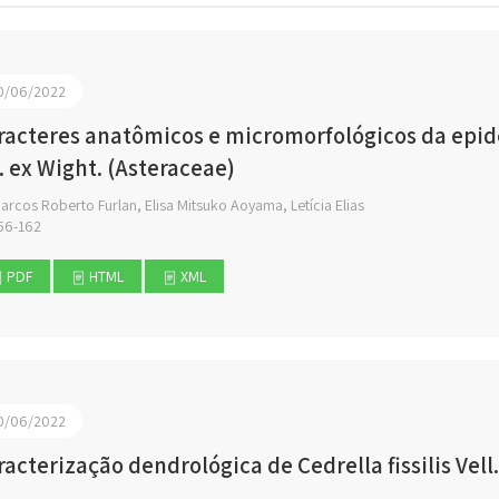
0/06/2022
racteres anatômicos e micromorfológicos da epider
. ex Wight. (Asteraceae)
rcos Roberto Furlan, Elisa Mitsuko Aoyama, Letícia Elias
56-162
PDF
HTML
XML
0/06/2022
racterização dendrológica de Cedrella fissilis Vell