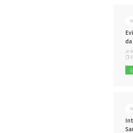
3
Ev
da
S
2
3
In
Sa