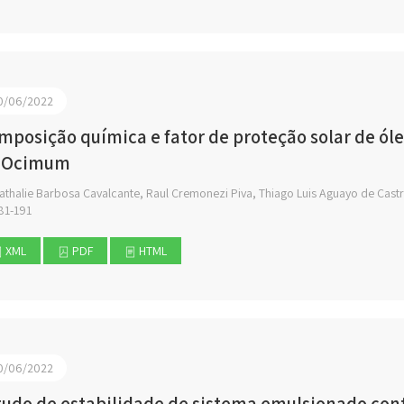
0/06/2022
mposição química e fator de proteção solar de óle
 Ocimum
athalie Barbosa Cavalcante, Raul Cremonezi Piva, Thiago Luis Aguayo de Cast
81-191
XML
PDF
HTML
0/06/2022
tudo de estabilidade de sistema emulsionado co