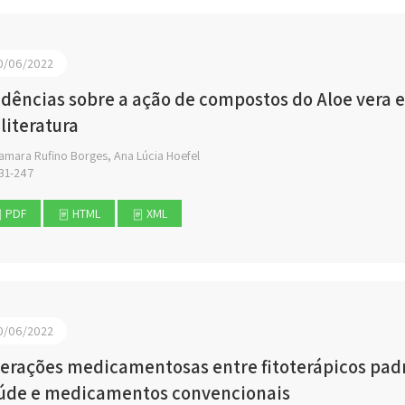
0/06/2022
idências sobre a ação de compostos do Aloe vera 
 literatura
amara Rufino Borges, Ana Lúcia Hoefel
31-247
PDF
HTML
XML
0/06/2022
terações medicamentosas entre fitoterápicos pad
úde e medicamentos convencionais