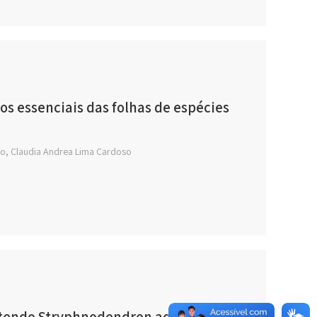
os essenciais das folhas de espécies
ro, Claudia Andrea Lima Cardoso
ntendo Stryphnodendron adstringens