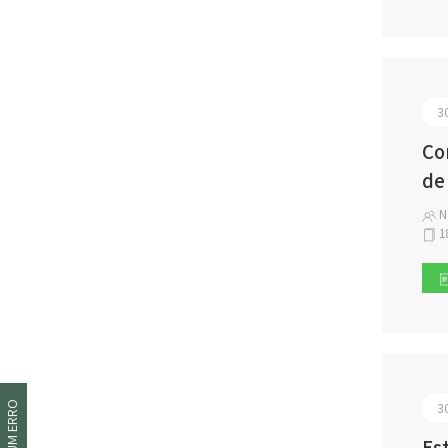
3
Co
de
N
1
3
Es