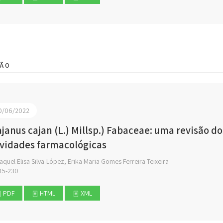
SÃO
0/06/2022
ajanus cajan (L.) Millsp.) Fabaceae: uma revisão d
ividades farmacológicas
quel Elisa Silva-López, Erika Maria Gomes Ferreira Teixeira
15-230
PDF
HTML
XML