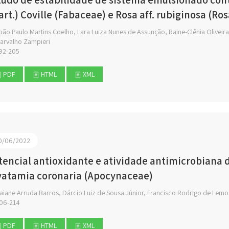
art.) Coville (Fabaceae) e Rosa aff. rubiginosa (Ro
ão Paulo Martins Coelho, Lara Luiza Nunes de Assunção, Raine-Clênia Oliveir
arvalho Zampieri
92-205
PDF
HTML
XML
0/06/2022
tencial antioxidante e atividade antimicrobiana d
vatamia coronaria (Apocynaceae)
aiane Arruda Barros, Dárcio Luiz de Sousa Júnior, Francisco Rodrigo de Lemo
06-214
PDF
HTML
XML