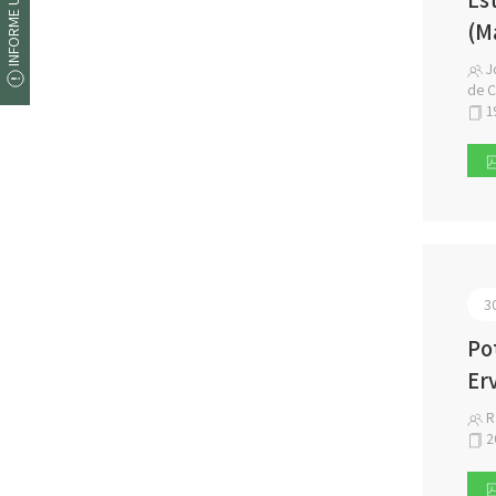
INFORME UM ERRO
(M
Jo
de C
1
3
Po
Er
R
2