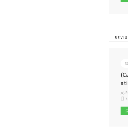
REVI
3
(C
at
Ra
2