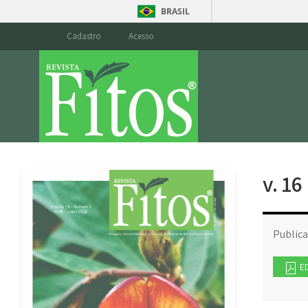
BRASIL
Cadastro
Acesso
v. 16
Public
E