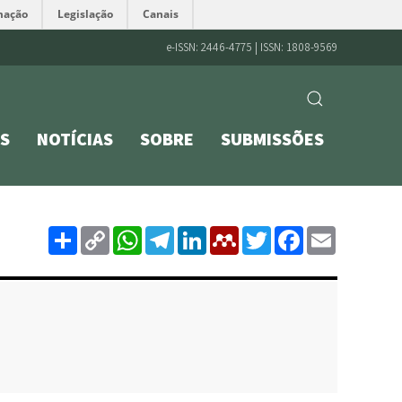
mação
Legislação
Canais
e-ISSN: 2446-4775 | ISSN: 1808-9569
S
NOTÍCIAS
SOBRE
SUBMISSÕES
Share
Copy
WhatsApp
Telegram
LinkedIn
Mendeley
Twitter
Facebo
Emai
Link