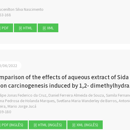
cenilton Silva Nascimento
63-168
PDF
HTML
XML
0/06/2022
mparison of the effects of aqueous extract of Sida c
lon carcinogenesis induced by 1,2- dimethylhydraz
lipe Jonas Federico da Cruz, Daniel Ferreira Almeida de Souza, Samila Ferna
ana Pedrosa de Holanda Marques, Svetlana Maria Wanderley de Barros, Anton
ira, Mario Jorge Jucá
69-180
PDF (INGLÊS)
HTML (INGLÊS)
XML (INGLÊS)