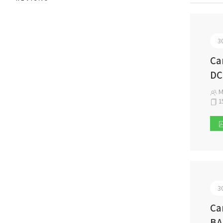
3
Ca
DC
Ma
1
3
Ca
BA