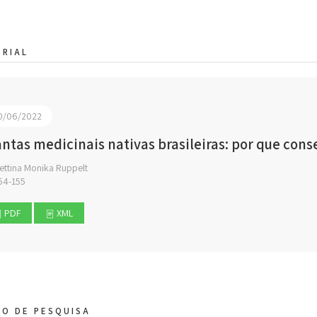
ORIAL
0/06/2022
antas medicinais nativas brasileiras: por que cons
ettina Monika Ruppelt
54-155
PDF
XML
GO DE PESQUISA