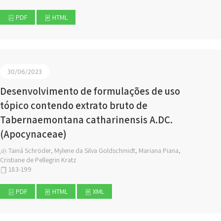
PDF
HTML
30/06/2023
Desenvolvimento de formulações de uso
tópico contendo extrato bruto de
Tabernaemontana catharinensis A.DC.
(Apocynaceae)
Tainá Schröder, Mylene da Silva Goldschmidt, Mariana Piana,
Cristiane de Pellegrin Kratz
183-199
PDF
HTML
XML