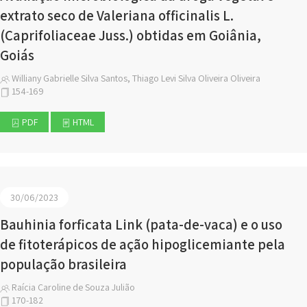
extrato seco de Valeriana officinalis L.
(Caprifoliaceae Juss.) obtidas em Goiânia,
Goiás
Williany Gabrielle Silva Santos, Thiago Levi Silva Oliveira Oliveira
154-169
PDF
HTML
30/06/2023
Bauhinia forficata Link (pata-de-vaca) e o uso
de fitoterápicos de ação hipoglicemiante pela
população brasileira
Raícia Caroline de Souza Julião
170-182