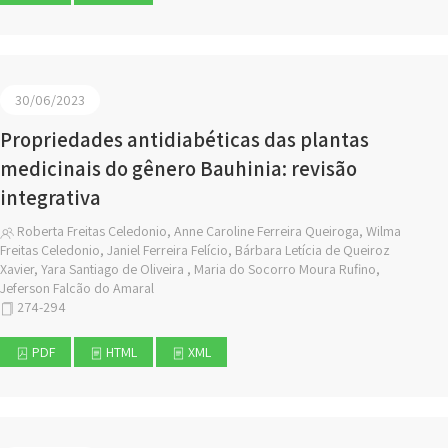
30/06/2023
Propriedades antidiabéticas das plantas
medicinais do gênero Bauhinia: revisão
integrativa
Roberta Freitas Celedonio, Anne Caroline Ferreira Queiroga, Wilma
Freitas Celedonio, Janiel Ferreira Felício, Bárbara Letícia de Queiroz
Xavier, Yara Santiago de Oliveira , Maria do Socorro Moura Rufino,
Jeferson Falcão do Amaral
274-294
PDF
HTML
XML