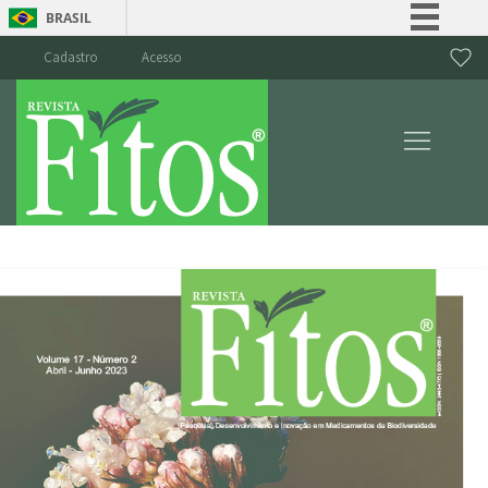
BRASIL
Simplifique!
Cadastro
Acesso
Comunica BR
Participe
Acesso à informação
Legislação
Canais