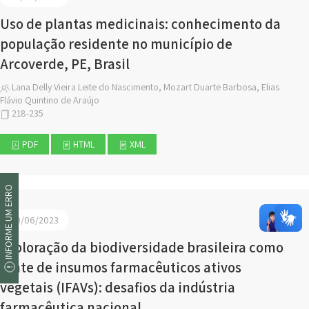
Uso de plantas medicinais: conhecimento da
população residente no município de
Arcoverde, PE, Brasil
Lana Delly Vieira Leite do Nascimento, Mozart Duarte Barbosa, Elias
Flávio Quintino de Araújo
218-235
PDF
HTML
XML
INFORME UM ERRO
30/06/2023
Exploração da biodiversidade brasileira como
fonte de insumos farmacêuticos ativos
vegetais (IFAVs): desafios da indústria
farmacêutica nacional