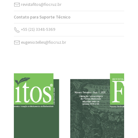
revistafitos@fiocruz.br
Contato para Suporte Técnico
+55 (21) 3348-5369
eugenio.telles@fiocruz.br