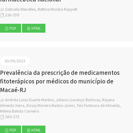
Gabriela Meirelles, Bettina Monika Ruppelt
236-259
PDF
HTML
30/06/2023
Prevalência da prescrição de medicamentos
fitoterápicos por médicos do município de
Macaé-RJ
Andréia Luisa Duarte Martins, Juliana Lourenço Barbosa, Rayana
Almeida Vieira, Rossy Moreira Bastos Junior, Taís Fontoura de Almeida,
Milena Batista Carneiro
260-273
PDF
HTML