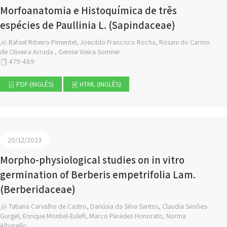
Morfoanatomia e Histoquímica de três
espécies de Paullinia L. (Sapindaceae)
Rafael Ribeiro Pimentel, Joecildo Francisco Rocha, Rosani do Carmo
de Oliveira Arruda , Genise Vieira Somner
479-489
PDF (INGLÊS)
HTML (INGLÊS)
20/12/2023
Morpho-physiological studies on in vitro
germination of Berberis empetrifolia Lam.
(Berberidaceae)
Tatiana Carvalho de Castro, Danúsia da Silva Santos, Claudia Simões-
Gurgel, Enrique Montiel-Eulefi, Marco Paredes Honorato, Norma
Albarello