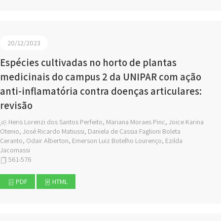
20/12/2023
Espécies cultivadas no horto de plantas
medicinais do campus 2 da UNIPAR com ação
anti-inflamatória contra doenças articulares:
revisão
Heris Lorenzi dos Santos Perfeito, Mariana Moraes Pinc, Joice Karina
Otenio, José Ricardo Matiussi, Daniela de Cassia Faglioni Boleta
Ceranto, Odair Alberton, Emerson Luiz Botelho Lourenço, Ezilda
Jacomassi
561-576
PDF
HTML