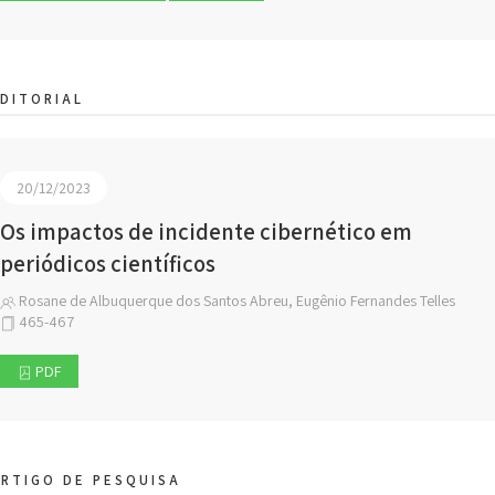
DITORIAL
20/12/2023
Os impactos de incidente cibernético em
periódicos científicos
Rosane de Albuquerque dos Santos Abreu, Eugênio Fernandes Telles
465-467
PDF
RTIGO DE PESQUISA