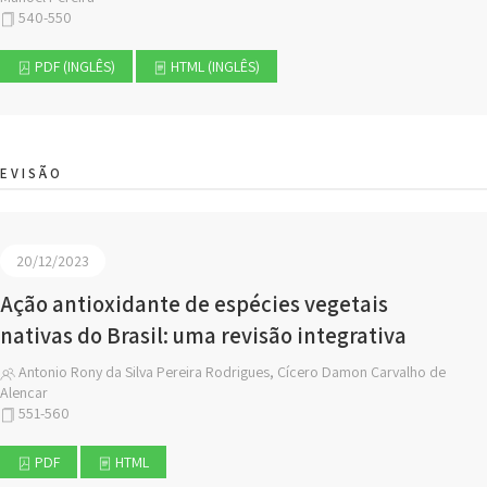
540-550
PDF (INGLÊS)
HTML (INGLÊS)
EVISÃO
20/12/2023
Ação antioxidante de espécies vegetais
nativas do Brasil: uma revisão integrativa
Antonio Rony da Silva Pereira Rodrigues, Cícero Damon Carvalho de
Alencar
551-560
PDF
HTML