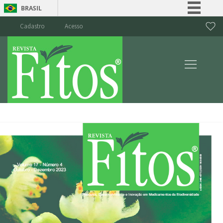
BRASIL
Simplifique!
Cadastro
Acesso
Comunica BR
Participe
Acesso à informação
Legislação
Canais