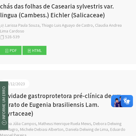
chás das folhas de Casearia sylvestris var.
lingua (Cambess.) Eichler (Salicaceae)
Larissa Paula Souza, Thiago Luis Aguayo de Castro, Claudia Andrea
Lima Cardoso
528-539
PDF
HTML
20/12/2023
INFORME UM ERRO
Atividade gastroprotetora pré-clínica de um
extrato de Eugenia brasiliensis Lam.
(Myrtaceae)
Ana Júlia Campos, Matheus Henrique Ruela Mews, Debora Delwing
Dal Magro, Michele Debiasi Alberton, Daniela Delwing de Lima, Eduardo
Manoel Pereira