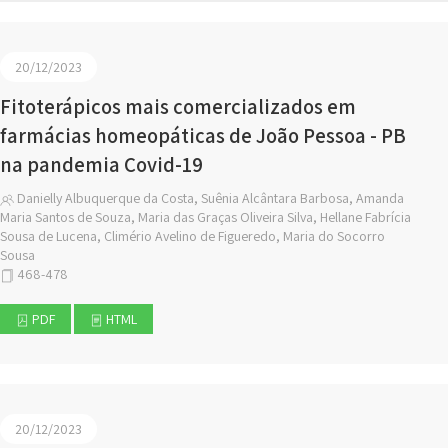
20/12/2023
Fitoterápicos mais comercializados em
farmácias homeopáticas de João Pessoa - PB
na pandemia Covid-19
Danielly Albuquerque da Costa, Suênia Alcântara Barbosa, Amanda
Maria Santos de Souza, Maria das Graças Oliveira Silva, Hellane Fabrícia
Sousa de Lucena, Climério Avelino de Figueredo, Maria do Socorro
Sousa
468-478
PDF
HTML
20/12/2023