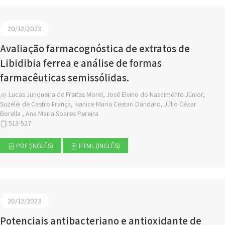
20/12/2023
Avaliação farmacognóstica de extratos de
Libidibia ferrea e análise de formas
farmacêuticas semissólidas.
Lucas Junqueira de Freitas Morel, José Elvino do Nascimento Júnior,
Suzelei de Castro França, Ivanice Maria Cestari Dandaro, Júlio Cézar
Borella , Ana Maria Soares Pereira
513-527
PDF (INGLÊS)
HTML (INGLÊS)
20/12/2023
Potenciais antibacteriano e antioxidante de