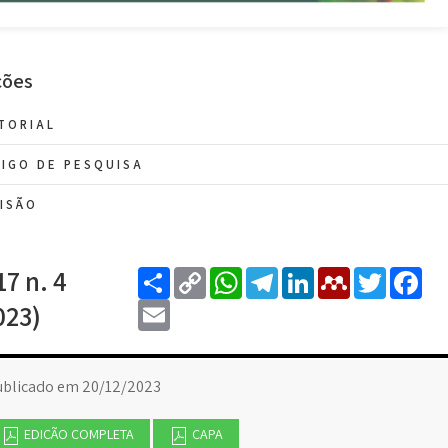
ções
TORIAL
IGO DE PESQUISA
ISÃO
Share
Copy
WhatsApp
Telegram
LinkedIn
Mendel
Twitt
F
17 n. 4
Link
Email
023)
ublicado em 20/12/2023
EDIÇÃO COMPLETA
CAPA