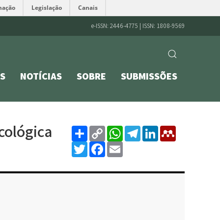
mação
Legislação
Canais
e-ISSN: 2446-4775 | ISSN: 1808-9569
S
NOTÍCIAS
SOBRE
SUBMISSÕES
Share
Copy
WhatsApp
Telegram
LinkedIn
Mende
cológica
Link
Twitter
Facebook
Email