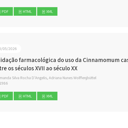
PDF
HTML
XML
0/05/2026
lidação farmacológica do uso da Cinnamomum cassia
tre os séculos XVII ao século XX
manda Silva Rocha D’Angelis, Adriana Nunes Wolffenjbüttel
1986
PDF
HTML
XML