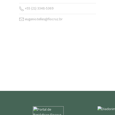
+55 (21) 3348-5369
eugenio.telles@fiocruz.br
v. 20 (2026)