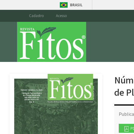
BRASIL
Cadastro
Acesso
Núme
de P
Public
P