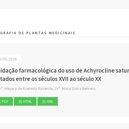
GRAFIA DE PLANTAS MEDICINAIS
0/05/2026
lidação farmacológica do uso de Achyrocline satur
atados entre os séculos XVII ao século XX
rª. Mayara de Azeredo Rezende, Drª. Maria Dutra Behrens
PDF
HTML
XML