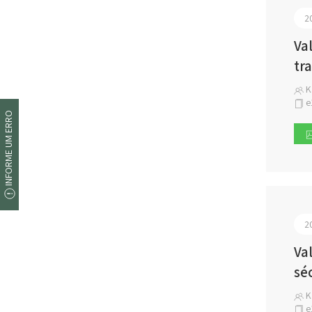
2
Va
tr
K
e
INFORME UM ERRO
2
Va
séc
K
e