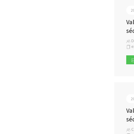
2
Va
sé
D
e
2
Va
sé
Ca