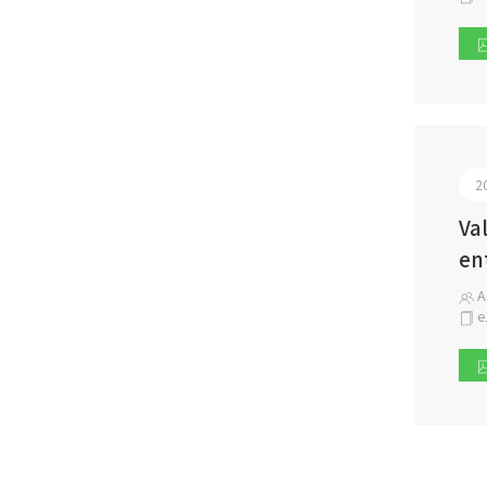
2
Va
en
A
e