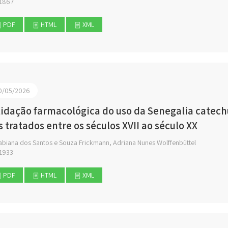
1867
PDF
HTML
XML
0/05/2026
lidação farmacológica do uso da Senegalia catechu 
s tratados entre os séculos XVII ao século XX
abiana dos Santos e Souza Frickmann, Adriana Nunes Wolffenbüttel
1933
PDF
HTML
XML