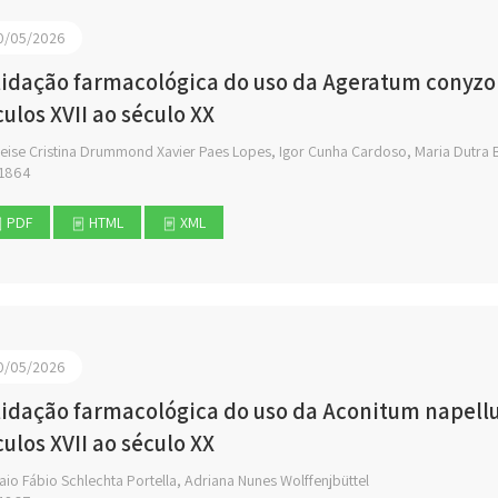
0/05/2026
lidação farmacológica do uso da Ageratum conyzoid
culos XVII ao século XX
eise Cristina Drummond Xavier Paes Lopes, Igor Cunha Cardoso, Maria Dutra 
1864
PDF
HTML
XML
0/05/2026
lidação farmacológica do uso da Aconitum napellus
culos XVII ao século XX
io Fábio Schlechta Portella, Adriana Nunes Wolffenjbüttel