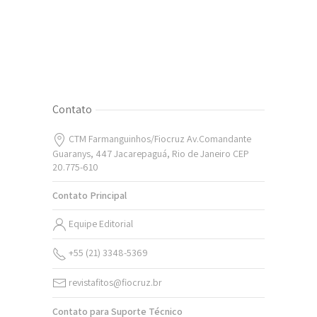
Contato
CTM Farmanguinhos/Fiocruz Av.Comandante
Guaranys, 447 Jacarepaguá, Rio de Janeiro CEP
20.775-610
Contato Principal
Equipe Editorial
+55 (21) 3348-5369
revistafitos@fiocruz.br
Contato para Suporte Técnico