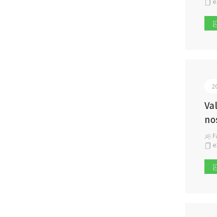
e
2
Va
no
F
e