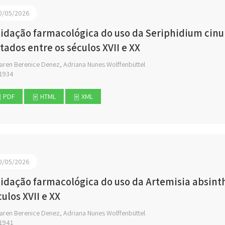
0/05/2026
lidação farmacológica do uso da Seriphidium cinum
atados entre os séculos XVII e XX
aren Berenice Denez, Adriana Nunes Wolffenbüttel
1934
PDF
HTML
XML
0/05/2026
lidação farmacológica do uso da Artemisia absinth
ulos XVII e XX
aren Berenice Denez, Adriana Nunes Wolffenbüttel
1941