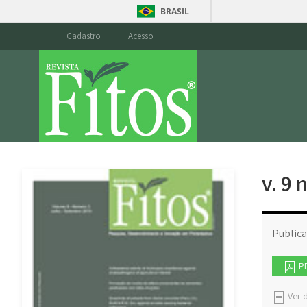
BRASIL
Cadastro
Acesso
v. 9 
Public
P
Ver d