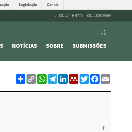
mação
Legislação
Canais
e-ISSN: 2446-4775 | ISSN: 1808-9569
S
NOTÍCIAS
SOBRE
SUBMISSÕES
Share
Copy
WhatsApp
Telegram
LinkedIn
Mendeley
Twitter
Facebo
Emai
Link