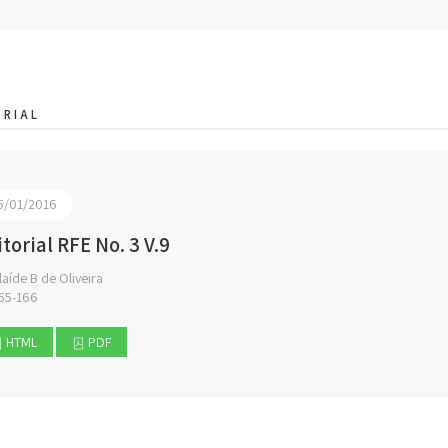
ORIAL
5/01/2016
torial RFE No. 3 V.9
aíde B de Oliveira
65-166
HTML
PDF