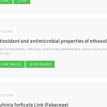
HTML
PDF
6/12/2015
tioxidant and antimicrobial properties of ethanoli
tricia Nascimento, Talita Silva, José Gomes, Mitaliene Silva, Silvana Souza, Ro
07-216
HTML (INGLÊS)
PDF (INGLÊS)
8/12/2015
uhinia forficata Link (Fabaceae)