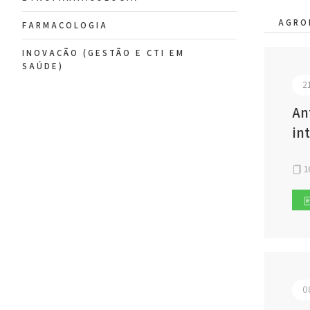
AGRO
FARMACOLOGIA
INOVAÇÃO (GESTÃO E CTI EM
SAÚDE)
2
An
in
1
0