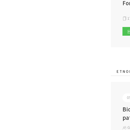
Fo
1
ETNO
0
Bi
pa
Gr