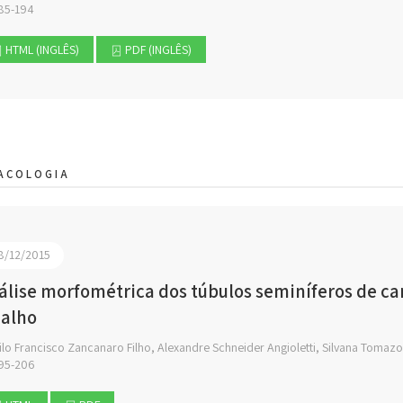
85-194
HTML (INGLÊS)
PDF (INGLÊS)
ACOLOGIA
8/12/2015
álise morfométrica dos túbulos seminíferos de 
 alho
lo Francisco Zancanaro Filho, Alexandre Schneider Angioletti, Silvana Tomazon
95-206