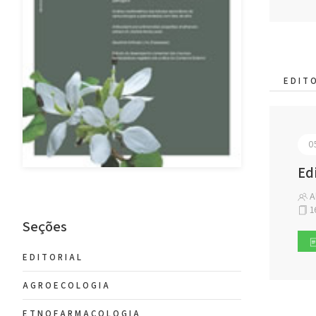
EDIT
0
Edi
Al
1
Seções
EDITORIAL
AGROECOLOGIA
ETNOFARMACOLOGIA