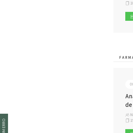
1
FARM
0
An
de
Ni
1