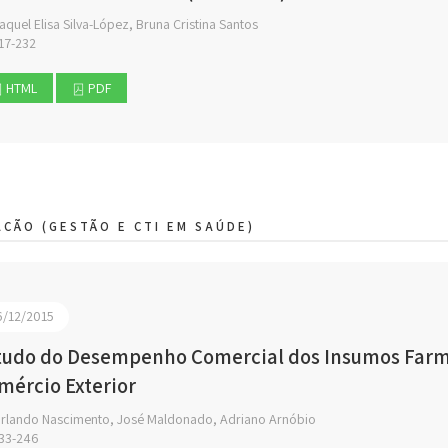
quel Elisa Silva-López, Bruna Cristina Santos
17-232
HTML
PDF
AÇÃO (GESTÃO E CTI EM SAÚDE)
6/12/2015
tudo do Desempenho Comercial dos Insumos Farma
mércio Exterior
rlando Nascimento, José Maldonado, Adriano Arnóbio
33-246