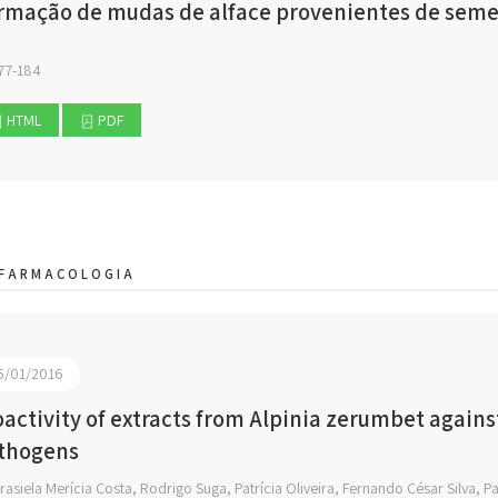
rmação de mudas de alface provenientes de semen
77-184
HTML
PDF
FARMACOLOGIA
5/01/2016
oactivity of extracts from Alpinia zerumbet against
thogens
asiela Merícia Costa, Rodrigo Suga, Patrícia Oliveira, Fernando César Silva, P