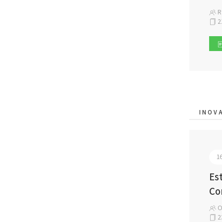
Ra
2
INOV
1
Es
Co
O
2