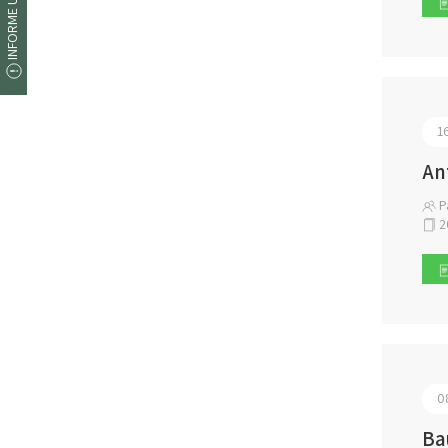
INFORME UM ERRO
1
An
Pa
2
0
Ba