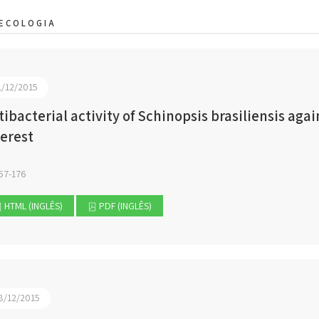
ECOLOGIA
1/12/2015
tibacterial activity of Schinopsis brasiliensis aga
terest
67-176
HTML (INGLÊS)
PDF (INGLÊS)
8/12/2015