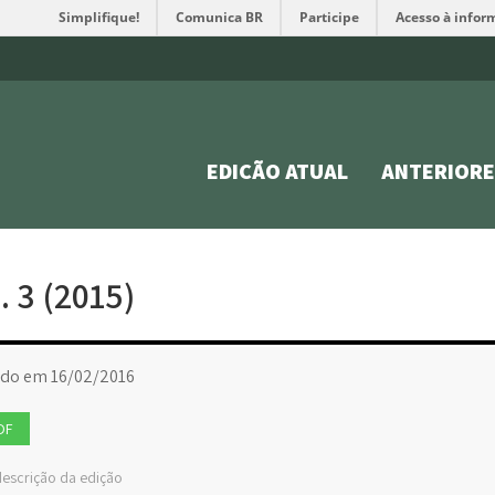
Simplifique!
Comunica BR
Participe
Acesso à infor
EDIÇÃO ATUAL
ANTERIORE
n. 3 (2015)
ado em 16/02/2016
DF
escrição da edição