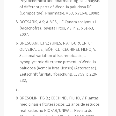
Phytochemical and pharmacological analysis
of different parts of Wedelia paludosa DC.
(Compositae). Pharmazie, v.53, p.716-8, 1998b.
BOTSARIS, A.S; ALVES, L.F. Cynara scolymus L.
(Alcachofra). Revista Fitos, v.3, n.2, p.51-63,
2007.
BRESCIANI, L.F.V.; YUNES, R.A.; BURGER, C.;
OLIVEIRA, L.E.; BÓF, K.L.; CECHINEL FILHO, V.
Seasonal variation of kaurenoic acid, a
hypoglycemic diterpene present in Wedelia
paludosa (Acmela brasiliensis) (Asteraceae).
Zeitschrift für Naturforschung. C, v.59, p.229-
232,
BRESOLIN, T.B.B.; CECHINEL FILHO, V. Plantas
medicinais e fitoterápicos: 12 anos de estudos
realizados no NIQFAR/UNIVALI. Revista do