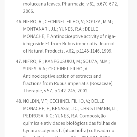
moluccana leaves. Pharmazie, v.61, p.670-672,
2006.
NIERO, R.; CECHINEL FILHO, V.; SOUZA, M.M.;
MONTANARI, J.L.; YUNES, R.A.; DELLE
MONACHE, F. Antinociceptive activity of niga-
ichigoside F1 from Rubus imperialis. Journal
of Natural Products, v.62, p.1145-1146, 1999.
NIERO, R.; KANEGUSUKU, M.; SOUZA, M.M.;
YUNES, R.A.; CECHINEL FILHO, V.
Antinociceptive action of extracts and
fractions from Rubus imperialis (Rosaceae).
Therapie, v.57, p.242-245, 2002.
NOLDIN, V.F.; CECHINEL FILHO, V.; DELLE
MONACHE, F.; BENASSI, J.C.; CHRISTIMANN, I.L.;
PEDROSA, R.C.; YUNES, R.A. Composição
química e atividades biológicas das folhas de
Cynara scolymus L. (alcachofra) cultivada no