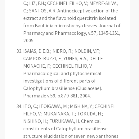
C.; LIZ, F.H.; CECHINEL FILHO, V.; MEYRE-SILVA,
C.; SANTOS, A.R. Antinociceptive action of the
extract and the flavonoid quercitrin isolated
from Bauhinia microstachya leaves. Journal of
Pharmacy and Pharmacology, v.57, 1345-1351,
2005.
ISAIAS, D.E.B.; NIERO, R.; NOLDIN, V.F.;
CAMPOS-BUZZI, F.; YUNES, R.A.; DELLE
MONACHE, F.; CECHINEL FILHO, V.
Pharmacological and phytochemical
investigations of different parts of
Calophyllum brasiliense (Clusiaceae).
Pharmazie v.59, p.879-881, 2004.
ITO, C.; ITOIGAWA, M.; MISHINA, Y.; CECHINEL
FILHO, V.; MUKAINAKA, T.; TOKUDA, H.;
NISHINO, H.; FURUKAWA, H. Chemical
constituents of Calophyllum brasiliense:
structure elucidation of seven new xanthones