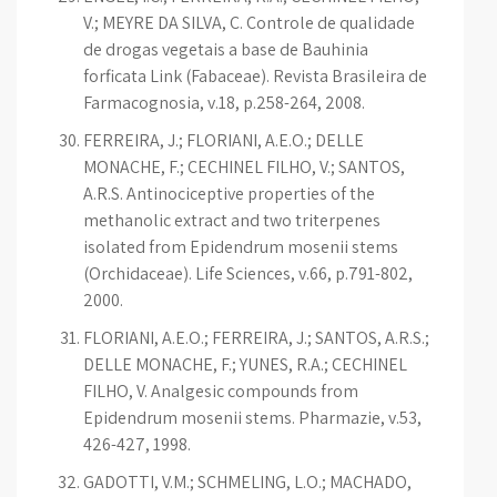
V.; MEYRE DA SILVA, C. Controle de qualidade
de drogas vegetais a base de Bauhinia
forficata Link (Fabaceae). Revista Brasileira de
Farmacognosia, v.18, p.258-264, 2008.
FERREIRA, J.; FLORIANI, A.E.O.; DELLE
MONACHE, F.; CECHINEL FILHO, V.; SANTOS,
A.R.S. Antinociceptive properties of the
methanolic extract and two triterpenes
isolated from Epidendrum mosenii stems
(Orchidaceae). Life Sciences, v.66, p.791-802,
2000.
FLORIANI, A.E.O.; FERREIRA, J.; SANTOS, A.R.S.;
DELLE MONACHE, F.; YUNES, R.A.; CECHINEL
FILHO, V. Analgesic compounds from
Epidendrum mosenii stems. Pharmazie, v.53,
426-427, 1998.
GADOTTI, V.M.; SCHMELING, L.O.; MACHADO,