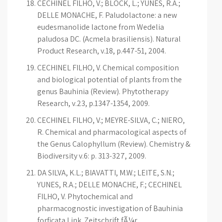
CECHINEL FILHO, V.; BLOCK, L.; YUNES, R.A.;
DELLE MONACHE, F. Paludolactone: a new
eudesmanolide lactone from Wedelia
paludosa DC. (Acmela brasiliensis). Natural
Product Research, v.18, p.447-51, 2004.
CECHINEL FILHO, V. Chemical composition
and biological potential of plants from the
genus Bauhinia (Review). Phytotherapy
Research, v.23, p.1347-1354, 2009.
CECHINEL FILHO, V.; MEYRE-SILVA, C.; NIERO,
R. Chemical and pharmacological aspects of
the Genus Calophyllum (Review). Chemistry &
Biodiversity v.6: p. 313-327, 2009.
DA SILVA, K.L.; BIAVATTI, M.W.; LEITE, S.N.;
YUNES, R.A.; DELLE MONACHE, F.; CECHINEL
FILHO, V. Phytochemical and
pharmacognostic investigation of Bauhinia
forficata Link. Zeitschrift fÃ¼r