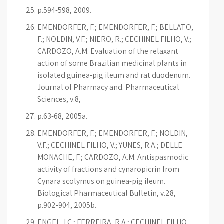
p.594-598, 2009.
EMENDORFER, F.; EMENDORFER, F.; BELLATO,
F.; NOLDIN, V.F.; NIERO, R.; CECHINEL FILHO, V.;
CARDOZO, A.M. Evaluation of the relaxant
action of some Brazilian medicinal plants in
isolated guinea-pig ileum and rat duodenum.
Journal of Pharmacy and. Pharmaceutical
Sciences, v.8,
p.63-68, 2005a.
EMENDORFER, F.; EMENDORFER, F.; NOLDIN,
V.F.; CECHINEL FILHO, V.; YUNES, R.A.; DELLE
MONACHE, F.; CARDOZO, A.M. Antispasmodic
activity of fractions and cynaropicrin from
Cynara scolymus on guinea-pig ileum.
Biological Pharmaceutical Bulletin, v.28,
p.902-904, 2005b.
ENGEL, I.C.; FERREIRA, R.A.; CECHINEL FILHO,