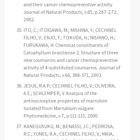
and their cancer chemopreventive activity.
Journal of Natural Products, v.65, p.267-272,
2002.
ITO, C.; ITOIGAWA, M.; MISHINA, Y.; CECHINEL
FILHO, V.; ENJO, F.; TOKUDA, H.; NISHINO, H.;
FURUKAWA, H. Chemical constituents of
Calophyllum brasiliense 2. Structure of three
new coumarins and cancer chemopreventive
activity of 4-substituted coumarins. Journal of
Natural Products, v.66, 368-371, 2003.
JESUS, R.A.P.; CECHINEL FILHO, V.; OLIVEIRA,
A.E.; SCHLEMPER, V. Analysis of the
antinociceptive properties of marrubiin
isolated from Marrubium vulgare.
Phytomedicine, v.7, p.111-115, 2000.
KANEGUSUKU, M.; BENASSI, J.C.; PEDROSA,
R.C.; YUNES, R.A.; CECHINEL FILHO, V.; MAIA,