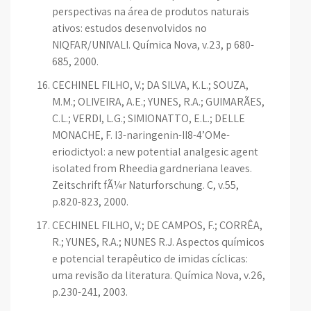
perspectivas na área de produtos naturais
ativos: estudos desenvolvidos no
NIQFAR/UNIVALI. Química Nova, v.23, p 680-
685, 2000.
CECHINEL FILHO, V.; DA SILVA, K.L.; SOUZA,
M.M.; OLIVEIRA, A.E.; YUNES, R.A.; GUIMARÃES,
C.L.; VERDI, L.G.; SIMIONATTO, E.L.; DELLE
MONACHE, F. I3-naringenin-II8-4’OMe-
eriodictyol: a new potential analgesic agent
isolated from Rheedia gardneriana leaves.
Zeitschrift fÃ¼r Naturforschung. C, v.55,
p.820-823, 2000.
CECHINEL FILHO, V.; DE CAMPOS, F.; CORRÊA,
R.; YUNES, R.A.; NUNES R.J. Aspectos químicos
e potencial terapêutico de imidas cíclicas:
uma revisão da literatura. Química Nova, v.26,
p.230-241, 2003.