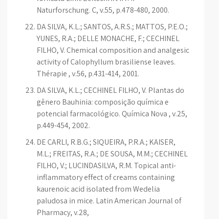
Naturforschung. C, v.55, p.478-480, 2000.
DA SILVA, K.L.; SANTOS, A.R.S.; MATTOS, P.E.O.;
YUNES, R.A.; DELLE MONACHE, F.; CECHINEL
FILHO, V. Chemical composition and analgesic
activity of Calophyllum brasiliense leaves.
Thérapie , v.56, p.431-414, 2001.
DA SILVA, K.L.; CECHINEL FILHO, V. Plantas do
gênero Bauhinia: composição química e
potencial farmacológico. Química Nova , v.25,
p.449-454, 2002.
DE CARLI, R.B.G.; SIQUEIRA, P.R.A.; KAISER,
M.L.; FREITAS, R.A.; DE SOUSA, M.M.; CECHINEL
FILHO, V.; LUCINDASILVA, R.M. Topical anti-
inflammatory effect of creams containing
kaurenoic acid isolated from Wedelia
paludosa in mice. Latin American Journal of
Pharmacy, v.28,