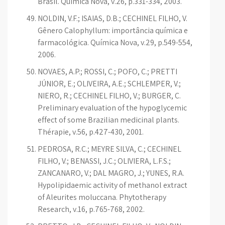
Brasil. Química Nova, v.26, p.331-334, 2003.
NOLDIN, V.F.; ISAIAS, D.B.; CECHINEL FILHO, V.
Gênero Calophyllum: importância química e
farmacológica. Química Nova, v.29, p.549-554,
2006.
NOVAES, A.P.; ROSSI, C.; POFO, C.; PRETTI
JÚNIOR, E.; OLIVEIRA, A.E.; SCHLEMPER, V.;
NIERO, R.; CECHINEL FILHO, V.; BURGER, C.
Preliminary evaluation of the hypoglycemic
effect of some Brazilian medicinal plants.
Thérapie, v.56, p.427-430, 2001.
PEDROSA, R.C.; MEYRE SILVA, C.; CECHINEL
FILHO, V.; BENASSI, J.C.; OLIVIERA, L.F.S.;
ZANCANARO, V.; DAL MAGRO, J.; YUNES, R.A.
Hypolipidaemic activity of methanol extract
of Aleurites moluccana. Phytotherapy
Research, v.16, p.765-768, 2002.