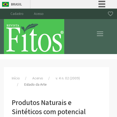
BRASIL
Simplifique!
Cadastro
Acesso
Comunica BR
Participe
Acesso à informação
Legislação
Canais
Início
Acervo
v. 4 n. 02 (2009)
Estado da Arte
Produtos Naturais e
Sintéticos com potencial