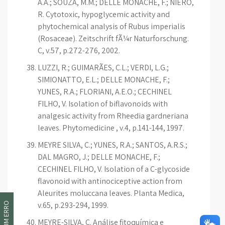
A.A.; SOUZA, M.M.; DELLE MONACHE, F.; NIERO,
R. Cytotoxic, hypoglycemic activity and
phytochemical analysis of Rubus imperialis
(Rosaceae). Zeitschrift fÃ¼r Naturforschung.
C, v.57, p.272-276, 2002.
LUZZI, R.; GUIMARÃES, C.L.; VERDI, L.G.;
SIMIONATTO, E.L.; DELLE MONACHE, F.;
YUNES, R.A.; FLORIANI, A.E.O.; CECHINEL
FILHO, V. Isolation of biflavonoids with
analgesic activity from Rheedia gardneriana
leaves. Phytomedicine , v.4, p.141-144, 1997.
MEYRE SILVA, C.; YUNES, R.A.; SANTOS, A.R.S.;
DAL MAGRO, J.; DELLE MONACHE, F.;
CECHINEL FILHO, V. Isolation of a C-glycoside
flavonoid with antinociceptive action from
Aleurites moluccana leaves. Planta Medica,
v.65, p.293-294, 1999.
MEYRE-SILVA, C. Análise fitoquímica e