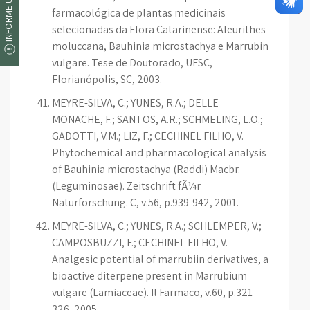
INFORME UM ERRO
farmacológica de plantas medicinais
selecionadas da Flora Catarinense: Aleurithes
moluccana, Bauhinia microstachya e Marrubin
vulgare. Tese de Doutorado, UFSC,
Florianópolis, SC, 2003.
MEYRE-SILVA, C.; YUNES, R.A.; DELLE
MONACHE, F.; SANTOS, A.R.; SCHMELING, L.O.;
GADOTTI, V.M.; LIZ, F.; CECHINEL FILHO, V.
Phytochemical and pharmacological analysis
of Bauhinia microstachya (Raddi) Macbr.
(Leguminosae). Zeitschrift fÃ¼r
Naturforschung. C, v.56, p.939-942, 2001.
MEYRE-SILVA, C.; YUNES, R.A.; SCHLEMPER, V.;
CAMPOSBUZZI, F.; CECHINEL FILHO, V.
Analgesic potential of marrubiin derivatives, a
bioactive diterpene present in Marrubium
vulgare (Lamiaceae). Il Farmaco, v.60, p.321-
326, 2005.