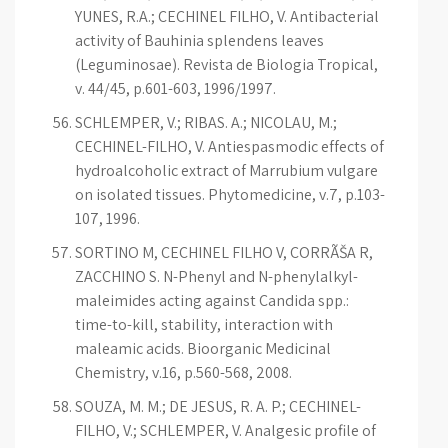
YUNES, R.A.; CECHINEL FILHO, V. Antibacterial
activity of Bauhinia splendens leaves
(Leguminosae). Revista de Biologia Tropical,
v. 44/45, p.601-603, 1996/1997.
SCHLEMPER, V.; RIBAS. A.; NICOLAU, M.;
CECHINEL-FILHO, V. Antiespasmodic effects of
hydroalcoholic extract of Marrubium vulgare
on isolated tissues. Phytomedicine, v.7, p.103-
107, 1996.
SORTINO M, CECHINEL FILHO V, CORRÃŠA R,
ZACCHINO S. N-Phenyl and N-phenylalkyl-
maleimides acting against Candida spp.:
time-to-kill, stability, interaction with
maleamic acids. Bioorganic Medicinal
Chemistry, v.16, p.560-568, 2008.
SOUZA, M. M.; DE JESUS, R. A. P.; CECHINEL-
FILHO, V.; SCHLEMPER, V. Analgesic profile of