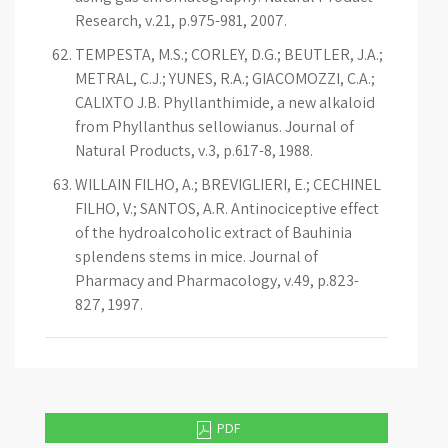
Research, v.21, p.975-981, 2007.
TEMPESTA, M.S.; CORLEY, D.G.; BEUTLER, J.A.;
METRAL, C.J.; YUNES, R.A.; GIACOMOZZI, C.A.;
CALIXTO J.B. Phyllanthimide, a new alkaloid
from Phyllanthus sellowianus. Journal of
Natural Products, v.3, p.617-8, 1988.
WILLAIN FILHO, A.; BREVIGLIERI, E.; CECHINEL
FILHO, V.; SANTOS, A.R. Antinociceptive effect
of the hydroalcoholic extract of Bauhinia
splendens stems in mice. Journal of
Pharmacy and Pharmacology, v.49, p.823-
827, 1997.
PDF