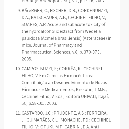
Elofar (Florianópolis-SC), v.2, p.13-16, 2007.
BÃœRGER, C.; FISCHER, D.R.; CORDENUNZZI,
D.A.; BATSCHAUER, A.P.; CECHINEL FILHO, V.;
SOARES, A.R. Acute and subacute toxicity of
the hydroalcoholic extract from Wedelia
paludosa (Acmela brasiliensis) (Asteraceae) in
mice. Journal of Pharmacy and.
Pharmaceutical Sciences, v.8, p. 370-373,
2005.
CAMPOS-BUZZI, F.; CORRÊA, R.; CECHINEL
FILHO, V. Em Ciências Farmacêuticas:
Contribuição ao Desenvolvimento de Novos
Fármacos e Medicamentos; Bresolin, T.M.B.;
Cechinel Filho, V. Eds.; Editora UNIVALI, Itajaí,
SC, p.58-105, 2003.
CASTARDO, J.C.; PRUDENTE, A.S.; FERREIRA,
J.; GUIMARÃES, C.L.; MONACHE, F.D.; CECHINEL
FILHO, V.; OTUKI, M.F.; CABRINI, D.A. Anti-