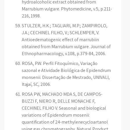
hydroalcoholic extract obtained from
Marrubium vulgare. Phytomedicine, v.5, p.211-
216, 1998.
STULZER, H.K.; TAGLIARI, M.P.; ZAMPIROLO,
J.A.; CECHINEL FILHO, V.; SCHLEMPER, V.
Antioedematogenic effect of marrubiin
obtained from Marrubium vulgare. Journal of
Ethnopharmacology, v.108, p.379-84, 2006.
ROSA, P.W. Perfil Fitoquímico, Variação
sazonal e Atividade Biológica de Epidendrum
monsenii. Dissertação de Mestrado, UNIVALI,
Itajaí, SC, 2006.
ROSA PW, MACHADO MDA S, DE CAMPOS-
BUZZI F, NIERO R, DELLE MONACHE F,
CECHINEL FILHO V. Seasonal and biological
variations of Epidendrum mosenii:
quantification of 24-methylenecycloartanol
using gas chromatography. Natural Product