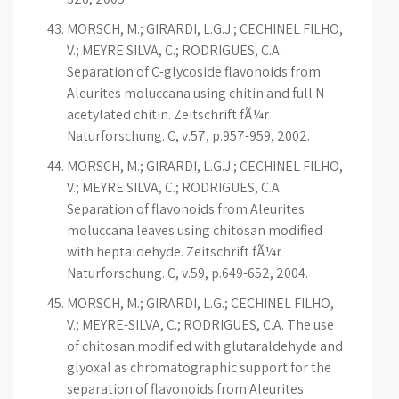
MORSCH, M.; GIRARDI, L.G.J.; CECHINEL FILHO,
V.; MEYRE SILVA, C.; RODRIGUES, C.A.
Separation of C-glycoside flavonoids from
Aleurites moluccana using chitin and full N-
acetylated chitin. Zeitschrift fÃ¼r
Naturforschung. C, v.57, p.957-959, 2002.
MORSCH, M.; GIRARDI, L.G.J.; CECHINEL FILHO,
V.; MEYRE SILVA, C.; RODRIGUES, C.A.
Separation of flavonoids from Aleurites
moluccana leaves using chitosan modified
with heptaldehyde. Zeitschrift fÃ¼r
Naturforschung. C, v.59, p.649-652, 2004.
MORSCH, M.; GIRARDI, L.G.; CECHINEL FILHO,
V.; MEYRE-SILVA, C.; RODRIGUES, C.A. The use
of chitosan modified with glutaraldehyde and
glyoxal as chromatographic support for the
separation of flavonoids from Aleurites