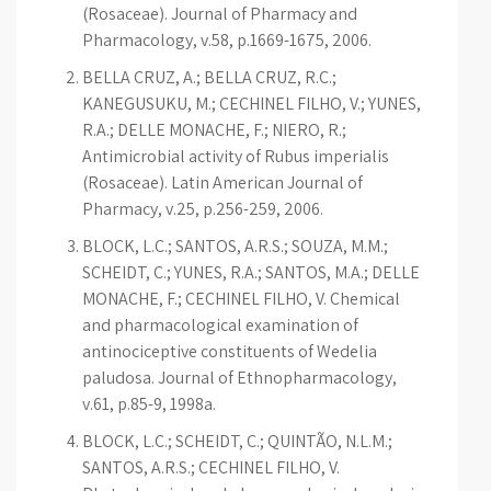
(Rosaceae). Journal of Pharmacy and
Pharmacology, v.58, p.1669-1675, 2006.
BELLA CRUZ, A.; BELLA CRUZ, R.C.;
KANEGUSUKU, M.; CECHINEL FILHO, V.; YUNES,
R.A.; DELLE MONACHE, F.; NIERO, R.;
Antimicrobial activity of Rubus imperialis
(Rosaceae). Latin American Journal of
Pharmacy, v.25, p.256-259, 2006.
BLOCK, L.C.; SANTOS, A.R.S.; SOUZA, M.M.;
SCHEIDT, C.; YUNES, R.A.; SANTOS, M.A.; DELLE
MONACHE, F.; CECHINEL FILHO, V. Chemical
and pharmacological examination of
antinociceptive constituents of Wedelia
paludosa. Journal of Ethnopharmacology,
v.61, p.85-9, 1998a.
BLOCK, L.C.; SCHEIDT, C.; QUINTÃO, N.L.M.;
SANTOS, A.R.S.; CECHINEL FILHO, V.