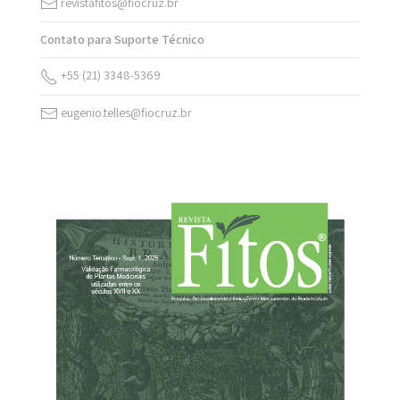
revistafitos@fiocruz.br
Contato para Suporte Técnico
+55 (21) 3348-5369
eugenio.telles@fiocruz.br