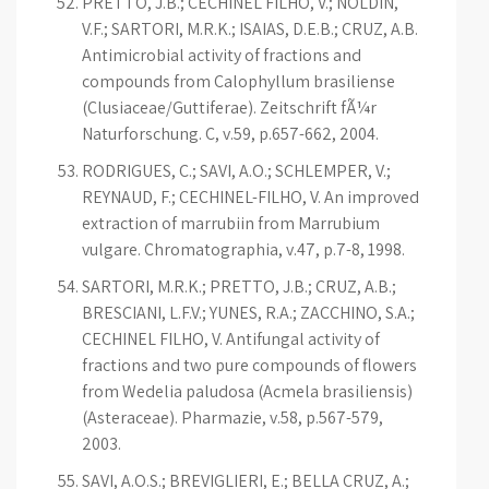
PRETTO, J.B.; CECHINEL FILHO, V.; NOLDIN,
V.F.; SARTORI, M.R.K.; ISAIAS, D.E.B.; CRUZ, A.B.
Antimicrobial activity of fractions and
compounds from Calophyllum brasiliense
(Clusiaceae/Guttiferae). Zeitschrift fÃ¼r
Naturforschung. C, v.59, p.657-662, 2004.
RODRIGUES, C.; SAVI, A.O.; SCHLEMPER, V.;
REYNAUD, F.; CECHINEL-FILHO, V. An improved
extraction of marrubiin from Marrubium
vulgare. Chromatographia, v.47, p.7-8, 1998.
SARTORI, M.R.K.; PRETTO, J.B.; CRUZ, A.B.;
BRESCIANI, L.F.V.; YUNES, R.A.; ZACCHINO, S.A.;
CECHINEL FILHO, V. Antifungal activity of
fractions and two pure compounds of flowers
from Wedelia paludosa (Acmela brasiliensis)
(Asteraceae). Pharmazie, v.58, p.567-579,
2003.
SAVI, A.O.S.; BREVIGLIERI, E.; BELLA CRUZ, A.;