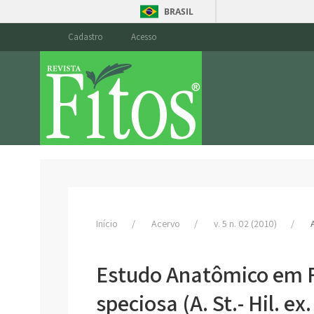
BRASIL
Cadastro
Acesso
Início
Acervo
v. 5 n. 02 (2010)
Estudo Anatômico em F
speciosa (A. St.- Hil. ex