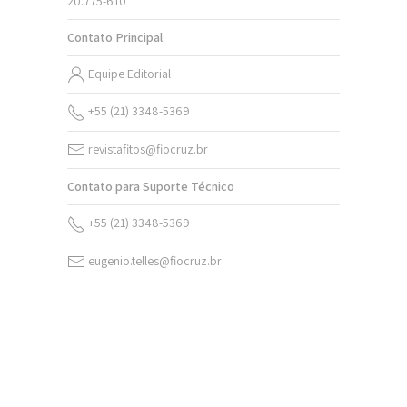
20.775-610
Contato Principal
Equipe Editorial
+55 (21) 3348-5369
revistafitos@fiocruz.br
Contato para Suporte Técnico
+55 (21) 3348-5369
eugenio.telles@fiocruz.br
v. 20 (2026)