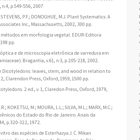
 n.4, p.549-556, 2007
; STEVENS, P.F.; DONOGHUE, M.J. Plant Systematics: A
ssociates Inc., Massachusetts, 2002, 300 pp.
e métodos em morfologia vegetal. EDUR-Editora
 198 pp.
óptica e de microscopia eletrônica de varredura em
miaceae). Bragantia, v.61, n.3, p.205-218, 2002.
 Dicotyledons: leaves, stem, and wood in relation to
2, Clarendon Press, Oxford, 1959, 1500 pp.
tyledons. 2 ed., v. 1, Claredon Press, Oxford, 1979,
.; KOKETSU, M.; MOURA, L.L.; SILVA, M.L.; MARX, M.C.;
ênicos do Estado do Rio de Janeiro. Anais da
.44, p.320-322, 1972.
vitro das espécies de Esterhazya J. C. Mikan