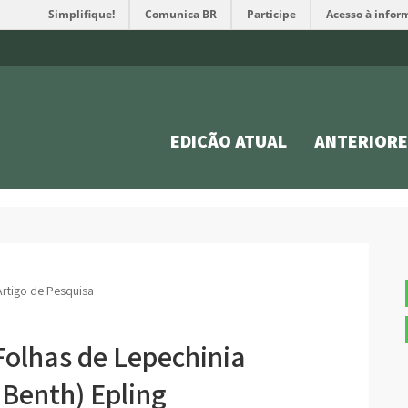
Simplifique!
Comunica BR
Participe
Acesso à infor
EDIÇÃO ATUAL
ANTERIORE
Artigo de Pesquisa
olhas de Lepechinia
. Benth) Epling