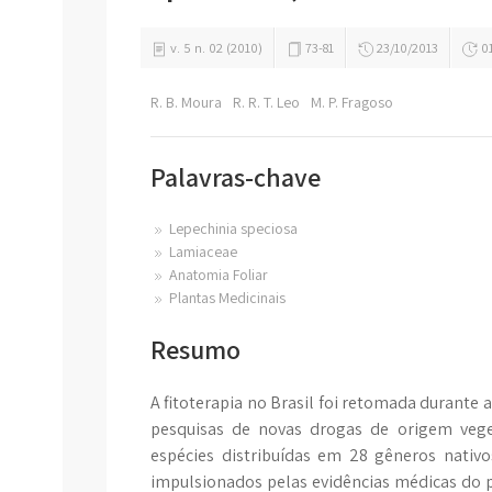
v. 5 n. 02 (2010)
73-81
23/10/2013
01
R. B. Moura
R. R. T. Leo
M. P. Fragoso
Palavras-chave
Lepechinia speciosa
Lamiaceae
Anatomia Foliar
Plantas Medicinais
Resumo
A fitoterapia no Brasil foi retomada durante
pesquisas de novas drogas de origem vege
espécies distribuídas em 28 gêneros nativo
impulsionados pelas evidências médicas do p