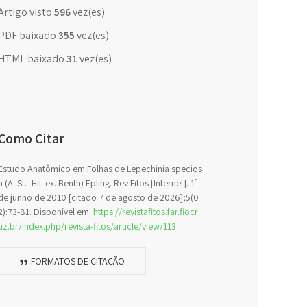
Artigo visto
596
vez(es)
PDF baixado
355
vez(es)
HTML baixado
31
vez(es)
Como Citar
Estudo Anatômico em Folhas de Lepechinia specios
a (A. St.- Hil. ex. Benth) Epling. Rev Fitos [Internet]. 1º
de junho de 2010 [citado 7 de agosto de 2026];5(0
2):73-81. Disponível em:
https://revistafitos.far.fiocr
uz.br/index.php/revista-fitos/article/view/113
FORMATOS DE CITAÇÃO