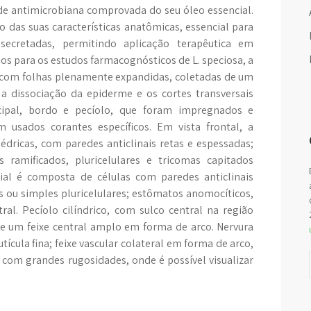
de antimicrobiana comprovada do seu óleo essencial.
 das suas características anatômicas, essencial para
 secretadas, permitindo aplicação terapêutica em
dios para os estudos farmacognósticos de L. speciosa, a
da com folhas plenamente expandidas, coletadas de um
a dissociação da epiderme e os cortes transversais
cipal, bordo e pecíolo, que foram impregnados e
 usados corantes específicos. Em vista frontal, a
édricas, com paredes anticlinais retas e espessadas;
s ramificados, pluricelulares e tricomas capitados
xial é composta de células com paredes anticlinais
s ou simples pluricelulares; estômatos anomocíticos,
tral. Pecíolo cilíndrico, com sulco central na região
s e um feixe central amplo em forma de arco. Nervura
tícula fina; feixe vascular colateral em forma de arco,
 com grandes rugosidades, onde é possível visualizar