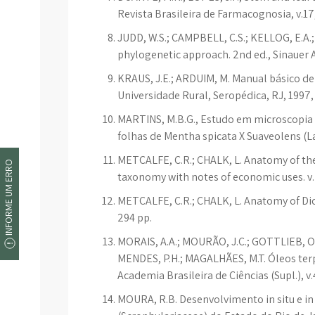
Revista Brasileira de Farmacognosia, v.17,
JUDD, W.S.; CAMPBELL, C.S.; KELLOG, E.A.
phylogenetic approach. 2nd ed., Sinauer A
KRAUS, J.E.; ARDUIM, M. Manual básico d
Universidade Rural, Seropédica, RJ, 1997,
MARTINS, M.B.G., Estudo em microscopia 
folhas de Mentha spicata X Suaveolens (La
METCALFE, C.R.; CHALK, L. Anatomy of the
INFORME UM ERRO
taxonomy with notes of economic uses. v. 
METCALFE, C.R.; CHALK, L. Anatomy of Dico
294 pp.
MORAIS, A.A.; MOURÃO, J.C.; GOTTLIEB, O.R
MENDES, P.H.; MAGALHÃES, M.T. Óleos terp
Academia Brasileira de Ciências (Supl.), v
MOURA, R.B. Desenvolvimento in situ e in 