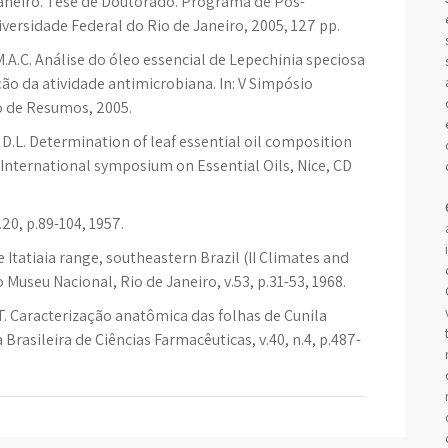
Janeiro. Tese de Doutorado. Programa de Pós-
ersidade Federal do Rio de Janeiro, 2005, 127 pp.
.A.C. Análise do óleo essencial de Lepechinia speciosa
ção da atividade antimicrobiana. In: V Simpósio
ro de Resumos, 2005.
D.L. Determination of leaf essential oil composition
 International symposium on Essential Oils, Nice, CD
20, p.89-104, 1957.
 Itatiaia range, southeastern Brazil (II Climates and
 Museu Nacional, Rio de Janeiro, v.53, p.31-53, 1968.
T. Caracterização anatômica das folhas de Cunila
rasileira de Ciências Farmacêuticas, v.40, n.4, p.487-