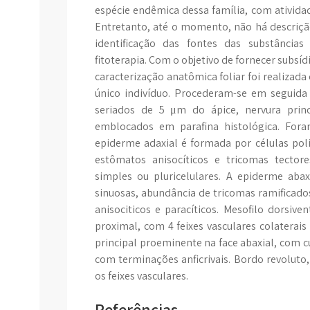
espécie endêmica dessa família, com ativida
Entretanto, até o momento, não há descrição
identificação das fontes das substâncias
fitoterapia. Com o objetivo de fornecer subsí
caracterização anatômica foliar foi realiza
único indivíduo. Procederam-se em seguida 
seriados de 5 μm do ápice, nervura prin
emblocados em parafina histológica. Foram
epiderme adaxial é formada por células poli
estômatos anisocíticos e tricomas tectore
simples ou pluricelulares. A epiderme aba
sinuosas, abundância de tricomas ramificado
anisociticos e paracíticos. Mesofilo dorsiven
proximal, com 4 feixes vasculares colaterai
principal proeminente na face abaxial, com cu
com terminações anficrivais. Bordo revoluto,
os feixes vasculares.
Referências