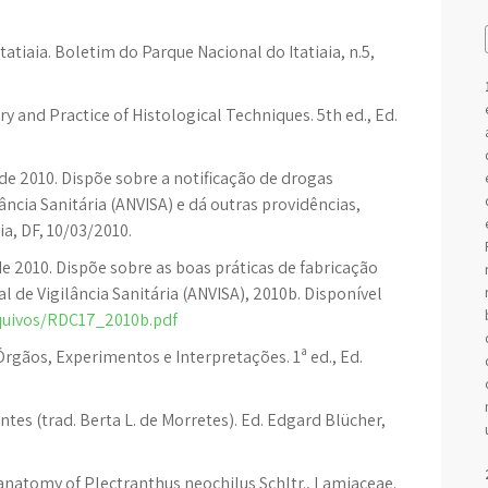
atiaia. Boletim do Parque Nacional do Itatiaia, n.5,
 and Practice of Histological Techniques. 5th ed., Ed.
e 2010. Dispõe sobre a notificação de drogas
ância Sanitária (ANVISA) e dá outras providências,
lia, DF, 10/03/2010.
e 2010. Dispõe sobre as boas práticas de fabricação
 de Vigilância Sanitária (ANVISA), 2010b. Disponível
rquivos/RDC17_2010b.pdf
Órgãos, Experimentos e Interpretações. 1ª ed., Ed.
es (trad. Berta L. de Morretes). Ed. Edgard Blücher,
 anatomy of Plectranthus neochilus Schltr., Lamiaceae.