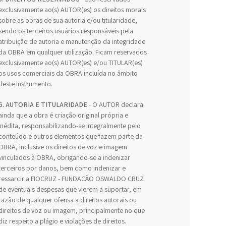
exclusivamente ao(s) AUTOR(es) os direitos morais
sobre as obras de sua autoria e/ou titularidade,
sendo os terceiros usuários responsáveis pela
atribuição de autoria e manutenção da integridade
da OBRA em qualquer utilização. Ficam reservados
exclusivamente ao(s) AUTOR(es) e/ou TITULAR(es)
os usos comerciais da OBRA incluída no âmbito
deste instrumento.
6. AUTORIA E TITULARIDADE
- O AUTOR declara
ainda que a obra é criação original própria e
inédita, responsabilizando-se integralmente pelo
conteúdo e outros elementos que fazem parte da
OBRA, inclusive os direitos de voz e imagem
vinculados à OBRA, obrigando-se a indenizar
terceiros por danos, bem como indenizar e
ressarcir a FIOCRUZ - FUNDAÇÃO OSWALDO CRUZ
de eventuais despesas que vierem a suportar, em
razão de qualquer ofensa a direitos autorais ou
direitos de voz ou imagem, principalmente no que
diz respeito a plágio e violações de direitos.