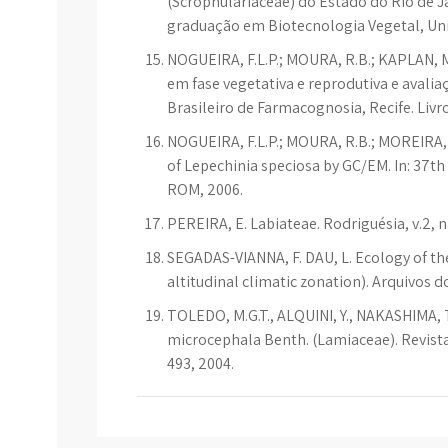
(Scrophulariaceae) do Estado do Rio de 
graduação em Biotecnologia Vegetal, Univ
NOGUEIRA, F.L.P.; MOURA, R.B.; KAPLAN, M
em fase vegetativa e reprodutiva e avalia
Brasileiro de Farmacognosia, Recife. Liv
NOGUEIRA, F.L.P.; MOURA, R.B.; MOREIRA, 
of Lepechinia speciosa by GC/EM. In: 37th
ROM, 2006.
PEREIRA, E. Labiateae. Rodriguésia, v.2, n.
SEGADAS-VIANNA, F. DAU, L. Ecology of the
altitudinal climatic zonation). Arquivos do
TOLEDO, M.G.T., ALQUINI, Y., NAKASHIMA, 
microcephala Benth. (Lamiaceae). Revista B
493, 2004.