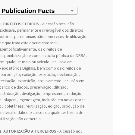
1. DIREITOS CEDIDOS
- A cessão total não
exclusiva, permanente e irrevogável dos direitos
autorais patrimoniais não comerciais de utilização
de que trata este documento inclui,
exemplificativamente, os direitos de
disponibilização e comunicação pública da OBRA,
em qualquer meio ou veículo, inclusive em
Repositórios Digitais, bem como os direitos de
reprodução, exibição, execução, declamação,
recitação, exposição, arquivamento, inclusão em
banco de dados, preservação, difusão,
distribuição, divulgação, empréstimo, tradução,
dublagem, legendagem, inclusão em novas obras
ou coletâneas, reutilização, edição, produção de
material didático e cursos ou qualquer forma de
utilização não comercial.
2. AUTORIZAÇÃO A TERCEIROS
- A cessão aqui