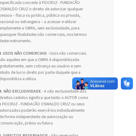
especificada concede à FIOCRUZ - FUNDAÇÃO
OSWALDO CRUZ o direito de autorizar qualquer
pessoa – física ou jurídica, pública ou privada,
nacional ou estrangeira – a acessar e utilizar
amplamente a OBRA, sem exclusividade, para
quaisquer finalidades não comerciais, nos termos
deste instrumento.
3. USOS NÃO COMERCIAIS
- Usos não comerciais
são aqueles em que a OBRA é disponibilizada
gratuitamente, sem cobrança ao usuário e sem
intuito de lucro direto por parte daquele que a
disponibiliza e utiliza.
4. NÃO EXCLUSIVIDADE
- A não exclusividade dos
direitos cedidos significa que tanto o AUTOR como
a FIOCRUZ - FUNDAÇÃO OSWALDO CRUZ ou seus
autorizados poderão exercê-los individualmente
de forma independente de autorização ou
comunicação, prévia ou futura.
5. DIREITOS RESERVADOS
- São reservados