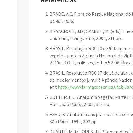
BRADE, A.C. Flora do Parque Nacional do It
p.5-85, 1956.
BRANCROFT, J.D.; GAMBLE, M. (eds). Theory
Churchill, Livingstone, 2002, 311 pp.
BRASIL. Resolução RDC 10 de 9 de março d
vegetais junto à Agência Nacional de Vigil
2010a. D.O.U., n.46, seção 1, p.52-96. Brasí
BRASIL. Resolução RDC 17 de 16 de abril d
de medicamentos junto à Agência Nacional
em:
http://www.farmacotecnica.ufc.br/a
CUTTER, E.G. Anatomia Vegetal: Parte II. 
Roca, São Paulo, 2002, 304 pp.
ESAU, K. Anatomia das plantas com sement
São Paulo, 1990, 293 pp.
DUARTE, M.R.; LOPES, J.F., Stem and leaf