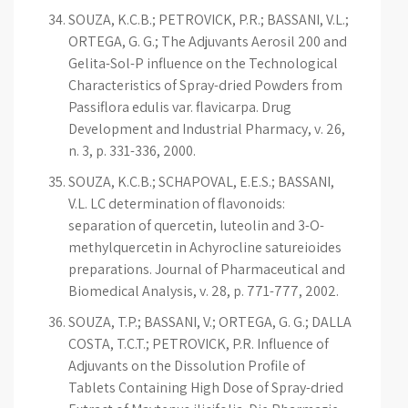
SOUZA, K.C.B.; PETROVICK, P.R.; BASSANI, V.L.;
ORTEGA, G. G.; The Adjuvants Aerosil 200 and
Gelita-Sol-P influence on the Technological
Characteristics of Spray-dried Powders from
Passiflora edulis var. flavicarpa. Drug
Development and Industrial Pharmacy, v. 26,
n. 3, p. 331-336, 2000.
SOUZA, K.C.B.; SCHAPOVAL, E.E.S.; BASSANI,
V.L. LC determination of flavonoids:
separation of quercetin, luteolin and 3-O-
methylquercetin in Achyrocline satureioides
preparations. Journal of Pharmaceutical and
Biomedical Analysis, v. 28, p. 771-777, 2002.
SOUZA, T.P.; BASSANI, V.; ORTEGA, G. G.; DALLA
COSTA, T.C.T.; PETROVICK, P.R. Influence of
Adjuvants on the Dissolution Profile of
Tablets Containing High Dose of Spray-dried