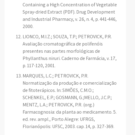
Containing a High Concentration of Vegetable
Spray-dried Extract (PDF). Drug Development
and Industrial Pharmacy, v. 26, n. 4, p. 441-446,
2000.
LIONÇO, M.I.Z.; SOUZA, T.P.; PETROVICK, P.R.
Avaliação cromatográfica de polifenóis
presentes nas partes morfológicas de
Phyllanthus niruri. Caderno de Farmácia, v. 17,
p. 117-120, 2001.
MARQUES, L.C.; PETROVICK, P.R.
Normatização da produção e comercialização
de fitoterápicos. In: SIMÕES, C.M.O.;
SCHENKEL, E.P.; GOSMANN, G.;MELLO, J.C.P.;
MENTZ, L.A.; PETROVICK, P.R. (org.)
Farmacognosia: da planta ao medicamento. 5.
ed. rev. ampl., Porto Alegre: UFRGS,
Florianópolis: UFSC, 2003. cap. 14, p. 327-369.