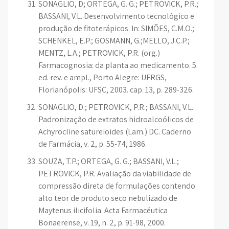
SONAGLIO, D; ORTEGA, G. G.; PETROVICK, P.R.;
BASSANI, V.L. Desenvolvimento tecnológico e
produção de fitoterápicos. In: SIMÕES, C.M.O.;
SCHENKEL, E.P.; GOSMANN, G.;MELLO, J.C.P.;
MENTZ, L.A.; PETROVICK, P.R. (org.)
Farmacognosia: da planta ao medicamento. 5.
ed. rev. e ampl., Porto Alegre: UFRGS,
Florianópolis: UFSC, 2003. cap. 13, p. 289-326.
SONAGLIO, D.; PETROVICK, P.R.; BASSANI, V.L.
Padronização de extratos hidroalcoólicos de
Achyrocline satureioides (Lam.) DC. Caderno
de Farmácia, v. 2, p. 55-74, 1986.
SOUZA, T.P.; ORTEGA, G. G.; BASSANI, V.L.;
PETROVICK, P.R. Avaliação da viabilidade de
compressão direta de formulações contendo
alto teor de produto seco nebulizado de
Maytenus ilicifolia. Acta Farmacéutica
Bonaerense, v. 19, n. 2, p. 91-98, 2000.