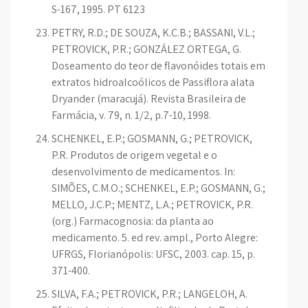
S-167, 1995. PT 6123
PETRY, R.D.; DE SOUZA, K.C.B.; BASSANI, V.L.;
PETROVICK, P.R.; GONZÁLEZ ORTEGA, G.
Doseamento do teor de flavonóides totais em
extratos hidroalcoólicos de Passiflora alata
Dryander (maracujá). Revista Brasileira de
Farmácia, v. 79, n. 1/2, p.7-10, 1998.
SCHENKEL, E.P.; GOSMANN, G.; PETROVICK,
P.R. Produtos de origem vegetal e o
desenvolvimento de medicamentos. In:
SIMÕES, C.M.O.; SCHENKEL, E.P.; GOSMANN, G.;
MELLO, J.C.P.; MENTZ, L.A.; PETROVICK, P.R.
(org.) Farmacognosia: da planta ao
medicamento. 5. ed rev. ampl., Porto Alegre:
UFRGS, Florianópolis: UFSC, 2003. cap. 15, p.
371-400.
SILVA, F.A.; PETROVICK, P.R.; LANGELOH, A.