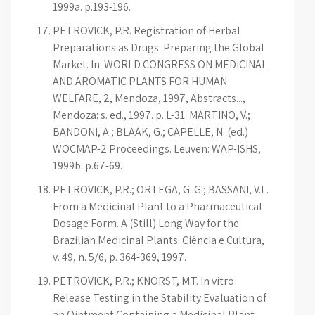
1999a. p.193-196.
PETROVICK, P.R. Registration of Herbal
Preparations as Drugs: Preparing the Global
Market. In: WORLD CONGRESS ON MEDICINAL
AND AROMATIC PLANTS FOR HUMAN
WELFARE, 2, Mendoza, 1997, Abstracts...,
Mendoza: s. ed., 1997. p. L-31. MARTINO, V.;
BANDONI, A.; BLAAK, G.; CAPELLE, N. (ed.)
WOCMAP-2 Proceedings. Leuven: WAP-ISHS,
1999b. p.67-69.
PETROVICK, P.R.; ORTEGA, G. G.; BASSANI, V.L.
From a Medicinal Plant to a Pharmaceutical
Dosage Form. A (Still) Long Way for the
Brazilian Medicinal Plants. Ciência e Cultura,
v. 49, n. 5/6, p. 364-369, 1997.
PETROVICK, P.R.; KNORST, M.T. In vitro
Release Testing in the Stability Evaluation of
an Ointment Containing a Medicinal Plant