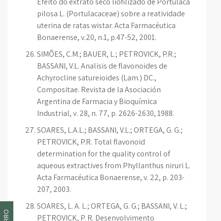
Efeito do extrato seco liofilizado de Portulaca
pilosa L. (Portulacaceae) sobre a reatividade
uterina de ratas wistar. Acta Farmacéutica
Bonaerense, v.20, n.1, p.47-52, 2001.
SIMÕES, C.M.; BAUER, L.; PETROVICK, P.R.;
BASSANI, V.L. Analisis de flavonoides de
Achyrocline satureioides (Lam.) DC.,
Compositae. Revista de la Asociación
Argentina de Farmacia y Bioquímica
Industrial, v. 28, n. 77, p. 2626-2630, 1988.
SOARES, L.A.L.; BASSANI, V.L.; ORTEGA, G. G.;
PETROVICK, P.R. Total flavonoid
determination for the quality control of
aqueous extractives from Phyllanthus niruri L.
Acta Farmacéutica Bonaerense, v. 22, p. 203-
207, 2003.
SOARES, L. A. L.; ORTEGA, G. G.; BASSANI, V. L.;
PETROVICK, P. R. Desenvolvimento