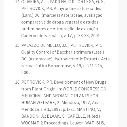
OLIVEIRA, A.L.; PADILHA, C.D.; ORTEGA, G. G.;
PETROVICK, P.R. Achyrocline satureioides
(Lam.) DC. (marcela) Asteraceae, avaliação
comparativa da droga vegetal e estudos
preliminares de otimização da extração.
Caderno de Farmácia, v. 17, p. 33-38, 2001.
PALAZZO DE MELLO, J.C.; PETROVICK, P.R.
Quality Control of Baccharis trimera (Less.)
DC. (Asteraceae) Hydroalcoholic Extracts. Acta
Farmacéutica Bonaerense, v. 19, p. 211-215,
2000.
PETROVICK, P.R. Development of New Drugs
from Plant Origin. In: WORLD CONGRESS ON
MEDICINAL AND AROMATIC PLANTS FOR
HUMAN WELFARE, 2, Mendoza, 1997, Anais,
Mendoza: s. ed., 1997. p. L-21. MARTINO, V.;
BANDONI, A.; BLAAK, G.; CAPELLE, N. (ed.)
WOCMAP-2 Proceedings. Leuven: WAP-ISHS,