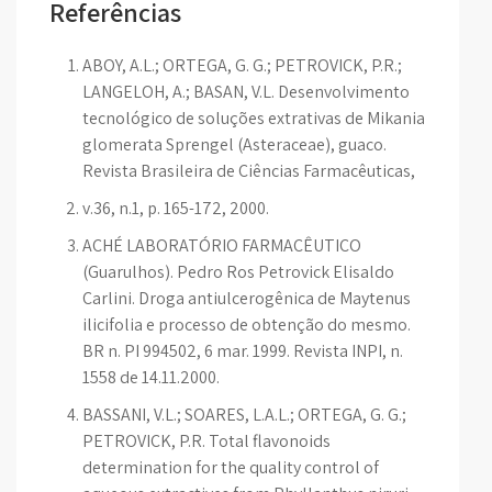
Referências
ABOY, A.L.; ORTEGA, G. G.; PETROVICK, P.R.;
LANGELOH, A.; BASAN, V.L. Desenvolvimento
tecnológico de soluções extrativas de Mikania
glomerata Sprengel (Asteraceae), guaco.
Revista Brasileira de Ciências Farmacêuticas,
v.36, n.1, p. 165-172, 2000.
ACHÉ LABORATÓRIO FARMACÊUTICO
(Guarulhos). Pedro Ros Petrovick Elisaldo
Carlini. Droga antiulcerogênica de Maytenus
ilicifolia e processo de obtenção do mesmo.
BR n. PI 994502, 6 mar. 1999. Revista INPI, n.
1558 de 14.11.2000.
BASSANI, V.L.; SOARES, L.A.L.; ORTEGA, G. G.;
PETROVICK, P.R. Total flavonoids
determination for the quality control of