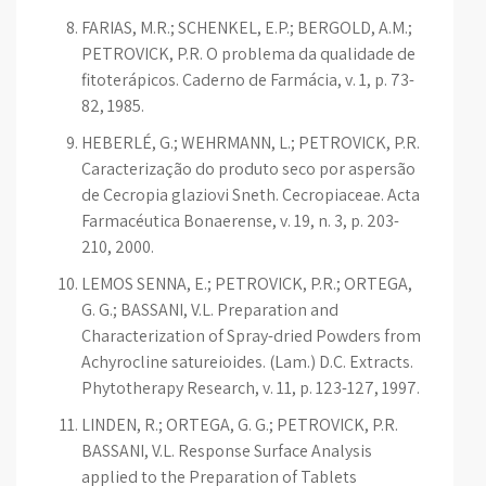
FARIAS, M.R.; SCHENKEL, E.P.; BERGOLD, A.M.;
PETROVICK, P.R. O problema da qualidade de
fitoterápicos. Caderno de Farmácia, v. 1, p. 73-
82, 1985.
HEBERLÉ, G.; WEHRMANN, L.; PETROVICK, P.R.
Caracterização do produto seco por aspersão
de Cecropia glaziovi Sneth. Cecropiaceae. Acta
Farmacéutica Bonaerense, v. 19, n. 3, p. 203-
210, 2000.
LEMOS SENNA, E.; PETROVICK, P.R.; ORTEGA,
G. G.; BASSANI, V.L. Preparation and
Characterization of Spray-dried Powders from
Achyrocline satureioides. (Lam.) D.C. Extracts.
Phytotherapy Research, v. 11, p. 123-127, 1997.
LINDEN, R.; ORTEGA, G. G.; PETROVICK, P.R.
BASSANI, V.L. Response Surface Analysis
applied to the Preparation of Tablets