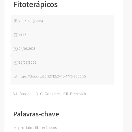
Fitoterápicos
v. 1 n. 01 (2005)
14-17
04/10/2013
30/06/2005
https://doi.org/10.32712/2446-4775.2005.15
V.L. Bassani
O. G. Gonzáles
P.R. Petrovick
Palavras-chave
produtos fitoterápicos