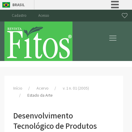
BRASIL
Simplifique!
Cadastro
Acesso
Comunica BR
Participe
Acesso à informação
Legislação
Canais
Início
Acervo
v. 1 n. 01 (2005)
Estado da Arte
Desenvolvimento
Tecnológico de Produtos