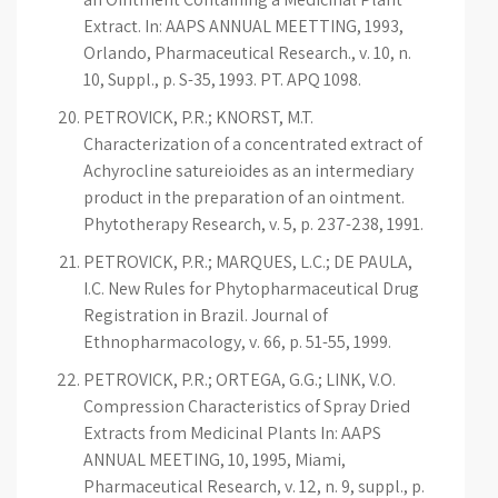
Extract. In: AAPS ANNUAL MEETTING, 1993,
Orlando, Pharmaceutical Research., v. 10, n.
10, Suppl., p. S-35, 1993. PT. APQ 1098.
PETROVICK, P.R.; KNORST, M.T.
Characterization of a concentrated extract of
Achyrocline satureioides as an intermediary
product in the preparation of an ointment.
Phytotherapy Research, v. 5, p. 237-238, 1991.
PETROVICK, P.R.; MARQUES, L.C.; DE PAULA,
I.C. New Rules for Phytopharmaceutical Drug
Registration in Brazil. Journal of
Ethnopharmacology, v. 66, p. 51-55, 1999.
PETROVICK, P.R.; ORTEGA, G.G.; LINK, V.O.
Compression Characteristics of Spray Dried
Extracts from Medicinal Plants In: AAPS
ANNUAL MEETING, 10, 1995, Miami,
Pharmaceutical Research, v. 12, n. 9, suppl., p.