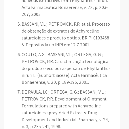
aqueous extractives from Phyllanthus niruri.
Acta Farmacéutica Bonaerense, v. 22, p. 203-
207, 2003.
BASSANI, V.L.; PETROVICK, P.R. et al. Processo
de obtenção de extratos de Achyrocline
satureioides e produto obtido. BR PI 0103468-
5. Depositada no INPI em 12.7.2001.
COUTO, A.G.; BASSANI, V.L.; ORTEGA, G. G.;
PETROVICK, P.R. Caracterização tecnológica
do produto seco por aspersão de Phyllanthus
niruri L. (Euphorbiaceae). Acta Farmacéutica
Bonaerense, v. 20, p. 189-196, 2001.
DE PAULA, I.C.; ORTEGA, G. G.; BASSANI, V.L.;
PETROVICK, P.R. Development of Ointment
Formulations prepared with Achyrocline
satureioides spray-dried Extracts. Drug
Development and Industrial Pharmacy, v. 24,
n. 3, p.235-241, 1998.