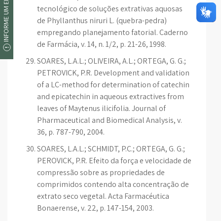
INFORME UM ERRO
tecnológico de soluções extrativas aquosas
de Phyllanthus niruri L. (quebra-pedra)
empregando planejamento fatorial. Caderno
de Farmácia, v. 14, n. 1/2, p. 21-26, 1998.
SOARES, L.A.L.; OLIVEIRA, A.L.; ORTEGA, G. G.;
PETROVICK, P.R. Development and validation
of a LC-method for determination of catechin
and epicatechin in aqueous extractives from
leaves of Maytenus ilicifolia. Journal of
Pharmaceutical and Biomedical Analysis, v.
36, p. 787-790, 2004.
SOARES, L.A.L.; SCHMIDT, P.C.; ORTEGA, G. G.;
PEROVICK, P.R. Efeito da força e velocidade de
compressão sobre as propriedades de
comprimidos contendo alta concentração de
extrato seco vegetal. Acta Farmacéutica
Bonaerense, v. 22, p. 147-154, 2003.