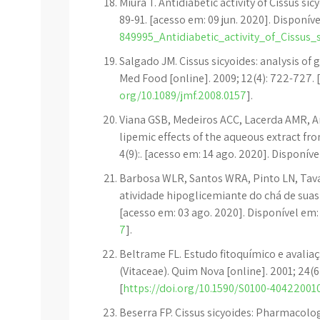
Miura T. Antidiabetic activity of Cissus sic
89-91. [acesso em: 09 jun. 2020]. Disponíve
849995_Antidiabetic_activity_of_Cissus
Salgado JM. Cissus sicyoides: analysis of 
Med Food [online]. 2009; 12(4): 722-727. 
org/10.1089/jmf.2008.0157
].
Viana GSB, Medeiros ACC, Lacerda AMR, Am
lipemic effects of the aqueous extract fr
4(9):. [acesso em: 14 ago. 2020]. Disponíve
Barbosa WLR, Santos WRA, Pinto LN, Tavare
atividade hipoglicemiante do chá de suas 
[acesso em: 03 ago. 2020]. Disponível em: 
7
].
Beltrame FL. Estudo fitoquímico e avaliaç
(Vitaceae). Quim Nova [online]. 2001; 24(6
[
https://doi.org/10.1590/S0100-4042200
Beserra FP. Cissus sicyoides: Pharmacolo