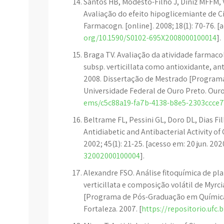
Santos HB, Modesto-Filho J, Diniz MFFM, 
Avaliação do efeito hipoglicemiante de Cis
Farmacogn. [online]. 2008; 18(1): 70-76. [
org/10.1590/S0102-695X2008000100014
].
Braga TV. Avaliação da atividade farmacoló
subsp. verticillata como antioxidante, an
2008. Dissertação de Mestrado [Program
Universidade Federal de Ouro Preto. Ouro 
ems/c5c88a19-fa7b-4138-b8e5-2303ccce
Beltrame FL, Pessini GL, Doro DL, Dias Fi
Antidiabetic and Antibacterial Activity of 
2002; 45(1): 21-25. [acesso em: 20 jun. 202
32002000100004
].
Alexandre FSO. Análise fitoquímica de pl
verticillata e composição volátil de Myrci
[Programa de Pós-Graduação em Química 
Fortaleza. 2007. [
https://repositorio.ufc.