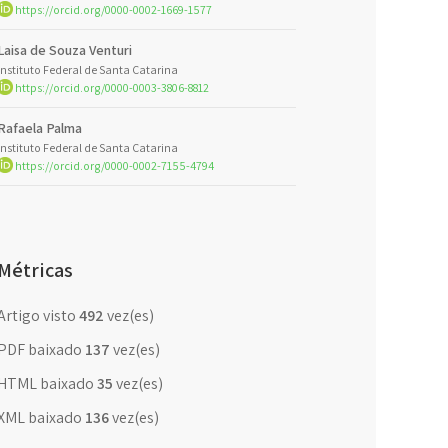
https://orcid.org/0000-0002-1669-1577
Laisa de Souza Venturi
Instituto Federal de Santa Catarina
https://orcid.org/0000-0003-3806-8812
Rafaela Palma
Instituto Federal de Santa Catarina
https://orcid.org/0000-0002-7155-4794
Métricas
Artigo visto
492
vez(es)
PDF baixado
137
vez(es)
HTML baixado
35
vez(es)
XML baixado
136
vez(es)