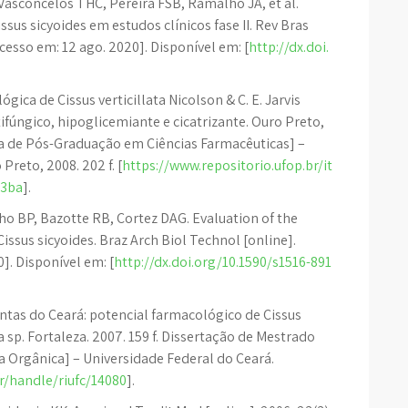
Vasconcelos THC, Pereira FSB, Ramalho JA, et al.
sus sicyoides em estudos clínicos fase II. Rev Bras
acesso em: 12 ago. 2020]. Disponível em: [
http://dx.doi.
gica de Cissus verticillata Nicolson & C. E. Jarvis
tifúngico, hipoglicemiante e cicatrizante. Ouro Preto,
a de Pós-Graduação em Ciências Farmacêuticas] –
Preto, 2008. 202 f. [
https://www.repositorio.ufop.br/it
73ba
].
lho BP, Bazotte RB, Cortez DAG. Evaluation of the
Cissus sicyoides. Braz Arch Biol Technol [online].
0]. Disponível em: [
http://dx.doi.org/10.1590/s1516-891
antas do Ceará: potencial farmacológico de Cissus
a sp. Fortaleza. 2007. 159 f. Dissertação de Mestrado
Orgânica] – Universidade Federal do Ceará.
br/handle/riufc/14080
].