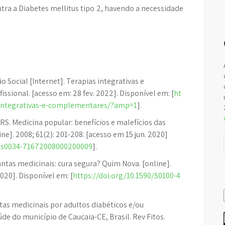
ntra a Diabetes mellitus tipo 2, havendo a necessidade
 Social [Internet]. Terapias integrativas e
ssional. [acesso em: 28 fev. 2022]. Disponível em: [
ht
as-integrativas-e-complementares/?amp=1
].
VRS. Medicina popular: benefícios e malefícios das
e]. 2008; 61(2): 201-208. [acesso em 15 jun. 2020]
90/s0034-71672008000200009
].
antas medicinais: cura segura? Quim Nova. [online].
2020]. Disponível em: [
https://doi.org/10.1590/S0100-4
tas medicinais por adultos diabéticos e/ou
de do município de Caucaia-CE, Brasil. Rev Fitos.