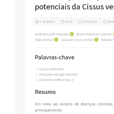
potenciais da Cissus ver
v. 19 (2025)
e1552
15/02/2023
09/0
Andrele Lauth Oecksler
Bruno Menezes Galindro
Talita Venturi
Laisa de Souza Venturi
Rafaela
Palavras-chave
Cissus verticillata
Atividade Hipoglicemiante
Diabetes mellitus tipo 2
Resumo
Em meio ao cenário de doenças crônicas, 
principalmente