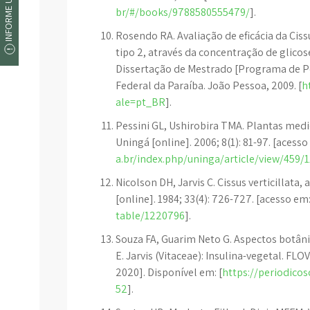
INFORME UM ERRO
br/#/books/9788580555479/
].
Rosendo RA. Avaliação de eficácia da Cissu
tipo 2, através da concentração de glicose
Dissertação de Mestrado [Programa de 
Federal da Paraíba. João Pessoa, 2009. [
h
ale=pt_BR
].
Pessini GL, Ushirobira TMA. Plantas medi
Uningá [online]. 2006; 8(1): 81-97. [acesso
a.br/index.php/uninga/article/view/459/1
Nicolson DH, Jarvis C. Cissus verticillata,
[online]. 1984; 33(4): 726-727. [acesso em
table/1220796
].
Souza FA, Guarim Neto G. Aspectos botânico
E. Jarvis (Vitaceae): Insulina-vegetal. FLOV
2020]. Disponível em: [
https://periodicos
52
].