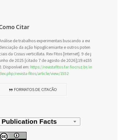
Como Citar
Análise de trabalhos experimentais buscando a evi
denciação da ação hipoglicemiante e outros poten
ciais da Cissus verticillata. Rev Fitos [Internet]. 9 de j
unho de 2025 [citado 7 de agosto de 2026];19:e155
2. Disponível em:
https://revistafitos.far.fiocruz.br/in
dex.php/revista-fitos/article/view/1552
FORMATOS DE CITAÇÃO