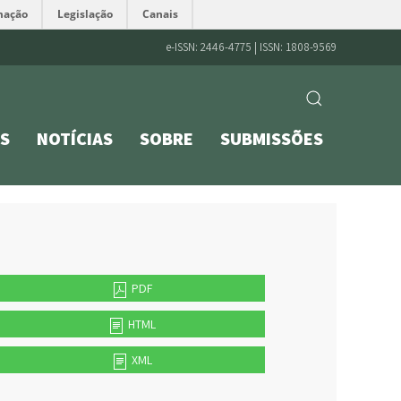
mação
Legislação
Canais
e-ISSN: 2446-4775 | ISSN: 1808-9569
S
NOTÍCIAS
SOBRE
SUBMISSÕES
PDF
HTML
XML