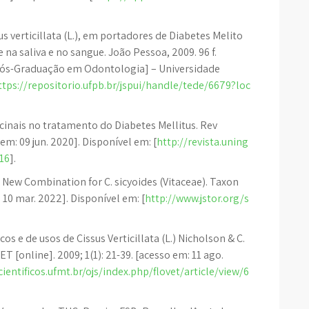
s verticillata (L.), em portadores de Diabetes Melito
 na saliva e no sangue. João Pessoa, 2009. 96 f.
Pós-Graduação em Odontologia] – Universidade
ttps://repositorio.ufpb.br/jspui/handle/tede/6679?loc
cinais no tratamento do Diabetes Mellitus. Rev
 em: 09 jun. 2020]. Disponível em: [
http://revista.uning
16
].
 a New Combination for C. sicyoides (Vitaceae). Taxon
: 10 mar. 2022]. Disponível em: [
http://www.jstor.org/s
s e de usos de Cissus Verticillata (L.) Nicholson & C.
ET [online]. 2009; 1(1): 21-39. [acesso em: 11 ago.
cientificos.ufmt.br/ojs/index.php/flovet/article/view/6