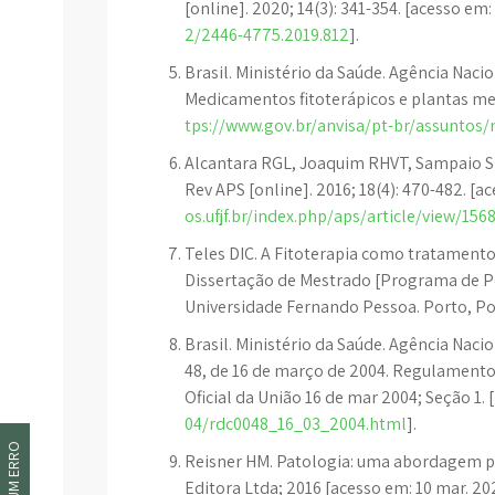
[online]. 2020; 14(3): 341-354. [acesso em:
2/2446-4775.2019.812
].
Brasil. Ministério da Saúde. Agência Nacion
Medicamentos fitoterápicos e plantas medi
tps://www.gov.br/anvisa/pt-br/assuntos
Alcantara RGL, Joaquim RHVT, Sampaio SF
Rev APS [online]. 2016; 18(4): 470-482. [ac
os.ufjf.br/index.php/aps/article/view/156
Teles DIC. A Fitoterapia como tratamento
Dissertação de Mestrado [Programa de P
Universidade Fernando Pessoa. Porto, Por
Brasil. Ministério da Saúde. Agência Nacio
48, de 16 de março de 2004. Regulamento
Oficial da União 16 de mar 2004; Seção 1. [
04/rdc0048_16_03_2004.html
].
Reisner HM. Patologia: uma abordagem po
Editora Ltda; 2016 [acesso em: 10 mar. 20