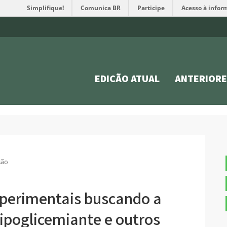
Simplifique!
Comunica BR
Participe
Acesso à infor
EDIÇÃO ATUAL
ANTERIORE
são
xperimentais buscando a
ipoglicemiante e outros