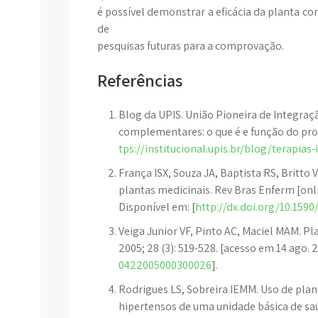
é possível demonstrar a eficácia da planta co
de
pesquisas futuras para a comprovação.
Referências
Blog da UPIS. União Pioneira de Integração
complementares: o que é e função do profi
tps://institucional.upis.br/blog/terapi
França ISX, Souza JA, Baptista RS, Britto 
plantas medicinais. Rev Bras Enferm [onlin
Disponível em: [
http://dx.doi.org/10.15
Veiga Junior VF, Pinto AC, Maciel MAM. Pl
2005; 28 (3): 519-528. [acesso em 14 ago. 
0422005000300026
].
Rodrigues LS, Sobreira IEMM. Uso de plan
hipertensos de uma unidade básica de saú