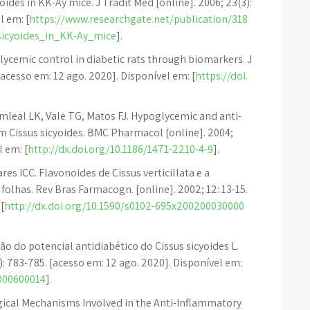
yoides in KK-Ay mice. J Tradit Med [online]. 2006; 23(3):
l em: [
https://www.researchgate.net/publication/318
_sicyoides_in_KK-Ay_mice
].
glycemic control in diabetic rats through biomarkers. J
[acesso em: 12 ago. 2020]. Disponível em: [
https://doi.
leal LK, Vale TG, Matos FJ. Hypoglycemic and anti-
om Cissus sicyoides. BMC Pharmacol [online]. 2004;
l em: [
http://dx.doi.org/10.1186/1471-2210-4-9
].
s ICC. Flavonoides de Cissus verticillata e a
folhas. Rev Bras Farmacogn. [online]. 2002; 12: 13-15.
[
http://dx.doi.org/10.1590/s0102-695x200200030000
ão do potencial antidiabético do Cissus sicyoides L.
): 783-785. [acesso em: 12 ago. 2020]. Disponível em:
1000600014
].
gical Mechanisms Involved in the Anti-Inflammatory