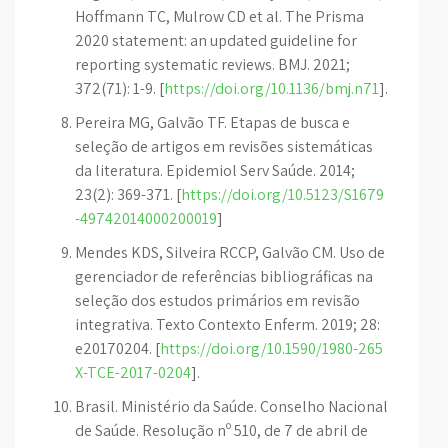
Hoffmann TC, Mulrow CD et al. The Prisma
2020 statement: an updated guideline for
reporting systematic reviews. BMJ. 2021;
372(71): 1-9. [
https://doi.org/10.1136/bmj.n71
].
Pereira MG, Galvão TF. Etapas de busca e
seleção de artigos em revisões sistemáticas
da literatura. Epidemiol Serv Saúde. 2014;
23(2): 369-371. [
https://doi.org/10.5123/S1679
-49742014000200019
]
Mendes KDS, Silveira RCCP, Galvão CM. Uso de
gerenciador de referências bibliográficas na
seleção dos estudos primários em revisão
integrativa. Texto Contexto Enferm. 2019; 28:
e20170204. [
https://doi.org/10.1590/1980-265
X-TCE-2017-0204
].
Brasil. Ministério da Saúde. Conselho Nacional
de Saúde. Resolução nº 510, de 7 de abril de