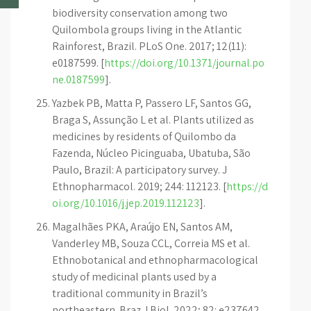
biodiversity conservation among two
Quilombola groups living in the Atlantic
Rainforest, Brazil. PLoS One. 2017; 12(11):
e0187599. [
https://doi.org/10.1371/journal.po
ne.0187599
].
Yazbek PB, Matta P, Passero LF, Santos GG,
Braga S, Assunção L et al. Plants utilized as
medicines by residents of Quilombo da
Fazenda, Núcleo Picinguaba, Ubatuba, São
Paulo, Brazil: A participatory survey. J
Ethnopharmacol. 2019; 244: 112123. [
https://d
oi.org/10.1016/j.jep.2019.112123
].
Magalhães PKA, Araújo EN, Santos AM,
Vanderley MB, Souza CCL, Correia MS et al.
Ethnobotanical and ethnopharmacological
study of medicinal plants used by a
traditional community in Brazil’s
northeastern. Braz J Biol. 2022; 82: e237642.