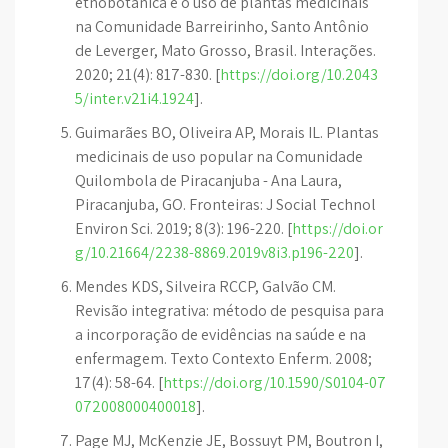
etnobotânica e o uso de plantas medicinais
na Comunidade Barreirinho, Santo Antônio
de Leverger, Mato Grosso, Brasil. Interações.
2020; 21(4): 817-830. [
https://doi.org/10.2043
5/inter.v21i4.1924
].
Guimarães BO, Oliveira AP, Morais IL. Plantas
medicinais de uso popular na Comunidade
Quilombola de Piracanjuba - Ana Laura,
Piracanjuba, GO. Fronteiras: J Social Technol
Environ Sci. 2019; 8(3): 196-220. [
https://doi.or
g/10.21664/2238-8869.2019v8i3.p196-220
].
Mendes KDS, Silveira RCCP, Galvão CM.
Revisão integrativa: método de pesquisa para
a incorporação de evidências na saúde e na
enfermagem. Texto Contexto Enferm. 2008;
17(4): 58-64. [
https://doi.org/10.1590/S0104-07
072008000400018
].
Page MJ, McKenzie JE, Bossuyt PM, Boutron I,