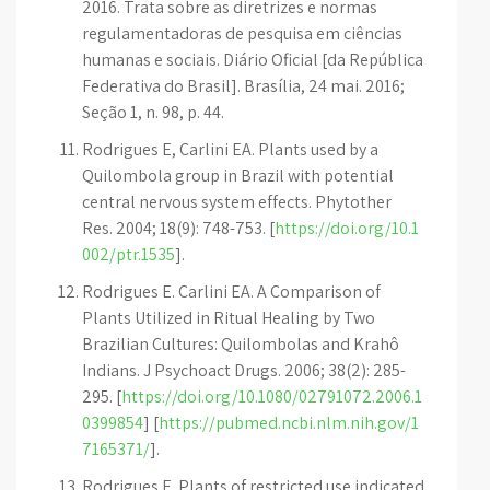
2016. Trata sobre as diretrizes e normas
regulamentadoras de pesquisa em ciências
humanas e sociais. Diário Oficial [da República
Federativa do Brasil]. Brasília, 24 mai. 2016;
Seção 1, n. 98, p. 44.
Rodrigues E, Carlini EA. Plants used by a
Quilombola group in Brazil with potential
central nervous system effects. Phytother
Res. 2004; 18(9): 748-753. [
https://doi.org/10.1
002/ptr.1535
].
Rodrigues E. Carlini EA. A Comparison of
Plants Utilized in Ritual Healing by Two
Brazilian Cultures: Quilombolas and Krahô
Indians. J Psychoact Drugs. 2006; 38(2): 285-
295. [
https://doi.org/10.1080/02791072.2006.1
0399854
] [
https://pubmed.ncbi.nlm.nih.gov/1
7165371/
].
Rodrigues E. Plants of restricted use indicated