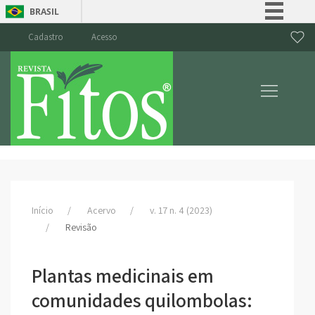
BRASIL
Simplifique!
Cadastro
Acesso
Comunica BR
Participe
Acesso à informação
Legislação
Canais
Início
Acervo
v. 17 n. 4 (2023)
Revisão
Plantas medicinais em
comunidades quilombolas: