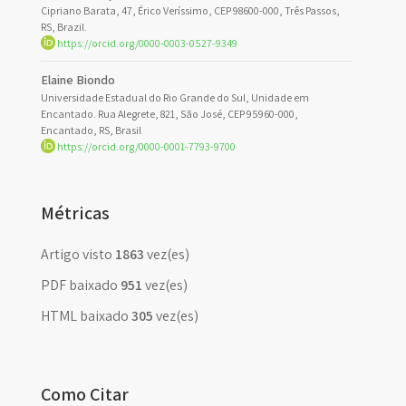
Cipriano Barata, 47, Érico Veríssimo, CEP 98600-000, Três Passos,
RS, Brazil.
https://orcid.org/0000-0003-0527-9349
Elaine Biondo
Universidade Estadual do Rio Grande do Sul, Unidade em
Encantado. Rua Alegrete, 821, São José, CEP 95960-000,
Encantado, RS, Brasil
https://orcid.org/0000-0001-7793-9700
Métricas
Artigo visto
1863
vez(es)
PDF baixado
951
vez(es)
HTML baixado
305
vez(es)
Como Citar