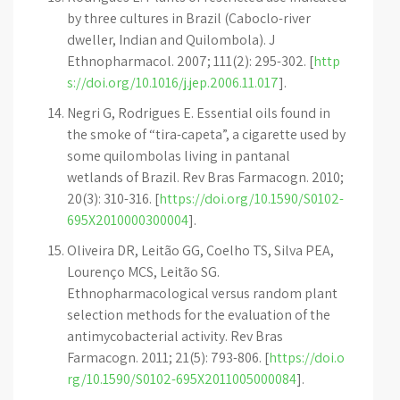
by three cultures in Brazil (Caboclo-river
dweller, Indian and Quilombola). J
Ethnopharmacol. 2007; 111(2): 295-302. [
http
s://doi.org/10.1016/j.jep.2006.11.017
].
Negri G, Rodrigues E. Essential oils found in
the smoke of “tira-capeta”, a cigarette used by
some quilombolas living in pantanal
wetlands of Brazil. Rev Bras Farmacogn. 2010;
20(3): 310-316. [
https://doi.org/10.1590/S0102-
695X2010000300004
].
Oliveira DR, Leitão GG, Coelho TS, Silva PEA,
Lourenço MCS, Leitão SG.
Ethnopharmacological versus random plant
selection methods for the evaluation of the
antimycobacterial activity. Rev Bras
Farmacogn. 2011; 21(5): 793-806. [
https://doi.o
rg/10.1590/S0102-695X2011005000084
].