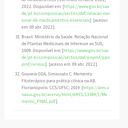
2022. Disponível em: [
https://www.gov.br/sau
de/pt-br/composicao/sectics/daf/relacao-nac
ional-de-medicamentos-essenciais
]. [acesso
em: 09 abr. 2022].
Brasil. Ministério da Saúde. Relação Nacional
de Plantas Medicinais de Interesse ao SUS;
2009. Disponível em: [
https://www.gov.br/sau
de/pt-br/composicao/sectics/daf/pnpmf/ppn
pmf/renisus
]. [acesso em: 09 abr. 2022].
Gouveia GDA, Simionato C. Memento
Fitoterápico para prática clínica na AB.
Florianópolis: CCS/UFSC; 2019. [
https://ares.u
nasus.gov.br/acervo/html/ARES/13389/1/Me
mento_FINAL.pdf
].