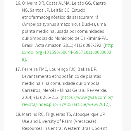
Oliveira DR, Costa ALMA, Leitão GG, Castro
NG, Santos JP, Leitão SG. Estudo
etnofarmacognóstico da saracuramirá
(Ampelozizyphus amazonicus Ducke), uma
planta medicinal usada por comunidades
quilombolas do Município de Oriximiná-PA,
Brasil. Acta Amazon. 2011; 41(3): 383-392. [
http
s://doi.org/10.1590/S0044-5967201100030000
8
].
Ferreira FMC, Lourenço FJC, Baliza DP.
Levantamento etnobotânico de plantas
medicinais na comunidade quilombola
Carreiros, Mercês - Minas Gerais. Rev Verde.
2014; 9(3): 205-212. [
https://www.gvaa.com.br/
revista/index.php/RVADS/article/view/2612
].
Martins RC, Filgueiras TS, Albuquerque UP.
Use and Diversity of Palm (Arecaceae)
Resources in Central Western Brazil. Scient