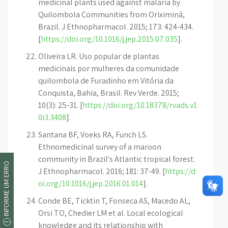
medicinal plants used against malaria by
Quilombola Communities from Oriximiná,
Brazil. J Ethnopharmacol. 2015; 173: 424-434.
[
https://doi.org/10.1016/j.jep.2015.07.035
].
Oliveira LR. Uso popular de plantas
medicinais por mulheres da comunidade
quilombola de Furadinho em Vitória da
Conquista, Bahia, Brasil. Rev Verde. 2015;
10(3): 25-31. [
https://doi.org/10.18378/rvads.v1
0i3.3408
].
Santana BF, Voeks RA, Funch LS.
Ethnomedicinal survey of a maroon
community in Brazil's Atlantic tropical forest.
INFORME UM ERRO
J Ethnopharmacol. 2016; 181: 37-49. [
https://d
oi.org/10.1016/j.jep.2016.01.014
].
Conde BE, Ticktin T, Fonseca AS, Macedo AL,
Orsi TO, Chedier LM et al. Local ecological
knowledge and its relationship with