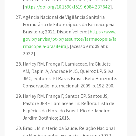
[
https://doi.org/10.1590/1519-6984.237642
].
Agência Nacional de Vigilância Sanitária.
Formulário de Fitoterápicos da Farmacopeia
Brasileira; 2021. Disponível em: [
https://www.
gov.br/anvisa/pt-br/assuntos/farmacopeia/fa
rmacopeia-brasileira
]. [acesso em: 09 abr.
2022].
Harley RM, França F. Lamiaceae. In: Giulietti
AM, Rapini A, Andrade MJG, Queiroz LP, Silva
JMC, editores. Pl Raras Brasil. Belo Horizonte:
Conservação Internacional; 2009. p. 192-200.
Harley RM, França F, Santos EP, Santos JS,
Pastore JFBF. Lamiaceae. In: Reflora. Lista de
Espécies da Flora do Brasil. Rio de Janeiro:
Jardim Botânico; 2015.
Brasil. Ministério da Saúde. Relação Nacional
de Medicamentos Essenciais Rename 2022;