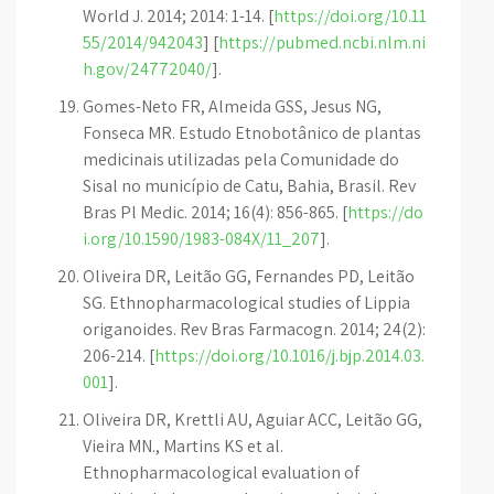
World J. 2014; 2014: 1-14. [
https://doi.org/10.11
55/2014/942043
] [
https://pubmed.ncbi.nlm.ni
h.gov/24772040/
].
Gomes-Neto FR, Almeida GSS, Jesus NG,
Fonseca MR. Estudo Etnobotânico de plantas
medicinais utilizadas pela Comunidade do
Sisal no município de Catu, Bahia, Brasil. Rev
Bras Pl Medic. 2014; 16(4): 856-865. [
https://do
i.org/10.1590/1983-084X/11_207
].
Oliveira DR, Leitão GG, Fernandes PD, Leitão
SG. Ethnopharmacological studies of Lippia
origanoides. Rev Bras Farmacogn. 2014; 24(2):
206-214. [
https://doi.org/10.1016/j.bjp.2014.03.
001
].
Oliveira DR, Krettli AU, Aguiar ACC, Leitão GG,
Vieira MN., Martins KS et al.
Ethnopharmacological evaluation of