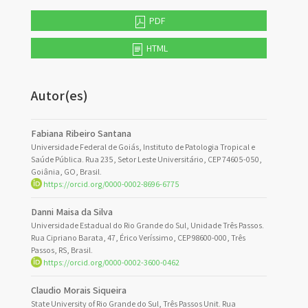
PDF
HTML
Autor(es)
Fabiana Ribeiro Santana
Universidade Federal de Goiás, Instituto de Patologia Tropical e
Saúde Pública. Rua 235, Setor Leste Universitário, CEP 74605-050,
Goiânia, GO, Brasil.
https://orcid.org/0000-0002-8696-6775
Danni Maisa da Silva
Universidade Estadual do Rio Grande do Sul, Unidade Três Passos.
Rua Cipriano Barata, 47, Érico Veríssimo, CEP 98600-000, Três
Passos, RS, Brasil.
https://orcid.org/0000-0002-3600-0462
Claudio Morais Siqueira
State University of Rio Grande do Sul, Três Passos Unit. Rua