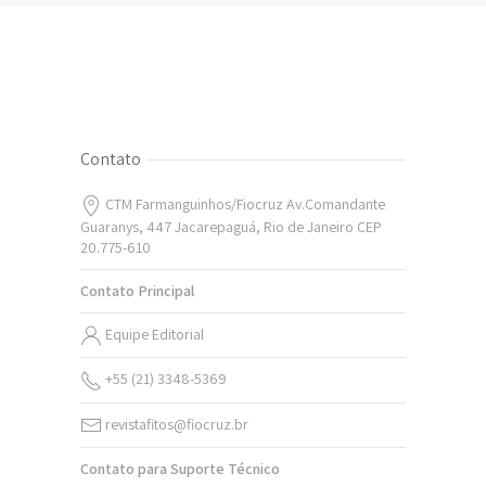
Contato
CTM Farmanguinhos/Fiocruz Av.Comandante
Guaranys, 447 Jacarepaguá, Rio de Janeiro CEP
20.775-610
Contato Principal
Equipe Editorial
+55 (21) 3348-5369
revistafitos@fiocruz.br
Contato para Suporte Técnico