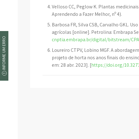
Velloso CC, Peglow K. Plantas medicinai
Aprendendo a Fazer Melhor, nº 4).
Barbosa FR, Silva CSB, Carvalho GKL. Uso 
agrícolas [online]. Petrolina: Embrapa Se
INFORME UM ERRO
cnptia.embrapa.br/digital/bitstream/CP
Loureiro CTPV, Lobino MGF. A abordagem d
projeto de horta nos anos finais do ensino
em: 28 abr. 2023]. [
https://doi.org/10.32