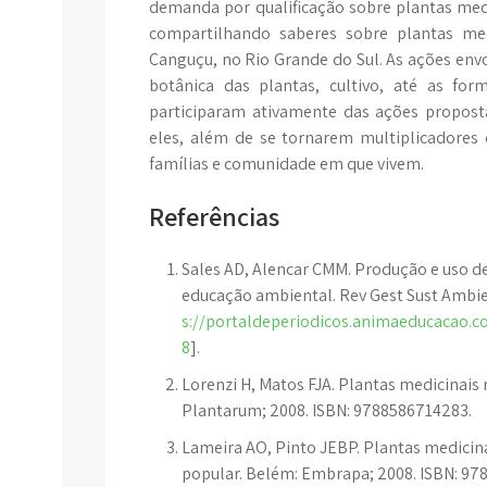
demanda por qualificação sobre plantas medi
compartilhando saberes sobre plantas med
Canguçu, no Rio Grande do Sul. As ações env
botânica das plantas, cultivo, até as fo
participaram ativamente das ações propos
eles, além de se tornarem multiplicadores
famílias e comunidade em que vivem.
Referências
Sales AD, Alencar CMM. Produção e uso 
educação ambiental. Rev Gest Sust Ambient.
s://portaldeperiodicos.animaeducacao.c
8
].
Lorenzi H, Matos FJA. Plantas medicinais n
Plantarum; 2008. ISBN: 9788586714283.
Lameira AO, Pinto JEBP. Plantas medicin
popular. Belém: Embrapa; 2008. ISBN: 9