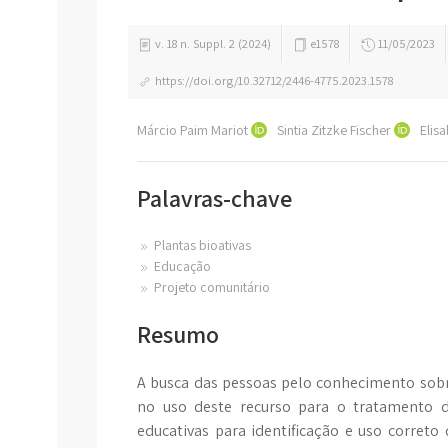
v. 18 n. Suppl. 2 (2024)
e1578
11/05/2023
https://doi.org/10.32712/2446-4775.2023.1578
Márcio Paim Mariot
Sintia Zitzke Fischer
Eli
Palavras-chave
Plantas bioativas
Educação
Projeto comunitário
Resumo
A busca das pessoas pelo conhecimento sobr
no uso deste recurso para o tratamento 
educativas para identificação e uso correto