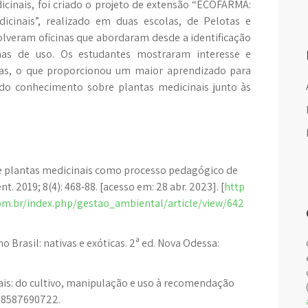
cinais, foi criado o projeto de extensão “ECOFARMA:
icinais”, realizado em duas escolas, de Pelotas e
olveram oficinas que abordaram desde a identificação
rmas de uso. Os estudantes mostraram interesse e
tas, o que proporcionou um maior aprendizado para
 do conhecimento sobre plantas medicinais junto às
de plantas medicinais como processo pedagógico de
 2019; 8(4): 468-88. [acesso em: 28 abr. 2023]. [
http
om.br/index.php/gestao_ambiental/article/view/642
o Brasil: nativas e exóticas. 2ª ed. Nova Odessa:
ais: do cultivo, manipulação e uso à recomendação
788587690722.