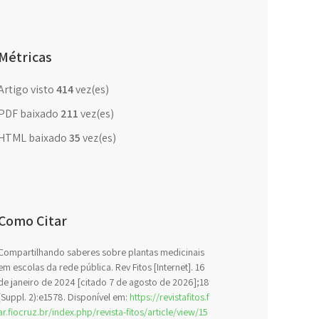
Métricas
Artigo visto
414
vez(es)
PDF baixado
211
vez(es)
HTML baixado
35
vez(es)
Como Citar
Compartilhando saberes sobre plantas medicinais
em escolas da rede pública. Rev Fitos [Internet]. 16
de janeiro de 2024 [citado 7 de agosto de 2026];18
(Suppl. 2):e1578. Disponível em:
https://revistafitos.f
ar.fiocruz.br/index.php/revista-fitos/article/view/15