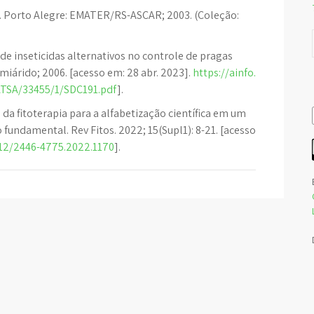
s. Porto Alegre: EMATER/RS-ASCAR; 2003. (Coleção:
de inseticidas alternativos no controle de pragas
miárido; 2006. [acesso em: 28 abr. 2023].
https://ainfo.
ATSA/33455/1/SDC191.pdf
].
a fitoterapia para a alfabetização científica em um
 fundamental. Rev Fitos. 2022; 15(Supl1): 8-21. [acesso
712/2446-4775.2022.1170
].