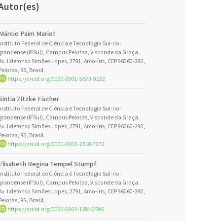
Autor(es)
Márcio Paim Mariot
Instituto Federal de Ciência e Tecnologia Sul-rio-
grandense (IFSul), Campus Pelotas, Visconde da Graça.
Av. Ildefonso Simões Lopes, 2791, Arco-Íris, CEP 96060-290,
Pelotas, RS, Brasil.
https://orcid.org/0000-0001-5673-9232
Sintia Zitzke Fischer
Instituto Federal de Ciência e Tecnologia Sul-rio-
grandense (IFSul), Campus Pelotas, Visconde da Graça.
Av. Ildefonso Simões Lopes, 2791, Arco-Íris, CEP 96060-290,
Pelotas, RS, Brasil.
https://orcid.org/0000-0002-2518-7372
Elisabeth Regina Tempel Stumpf
Instituto Federal de Ciência e Tecnologia Sul-rio-
grandense (IFSul), Campus Pelotas, Visconde da Graça.
Av. Ildefonso Simões Lopes, 2791, Arco-Íris, CEP 96060-290,
Pelotas, RS, Brasil.
https://orcid.org/0000-0002-1184-0596