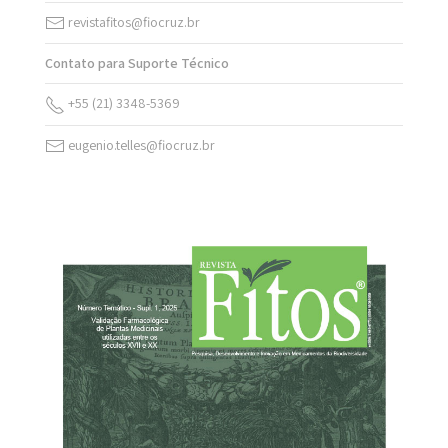
revistafitos@fiocruz.br
Contato para Suporte Técnico
+55 (21) 3348-5369
eugenio.telles@fiocruz.br