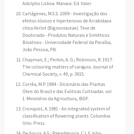
Adolpho Lisboa. Manaus: Ed. Valer.
Cartágenes, M.S.S. 2009 - Investigação dos
efeitos tóxicos e hipertensivo de Arrabidaea
chica Verlot (Bignoniaceae). Tese de
Doutorado - Produtos Naturais e Sintéticos
Bioativos - Universidade Federal da Paraíba,
João Pessoa, PB.
Chapman, E.; Perkin, A. G.; Robinson, R. 1927.
The colouring matters of carajura. Journal of
Chemical Society, v. 49, p. 3015.
Corrêa, M.P. 1984 - Dicionário das Plantas
Úteis do Brasil e das Exóticas Cultivadas. vol.
1. Ministério da Agricultura, IBDF.
Cronquist, A. 1981 - An integrated system of
classification of flowering plants. Columbia.
Univ. Press.
De-Souza, A.S.; Pagadigorria, C.L.S. Ishii-