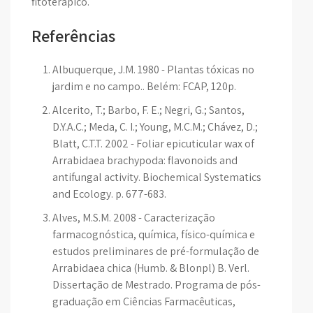
fitoterápico.
Referências
Albuquerque, J.M. 1980 - Plantas tóxicas no
jardim e no campo.. Belém: FCAP, 120p.
Alcerito, T.; Barbo, F. E.; Negri, G.; Santos,
D.Y.A.C.; Meda, C. I.; Young, M.C.M.; Chávez, D.;
Blatt, C.T.T. 2002 - Foliar epicuticular wax of
Arrabidaea brachypoda: flavonoids and
antifungal activity. Biochemical Systematics
and Ecology. p. 677-683.
Alves, M.S.M. 2008 - Caracterização
farmacognóstica, química, físico-química e
estudos preliminares de pré-formulação de
Arrabidaea chica (Humb. & Blonpl) B. Verl.
Dissertação de Mestrado. Programa de pós-
graduação em Ciências Farmacêuticas,