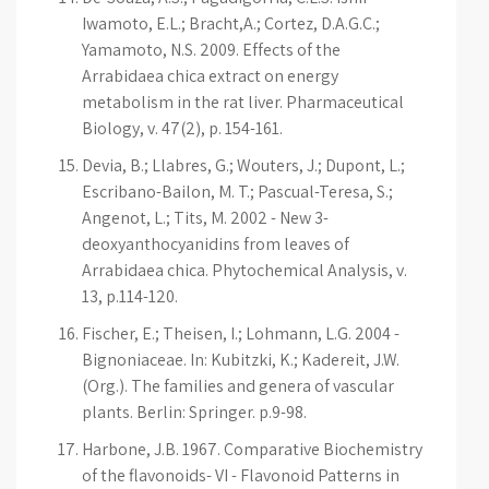
Iwamoto, E.L.; Bracht,A.; Cortez, D.A.G.C.;
Yamamoto, N.S. 2009. Effects of the
Arrabidaea chica extract on energy
metabolism in the rat liver. Pharmaceutical
Biology, v. 47(2), p. 154-161.
Devia, B.; Llabres, G.; Wouters, J.; Dupont, L.;
Escribano-Bailon, M. T.; Pascual-Teresa, S.;
Angenot, L.; Tits, M. 2002 - New 3-
deoxyanthocyanidins from leaves of
Arrabidaea chica. Phytochemical Analysis, v.
13, p.114-120.
Fischer, E.; Theisen, I.; Lohmann, L.G. 2004 -
Bignoniaceae. In: Kubitzki, K.; Kadereit, J.W.
(Org.). The families and genera of vascular
plants. Berlin: Springer. p.9-98.
Harbone, J.B. 1967. Comparative Biochemistry
of the flavonoids- VI - Flavonoid Patterns in