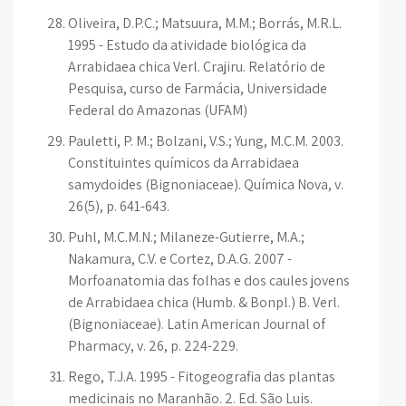
Oliveira, D.P.C.; Matsuura, M.M.; Borrás, M.R.L.
1995 - Estudo da atividade biológica da
Arrabidaea chica Verl. Crajiru. Relatório de
Pesquisa, curso de Farmácia, Universidade
Federal do Amazonas (UFAM)
Pauletti, P. M.; Bolzani, V.S.; Yung, M.C.M. 2003.
Constituintes químicos da Arrabidaea
samydoides (Bignoniaceae). Química Nova, v.
26(5), p. 641-643.
Puhl, M.C.M.N.; Milaneze-Gutierre, M.A.;
Nakamura, C.V. e Cortez, D.A.G. 2007 -
Morfoanatomia das folhas e dos caules jovens
de Arrabidaea chica (Humb. & Bonpl.) B. Verl.
(Bignoniaceae). Latin American Journal of
Pharmacy, v. 26, p. 224-229.
Rego, T.J.A. 1995 - Fitogeografia das plantas
medicinais no Maranhão. 2. Ed. São Luis.