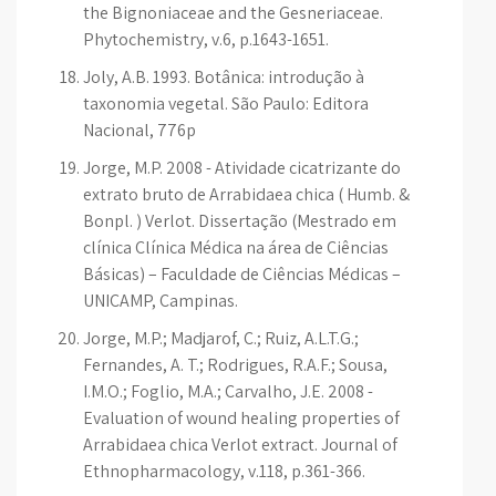
the Bignoniaceae and the Gesneriaceae.
Phytochemistry, v.6, p.1643-1651.
Joly, A.B. 1993. Botânica: introdução à
taxonomia vegetal. São Paulo: Editora
Nacional, 776p
Jorge, M.P. 2008 - Atividade cicatrizante do
extrato bruto de Arrabidaea chica ( Humb. &
Bonpl. ) Verlot. Dissertação (Mestrado em
clínica Clínica Médica na área de Ciências
Básicas) – Faculdade de Ciências Médicas –
UNICAMP, Campinas.
Jorge, M.P.; Madjarof, C.; Ruiz, A.L.T.G.;
Fernandes, A. T.; Rodrigues, R.A.F.; Sousa,
I.M.O.; Foglio, M.A.; Carvalho, J.E. 2008 -
Evaluation of wound healing properties of
Arrabidaea chica Verlot extract. Journal of
Ethnopharmacology, v.118, p.361-366.