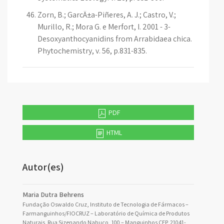
Zorn, B.; GarcÄ±a-Piñeres, A. J.; Castro, V.;
Murillo, R.; Mora G. e Merfort, I. 2001 - 3-
Desoxyanthocyanidins from Arrabidaea chica.
Phytochemistry, v. 56, p.831-835.
PDF
HTML
Autor(es)
Maria Dutra Behrens
Fundação Oswaldo Cruz, Instituto de Tecnologia de Fármacos –
Farmanguinhos/FIOCRUZ – Laboratório de Química de Produtos
Naturais. Rua Sizenando Nabuco, 100 – Manguinhos CEP. 21041-