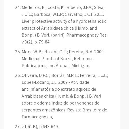
Medeiros, B.; Costa, K.; Ribeiro, J.F.A.; Silva,
J.O.C.; Barbosa, W.L.R; Carvalho, J.C.T. 2011.
Liver protective activity of a hydroethanolic
extract of Arrabidaea chica (Humb. and
Bonpl.) B. Verl. (pariri). Pharmacognosy Res.
v.3(2), p. 79-84.
Mors, W. B.; Rizzini, C. T.; Pereira, N. A. 2000 -
Medicinal Plants of Brazil, Reference
Publications, Inc. Alonac, Michigan.
Oliveira, D.P.C.; Borrás, M.R.L.; Ferreira, L.C.L.;
Lopez-Lozano, J.L. 2009 - Atividade
antiinflamatória do extrato aquoso de
Arrabidaea chica (Humb. & Bonpl.) B. Verl
sobre o edema induzido por venenos de
serpentes amazônicas. Revista Brasileira de
Farmacognosia,
v.19(2B), p.643-649.