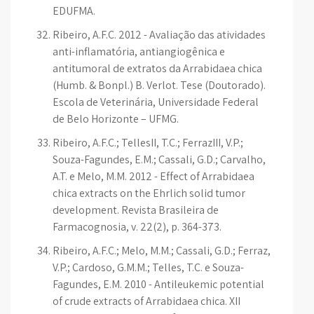
EDUFMA.
Ribeiro, A.F.C. 2012 - Avaliação das atividades
anti-inflamatória, antiangiogênica e
antitumoral de extratos da Arrabidaea chica
(Humb. & Bonpl.) B. Verlot. Tese (Doutorado).
Escola de Veterinária, Universidade Federal
de Belo Horizonte – UFMG.
Ribeiro, A.F.C.; TellesII, T.C.; FerrazIII, V.P.;
Souza-Fagundes, E.M.; Cassali, G.D.; Carvalho,
A.T. e Melo, M.M. 2012 - Effect of Arrabidaea
chica extracts on the Ehrlich solid tumor
development. Revista Brasileira de
Farmacognosia, v. 22(2), p. 364-373.
Ribeiro, A.F.C.; Melo, M.M.; Cassali, G.D.; Ferraz,
V.P.; Cardoso, G.M.M.; Telles, T.C. e Souza-
Fagundes, E.M. 2010 - Antileukemic potential
of crude extracts of Arrabidaea chica. XII