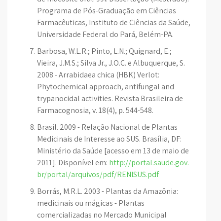
Programa de Pós-Graduação em Ciências
Farmacêuticas, Instituto de Ciências da Saúde,
Universidade Federal do Pará, Belém-PA.
Barbosa, W.L.R.; Pinto, L.N.; Quignard, E.;
Vieira, J.M.S.; Silva Jr., J.O.C. e Albuquerque, S.
2008 - Arrabidaea chica (HBK) Verlot:
Phytochemical approach, antifungal and
trypanocidal activities. Revista Brasileira de
Farmacognosia, v. 18(4), p. 544-548.
Brasil. 2009 - Relação Nacional de Plantas
Medicinais de Interesse ao SUS. Brasília, DF:
Ministério da Saúde [acesso em 13 de maio de
2011]. Disponível em:
http://portal.saude.gov.
br/portal/arquivos/pdf/RENISUS.pdf
Borrás, M.R.L. 2003 - Plantas da Amazônia:
medicinais ou mágicas - Plantas
comercializadas no Mercado Municipal