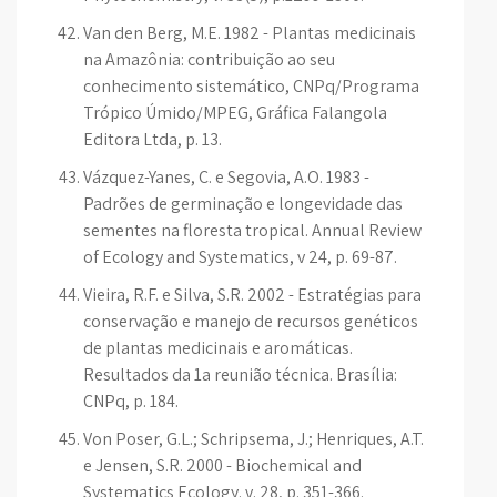
Van den Berg, M.E. 1982 - Plantas medicinais
na Amazônia: contribuição ao seu
conhecimento sistemático, CNPq/Programa
Trópico Úmido/MPEG, Gráfica Falangola
Editora Ltda, p. 13.
Vázquez-Yanes, C. e Segovia, A.O. 1983 -
Padrões de germinação e longevidade das
sementes na floresta tropical. Annual Review
of Ecology and Systematics, v 24, p. 69-87.
Vieira, R.F. e Silva, S.R. 2002 - Estratégias para
conservação e manejo de recursos genéticos
de plantas medicinais e aromáticas.
Resultados da 1a reunião técnica. Brasília:
CNPq, p. 184.
Von Poser, G.L.; Schripsema, J.; Henriques, A.T.
e Jensen, S.R. 2000 - Biochemical and
Systematics Ecology. v. 28, p. 351-366.