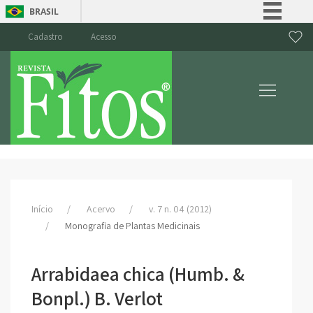
BRASIL
Simplifique!
Cadastro
Acesso
Comunica BR
Participe
Acesso à informação
Legislação
Canais
Início
Acervo
v. 7 n. 04 (2012)
Monografia de Plantas Medicinais
Arrabidaea chica (Humb. &
Bonpl.) B. Verlot