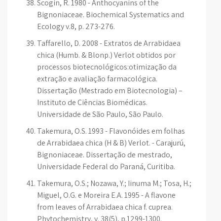
Scogin, R. 1980 - Anthocyanins of the
Bignoniaceae. Biochemical Systematics and
Ecology v.8, p. 273-276.
Taffarello, D. 2008 - Extratos de Arrabidaea
chica (Humb. & Blonp.) Verlot obtidos por
processos biotecnológicos:otimização da
extração e avaliação farmacológica.
Dissertação (Mestrado em Biotecnologia) –
Instituto de Ciências Biomédicas.
Universidade de São Paulo, São Paulo.
Takemura, O.S. 1993 - Flavonóides em folhas
de Arrabidaea chica (H & B) Verlot. - Carajurú,
Bignoniaceae. Dissertação de mestrado,
Universidade Federal do Paraná, Curitiba.
Takemura, O.S.; Nozawa, Y.; Iinuma M.; Tosa, H.;
Miguel, O.G. e Moreira E.A. 1995 - A flavone
from leaves of Arrabidaea chica f. cuprea.
Phytochemistry, v. 38(5), p.1299-1300.