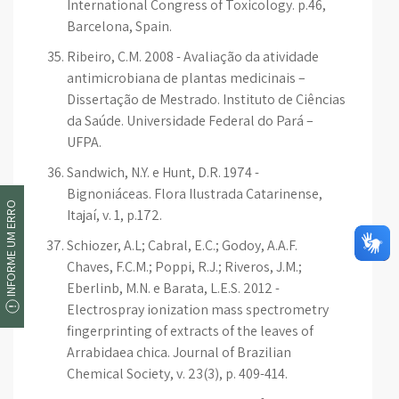
International Congress of Toxicology. p.46,
Barcelona, Spain.
Ribeiro, C.M. 2008 - Avaliação da atividade
antimicrobiana de plantas medicinais –
Dissertação de Mestrado. Instituto de Ciências
da Saúde. Universidade Federal do Pará –
UFPA.
Sandwich, N.Y. e Hunt, D.R. 1974 -
Bignoniáceas. Flora Ilustrada Catarinense,
INFORME UM ERRO
Itajaí, v. 1, p.172.
Schiozer, A.L; Cabral, E.C.; Godoy, A.A.F.
Chaves, F.C.M.; Poppi, R.J.; Riveros, J.M.;
Eberlinb, M.N. e Barata, L.E.S. 2012 -
Electrospray ionization mass spectrometry
fingerprinting of extracts of the leaves of
Arrabidaea chica. Journal of Brazilian
Chemical Society, v. 23(3), p. 409-414.