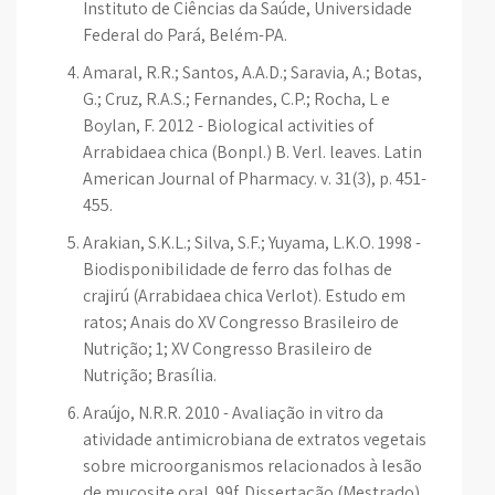
Instituto de Ciências da Saúde, Universidade
Federal do Pará, Belém-PA.
Amaral, R.R.; Santos, A.A.D.; Saravia, A.; Botas,
G.; Cruz, R.A.S.; Fernandes, C.P.; Rocha, L e
Boylan, F. 2012 - Biological activities of
Arrabidaea chica (Bonpl.) B. Verl. leaves. Latin
American Journal of Pharmacy. v. 31(3), p. 451-
455.
Arakian, S.K.L.; Silva, S.F.; Yuyama, L.K.O. 1998 -
Biodisponibilidade de ferro das folhas de
crajirú (Arrabidaea chica Verlot). Estudo em
ratos; Anais do XV Congresso Brasileiro de
Nutrição; 1; XV Congresso Brasileiro de
Nutrição; Brasília.
Araújo, N.R.R. 2010 - Avaliação in vitro da
atividade antimicrobiana de extratos vegetais
sobre microorganismos relacionados à lesão
de mucosite oral. 99f. Dissertação (Mestrado).