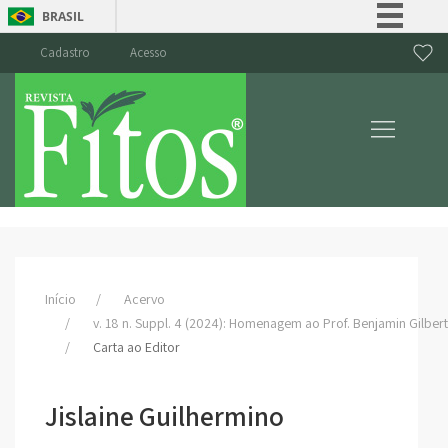
BRASIL
Simplifique!
Cadastro
Acesso
Comunica BR
Participe
Acesso à informação
Legislação
Canais
Início
Acervo
v. 18 n. Suppl. 4 (2024): Homenagem ao Prof. Benjamin Gilbert
Carta ao Editor
Jislaine Guilhermino