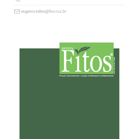
eugenio.telles@fiocruz.br