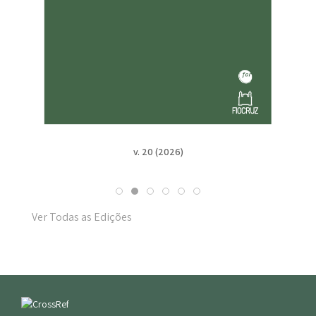
2026)
v. 19 n. Suppl. 1 (2025)
Ver Todas as Edições