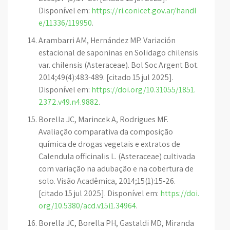
Disponível em:
https://ri.conicet.gov.ar/handl
e/11336/119950
.
Arambarri AM, Hernández MP. Variación
estacional de saponinas en Solidago chilensis
var. chilensis (Asteraceae). Bol Soc Argent Bot.
2014;49(4):483-489. [citado 15 jul 2025].
Disponível em:
https://doi.org/10.31055/1851.
2372.v49.n4.9882
.
Borella JC, Marincek A, Rodrigues MF.
Avaliação comparativa da composição
química de drogas vegetais e extratos de
Calendula officinalis L. (Asteraceae) cultivada
com variação na adubação e na cobertura de
solo. Visão Acadêmica, 2014;15(1):15-26.
[citado 15 jul 2025]. Disponível em:
https://doi.
org/10.5380/acd.v15i1.34964
.
Borella JC, Borella PH, Gastaldi MD, Miranda