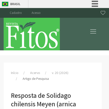
BRASIL
Simplifique!
Cadastro
Acesso
Comunica BR
Participe
Acesso à informação
Legislação
Canais
Início
Acervo
v. 20 (2026)
Artigo de Pesquisa
Resposta de Solidago
chilensis Meyen (arnica