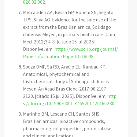
020.02.002
.
Mercandeli AA, Bessa GP, Ronchi SN, Segato
TPS, Silva AG. Evidence for the safe use of the
extract from the Brazilian arnica, Solidago
chilensis Meyen, in primary health care. Chin
Med. 2012;3:4-8. [citado 15 jul 2025].
Disponível em:
https://www.scirp.org/journal/
PaperInformation?PaperID=18048
.
Souza DMF, Sá RD, Araújo EL, Randau KP.
Anatomical, phytochemical and
histochemical study of Solidago chilensis
Meyen. An Acad Bras Cienc. 2017;90:2107-
2120. [citado 15 jul 2025]. Disponível em:
http
s://doi.org/10.1590/0001-3765201720160280
.
Marinho BM, Lescano CH, Santos SHS.
Brazilian arnicas: bioactive compounds,
pharmacological properties, potential use
and clinical applications.