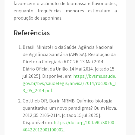
favorecem o acúmulo de biomassa e flavonoides,
enquanto frequências menores estimulam a
produção de saponinas.
Referências
Brasil. Ministério da Saúde. Agência Nacional
de Vigilância Sanitária (ANVISA). Resolução da
Diretoria Colegiada RDC 26. 13 Mai 2014.
Diário Oficial da União. 14 Mai 2014. [citado 15
jul 2025]. Disponível em:
https://bvsms.saude.
gov.br/bvs/saudelegis/anvisa/2014/rdc0026_1
3_05_2014.pdf
.
Gottlieb OR, Borin MRMB. Químico-biologia
quantitativa: um novo paradigma? Quim Nova.
2012;35:2105-2114. [citado 15 jul 2025].
Disponível em:
https://doi.org/10.1590/S0100-
40422012001100002
.