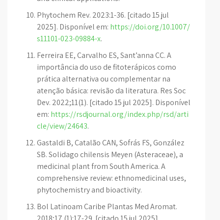
Phytochem Rev. 2023:1-36. [citado 15 jul
2025]. Disponível em:
https://doi.org/10.1007/
s11101-023-09884-x
.
Ferreira EE, Carvalho ES, Sant’anna CC. A
importância do uso de fitoterápicos como
prática alternativa ou complementar na
atenção básica: revisão da literatura. Res Soc
Dev. 2022;11(1). [citado 15 jul 2025]. Disponível
em:
https://rsdjournal.org/index.php/rsd/arti
cle/view/24643
.
Gastaldi B, Catalão CAN, Sofrás FS, González
SB. Solidago chilensis Meyen (Asteraceae), a
medicinal plant from South America. A
comprehensive review: ethnomedicinal uses,
phytochemistry and bioactivity.
Bol Latinoam Caribe Plantas Med Aromat.
2018;17 (1):17-29. [citado 15 jul 2025].