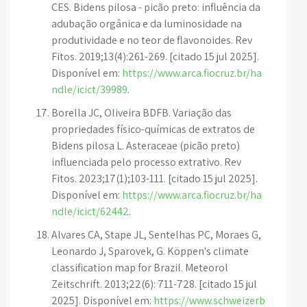
CES. Bidens pilosa - picão preto: influência da
adubação orgânica e da luminosidade na
produtividade e no teor de flavonoides. Rev
Fitos. 2019;13(4):261-269. [citado 15 jul 2025].
Disponível em:
https://www.arca.fiocruz.br/ha
ndle/icict/39989
.
Borella JC, Oliveira BDFB. Variação das
propriedades físico-químicas de extratos de
Bidens pilosa L. Asteraceae (picão preto)
influenciada pelo processo extrativo. Rev
Fitos. 2023;17(1);103-111. [citado 15 jul 2025].
Disponível em:
https://www.arca.fiocruz.br/ha
ndle/icict/62442
.
Alvares CA, Stape JL, Sentelhas PC, Moraes G,
Leonardo J, Sparovek, G. Köppen's climate
classification map for Brazil. Meteorol
Zeitschrift. 2013;22(6): 711-728. [citado 15 jul
2025]. Disponível em:
https://www.schweizerb