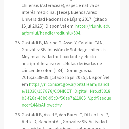
chilensis (Asteraceae), especie nativa de
interés medicinal [Tese]. Buenos Aires:
Universidad Nacional de Lújan; 2017. [citado
15 jul 2025]. Disponível em:
https://ri.unlu.edu.
ar/xmlui/handle/rediunlu/504
.
Gastaldi B, Marino G, Assef Y, Catalán CAN,
González SB. Infusión de Solidago chilensis
Meyen: actividad antioxidante y efecto
antriproliferativo en células derivadas de
cáncer de colon (T84). Dominguezia.
2016;32:38-39. [citado 15 jul 2025]. Disponível
em
https://ri.conicet.gov.ar/bitstream/handl
e/11336/157878/CONICET_Digital_Nro.cf8818
b3-f26a-46b6-95c3-f50ae7a11805_V.pdf?seque
nce=14&isAllowed=y
.
Gastaldi B, Assef Y, Van Baren C, Di Leo Lira P,
Retta D, Bandoni AL, González SB. Actividad
antioxidante en infusiones, tinturas y aceites