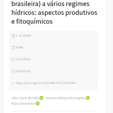
brasileira) a vários regimes
hídricos: aspectos produtivos
e fitoquímicos
v. 20 (2026)
e1984
17/07/2025
15/04/2026
https://doi.org/10.32712/2446-4775.2026.1894
Júlio Cézar Borella
Vinícius Mishima Rodrigues
Raíssa Bonavina