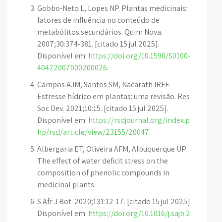
Gobbo-Neto L, Lopes NP. Plantas medicinais:
fatores de influência no conteúdo de
metabólitos secundários. Quim Nova.
2007;30:374-381. [citado 15 jul 2025].
Disponível em:
https://doi.org/10.1590/S0100-
40422007000200026
.
Campos AJM, Santos SM, Nacarath IRFF.
Estresse hídrico em plantas: uma revisão. Res
Soc Dev. 2021;10:15. [citado 15 jul 2025].
Disponível em:
https://rsdjournal.org/index.p
hp/rsd/article/view/23155/20047
.
Albergaria ET, Oliveira AFM, Albuquerque UP.
The effect of water deficit stress on the
composition of phenolic compounds in
medicinal plants.
S Afr J Bot. 2020;131:12-17. [citado 15 jul 2025].
Disponível em:
https://doi.org/10.1016/j.sajb.2