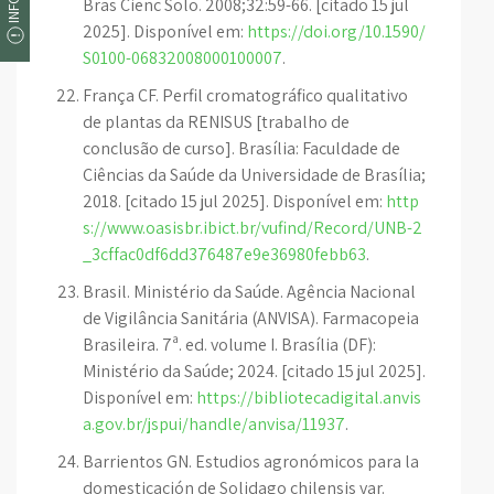
Bras Cienc Solo. 2008;32:59-66. [citado 15 jul
2025]. Disponível em:
https://doi.org/10.1590/
S0100-06832008000100007
.
França CF. Perfil cromatográfico qualitativo
de plantas da RENISUS [trabalho de
conclusão de curso]. Brasília: Faculdade de
Ciências da Saúde da Universidade de Brasília;
2018. [citado 15 jul 2025]. Disponível em:
http
s://www.oasisbr.ibict.br/vufind/Record/UNB-2
_3cffac0df6dd376487e9e36980febb63
.
Brasil. Ministério da Saúde. Agência Nacional
de Vigilância Sanitária (ANVISA). Farmacopeia
Brasileira. 7ª. ed. volume I. Brasília (DF):
Ministério da Saúde; 2024. [citado 15 jul 2025].
Disponível em:
https://bibliotecadigital.anvis
a.gov.br/jspui/handle/anvisa/11937
.
Barrientos GN. Estudios agronómicos para la
domesticación de Solidago chilensis var.