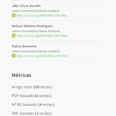
Júlio Cézar Borella
Centro Universitário Barão de Mauá
https://orcid.org/0000-0003-3782-9851
Vinícius Mishima Rodrigues
Centro Universitário Barão de Mauá
https://orcid.org/0009-0002-2990-8664
Raíssa Bonavina
Centro Universitário Barão de Mauá
https://orcid.org/0009-0006-1242-7353
Métricas
Artigo visto
208
vez(es)
PDF baixado
83
vez(es)
HTML baixado
14
vez(es)
XML baixado
13
vez(es)