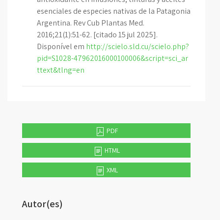
esenciales de especies nativas de la Patagonia
Argentina. Rev Cub Plantas Med.
2016;21(1):51-62. [citado 15 jul 2025].
Disponível em
http://scielo.sld.cu/scielo.php?
pid=S1028-47962016000100006&script=sci_ar
ttext&tlng=en
PDF
HTML
XML
Autor(es)