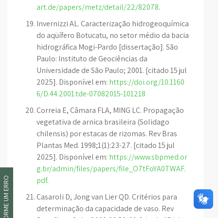
art.de/papers/metz/detail/22/82078
.
Invernizzi AL. Caracterização hidrogeoquímica
do aqüífero Botucatu, no setor médio da bacia
hidrográfica Mogi-Pardo [dissertação]. São
Paulo: Instituto de Geociências da
Universidade de São Paulo; 2001. [citado 15 jul
2025]. Disponível em:
https://doi.org/10.1160
6/D.44.2001.tde-07082015-101218
Correia E, Câmara FLA, MING LC. Propagação
vegetativa de arnica brasileira (Solidago
chilensis) por estacas de rizomas. Rev Bras
Plantas Med. 1998;1(1):23-27. [citado 15 jul
2025]. Disponível em:
https://www.sbpmed.or
g.br/admin/files/papers/file_O7tFoYA0TWAF.
INFORME UM ERRO
pdf
.
Casaroli D, Jong van Lier QD. Critérios para
determinação da capacidade de vaso. Rev