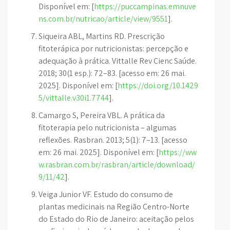
Disponível em: [
https://puccampinas.emnuve
ns.com.br/nutricao/article/view/9551
].
Siqueira ABL, Martins RD. Prescrição
fitoterápica por nutricionistas: percepção e
adequação à prática. Vittalle Rev Cienc Saúde.
2018; 30(1 esp.): 72–83. [acesso em: 26 mai.
2025]. Disponível em: [
https://doi.org/10.1429
5/vittalle.v30i1.7744
].
Camargo S, Pereira VBL. A prática da
fitoterapia pelo nutricionista – algumas
reflexões. Rasbran. 2013; 5(1): 7–13. [acesso
em: 26 mai. 2025]. Disponível em: [
https://ww
w.rasbran.com.br/rasbran/article/download/
9/11/42
].
Veiga Junior VF. Estudo do consumo de
plantas medicinais na Região Centro-Norte
do Estado do Rio de Janeiro: aceitação pelos