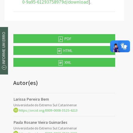
0-9a95-61293758979d/download
].
INFORME UM ERRO
PDF
HTML
XML
Autor(es)
Larissa Pereira Bem
Universidade do Extremo Sul Catarinense
https://orcid.org/0009-0008-3525-6213
Paula Rosane Vieira Guimarães
Universidade do Extremo Sul Catarinense