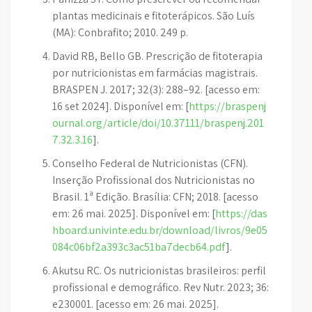
plantas medicinais e fitoterápicos. São Luís
(MA): Conbrafito; 2010. 249 p.
David RB, Bello GB. Prescrição de fitoterapia
por nutricionistas em farmácias magistrais.
BRASPEN J. 2017; 32(3): 288–92. [acesso em:
16 set 2024]. Disponível em: [
https://braspenj
ournal.org/article/doi/10.37111/braspenj.201
7.32.3.16
].
Conselho Federal de Nutricionistas (CFN).
Inserção Profissional dos Nutricionistas no
Brasil. 1ª Edição. Brasília: CFN; 2018. [acesso
em: 26 mai. 2025]. Disponível em: [
https://das
hboard.univinte.edu.br/download/livros/9e05
084c06bf2a393c3ac51ba7decb64.pdf
].
Akutsu RC. Os nutricionistas brasileiros: perfil
profissional e demográfico. Rev Nutr. 2023; 36:
e230001. [acesso em: 26 mai. 2025].