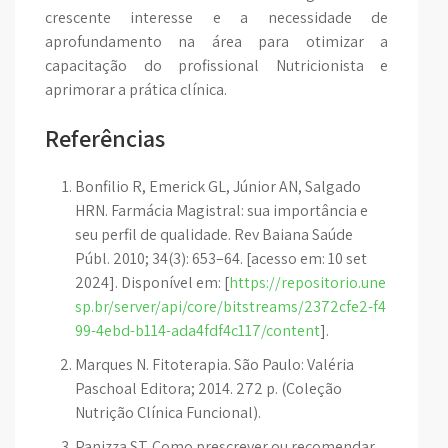
crescente interesse e a necessidade de
aprofundamento na área para otimizar a
capacitação do profissional Nutricionista e
aprimorar a prática clínica.
Referências
Bonfilio R, Emerick GL, Júnior AN, Salgado
HRN. Farmácia Magistral: sua importância e
seu perfil de qualidade. Rev Baiana Saúde
Públ. 2010; 34(3): 653–64. [acesso em: 10 set
2024]. Disponível em: [
https://repositorio.une
sp.br/server/api/core/bitstreams/2372cfe2-f4
99-4ebd-b114-ada4fdf4c117/content
].
Marques N. Fitoterapia. São Paulo: Valéria
Paschoal Editora; 2014. 272 p. (Coleção
Nutrição Clínica Funcional).
Panizza ST. Como prescrever ou recomendar