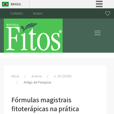
BRASIL
Simplifique!
Cadastro
Acesso
Comunica BR
Participe
Acesso à informação
Legislação
Canais
Início
Acervo
v. 20 (2026)
Artigo de Pesquisa
Fórmulas magistrais
fitoterápicas na prática