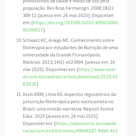
profissionais de saúde e modo de uso pela
população. Rev Bras Farmacogn. 2008; 18(2):
308-13. [acesso em: 26 mai 2025]. Disponível
em: [
https://doi.org/10.1590/S0102-695X20080
00200027
].
Schwarz KC, Araujo MC. Conhecimento sobre
fitoterapia por estudantes de Nutrição de uma
universidade da Grande Florianópolis.
Rasbran. 2023; 14(1): e023004. [acesso em: 26
mai 2025]. Disponível em: [
https://www.rasbr
an.com.br/rasbran/article/download/2529/42
8/8130
].
Assis ARM, Lima AG. Aspectos regulatórios da
prescrição fitoterápica pelo nutricionista no
Brasil: uma revisão narrativa. Reposit Anima
Educ. 2020 [acesso em: 26 mai 2025].
Disponível em: [
https://repositorio.animaedu
cacao.com.br/bitstreams/498d9287-9db6-4b3