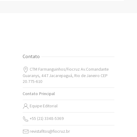
Contato
CTM Farmanguinhos/Fiocruz Av.Comandante
Guaranys, 447 Jacarepaguá, Rio de Janeiro CEP
20.775-610
Contato Principal
Equipe Editorial
+55 (21) 3348-5369
revistafitos@fiocruz.br