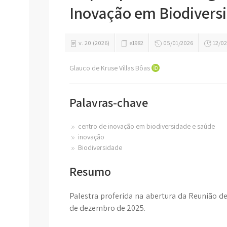
Inovação em Biodivers
v. 20 (2026)
e1982
05/01/2026
12/02
Glauco de Kruse Villas Bôas
Palavras-chave
centro de inovação em biodiversidade e saúde
inovação
Biodiversidade
Resumo
Palestra proferida na abertura da Reunião d
de dezembro de 2025.