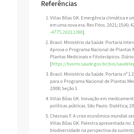
Referências
Villas Bôas GK. Emergência climática e u
em uma nova era. Rev Fitos. 2021; 15(4): 4
-4775.2021.1390
].
Brasil. Ministério da Saúde. Portaria Inte
Aprova o Programa Nacional de Plantas Me
Plantas Medicinais e Fitoterápicos. Diário
[
https://bvsms.saude.gov.br/bvs/saudel
Brasil. Ministério da Saúde. Portaria nº 1.
para o Programa Nacional de Plantas Medic
2008; Seção 1.
Villas Bôas GK. Inovação em medicament
políticas públicas. São Paulo: Dialética; 
Chesnais F. A crise econômica mundial se
Villas Bôas GK. Palestra apresentada no: 
biodiversidade na perspectiva da sustentab