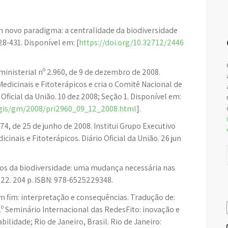
m novo paradigma: a centralidade da biodiversidade
28-431. Disponível em: [
https://doi.org/10.32712/2446
rministerial nº 2.960, de 9 de dezembro de 2008.
dicinais e Fitoterápicos e cria o Comitê Nacional de
 Oficial da União. 10 dez 2008; Seção 1. Disponível em:
egis/gm/2008/pri2960_09_12_2008.html
].
274, de 25 de junho de 2008. Institui Grupo Executivo
inais e Fitoterápicos. Diário Oficial da União. 26 jun
os da biodiversidade: uma mudança necessária nas
2022. 204 p. ISBN: 978-6525229348.
m fim: interpretação e consequências. Tradução de:
1º Seminário Internacional das RedesFito: inovação e
ilidade; Rio de Janeiro, Brasil. Rio de Janeiro: