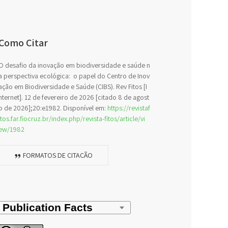
Como Citar
O desafio da inovação em biodiversidade e saúde n
a perspectiva ecológica: o papel do Centro de Inov
ação em Biodiversidade e Saúde (CIBS). Rev Fitos [I
nternet]. 12 de fevereiro de 2026 [citado 8 de agost
o de 2026];20:e1982. Disponível em:
https://revistaf
itos.far.fiocruz.br/index.php/revista-fitos/article/vi
ew/1982
FORMATOS DE CITAÇÃO