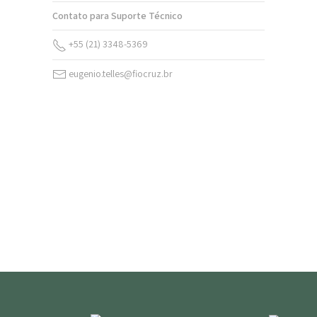
Contato para Suporte Técnico
+55 (21) 3348-5369
eugenio.telles@fiocruz.br
v. 20 n. 2 (2026)