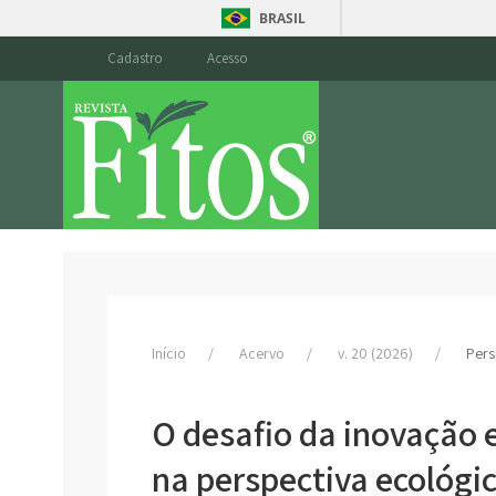
BRASIL
Cadastro
Acesso
Início
Acervo
v. 20 (2026)
Pers
O desafio da inovação 
na perspectiva ecológi