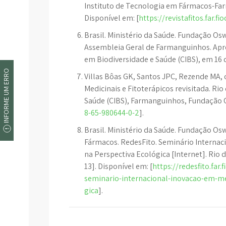
Instituto de Tecnologia em Fármacos-Fa
Disponível em: [
https://revistafitos.far.f
Brasil. Ministério da Saúde. Fundação Os
Assembleia Geral de Farmanguinhos. Apro
em Biodiversidade e Saúde (CIBS), em 16 
INFORME UM ERRO
Villas Bôas GK, Santos JPC, Rezende MA, 
Medicinais e Fitoterápicos revisitada. Ri
Saúde (CIBS), Farmanguinhos, Fundação Os
8-65-980644-0-2
].
Brasil. Ministério da Saúde. Fundação Osw
Fármacos. RedesFito. Seminário Interna
na Perspectiva Ecológica [Internet]. Rio d
13]. Disponível em: [
https://redesfito.far
seminario-internacional-inovacao-em-m
gica
].