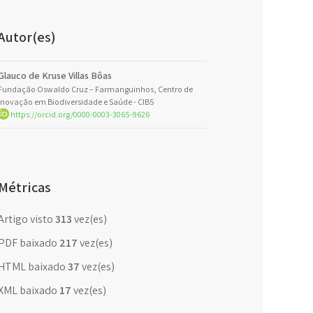
Autor(es)
Glauco de Kruse Villas Bôas
Fundação Oswaldo Cruz – Farmanguinhos, Centro de
Inovação em Biodiversidade e Saúde - CIBS
https://orcid.org/0000-0003-3065-9626
Métricas
Artigo visto
313
vez(es)
PDF baixado
217
vez(es)
HTML baixado
37
vez(es)
XML baixado
17
vez(es)