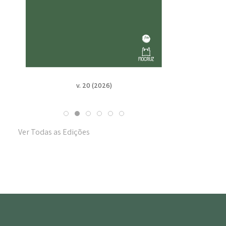
v. 20 (2026)
v. 19
Ver Todas as Edições