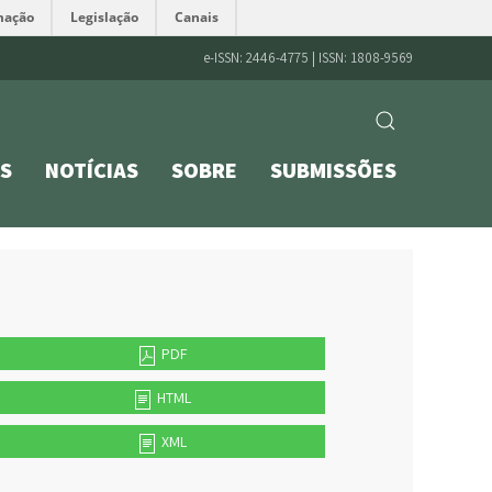
mação
Legislação
Canais
e-ISSN: 2446-4775 | ISSN: 1808-9569
S
NOTÍCIAS
SOBRE
SUBMISSÕES
PDF
HTML
XML