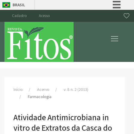
BRASIL
Simplifique!
Cadastro
Acesso
Comunica BR
Participe
Acesso à informação
Legislação
Canais
Início
Acervo
v. 8 n. 2 (2013)
Farmacologia
Atividade Antimicrobiana in
vitro de Extratos da Casca do