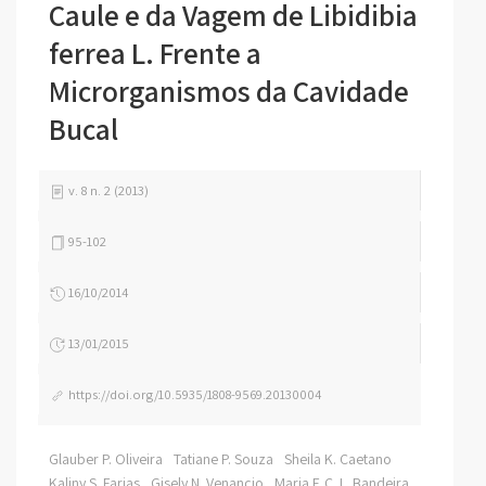
Caule e da Vagem de Libidibia
ferrea L. Frente a
Microrganismos da Cavidade
Bucal
v. 8 n. 2 (2013)
95-102
16/10/2014
13/01/2015
https://doi.org/10.5935/1808-9569.20130004
Glauber P. Oliveira
Tatiane P. Souza
Sheila K. Caetano
Kaliny S. Farias
Gisely N. Venancio
Maria F. C. L. Bandeira