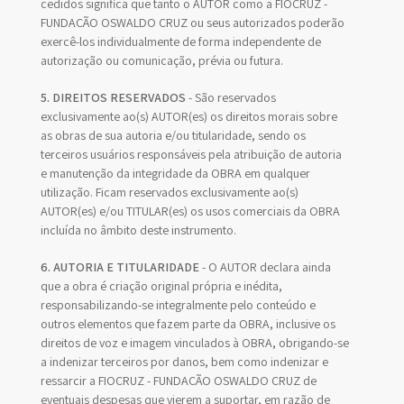
cedidos significa que tanto o AUTOR como a FIOCRUZ -
FUNDAÇÃO OSWALDO CRUZ ou seus autorizados poderão
exercê-los individualmente de forma independente de
autorização ou comunicação, prévia ou futura.
5. DIREITOS RESERVADOS
- São reservados
exclusivamente ao(s) AUTOR(es) os direitos morais sobre
as obras de sua autoria e/ou titularidade, sendo os
terceiros usuários responsáveis pela atribuição de autoria
e manutenção da integridade da OBRA em qualquer
utilização. Ficam reservados exclusivamente ao(s)
AUTOR(es) e/ou TITULAR(es) os usos comerciais da OBRA
incluída no âmbito deste instrumento.
6. AUTORIA E TITULARIDADE
- O AUTOR declara ainda
que a obra é criação original própria e inédita,
responsabilizando-se integralmente pelo conteúdo e
outros elementos que fazem parte da OBRA, inclusive os
direitos de voz e imagem vinculados à OBRA, obrigando-se
a indenizar terceiros por danos, bem como indenizar e
ressarcir a FIOCRUZ - FUNDAÇÃO OSWALDO CRUZ de
eventuais despesas que vierem a suportar, em razão de