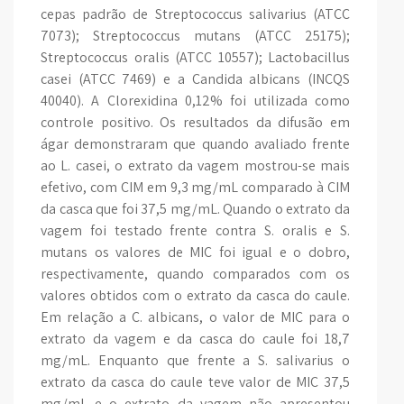
cepas padrão de Streptococcus salivarius (ATCC
7073); Streptococcus mutans (ATCC 25175);
Streptococcus oralis (ATCC 10557); Lactobacillus
casei (ATCC 7469) e a Candida albicans (INCQS
40040). A Clorexidina 0,12% foi utilizada como
controle positivo. Os resultados da difusão em
ágar demonstraram que quando avaliado frente
ao L. casei, o extrato da vagem mostrou-se mais
efetivo, com CIM em 9,3 mg/mL comparado à CIM
da casca que foi 37,5 mg/mL. Quando o extrato da
vagem foi testado frente contra S. oralis e S.
mutans os valores de MIC foi igual e o dobro,
respectivamente, quando comparados com os
valores obtidos com o extrato da casca do caule.
Em relação a C. albicans, o valor de MIC para o
extrato da vagem e da casca do caule foi 18,7
mg/mL. Enquanto que frente a S. salivarius o
extrato da casca do caule teve valor de MIC 37,5
mg/mL e o extrato da vagem não apresentou