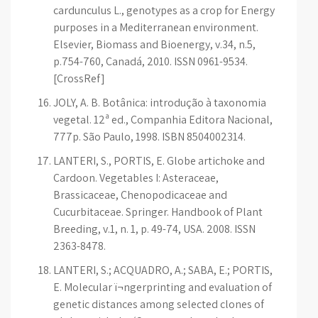
cardunculus L., genotypes as a crop for Energy
purposes in a Mediterranean environment.
Elsevier, Biomass and Bioenergy, v.34, n.5,
p.754-760, Canadá, 2010. ISSN 0961-9534.
[CrossRef]
JOLY, A. B. Botânica: introdução à taxonomia
vegetal. 12ª ed., Companhia Editora Nacional,
777p. São Paulo, 1998. ISBN 8504002314.
LANTERI, S., PORTIS, E. Globe artichoke and
Cardoon. Vegetables I: Asteraceae,
Brassicaceae, Chenopodicaceae and
Cucurbitaceae. Springer. Handbook of Plant
Breeding, v.1, n. 1, p. 49-74, USA. 2008. ISSN
2363-8478.
LANTERI, S.; ACQUADRO, A.; SABA, E.; PORTIS,
E. Molecular ï¬ngerprinting and evaluation of
genetic distances among selected clones of