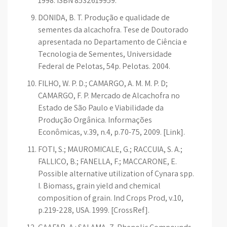
1998. ISBN 8532619959.
DONIDA, B. T. Produção e qualidade de
sementes da alcachofra. Tese de Doutorado
apresentada no Departamento de Ciência e
Tecnologia de Sementes, Universidade
Federal de Pelotas, 54p. Pelotas. 2004.
FILHO, W. P. D.; CAMARGO, A. M. M. P. D;
CAMARGO, F. P. Mercado de Alcachofra no
Estado de São Paulo e Viabilidade da
Produção Orgânica. Informações
Econômicas, v.39, n.4, p.70-75, 2009. [Link].
FOTI, S.; MAUROMICALE, G.; RACCUIA, S. A.;
FALLICO, B.; FANELLA, F.; MACCARONE, E.
Possible alternative utilization of Cynara spp.
I. Biomass, grain yield and chemical
composition of grain. Ind Crops Prod, v.10,
p.219-228, USA. 1999. [CrossRef].