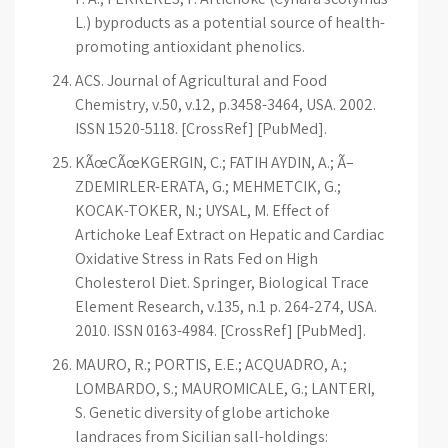
L.) byproducts as a potential source of health-
promoting antioxidant phenolics.
ACS. Journal of Agricultural and Food
Chemistry, v.50, v.12, p.3458-3464, USA. 2002.
ISSN 1520-5118. [CrossRef] [PubMed].
KÃœÇÃœKGERGIN, C.; FATIH AYDIN, A.; Ã–
ZDEMIRLER-ERATA, G.; MEHMETÇIK, G.;
KOÇAK-TOKER, N.; UYSAL, M. Effect of
Artichoke Leaf Extract on Hepatic and Cardiac
Oxidative Stress in Rats Fed on High
Cholesterol Diet. Springer, Biological Trace
Element Research, v.135, n.1 p. 264-274, USA.
2010. ISSN 0163-4984. [CrossRef] [PubMed].
MAURO, R.; PORTIS, E.E.; ACQUADRO, A.;
LOMBARDO, S.; MAUROMICALE, G.; LANTERI,
S. Genetic diversity of globe artichoke
landraces from Sicilian sall-holdings: