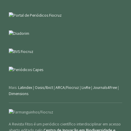
Mais:
Latindex
|
Oasis/Ibict
|
ARCA/Fiocruz
|
LivRe
|
Journals4Free
|
Dimensions
A Revista Fitos é um periódico científico interdisciplinar em acesso
aberto editado pelo
Centro de Inovação em Biodiversidade e