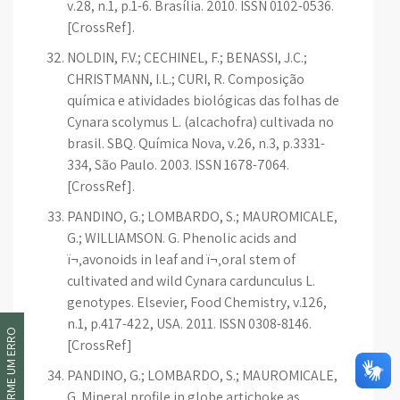
v.28, n.1, p.1-6. Brasília. 2010. ISSN 0102-0536.
[CrossRef].
NOLDIN, F.V.; CECHINEL, F.; BENASSI, J.C.;
CHRISTMANN, I.L.; CURI, R. Composição
química e atividades biológicas das folhas de
Cynara scolymus L. (alcachofra) cultivada no
brasil. SBQ. Química Nova, v.26, n.3, p.3331-
334, São Paulo. 2003. ISSN 1678-7064.
[CrossRef].
PANDINO, G.; LOMBARDO, S.; MAUROMICALE,
G.; WILLIAMSON. G. Phenolic acids and
ï¬‚avonoids in leaf and ï¬‚oral stem of
cultivated and wild Cynara cardunculus L.
genotypes. Elsevier, Food Chemistry, v.126,
n.1, p.417-422, USA. 2011. ISSN 0308-8146.
INFORME UM ERRO
[CrossRef]
PANDINO, G.; LOMBARDO, S.; MAUROMICALE,
G. Mineral profile in globe artichoke as