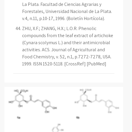
La Plata. Facultad de Ciencias Agrarias y
Forestales, Universidad Nacional de La Plata.
v.4, n.11, p.10-17, 1996. (Boletín Hortícola).
ZHU, X.F.; ZHANG, H.X.; L.O.R. Phenolic
compounds from the leaf extract of artichoke
(Cynara scolymus L.) and their antimicrobial
activities. ACS. Journal of Agricultural and
Food Chemistry, v. 52, n.1, p.7272-7278, USA.
1999. ISSN 1520-5118. [CrossRef] [PubMed]