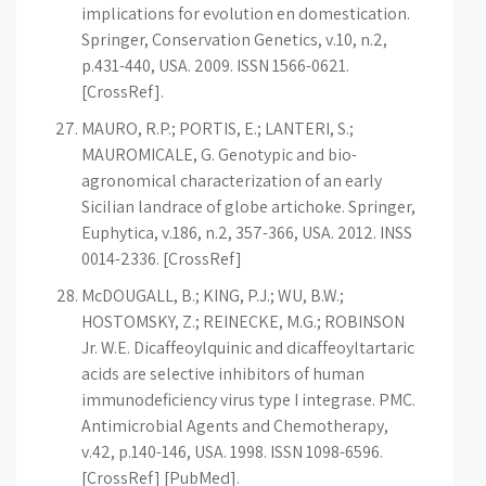
implications for evolution en domestication.
Springer, Conservation Genetics, v.10, n.2,
p.431-440, USA. 2009. ISSN 1566-0621.
[CrossRef].
MAURO, R.P.; PORTIS, E.; LANTERI, S.;
MAUROMICALE, G. Genotypic and bio-
agronomical characterization of an early
Sicilian landrace of globe artichoke. Springer,
Euphytica, v.186, n.2, 357-366, USA. 2012. INSS
0014-2336. [CrossRef]
McDOUGALL, B.; KING, P.J.; WU, B.W.;
HOSTOMSKY, Z.; REINECKE, M.G.; ROBINSON
Jr. W.E. Dicaffeoylquinic and dicaffeoyltartaric
acids are selective inhibitors of human
immunodeficiency virus type I integrase. PMC.
Antimicrobial Agents and Chemotherapy,
v.42, p.140-146, USA. 1998. ISSN 1098-6596.
[CrossRef] [PubMed].