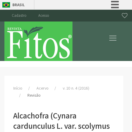
BRASIL
Simplifique!
Cadastro
Acesso
Comunica BR
Participe
Acesso à informação
Legislação
Canais
Início
Acervo
v. 10 n. 4 (2016)
Revisão
Alcachofra (Cynara
cardunculus L. var. scolymus