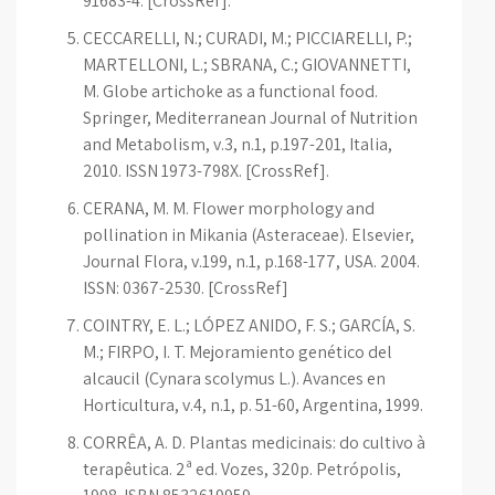
91683-4. [CrossRef].
CECCARELLI, N.; CURADI, M.; PICCIARELLI, P.;
MARTELLONI, L.; SBRANA, C.; GIOVANNETTI,
M. Globe artichoke as a functional food.
Springer, Mediterranean Journal of Nutrition
and Metabolism, v.3, n.1, p.197-201, Italia,
2010. ISSN 1973-798X. [CrossRef].
CERANA, M. M. Flower morphology and
pollination in Mikania (Asteraceae). Elsevier,
Journal Flora, v.199, n.1, p.168-177, USA. 2004.
ISSN: 0367-2530. [CrossRef]
COINTRY, E. L.; LÓPEZ ANIDO, F. S.; GARCÍA, S.
M.; FIRPO, I. T. Mejoramiento genético del
alcaucil (Cynara scolymus L.). Avances en
Horticultura, v.4, n.1, p. 51-60, Argentina, 1999.
CORRÊA, A. D. Plantas medicinais: do cultivo à
terapêutica. 2ª ed. Vozes, 320p. Petrópolis,