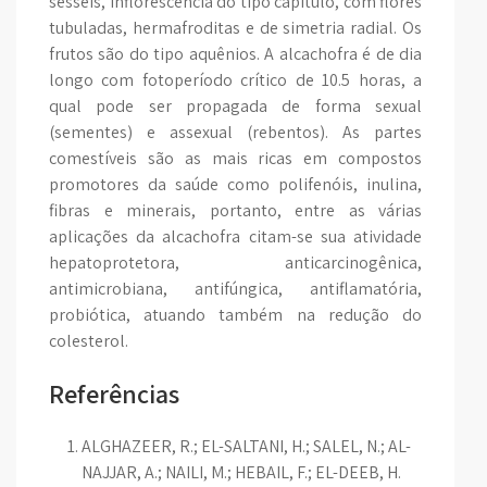
sésseis, inflorescência do tipo capítulo, com flores
tubuladas, hermafroditas e de simetria radial. Os
frutos são do tipo aquênios. A alcachofra é de dia
longo com fotoperíodo crítico de 10.5 horas, a
qual pode ser propagada de forma sexual
(sementes) e assexual (rebentos). As partes
comestíveis são as mais ricas em compostos
promotores da saúde como polifenóis, inulina,
fibras e minerais, portanto, entre as várias
aplicações da alcachofra citam-se sua atividade
hepatoprotetora, anticarcinogênica,
antimicrobiana, antifúngica, antiflamatória,
probiótica, atuando também na redução do
colesterol.
Referências
ALGHAZEER, R.; EL-SALTANI, H.; SALEL, N.; AL-
NAJJAR, A.; NAILI, M.; HEBAIL, F.; EL-DEEB, H.