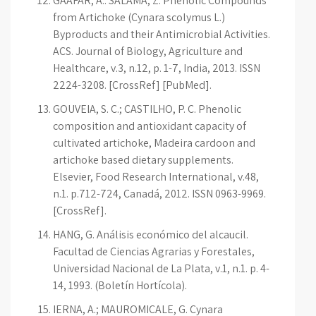
GAAFAR, A.: SALAMA, Z. Phenolic Compounds
from Artichoke (Cynara scolymus L.)
Byproducts and their Antimicrobial Activities.
ACS. Journal of Biology, Agriculture and
Healthcare, v.3, n.12, p. 1-7, India, 2013. ISSN
2224-3208. [CrossRef] [PubMed].
GOUVEIA, S. C.; CASTILHO, P. C. Phenolic
composition and antioxidant capacity of
cultivated artichoke, Madeira cardoon and
artichoke based dietary supplements.
Elsevier, Food Research International, v.48,
n.1. p.712-724, Canadá, 2012. ISSN 0963-9969.
[CrossRef].
HANG, G. Análisis económico del alcaucil.
Facultad de Ciencias Agrarias y Forestales,
Universidad Nacional de La Plata, v.1, n.1. p. 4-
14, 1993. (Boletín Hortícola).
IERNA, A.; MAUROMICALE, G. Cynara