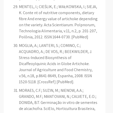
MENTEL, I.; CIEŚLIK, E.; WAŁKOWSKA, I.; SIEJA,
K. Conte nt of nutritive components, dietary
fibre And energy value of artichoke depending
on the variety. Acta Scientiarum. Polpnorum,
Technologia Alimentaria, v.11, n.2, p. 201-207,
Polônia, 2012. ISSN 1644-0730. [PubMed]
MOGLIA, A.; LANTERI, S.; COMINO, C.;
ACQUADRO, A.; DE VOS, R.; BEEKWILDER, J.
Stress-Induced Biosynthesis of
Dicaffeoylquinic Acids in Globe Artichoke.
Journal of Agriculture and Food Chemistry,
v.56, n.18, p.8641-8649, Espanha, 2008. ISSN
1520-5118. [CrossRef] [PubMed].
MORAES, C.F.; SUZIN, M.; NIENOW, A.A.;
GRANDO, M.F.; MANTOVANI, N.; CALVETE, E.O.;
DONIDA, B.T. Germinação in vitro de sementes
de alcachofra. SciElo, Horticultura Brasileira,