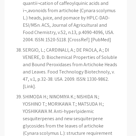
quantiï¬cation of caffeoylquinic acids and
ï¬‚avonoids from artichoke (Cynara scolymus
L.) heads, juice, and pomace by HPLC-DAD-
ESI/MSn. ACS, Journal of Agricultural and
Food Chemistry, v.52, n.13, p.4090-4096, USA.
2004. ISSN: 1520-5118. [CrossRef] [PubMed]
SERGIO, L.; CARDINALI, A.; DE PAOLA, A.; DI
VENERE, D. Biochemical Properties of Soluble
and Bound Peroxidases from Artichoke Heads
and Leaves. Food Technology Biotechnoly, v.
47, v.1, p.32-38. USA. 2009. ISSN: 1330-9862.
[Link].
SHIMODA H.; NINOMIYA K.; NISHIDA N.;
YOSHINO T.; MORIKAWA T.; MATSUDA H.;
YOSHIKAWA M. Anti-hyperlpidemic
sesquiterpenes and new sesquiterpene
glycosides from the leaves of artichoke
(Cynara scolymus L.): structure requirement