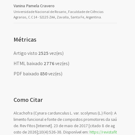
Vanina Pamela Cravero
Universidade Nacional de Rosario, Faculdade de Ciências
Agrarias, C.C 14 - S2125 ZAA, Zavalla, Santa Fe, Argentina.
Métricas
Artigo visto
2525
vez(es)
HTML baixado
2776
vez(es)
PDF baixado
850
vez(es)
Como Citar
Alcachofra (Cynara cardunculus L. var. scolymus (L.) Fiori): A
limento funcional e fonte de compostos promotores da saú
de. Rev Fitos [Internet]. 23 de maio de 2017 [citado 8 de ag
osto de 2026];10(4):526-38. Disponível em:
https://revistafit