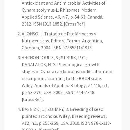
Antioxidant and Antimicrobial Activities of
Cynara scolymus L. Rhizomes. Modern
Applied Science, v.6, n.7, p. 54-63, Canadá.
2012. ISSN 1913-1852. [CrossRef]
ALONSO, J. Tratado de Fitofármacos y
Nutraceuticos. Editora Corpus. Argentina,
Córdona, 2004. ISBN 9788581141916.
ARCHONTOULIS, S.; STRUIK, P. C.;
DANALATOS, N. G. Phenological growth
stages of Cynara cardunculus: codification and
description according to the BBCH scale.
Wiley, Annals of Applied Biology, v.4746, n.1,
p.253-270, USA. 2009. ISSN 1744-7348.
[CrossRef].
BASNIZKI, J.; ZOHARY, D. Breeding of seed
planted artichoke. Wiley, Breeding reviews,
v.12, n.1, p.253-269, USA. 2010. ISBN 978-1-118-