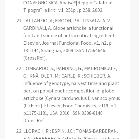
CONVEGNO SICA. Anaisâ€¦Reggio Calabria:
Tipograï¬a Iiriti. v.1. 251p., p.258. 2002.
LATTANZIO, V.; KROON, P.A.; LINSALATA, V.;
CARDINALI, A. Globe artichoke: a functional
food and source of nutraceutical ingredients.
Elsevier, Journal Funcional Food, v.1, n2, p.
131-144, Shanghai, 2009. ISSN 17564646.
[CrossRef].
LOMBARDO, S.; PANDINO, G.; MAUROMICALE,
G.; KNÃ–DLER, M.; CARLE, R.; SCHIEBER, A.
Influence of genotype, harvest time and plant
part on polyphenolic composition of globe
artichoke [Cynara cardunculus L. var. scolymus
(L.) Fiori]. Elsevier, Food Chemistry, v.119, n.1,
p.1175-1181, USA. 2010. ISSN 0308-8146.
[CrossRef].
LLORACH, R.; ESPIN, J.C.; TOMAS-BARBERAN,
F. A.; FERRERES, F. Artichoke (Cynara scolymus