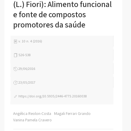
(L.) Fiori): Alimento funcional
e fonte de compostos
promotores da saúde
v. 10 n. 4 (2016)
526-538
29/06/2016
23/05/2017
https://doi.org/10.5935/2446-4775.20160038
Angélica Reolon-Costa
Magali Ferrari Grando
Vanina Pamela Cravero