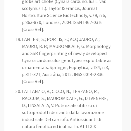
globe artichoke (Cynara cardunculus L. var.
scolymus L.). Taylor & Francis, Journal
Horticulture Science Biotechnoly, v.79, n.6,
p.863-870, Londres, 2004. ISSN 1462-0316.
[CrossRef].
LANTERI, S.; PORTIS, E.; ACQUADRO, A.;
MAURO, R. P.; MAUROMICALE, G. Morphology
and SSR ﬁngerprinting of newly developed
Cynara cardunculus genotypes exploitable as
ornamentals. Springer, Euphytica, v.184, n.3,
p.311-321, Austrália, 2012. INSS 0014-2336.
[CrossRef].
LATTANZIO, V.; CICCO, N.; TERZANO, R.;
RACCUIA, S.; MAUROMICALE, G.; D.I VENERE,
D.; LINSALATA, V. Potenziale utilizzo di
sottoprodotti derivanti dalla lavorazione
industriale Del carciofo: Antiossidanti di
natura fenolica ed inulina. In: ATTI XIX