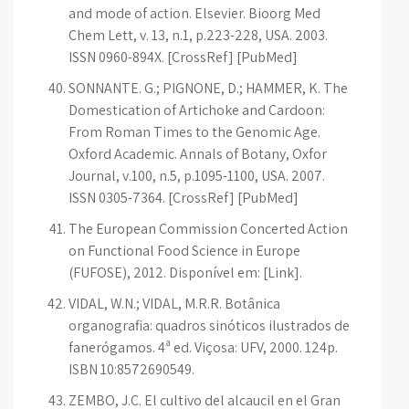
and mode of action. Elsevier. Bioorg Med
Chem Lett, v. 13, n.1, p.223-228, USA. 2003.
ISSN 0960-894X. [CrossRef] [PubMed]
SONNANTE. G.; PIGNONE, D.; HAMMER, K. The
Domestication of Artichoke and Cardoon:
From Roman Times to the Genomic Age.
Oxford Academic. Annals of Botany, Oxfor
Journal, v.100, n.5, p.1095-1100, USA. 2007.
ISSN 0305-7364. [CrossRef] [PubMed]
The European Commission Concerted Action
on Functional Food Science in Europe
(FUFOSE), 2012. Disponível em: [Link].
VIDAL, W.N.; VIDAL, M.R.R. Botânica
organografia: quadros sinóticos ilustrados de
fanerógamos. 4ª ed. Viçosa: UFV, 2000. 124p.
ISBN 10:8572690549.
ZEMBO, J.C. El cultivo del alcaucil en el Gran