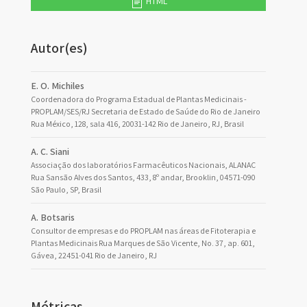
HTML
Autor(es)
E. O. Michiles
Coordenadora do Programa Estadual de Plantas Medicinais -
PROPLAM/SES/RJ Secretaria de Estado de Saúde do Rio de Janeiro
Rua México, 128, sala 416, 20031-142 Rio de Janeiro, RJ, Brasil
A. C. Siani
Associação dos laboratórios Farmacêuticos Nacionais, ALANAC
Rua Sansão Alves dos Santos, 433, 8º andar, Brooklin, 04571-090
São Paulo, SP, Brasil
A. Botsaris
Consultor de empresas e do PROPLAM nas áreas de Fitoterapia e
Plantas Medicinais Rua Marques de São Vicente, No. 37, ap. 601,
Gávea, 22451-041 Rio de Janeiro, RJ
Métricas