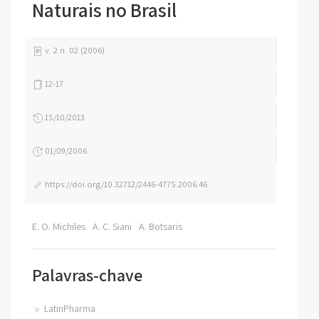
Naturais no Brasil
v. 2 n. 02 (2006)
12-17
15/10/2013
01/09/2006
https://doi.org/10.32712/2446-4775.2006.46
E. O. Michiles
A. C. Siani
A. Botsaris
Palavras-chave
LatinPharma