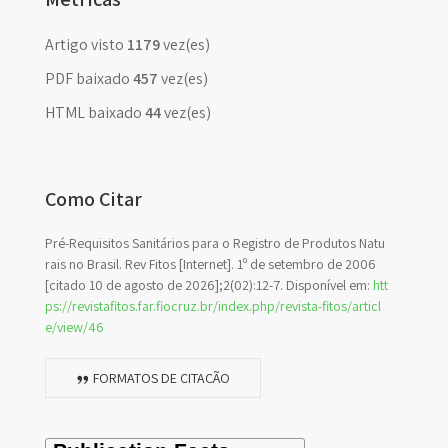
Artigo visto
1179
vez(es)
PDF baixado
457
vez(es)
HTML baixado
44
vez(es)
Como Citar
Pré-Requisitos Sanitários para o Registro de Produtos Natu
rais no Brasil. Rev Fitos [Internet]. 1º de setembro de 2006
[citado 10 de agosto de 2026];2(02):12-7. Disponível em:
htt
ps://revistafitos.far.fiocruz.br/index.php/revista-fitos/articl
e/view/46
FORMATOS DE CITAÇÃO