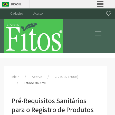
BRASIL
Simplifique!
Cadastro
Acesso
Comunica BR
Participe
Acesso à informação
Legislação
Canais
Início
Acervo
v. 2 n. 02 (2006)
Estado da Arte
Pré-Requisitos Sanitários
para o Registro de Produtos