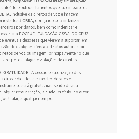
inédita, responsabilizando-se integralmente pelo
conteúdo e outros elementos que fazem parte da
OBRA, inclusive os direitos de voz e imagem
vinculados à OBRA, obrigando-se a indenizar
terceiros por danos, bem como indenizar e
ressarcir a FIOCRUZ - FUNDAÇÃO OSWALDO CRUZ
de eventuais despesas que vierem a suportar, em
razão de qualquer ofensa a direitos autorais ou
direitos de voz ou imagem, principalmente no que
diz respeito a plágio e violações de direitos.
7. GRATUIDADE
- A cessão e autorização dos
direitos indicados e estabelecidos neste
Instrumento será gratuita, não sendo devida
qualquer remuneração, a qualquer título, ao autor
e/ou titular, a qualquer tempo.