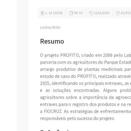
v. 10 (2016)
40-53
11/11/2016
23/05/
Lavínia Brito
Resumo
O projeto PROFITO, criado em 2006 pelo La
parceria com os agricultores do Parque Estad
arranjo produtivo de plantas medicinais pa
estudo de caso do PROFITO, realizado através
2015, identificando os principais entraves, a
e as soluções encontradas. Alguns prob
agricultores sobre a importância da agroec
entraves para o registro dos produtos e na re
a FIOCRUZ. As estratégias de enfrentamento
responsáveis pelo sucesso do projeto.