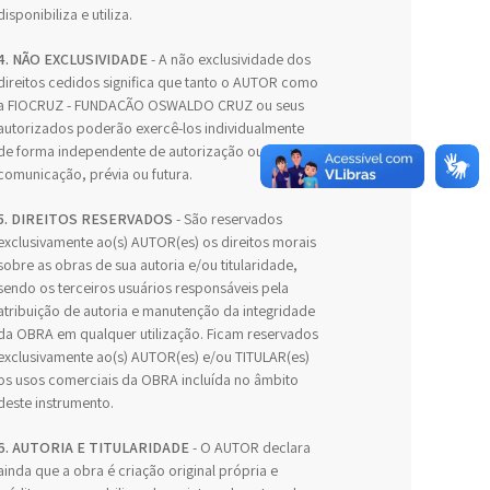
disponibiliza e utiliza.
4. NÃO EXCLUSIVIDADE
- A não exclusividade dos
direitos cedidos significa que tanto o AUTOR como
a FIOCRUZ - FUNDAÇÃO OSWALDO CRUZ ou seus
autorizados poderão exercê-los individualmente
de forma independente de autorização ou
comunicação, prévia ou futura.
5. DIREITOS RESERVADOS
- São reservados
exclusivamente ao(s) AUTOR(es) os direitos morais
sobre as obras de sua autoria e/ou titularidade,
sendo os terceiros usuários responsáveis pela
atribuição de autoria e manutenção da integridade
da OBRA em qualquer utilização. Ficam reservados
exclusivamente ao(s) AUTOR(es) e/ou TITULAR(es)
os usos comerciais da OBRA incluída no âmbito
deste instrumento.
6. AUTORIA E TITULARIDADE
- O AUTOR declara
ainda que a obra é criação original própria e