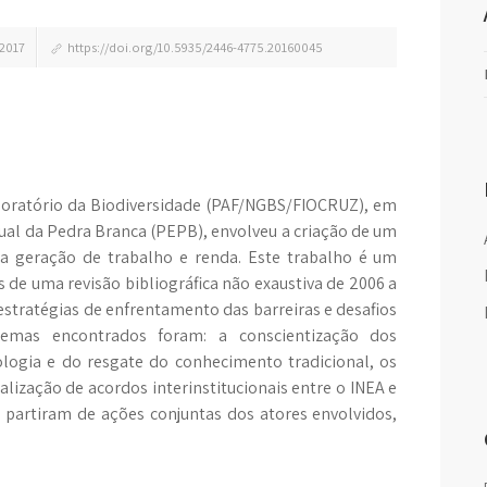
2017
https://doi.org/10.5935/2446-4775.20160045
boratório da Biodiversidade (PAF/NGBS/FIOCRUZ), em
ual da Pedra Branca (PEPB), envolveu a criação de um
ra geração de trabalho e renda. Este trabalho é um
 de uma revisão bibliográfica não exaustiva de 2006 a
s estratégias de enfrentamento das barreiras e desafios
lemas encontrados foram: a conscientização dos
ologia e do resgate do conhecimento tradicional, os
alização de acordos interinstitucionais entre o INEA e
 partiram de ações conjuntas dos atores envolvidos,