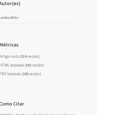
Autor(es)
Lavínia Brito
Métricas
Artigo visto
524
vez(es)
HTML baixado
293
vez(es)
PDF baixado
209
vez(es)
Como Citar