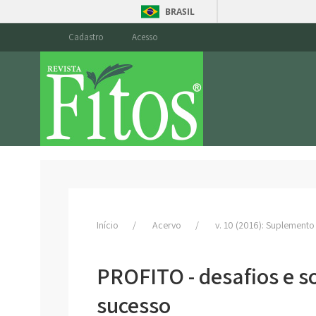
BRASIL
Cadastro
Acesso
Início
Acervo
v. 10 (2016): Suplemento
PROFITO - desafios e s
sucesso