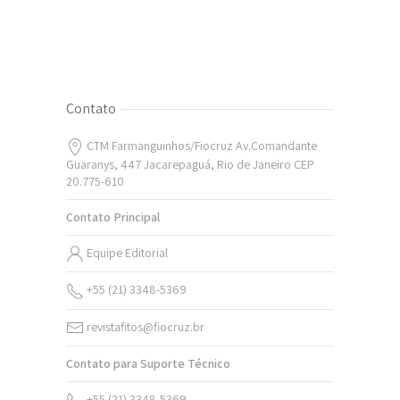
Contato
CTM Farmanguinhos/Fiocruz Av.Comandante
Guaranys, 447 Jacarepaguá, Rio de Janeiro CEP
20.775-610
Contato Principal
Equipe Editorial
+55 (21) 3348-5369
revistafitos@fiocruz.br
Contato para Suporte Técnico
+55 (21) 3348-5369