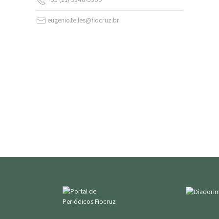
eugenio.telles@fiocruz.br
v. 18 n. Suppl. 5 (2024)