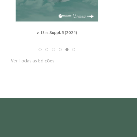
v. 18 n. Suppl. 4 (2024)
v
Ver Todas as Edições