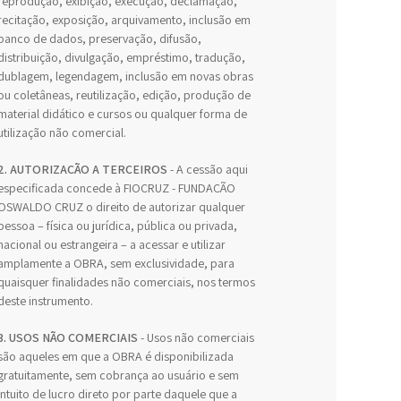
reprodução, exibição, execução, declamação,
recitação, exposição, arquivamento, inclusão em
banco de dados, preservação, difusão,
distribuição, divulgação, empréstimo, tradução,
dublagem, legendagem, inclusão em novas obras
ou coletâneas, reutilização, edição, produção de
material didático e cursos ou qualquer forma de
utilização não comercial.
2. AUTORIZAÇÃO A TERCEIROS
- A cessão aqui
especificada concede à FIOCRUZ - FUNDAÇÃO
OSWALDO CRUZ o direito de autorizar qualquer
pessoa – física ou jurídica, pública ou privada,
nacional ou estrangeira – a acessar e utilizar
amplamente a OBRA, sem exclusividade, para
quaisquer finalidades não comerciais, nos termos
deste instrumento.
3. USOS NÃO COMERCIAIS
- Usos não comerciais
são aqueles em que a OBRA é disponibilizada
gratuitamente, sem cobrança ao usuário e sem
intuito de lucro direto por parte daquele que a