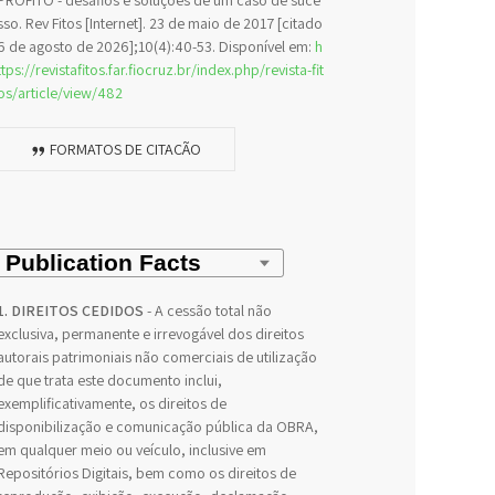
PROFITO - desafios e soluções de um caso de suce
sso. Rev Fitos [Internet]. 23 de maio de 2017 [citado
6 de agosto de 2026];10(4):40-53. Disponível em:
h
ttps://revistafitos.far.fiocruz.br/index.php/revista-fit
os/article/view/482
FORMATOS DE CITAÇÃO
1. DIREITOS CEDIDOS
- A cessão total não
exclusiva, permanente e irrevogável dos direitos
autorais patrimoniais não comerciais de utilização
de que trata este documento inclui,
exemplificativamente, os direitos de
disponibilização e comunicação pública da OBRA,
em qualquer meio ou veículo, inclusive em
Repositórios Digitais, bem como os direitos de