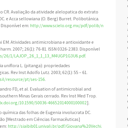
o CR. Avaliação da atividade alelopatica do extrato
C. e Acca sellowiana (O. Berg) Burret. Polibotánica.
. Disponível em:
http://www.scielo.org.mx/pdf/polib/n
i EM. Atividades antimicrobiana e antioxidante e
Pharm. 2007; 26(1): 76-81. ISSN 0326-2383. Disponível
jos/26/1/LAJOP_26_1_1_13_M4UGP1G3U6.pdf
.
a uniflora L. (pitanga): propriedades
s. Rev Inst Adolfo Lutz. 2003; 62(1): 55 – 61.
sil/resource/pt/ses-156
.
ndro FD, et al. Evaluation of antimicrobial and
m southern Minas Gerais cerrado. Rev Inst Med Trop.
dx.doi.org/10.1590/S0036-46652014000100002
].
o química das folhas de Eugenia involucrata DC.
tação [Mestrado em Ciências Farmacêuticas]
l em:
http://siaibib01.univali.br/pdf/Giovana%20Vechi.