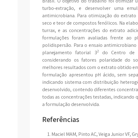
Brasil. O objetivo do trabalho foi otimizar
turbo-extração, e desenvolver uma emul
antimicrobiana. Para otimização do extrato
seco e teor de compostos fenólicos. Na elab
turrax, e as concentrações do extrato adic
formulações foram avaliadas frente ao pH
polidispersão. Para o ensaio antimicrobiano 
2
planejamento fatorial 3
do Centro de 
considerando os fatores polaridade do sol
melhores resultados com o extrato obtido em
formulação apresentou pH ácido, sem sepa
indicando sistema com distribuição heterogê
desenvolvido, contendo diferentes concentra
todas as concentrações testadas, indicando 
a formulação desenvolvida.
Referências
Maciel MAM, Pinto AC, Veiga Junior VF, Gr