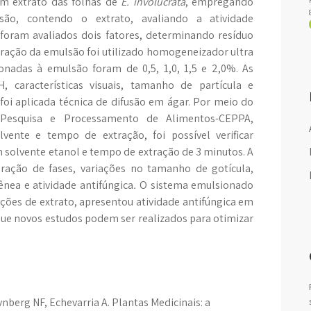
 um extrato das folhas de
E. involucrata
, empregando
são, contendo o extrato, avaliando a atividade
 foram avaliados dois fatores, determinando resíduo
oração da emulsão foi utilizado homogeneizador ultra
ionadas à emulsão foram de 0,5, 1,0, 1,5 e 2,0%. As
, características visuais, tamanho de partícula e
foi aplicada técnica de difusão em ágar. Por meio do
Pesquisa e Processamento de Alimentos-CEPPA,
vente e tempo de extração, foi possível verificar
 solvente etanol e tempo de extração de 3 minutos. A
ração de fases, variações no tamanho de gotícula,
nea e atividade antifúngica
.
O sistema emulsionado
ções de extrato, apresentou atividade antifúngica em
que novos estudos podem ser realizados para otimizar
ynberg NF, Echevarria A. Plantas Medicinais: a