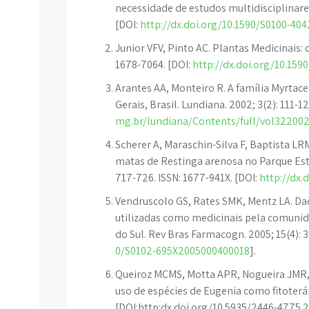
necessidade de estudos multidisciplinares
[DOI:
http://dx.doi.org/10.1590/S0100-4
Junior VFV, Pinto AC. Plantas Medicinais: 
1678-7064. [DOI:
http://dx.doi.org/10.15
Arantes AA, Monteiro R. A família Myrtac
Gerais, Brasil. Lundiana. 2002; 3(2): 111-1
mg.br/lundiana/Contents/full/vol322002
Scherer A, Maraschin-Silva F, Baptista LR
matas de Restinga arenosa no Parque Estadu
717-726. ISSN: 1677-941X. [DOI:
http://dx
Vendruscolo GS, Rates SMK, Mentz LA. Da
utilizadas como medicinais pela comunid
do Sul. Rev Bras Farmacogn. 2005; 15(4): 3
0/S0102-695X2005000400018
].
Queiroz MCMS, Motta APR, Nogueira JMR, C
uso de espécies de Eugenia como fitoterápi
[DOI:http:dx.doi.org/10.5935/2446-4775.