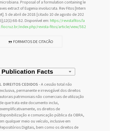
microbiana. Proposal of a formulation containing le
aves extract of Eugenia involucrata. Rev Fitos [Intern
et]. 5 de abril de 2018 [citado 10 de agosto de 202
6];12(1):68-82. Disponível em:
https://revistafitos.fa
r.fiocruz.br/index.php/revista-fitos/article/view/582
FORMATOS DE CITAÇÃO
1. DIREITOS CEDIDOS
- A cessão total não
exclusiva, permanente e irrevogável dos direitos
autorais patrimoniais não comerciais de utilização
de que trata este documento inclui,
exemplificativamente, os direitos de
disponibilização e comunicação pública da OBRA,
em qualquer meio ou veículo, inclusive em
Repositórios Digitais, bem como os direitos de