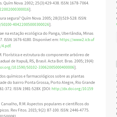
. Quím Nova. 2002; 25(3):429-438. ISSN: 1678-7064.
0422002000300016
].
cura segura? Quím Nova. 2005; 28(3):519-528. ISSN:
90/S0100-40422005000300026
].
eae na estação ecológica do Panga, Uberlândia, Minas
27. ISSN: 1676-6180. Disponível em:
https://www2.icb.uf
/4.pdf
.
M. Florística e estrutura do componente arbóreo de
al de Itapuã, RS, Brasil. Acta Bot. Bras. 2005; 19(4):
.doi.org/10.1590/S0102-33062005000400006
].
dos químicos e farmacológicos sobre as plantas
ade do bairro Ponta Grossa, Porto Alegre, Rio Grande
61-372. ISSN: 1981-528X. [DOI:
http://dx.doi.org/10.159
arvalho, R.M. Aspectos populares e científicos do
cos. Rev Fitos. 2015; 9(2): 87-100. ISSN: 2446-4775.
20150008].