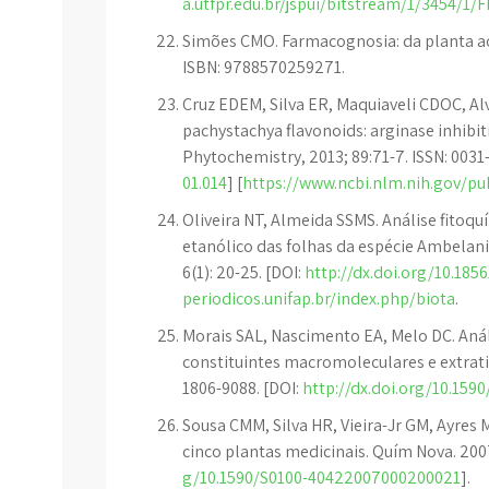
a.utfpr.edu.br/jspui/bitstream/1/3454/
Simões CMO. Farmacognosia: da planta ao
ISBN: 9788570259271.
Cruz EDEM, Silva ER, Maquiaveli CDOC, Alve
pachystachya flavonoids: arginase inhib
Phytochemistry, 2013; 89:71-7. ISSN: 0031
01.014
] [
https://www.ncbi.nlm.nih.gov/
Oliveira NT, Almeida SSMS. Análise fitoqu
etanólico das folhas da espécie Ambelani
6(1): 20-25. [DOI:
http://dx.doi.org/10.18
periodicos.unifap.br/index.php/biota
.
Morais SAL, Nascimento EA, Melo DC. Anál
constituintes macromoleculares e extrativ
1806-9088. [DOI:
http://dx.doi.org/10.15
Sousa CMM, Silva HR, Vieira-Jr GM, Ayres M
cinco plantas medicinais. Quím Nova. 2007
g/10.1590/S0100-40422007000200021
].