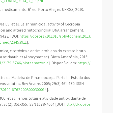
1/FB_COALM_2014_2_03.pdf
.
 medicamento. 6ª ed. Porto Alegre: UFRGS, 2010.
s ES, et al. Leishmanicidal activity of Cecropia
ition and altered mitochondrial DNA arrangement.
-9422. [DOI:
https://doi.org/10.1016/j.phytochem.2013.
pubmed/23453911
].
ímica, citotóxica e antimicrobiana do extrato bruto
a acidaAublet (Apocynaceae). Biota Amazônia, 2016;
561/2179-5746/biotaamazonia
]. Disponível em:
https://
ise da Madeira de Pinus oocarpa Parte I – Estudo dos
os voláteis. Rev Árvore. 2005; 29(3):461-470. ISSN
90/S0100-67622005000300014
].
CC, et al. Fenóis totais e atividade antioxidante de
; 30(2): 351-355. ISSN 1678-7064 [DOI:
http://dx.doi.or