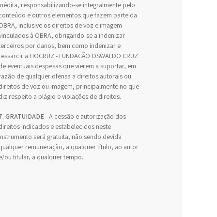
inédita, responsabilizando-se integralmente pelo
conteúdo e outros elementos que fazem parte da
OBRA, inclusive os direitos de voz e imagem
vinculados à OBRA, obrigando-se a indenizar
terceiros por danos, bem como indenizar e
ressarcir a FIOCRUZ - FUNDAÇÃO OSWALDO CRUZ
de eventuais despesas que vierem a suportar, em
razão de qualquer ofensa a direitos autorais ou
direitos de voz ou imagem, principalmente no que
diz respeito a plágio e violações de direitos.
7. GRATUIDADE
- A cessão e autorização dos
direitos indicados e estabelecidos neste
Instrumento será gratuita, não sendo devida
qualquer remuneração, a qualquer título, ao autor
e/ou titular, a qualquer tempo.