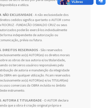
disponibiliza e utiliza.
4. NÃO EXCLUSIVIDADE
- A não exclusividade dos
direitos cedidos significa que tanto o AUTOR como
a FIOCRUZ - FUNDAÇÃO OSWALDO CRUZ ou seus
autorizados poderão exercê-los individualmente
de forma independente de autorização ou
comunicação, prévia ou futura.
5. DIREITOS RESERVADOS
- São reservados
exclusivamente ao(s) AUTOR(es) os direitos morais
sobre as obras de sua autoria e/ou titularidade,
sendo os terceiros usuários responsáveis pela
atribuição de autoria e manutenção da integridade
da OBRA em qualquer utilização. Ficam reservados
exclusivamente ao(s) AUTOR(es) e/ou TITULAR(es)
os usos comerciais da OBRA incluída no âmbito
deste instrumento.
6. AUTORIA E TITULARIDADE
- O AUTOR declara
ainda que a obra é criação original própria e