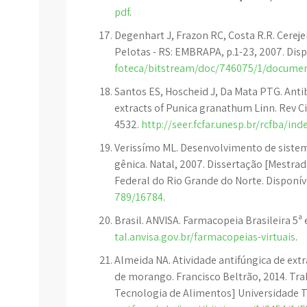
pdf
.
Degenhart J, Frazon RC, Costa R.R. Cerej
Pelotas - RS: EMBRAPA, p.1-23, 2007. Dis
foteca/bitstream/doc/746075/1/documen
Santos ES, Hoscheid J, Da Mata PTG. Antib
extracts of Punica granathum Linn. Rev Ci
4532.
http://seer.fcfar.unesp.br/rcfba/in
Verissímo ML. Desenvolvimento de siste
gênica. Natal, 2007. Dissertação [Mestra
Federal do Rio Grande do Norte. Disponí
789/16784
.
Brasil. ANVISA. Farmacopeia Brasileira 5ª e
tal.anvisa.gov.br/farmacopeias-virtuais
.
Almeida NA. Atividade antifúngica de extr
de morango. Francisco Beltrão, 2014. Tr
Tecnologia de Alimentos] Universidade T