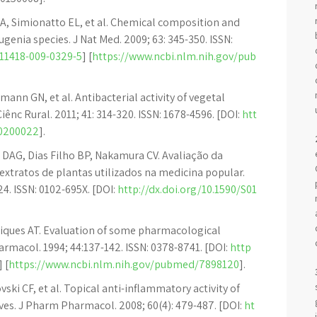
A, Simionatto EL, et al. Chemical composition and
Eugenia species. J Nat Med. 2009; 63: 345-350. ISSN:
s11418-009-0329-5
] [
https://www.ncbi.nlm.nih.gov/pub
ann GN, et al. Antibacterial activity of vegetal
iênc Rural. 2011; 41: 314-320. ISSN: 1678-4596. [DOI:
htt
00200022
].
 DAG, Dias Filho BP, Nakamura CV. Avaliação da
 extratos de plantas utilizados na medicina popular.
4. ISSN: 0102-695X. [DOI:
http://dx.doi.org/10.1590/S01
nriques AT. Evaluation of some pharmacological
harmacol. 1994; 44:137-142. ISSN: 0378-8741. [DOI:
http
] [
https://www.ncbi.nlm.nih.gov/pubmed/7898120
].
ski CF, et al. Topical anti-inflammatory activity of
ves. J Pharm Pharmacol. 2008; 60(4): 479-487. [DOI:
ht