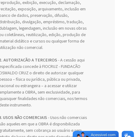
reprodução, exibição, execução, declamação,
recitação, exposição, arquivamento, inclusão em
banco de dados, preservação, difusão,
distribuição, divulgação, empréstimo, tradução,
dublagem, legendagem, inclusão em novas obras
ou coletâneas, reutilização, edição, produção de
material didático e cursos ou qualquer forma de
utilização não comercial.
2. AUTORIZAÇÃO A TERCEIROS
- A cessão aqui
especificada concede à FIOCRUZ - FUNDAÇÃO
OSWALDO CRUZ o direito de autorizar qualquer
pessoa – física ou jurídica, pública ou privada,
nacional ou estrangeira – a acessar e utilizar
amplamente a OBRA, sem exclusividade, para
quaisquer finalidades não comerciais, nos termos
deste instrumento.
3. USOS NÃO COMERCIAIS
- Usos não comerciais
são aqueles em que a OBRA é disponibilizada
gratuitamente, sem cobrança ao usuário e sem
intuito de lucro direto por parte daquele que a