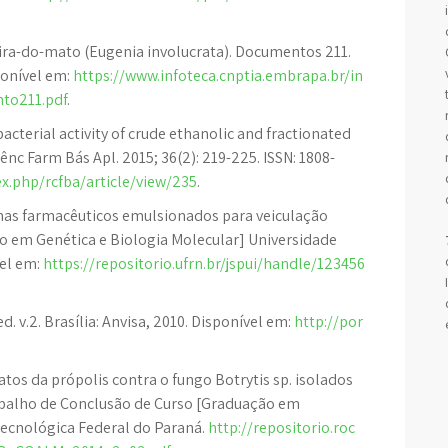
eira-do-mato (Eugenia involucrata). Documentos 211.
ponível em:
https://www.infoteca.cnptia.embrapa.br/in
to211.pdf
.
acterial activity of crude ethanolic and fractionated
ênc Farm Bás Apl. 2015; 36(2): 219-225. ISSN: 1808-
dex.php/rcfba/article/view/235
.
mas farmacêuticos emulsionados para veiculação
do em Genética e Biologia Molecular] Universidade
vel em:
https://repositorio.ufrn.br/jspui/handle/123456
d. v.2. Brasília: Anvisa, 2010. Disponível em:
http://por
atos da própolis contra o fungo Botrytis sp. isolados
abalho de Conclusão de Curso [Graduação em
ecnológica Federal do Paraná.
http://repositorio.roc