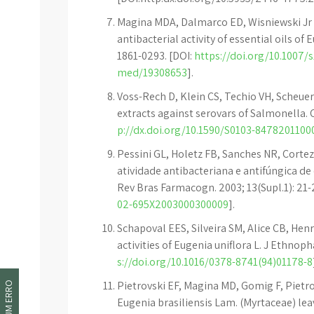
Magina MDA, Dalmarco ED, Wisniewski Jr 
antibacterial activity of essential oils of 
1861-0293. [DOI:
https://doi.org/10.1007/
med/19308653
].
Voss-Rech D, Klein CS, Techio VH, Scheuerm
extracts against serovars of Salmonella. C
p://dx.doi.org/10.1590/S0103-847820110
Pessini GL, Holetz FB, Sanches NR, Cortez
atividade antibacteriana e antifúngica de
Rev Bras Farmacogn. 2003; 13(Supl.1): 21-2
02-695X2003000300009
].
Schapoval EES, Silveira SM, Alice CB, He
activities of Eugenia uniflora L. J Ethnop
s://doi.org/10.1016/0378-8741(94)01178-8
Pietrovski EF, Magina MD, Gomig F, Pietrov
Eugenia brasiliensis Lam. (Myrtaceae) lea