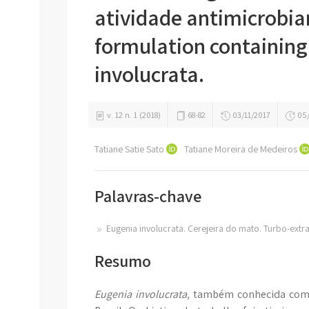
atividade antimicrobia
formulation containing
involucrata.
v. 12 n. 1 (2018)
68-82
03/11/2017
05/
Tatiane Satie Sato
Tatiane Moreira de Medeiros
Palavras-chave
Eugenia involucrata. Cerejeira do mato. Turbo-extr
Resumo
Eugenia involucrata,
também conhecida como 