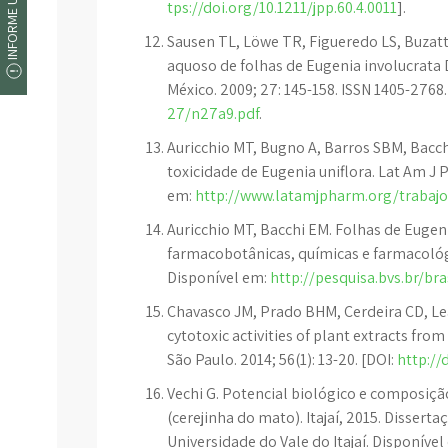
INFORME UM ERRO
tps://doi.org/10.1211/jpp.60.4.0011
].
Sausen TL, Löwe TR, Figueredo LS, Buzatt
aquoso de folhas de Eugenia involucrata D
México. 2009; 27: 145-158. ISSN 1405-2768
27/n27a9.pdf
.
Auricchio MT, Bugno A, Barros SBM, Bacch
toxicidade de Eugenia uniflora. Lat Am J 
em:
http://www.latamjpharm.org/traba
Auricchio MT, Bacchi EM. Folhas de Eugeni
farmacobotânicas, químicas e farmacológica
Disponível em:
http://pesquisa.bvs.br/bra
Chavasco JM, Prado BHM, Cerdeira CD, Lea
cytotoxic activities of plant extracts fro
São Paulo. 2014; 56(1): 13-20. [DOI:
http://
Vechi G. Potencial biológico e composiçã
(cerejinha do mato). Itajaí, 2015. Disser
Universidade do Vale do Itajaí. Disponíve