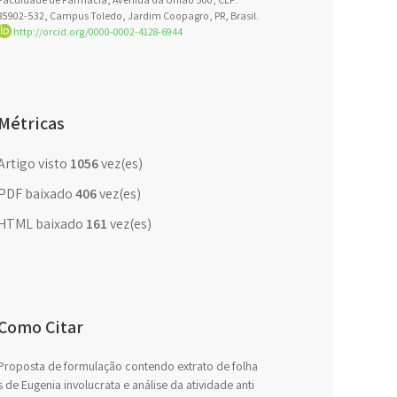
85902-532, Campus Toledo, Jardim Coopagro, PR, Brasil.
http://orcid.org/0000-0002-4128-6944
Métricas
Artigo visto
1056
vez(es)
PDF baixado
406
vez(es)
HTML baixado
161
vez(es)
Como Citar
Proposta de formulação contendo extrato de folha
s de Eugenia involucrata e análise da atividade anti