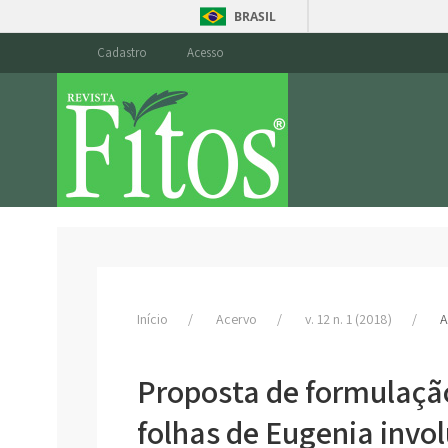
BRASIL
Cadastro
Acesso
Início
Acervo
v. 12 n. 1 (2018)
A
Proposta de formulaçã
folhas de Eugenia invol