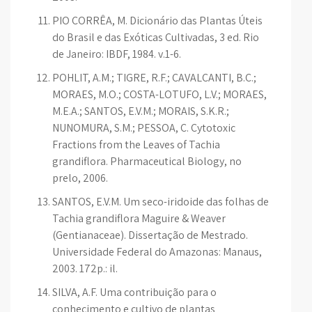
PIO CORRÊA, M. Dicionário das Plantas Úteis
do Brasil e das Exóticas Cultivadas, 3 ed. Rio
de Janeiro: IBDF, 1984. v.1-6.
POHLIT, A.M.; TIGRE, R.F.; CAVALCANTI, B.C.;
MORAES, M.O.; COSTA-LOTUFO, L.V.; MORAES,
M.E.A.; SANTOS, E.V.M.; MORAIS, S.K.R.;
NUNOMURA, S.M.; PESSOA, C. Cytotoxic
Fractions from the Leaves of Tachia
grandiflora. Pharmaceutical Biology, no
prelo, 2006.
SANTOS, E.V.M. Um seco-iridoide das folhas de
Tachia grandiflora Maguire & Weaver
(Gentianaceae). Dissertação de Mestrado.
Universidade Federal do Amazonas: Manaus,
2003. 172p.: il.
SILVA, A.F. Uma contribuição para o
conhecimento e cultivo de plantas