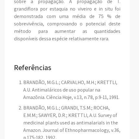
sobre a propagação. A propagação de T.
grandiflora por estaquia no viveiro e in situ foi
demonstrada com uma média de 75 % de
sobrevivência, comprovando o potencial deste
método para aumentar as quantidades
disponíveis dessa espécie relativamente rara.
Referências
BRANDÃO, M.G.L.; CARVALHO, M.H.; KRETTLI,
A.U. Antimaláricos de uso popular na
Amazônia. Ciência Hoje, v.13, n.78, p.9-11, 1991.
BRANDÃO, M.G.L.; GRANDI, T.S.M.; ROCHA,
E.M.M.; SAWYER, D.R.; KRETTLI, A.U. Survey of
medicinal plants used as antimalarials in the
Amazon. Journal of Ethnopharmacology, v.36,
p.175-182, 1992.