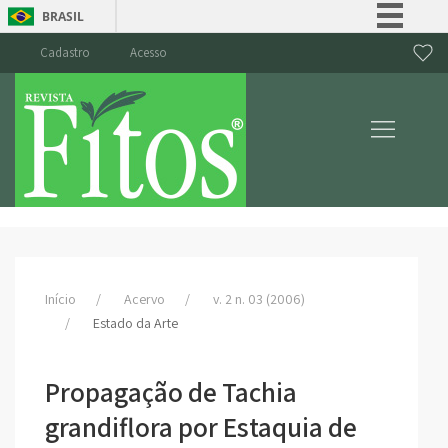
BRASIL
Simplifique!
Cadastro
Acesso
Comunica BR
Participe
Acesso à informação
Legislação
Canais
Início
Acervo
v. 2 n. 03 (2006)
Estado da Arte
Propagação de Tachia
grandiflora por Estaquia de