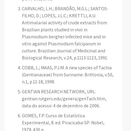
CARVALHO, L.H.; BRANDÃO, M.G.L.; SANTOS-
FILHO, D.; LOPES, J.L.C.; KRETTLI, A.U.
Antimalarial activity of crude extracts from
Brazilian plants studied in vivo in
Plasmodium berghei-infected mice and in
vitro against Plasmodium falciparum in
culture. Brazilian Journal of Medicinal and
Biological Research, v.24, p.1113-1123, 1991.
COBB, L.; MAAS, P.J.M. A new species of Tachia
(Gentianaceae) from Suriname. Brittonia, v.50,
n.1, p.11-18, 1998.
GENTIAN RESEARCH NETWORK, URL:
gentian.rutgers.edu/genera/genTach.htm,
data do acesso: 4 de dezembro de 2006.
GOMES, F.P. Curso de Estatística
Experimental, 8. ed. Piracicaba-SP: Nobel,
1978. 430 p.