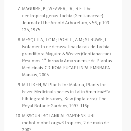
MAGUIRE, B.; WEAVER, JR., R.E. The
neotropical genus Tachia (Gentianaceae).
Journal of the Arnold Arboretum, v.56, p.103-
125, 1975.
MESQUITA, T.C.M.; POHLIT, A.M.; STRUWE, L.
Isolamento de decussatina da raiz de Tachia
grandiflora Maguire & Weaver(Gentianaceae).
Resumos. 1ª Jornada Amazonense de Plantas
Medicinais. CD-ROM: FUCAPI-INPA-EMBRAPA.
Manaus, 2005.
MILLIKEN, W. Plants for Malaria, Plants for
Fever. Medicinal species in Latin Americaâ€”a
bibliographic survey, Kew (Inglaterra): The
Royal Botanic Gardens, 1997. 116p.
MISSOURI BOTANICAL GARDENS. URL:
mobot.mobot.orgw3 tropicos, 2 de maio de
2003.