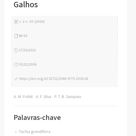
Galhos
v. 2 n. 03 (2006)
89-93
17/10/2013
01/12/2006
https://doi.org/10.32712/2446-4775.2006.62
A. M. Pohlit
A. F. Silva
P. T. B. Sampaio
Palavras-chave
Tachia grandiflora