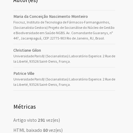
Autor(es)
Maria da Conceição Nascimento Monteiro
Fiocruz, Instituto de Tecnologia de Fármacos-Farmanguinhos,
(Socianalista Gestora) Projeto de Socianálise do Núcleo de Gestão
e Biodiversidade em Saúde-NGBS. Av. Comandante Guaranys, nº
447, Jacarepaguá, CEP: 22775-903 Rio de Janeiro, RJ, Brasil.
Christiane Gilon
Universidade Paris 8/ (Socianalistas) Laboratório Experice. 2 Rue de
la Liberté, 93526 Saint-Denis, França.
Patrice Ville
Universidade Paris 8/ (Socianalistas) Laboratório Experice. 2 Rue de
la Liberté, 93526 Saint-Denis, França.
Métricas
Artigo visto
291
vez(es)
HTML baixado
80
vez(es)