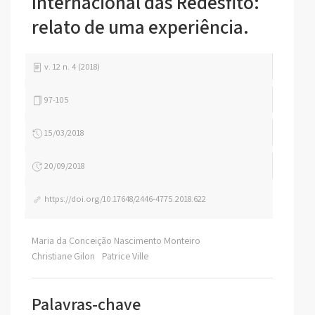
Internacional das Redesfito:
relato de uma experiência.
v. 12 n. 4 (2018)
97-105
15/03/2018
20/09/2018
https://doi.org/10.17648/2446-4775.2018.622
Maria da Conceição Nascimento Monteiro
Christiane Gilon
Patrice Ville
Palavras-chave