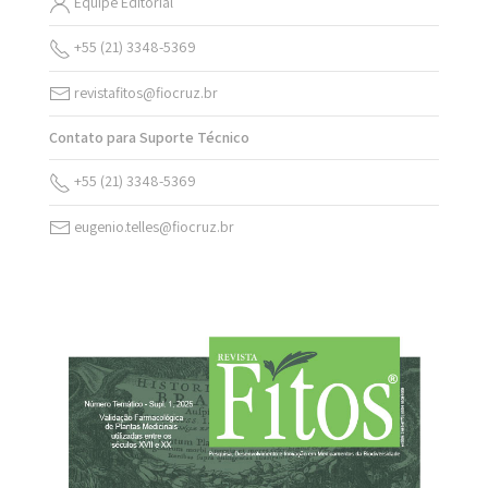
Equipe Editorial
+55 (21) 3348-5369
revistafitos@fiocruz.br
Contato para Suporte Técnico
+55 (21) 3348-5369
eugenio.telles@fiocruz.br