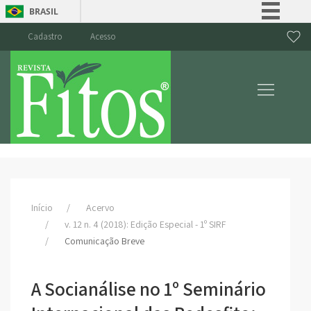
BRASIL
Simplifique!
Cadastro
Acesso
Comunica BR
Participe
Acesso à informação
Legislação
Canais
Início
Acervo
v. 12 n. 4 (2018): Edição Especial - 1º SIRF
Comunicação Breve
A Socianálise no 1º Seminário