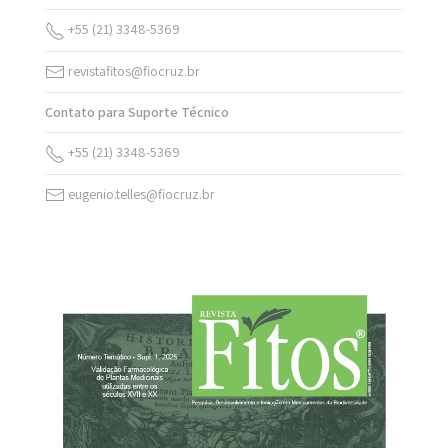
+55 (21) 3348-5369
revistafitos@fiocruz.br
Contato para Suporte Técnico
+55 (21) 3348-5369
eugenio.telles@fiocruz.br