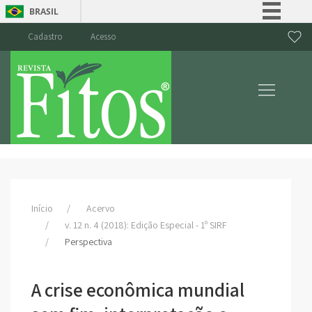
BRASIL
Simplifique!
Cadastro
Acesso
Comunica BR
Participe
Acesso à informação
Legislação
Canais
Início
Acervo
v. 12 n. 4 (2018): Edição Especial - 1º SIRF
Perspectiva
A crise econômica mundial