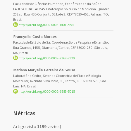
Faculdade de Ciências Humanas, Econômicas e da Saúde -
FAHESA ITPAC PALMAS. Fitoterapia no curso de Medicina. Quadra
202 sul Rua NSB Conjunto 02 Lote 3, CEP 77020-452, Palmas, TO,
Brasil.
http://orcid.org/0000-0003-1890-2195
Francyelle Costa Moraes
Faculdade Estácio de Sá, Coordenação de Pesquisa e Extensão,
Rua Grande, 1455, Diamante/Centro, CEP 65020-250, São Luís,
MA, Brasil.
http://orcid.org/0000-0002-7369-2920
Mariana Maryelle Ferreira de Sousa
Laboratório Cedro, Setor de Citometria de Fluxo e Biologia
Molecular, Avenida Silva Maia, 81, Centro, CEP 65020-570, São
Luís, MA, Brasil.
http://orcid.org/0000-0002-6589-5015
Métricas
Artigo visto
1199
vez(es)