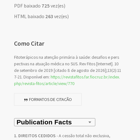
PDF baixado
725
vez(es)
HTML baixado
263
vez(es)
Como Citar
Fitoterápicos na atenção primária à saúde: desafios e pers
pectivas na atuação médica no SUS. Rev Fitos [Internet]. 10
de setembro de 2019 [citado 8 de agosto de 2026];13(2):11
7-21. Disponível em:
https://revistafitos.far.fiocruz.br/index.
php/revista-fitos/article/view/770
FORMATOS DE CITAÇÃO
1. DIREITOS CEDIDOS
- A cessão total não exclusiva,