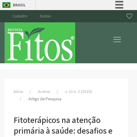
BRASIL
Simplifique!
Cadastro
Acesso
Comunica BR
Participe
Acesso à informação
Legislação
Canais
Início
Acervo
v. 13 n. 2 (2019)
Artigo de Pesquisa
Fitoterápicos na atenção
primária à saúde: desafios e