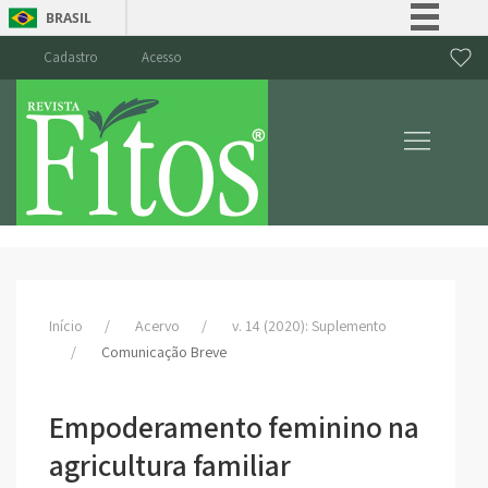
BRASIL
Simplifique!
Cadastro
Acesso
Comunica BR
Participe
Acesso à informação
Legislação
Canais
Início
Acervo
v. 14 (2020): Suplemento
Comunicação Breve
Empoderamento feminino na
agricultura familiar