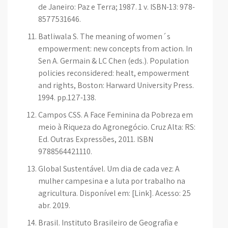
de Janeiro: Paz e Terra; 1987. 1 v. ISBN-13: 978-
8577531646.
Batliwala S. The meaning of women´s
empowerment: new concepts from action. In
Sen A. Germain & LC Chen (eds.). Population
policies reconsidered: healt, empowerment
and rights, Boston: Harward University Press.
1994. pp.127-138.
Campos CSS. A Face Feminina da Pobreza em
meio à Riqueza do Agronegócio. Cruz Alta: RS:
Ed. Outras Expressões, 2011. ISBN
9788564421110.
Global Sustentável. Um dia de cada vez: A
mulher campesina e a luta por trabalho na
agricultura. Disponível em: [Link]. Acesso: 25
abr. 2019.
Brasil. Instituto Brasileiro de Geografia e