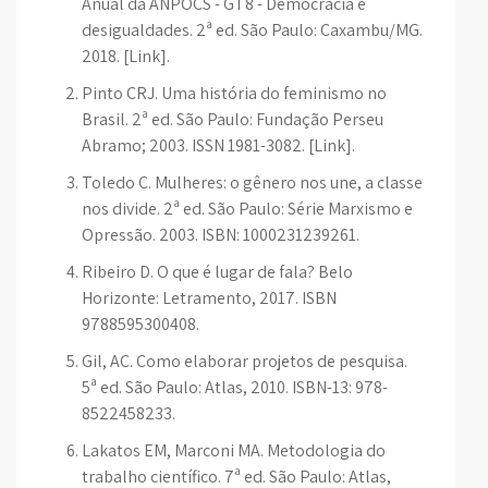
Anual da ANPOCS - GT8 - Democracia e
desigualdades. 2ª ed. São Paulo: Caxambu/MG.
2018. [Link].
Pinto CRJ. Uma história do feminismo no
Brasil. 2ª ed. São Paulo: Fundação Perseu
Abramo; 2003. ISSN 1981-3082. [Link].
Toledo C. Mulheres: o gênero nos une, a classe
nos divide. 2ª ed. São Paulo: Série Marxismo e
Opressão. 2003. ISBN: 1000231239261.
Ribeiro D. O que é lugar de fala? Belo
Horizonte: Letramento, 2017. ISBN
9788595300408.
Gil, AC. Como elaborar projetos de pesquisa.
5ª ed. São Paulo: Atlas, 2010. ISBN-13: 978-
8522458233.
Lakatos EM, Marconi MA. Metodologia do
trabalho científico. 7ª ed. São Paulo: Atlas,