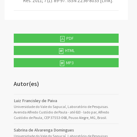
Res. 2011; 7(1): 89-97. ISSN 2236-8035 [Link].
PDF
HTML
MP3
Autor(es)
Luiz Francisley de Paiva
Universidade do Vale do Sapucaí, Laboratório de Pesquisas.
Avenida Alfredo Custódio de Paula - até 610 - lado par, Alfredo
Custódio de Paula, CEP 37553-068, Pouso Alegre, MG, Brasil.
Sabrina de Alvarenga Domingues
Universidade do Vale do Sapucaí, Laboratório de Pesquisas.