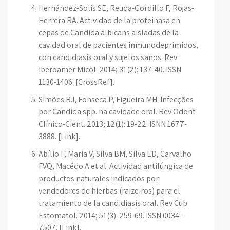
Hernández-Solís SE, Reuda-Gordillo F, Rojas-
Herrera RA. Actividad de la proteinasa en
cepas de Candida albicans aisladas de la
cavidad oral de pacientes inmunodeprimidos,
con candidiasis oral y sujetos sanos. Rev
Iberoamer Micol. 2014; 31(2): 137-40. ISSN
1130-1406. [CrossRef].
Simões RJ, Fonseca P, Figueira MH. Infecções
por Candida spp. na cavidade oral. Rev Odont
Clínico-Cient. 2013; 12(1): 19-22. ISNN 1677-
3888. [Link].
Abílio F, Maria V, Silva BM, Silva ED, Carvalho
FVQ, Macêdo A et al. Actividad antifúngica de
productos naturales indicados por
vendedores de hierbas (raizeiros) para el
tratamiento de la candidiasis oral. Rev Cub
Estomatol. 2014; 51(3): 259-69. ISSN 0034-
7507. [Link].