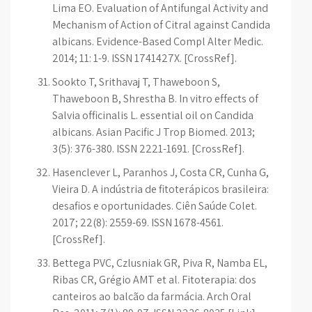
Lima EO. Evaluation of Antifungal Activity and
Mechanism of Action of Citral against Candida
albicans. Evidence-Based Compl Alter Medic.
2014; 11: 1-9. ISSN 1741427X. [CrossRef].
Sookto T, Srithavaj T, Thaweboon S,
Thaweboon B, Shrestha B. In vitro effects of
Salvia officinalis L. essential oil on Candida
albicans. Asian Pacific J Trop Biomed. 2013;
3(5): 376-380. ISSN 2221-1691. [CrossRef].
Hasenclever L, Paranhos J, Costa CR, Cunha G,
Vieira D. A indústria de fitoterápicos brasileira:
desafios e oportunidades. Ciên Saúde Colet.
2017; 22(8): 2559-69. ISSN 1678-4561.
[CrossRef].
Bettega PVC, Czlusniak GR, Piva R, Namba EL,
Ribas CR, Grégio AMT et al. Fitoterapia: dos
canteiros ao balcão da farmácia. Arch Oral