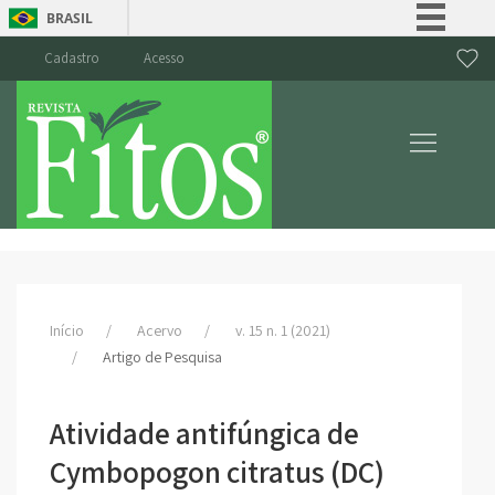
BRASIL
Simplifique!
Cadastro
Acesso
Comunica BR
Participe
Acesso à informação
Legislação
Canais
Início
Acervo
v. 15 n. 1 (2021)
Artigo de Pesquisa
Atividade antifúngica de
Cymbopogon citratus (DC)