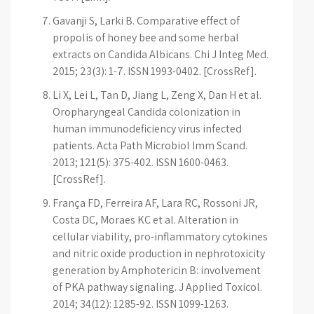
Gavanji S, Larki B. Comparative effect of
propolis of honey bee and some herbal
extracts on Candida Albicans. Chi J Integ Med.
2015; 23(3): 1-7. ISSN 1993-0402. [CrossRef].
Li X, Lei L, Tan D, Jiang L, Zeng X, Dan H et al.
Oropharyngeal Candida colonization in
human immunodeficiency virus infected
patients. Acta Path Microbiol Imm Scand.
2013; 121(5): 375-402. ISSN 1600-0463.
[CrossRef].
França FD, Ferreira AF, Lara RC, Rossoni JR,
Costa DC, Moraes KC et al. Alteration in
cellular viability, pro-inflammatory cytokines
and nitric oxide production in nephrotoxicity
generation by Amphotericin B: involvement
of PKA pathway signaling. J Applied Toxicol.
2014; 34(12): 1285-92. ISSN 1099-1263.