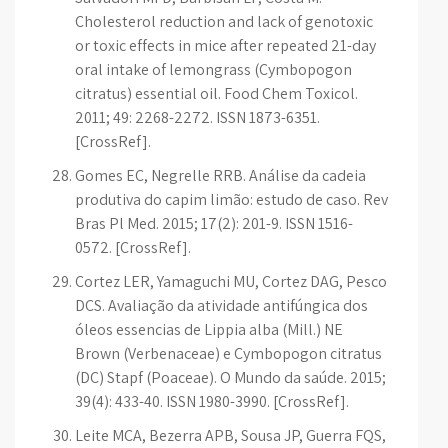
Cholesterol reduction and lack of genotoxic
or toxic effects in mice after repeated 21-day
oral intake of lemongrass (Cymbopogon
citratus) essential oil. Food Chem Toxicol.
2011; 49: 2268-2272. ISSN 1873-6351.
[CrossRef].
Gomes EC, Negrelle RRB. Análise da cadeia
produtiva do capim limão: estudo de caso. Rev
Bras Pl Med. 2015; 17(2): 201-9. ISSN 1516-
0572. [CrossRef].
Cortez LER, Yamaguchi MU, Cortez DAG, Pesco
DCS. Avaliação da atividade antifúngica dos
óleos essencias de Lippia alba (Mill.) NE
Brown (Verbenaceae) e Cymbopogon citratus
(DC) Stapf (Poaceae). O Mundo da saúde. 2015;
39(4): 433-40. ISSN 1980-3990. [CrossRef].
Leite MCA, Bezerra APB, Sousa JP, Guerra FQS,