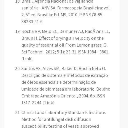
Brasil. Agência Nacional de Vigilância
sanitária - ANVISA. Farmacopeia Brasileira: vol.
2. 5ª ed. Brasília: Ed. MS, 2010. ISBN 978-85-
88233-41-6.
Rocha RP, Melo EC, Demuner AJ, RadÃ¼nz LL,
Braun H. Effect of drying air velocity on the
quality of essential oil From Lemon grass. Gl
Sci Technol. 2012; 5(1): 23-31. ISSN 1984 - 3801.
[Link].
Santos AS, Alves SM, Baker D, Rocha Neto O.
Descrição de sistema e métodos de extração
de óleos essenciais e determinação de
umidade de biomassa em laboratório. Belém:
Embrapa Amazônia Oriental, 2004. 6p. ISSN
1517-2244. [Link].
Clinical and Laboratory Standards Institute.
Method for antifungal disk diffusion
susceptibility testing of yeast; approved