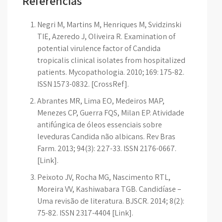
Referências
Negri M, Martins M, Henriques M, Svidzinski
TIE, Azeredo J, Oliveira R. Examination of
potential virulence factor of Candida
tropicalis clinical isolates from hospitalized
patients. Mycopathologia. 2010; 169: 175-82.
ISSN 1573-0832. [CrossRef].
Abrantes MR, Lima EO, Medeiros MAP,
Menezes CP, Guerra FQS, Milan EP. Atividade
antifúngica de óleos essenciais sobre
leveduras Candida não albicans. Rev Bras
Farm. 2013; 94(3): 227-33. ISSN 2176-0667.
[Link].
Peixoto JV, Rocha MG, Nascimento RTL,
Moreira VV, Kashiwabara TGB. Candidíase –
Uma revisão de literatura. BJSCR. 2014; 8(2):
75-82. ISSN 2317-4404 [Link].