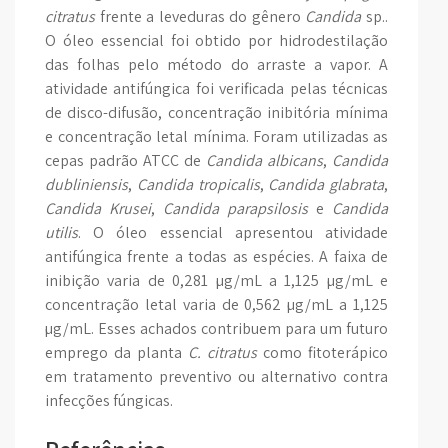
citratus
frente a leveduras do gênero
Candida
sp..
O óleo essencial foi obtido por hidrodestilação
das folhas pelo método do arraste a vapor. A
atividade antifúngica foi verificada pelas técnicas
de disco-difusão, concentração inibitória mínima
e concentração letal mínima. Foram utilizadas as
cepas padrão ATCC de
Candida albicans
,
Candida
dubliniensis
,
Candida tropicalis
,
Candida glabrata
,
Candida Krusei
,
Candida parapsilosis
e
Candida
utilis
. O óleo essencial apresentou atividade
antifúngica frente a todas as espécies. A faixa de
inibição varia de 0,281 µg/mL a 1,125 µg/mL e
concentração letal varia de 0,562 µg/mL a 1,125
µg/mL. Esses achados contribuem para um futuro
emprego da planta
C. citratus
como fitoterápico
em tratamento preventivo ou alternativo contra
infecções fúngicas.