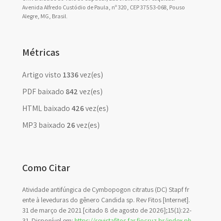
Avenida Alfredo Custódio de Paula, nº 320, CEP 37553-068, Pouso
Alegre, MG, Brasil.
Métricas
Artigo visto
1336
vez(es)
PDF baixado
842
vez(es)
HTML baixado
426
vez(es)
MP3 baixado
26
vez(es)
Como Citar
Atividade antifúngica de Cymbopogon citratus (DC) Stapf fr
ente à leveduras do gênero Candida sp. Rev Fitos [Internet].
31 de março de 2021 [citado 8 de agosto de 2026];15(1):22-
31. Disponível em:
https://revistafitos.far.fiocruz.br/index.ph