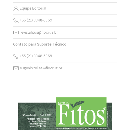
Equipe Editorial
+55 (21) 3348-5369
revistafitos@fiocruz.br
Contato para Suporte Técnico
+55 (21) 3348-5369
eugenio.telles@fiocruz.br