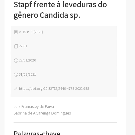
Stapf frente à leveduras do
gênero Candida sp.
v. 15 n. 1 (2021)
22-31
28/01/2020
31/03/2021
https://doi.org/10.32712/2446-4775.2021.958
Luiz Francisley de Paiva
Sabrina de Alvarenga Domingues
Palavras-chave