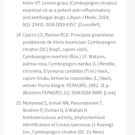
Kebir HT. Lemon grass (Cymbopogon citratus)
essential oil as a potent anti-inflammatory
and antifungal drugs. Libyan J Medic. 2014;
9(1): 25431. ISSN 1819-6357. [CrossRef].
Castro LO, Ramos RLD. Principais gramíneas
produtoras de óleos essenciais: Cymbopogon
citratus (DC) Stapf., capim-cidró,
Cymbopogon martinii (Rox.) J.F. Watson,
palma-rosa, Cymbopogon nardus (L.) Rendle,
citronela, Elyonurus candidus (Trin.) Hack.,
capim-limão, Vetiveria zizanioides (L.) Nash,
vetiver. Porto Alegre: FEPAGRO, 2002. 31 p.
(Boletim FEPAGRO, 11). ISSN 0104-9089. [Link].
Mohamad S, Ismail NN, Parumasivam T,
Ibrahim P, Osman H, A Wahab H.
Antituberculosis activity, phytochemical
identification of Costus speciosus (J. Koenig)
Sm., Cymbopogon citratus (DC. Ex Nees)