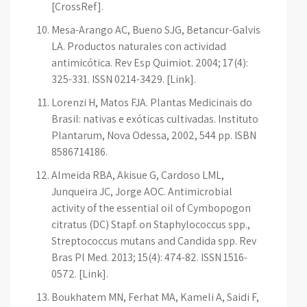
[CrossRef].
Mesa-Arango AC, Bueno SJG, Betancur-Galvis
LA. Productos naturales con actividad
antimicótica. Rev Esp Quimiot. 2004; 17(4):
325-331. ISSN 0214-3429. [Link].
Lorenzi H, Matos FJA. Plantas Medicinais do
Brasil: nativas e exóticas cultivadas. Instituto
Plantarum, Nova Odessa, 2002, 544 pp. ISBN
8586714186.
Almeida RBA, Akisue G, Cardoso LML,
Junqueira JC, Jorge AOC. Antimicrobial
activity of the essential oil of Cymbopogon
citratus (DC) Stapf. on Staphylococcus spp.,
Streptococcus mutans and Candida spp. Rev
Bras Pl Med. 2013; 15(4): 474-82. ISSN 1516-
0572. [Link].
Boukhatem MN, Ferhat MA, Kameli A, Saidi F,