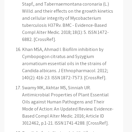
Stapf., and Tabernaemontana coronaria (L.)
Willd. and their effects on the growth kinetics
and cellular integrity of Mycobacterium
tuberculosis H37Rv. BMC - Evidence-Based
Compl Alter Medic. 2018; 18(1): 5. ISSN 1472-
6882. [CrossRef].
Khan MSA, Ahmad I. Biofilm inhibition by
Cymbopogon citratus and Syzygium
aromaticum essential oils in the strains of
Candida albicans. J Ethnopharmacol. 2012;
140(2): 416-23. ISSN 1872-7573. [CrossRef].
Swamy MK, Akhtar MS, Sinniah UR.
Antimicrobial Properties of Plant Essential
Oils against Human Pathogens and Their
Mode of Action: An Updated Review. Evidence-
Based Compl Alter Medic. 2016; Article ID
3012462, p.1-21. ISSN 1741-4288. [CrossRef].