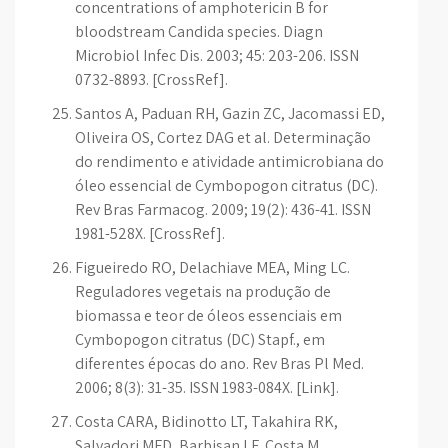
concentrations of amphotericin B for
bloodstream Candida species. Diagn
Microbiol Infec Dis. 2003; 45: 203-206. ISSN
0732-8893. [CrossRef].
Santos A, Paduan RH, Gazin ZC, Jacomassi ED,
Oliveira OS, Cortez DAG et al. Determinação
do rendimento e atividade antimicrobiana do
óleo essencial de Cymbopogon citratus (DC).
Rev Bras Farmacog. 2009; 19(2): 436-41. ISSN
1981-528X. [CrossRef].
Figueiredo RO, Delachiave MEA, Ming LC.
Reguladores vegetais na produção de
biomassa e teor de óleos essenciais em
Cymbopogon citratus (DC) Stapf., em
diferentes épocas do ano. Rev Bras Pl Med.
2006; 8(3): 31-35. ISSN 1983-084X. [Link].
Costa CARA, Bidinotto LT, Takahira RK,
Salvadori MFD, Barbisan LF, Costa M.