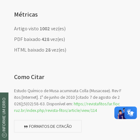
Métricas
Artigo visto
1002
vez(es)
PDF baixado
428
vez(es)
HTML baixado
28
vez(es)
Como Citar
Estudo Químico de Musa acuminata Colla (Musaceae). Rev F
itos [Internet]. 1º de junho de 2010 [citado 7 de agosto de 2
INFORME UM ERRO
026];5(02):58-63. Disponível em:
https://revistafitos.far.fioc
ruz.br/index.php/revista-fitos/article/view/114
FORMATOS DE CITAÇÃO