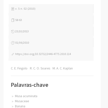
v. 5 n. 02 (2010)
58-63
23/10/2013
01/06/2010
https://doi.org/10.32712/2446-4775.2010.114
C. E. Fingolo
R. C. O. Soares
M. A. C. Kaplan
Palavras-chave
Musa acuminata
Musaceae
Banana