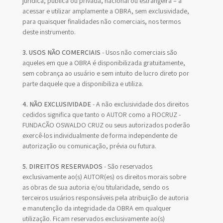
jurídica, pública ou privada, nacional ou estrangeira – a
acessar e utilizar amplamente a OBRA, sem exclusividade,
para quaisquer finalidades não comerciais, nos termos
deste instrumento.
3. USOS NÃO COMERCIAIS
- Usos não comerciais são
aqueles em que a OBRA é disponibilizada gratuitamente,
sem cobrança ao usuário e sem intuito de lucro direto por
parte daquele que a disponibiliza e utiliza.
4. NÃO EXCLUSIVIDADE
- A não exclusividade dos direitos
cedidos significa que tanto o AUTOR como a FIOCRUZ -
FUNDAÇÃO OSWALDO CRUZ ou seus autorizados poderão
exercê-los individualmente de forma independente de
autorização ou comunicação, prévia ou futura.
5. DIREITOS RESERVADOS
- São reservados
exclusivamente ao(s) AUTOR(es) os direitos morais sobre
as obras de sua autoria e/ou titularidade, sendo os
terceiros usuários responsáveis pela atribuição de autoria
e manutenção da integridade da OBRA em qualquer
utilização. Ficam reservados exclusivamente ao(s)