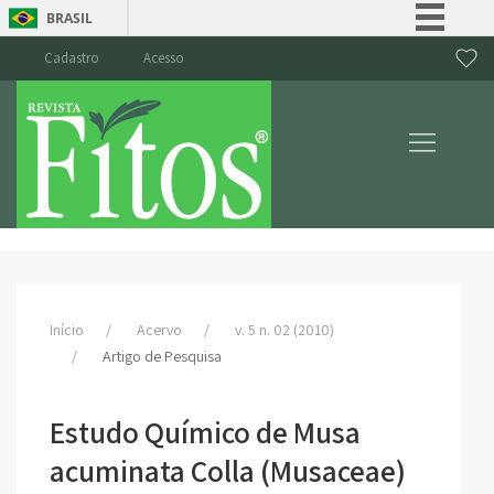
BRASIL
Simplifique!
Cadastro
Acesso
Comunica BR
Participe
Acesso à informação
Legislação
Canais
Início
Acervo
v. 5 n. 02 (2010)
Artigo de Pesquisa
Estudo Químico de Musa
acuminata Colla (Musaceae)