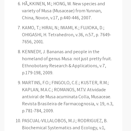
HÃ„KKINEN, M.; HONG, W. New species and
variety of Musa (Musaceae) from Yunnan,
China, Novon, v.17, p.440-446, 2007.
KAMO, T.; HIRAI, N.; IWAMI, K.; FUJIOKA, D.;
OHIGASHI, H. Tetrahedron, v.36, n.57, p. 7649-
7656, 2001.
KENNEDY, J. Bananas and people in the
homeland of genus Musa: not just pretty fruit.
Ethnobotany Research & Applications, v.7,
p.179-198, 2009.
MARTINS, F.O.; FINGOLO, C.E.; KUSTER, R.M.;
KAPLAN, M.A.C.; ROMANOS, M.T.V. Atividade
antiviral de Musa acuminata Colla, Musaceae.
Revista Brasileira de Farmacognosia, v. 19, n.3,
p.781-784, 2009.
PASCUAL-VILLALOBOS, M.J.; RODRIGUEZ, B.
Biochemical Systematics and Ecology, v.1,