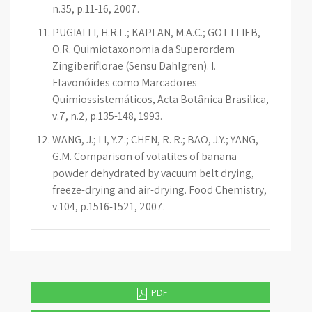
n.35, p.11-16, 2007.
PUGIALLI, H.R.L.; KAPLAN, M.A.C.; GOTTLIEB,
O.R. Quimiotaxonomia da Superordem
Zingiberiflorae (Sensu Dahlgren). I.
Flavonóides como Marcadores
Quimiossistemáticos, Acta Botânica Brasilica,
v.7, n.2, p.135-148, 1993.
WANG, J.; LI, Y.Z.; CHEN, R. R.; BAO, J.Y.; YANG,
G.M. Comparison of volatiles of banana
powder dehydrated by vacuum belt drying,
freeze-drying and air-drying. Food Chemistry,
v.104, p.1516-1521, 2007.
PDF