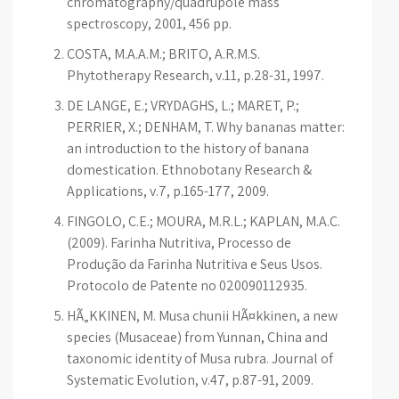
chromatography/quadrupole mass
spectroscopy, 2001, 456 pp.
COSTA, M.A.A.M.; BRITO, A.R.M.S.
Phytotherapy Research, v.11, p.28-31, 1997.
DE LANGE, E.; VRYDAGHS, L.; MARET, P.;
PERRIER, X.; DENHAM, T. Why bananas matter:
an introduction to the history of banana
domestication. Ethnobotany Research &
Applications, v.7, p.165-177, 2009.
FINGOLO, C.E.; MOURA, M.R.L.; KAPLAN, M.A.C.
(2009). Farinha Nutritiva, Processo de
Produção da Farinha Nutritiva e Seus Usos.
Protocolo de Patente no 020090112935.
HÃ„KKINEN, M. Musa chunii HÃ¤kkinen, a new
species (Musaceae) from Yunnan, China and
taxonomic identity of Musa rubra. Journal of
Systematic Evolution, v.47, p.87-91, 2009.