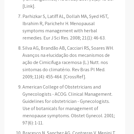
[Link].
Parhizkar S, Latiff AL, Dollah MA, Syed HST,
Ibrahim R, Parichehr H. Menopausal
symptoms management with herbal
remedies. Eur J Sci Res. 2008; 21(1): 46-63.
Silva AG, Brandão AB, Cacciari RS, Soares WH.
Avanços na elucidação dos mecanismos de
ação de Cimicifuga racemosa (L.) Nutt. nos
sintomas do climatério. Rev Bras Pl Med.
2009; 11(4): 455-464. [CrossRef].
American College of Obstetricians and
Gynecologists - ACOG. Clinical Management.
Guidelines for obstetrician - Gynecologists.
Use of botanicals for management of
menopause symptoms. Obstet Gynecol. 2001;
97(6): 1-11.
Bracesco N, Sanchez AG, Contreras V, Menini T,