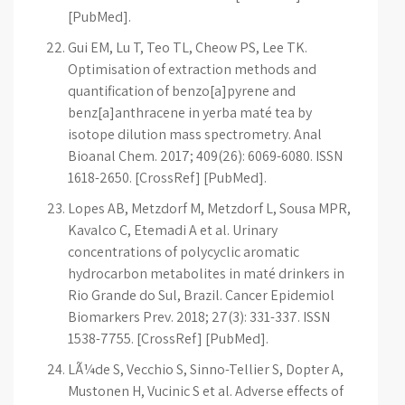
[PubMed].
Gui EM, Lu T, Teo TL, Cheow PS, Lee TK.
Optimisation of extraction methods and
quantification of benzo[a]pyrene and
benz[a]anthracene in yerba maté tea by
isotope dilution mass spectrometry. Anal
Bioanal Chem. 2017; 409(26): 6069-6080. ISSN
1618-2650. [CrossRef] [PubMed].
Lopes AB, Metzdorf M, Metzdorf L, Sousa MPR,
Kavalco C, Etemadi A et al. Urinary
concentrations of polycyclic aromatic
hydrocarbon metabolites in maté drinkers in
Rio Grande do Sul, Brazil. Cancer Epidemiol
Biomarkers Prev. 2018; 27(3): 331-337. ISSN
1538-7755. [CrossRef] [PubMed].
LÃ¼de S, Vecchio S, Sinno-Tellier S, Dopter A,
Mustonen H, Vucinic S et al. Adverse effects of