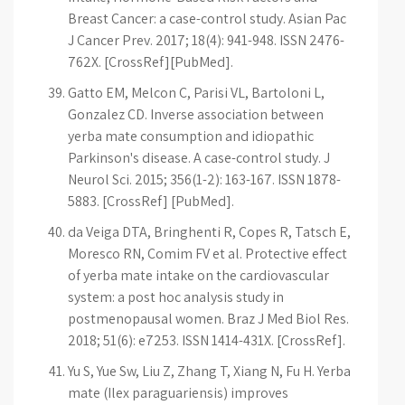
Breast Cancer: a case-control study. Asian Pac
J Cancer Prev. 2017; 18(4): 941-948. ISSN 2476-
762X. [CrossRef][PubMed].
Gatto EM, Melcon C, Parisi VL, Bartoloni L,
Gonzalez CD. Inverse association between
yerba mate consumption and idiopathic
Parkinson's disease. A case-control study. J
Neurol Sci. 2015; 356(1-2): 163-167. ISSN 1878-
5883. [CrossRef] [PubMed].
da Veiga DTA, Bringhenti R, Copes R, Tatsch E,
Moresco RN, Comim FV et al. Protective effect
of yerba mate intake on the cardiovascular
system: a post hoc analysis study in
postmenopausal women. Braz J Med Biol Res.
2018; 51(6): e7253. ISSN 1414-431X. [CrossRef].
Yu S, Yue Sw, Liu Z, Zhang T, Xiang N, Fu H. Yerba
mate (Ilex paraguariensis) improves