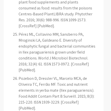
plant food supplements and plants
consumed as food: results from the poisons
Centres-Based PlantLIBRA study. Phytother
Res. 2016; 30(6): 988-996. ISSN 1099-1573.
[CrossRef] [PubMed].
Pérez ML, Collavino MM, Sansberro PA,
Mroginski LA, Galdeano E. Diversity of
endophytic fungal and bacterial communities
in Ilex paraguariensis grown under field
conditions. World J Microbiol Biotechnol.
2016; 32(4): 61. ISSN 1573-0972. [CrossRef]
[PubMed].
Pozebon D, Dressler VL, Marcelo MCA, de
Oliveira TC, Ferrão MF. Toxic and nutrient
elements in yerba mate (Ilex paraguariensis).
Food Addit Contam Part B Surveill. 2015; 8(3):
215-220. ISSN 1939-3229. [CrossRef]
[PubMed].