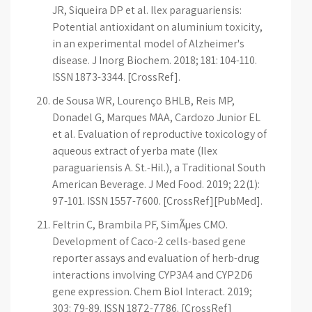
JR, Siqueira DP et al. Ilex paraguariensis:
Potential antioxidant on aluminium toxicity,
in an experimental model of Alzheimer's
disease. J Inorg Biochem. 2018; 181: 104-110.
ISSN 1873-3344. [CrossRef].
de Sousa WR, Lourenço BHLB, Reis MP,
Donadel G, Marques MAA, Cardozo Junior EL
et al. Evaluation of reproductive toxicology of
aqueous extract of yerba mate (Ilex
paraguariensis A. St.-Hil.), a Traditional South
American Beverage. J Med Food. 2019; 22(1):
97-101. ISSN 1557-7600. [CrossRef][PubMed].
Feltrin C, Brambila PF, SimÃµes CMO.
Development of Caco-2 cells-based gene
reporter assays and evaluation of herb-drug
interactions involving CYP3A4 and CYP2D6
gene expression. Chem Biol Interact. 2019;
303: 79-89. ISSN 1872-7786. [CrossRef]