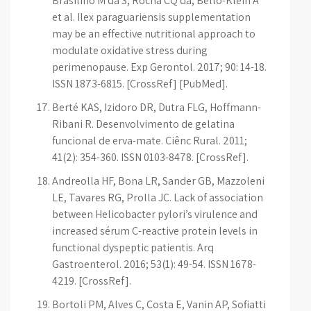
Brasilino M da S, Rocha CQ da, Belló-Klein A
et al. Ilex paraguariensis supplementation
may be an effective nutritional approach to
modulate oxidative stress during
perimenopause. Exp Gerontol. 2017; 90: 14-18.
ISSN 1873-6815. [CrossRef] [PubMed].
Berté KAS, Izidoro DR, Dutra FLG, Hoffmann-
Ribani R. Desenvolvimento de gelatina
funcional de erva-mate. Ciênc Rural. 2011;
41(2): 354-360. ISSN 0103-8478. [CrossRef].
Andreolla HF, Bona LR, Sander GB, Mazzoleni
LE, Tavares RG, Prolla JC. Lack of association
between Helicobacter pylori’s virulence and
increased sérum C-reactive protein levels in
functional dyspeptic patientis. Arq
Gastroenterol. 2016; 53(1): 49-54. ISSN 1678-
4219. [CrossRef].
Bortoli PM, Alves C, Costa E, Vanin AP, Sofiatti