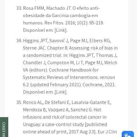
Rosa FMM, Machado JT. O efeito anti-
obesidade da Garcinia cambogia em
humanos. Rev Fitos. 2016; 10(2): 95-219.
Disponível em: [Link].
Higgins JPT, Savović J, Page MJ, Elbers RG,
Sterne JAC. Chapter 8: Assessing risk of bias in
a randomized trial. In: Higgins JPT, Thomas J,
Chandler J, Cumpston M, Li T, Page MJ, Welch
VA (editors). Cochrane Handbook for
Systematic Reviews of Interventions. version
6.2 (updated February 2021). Cochrane, 2021.
Disponível em: [Link].
Ronco AL, De Stefani E, Lasalvia-Galante E,
Mendoza B, Vazquez A, Sanchez G. Hot
infusions and risk of colorectal cancer in
Uruguay: a case-control study [published
online ahead of print, 2017 Aug 23]. Eur J Clin