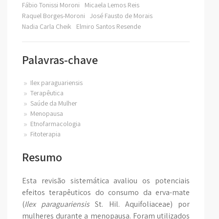
Fábio Tonissi Moroni
Micaela Lemos Reis
Raquel Borges-Moroni
José Fausto de Morais
Nadia Carla Cheik
Elmiro Santos Resende
Palavras-chave
Ilex paraguariensis
Terapêutica
Saúde da Mulher
Menopausa
Etnofarmacologia
Fitoterapia
Resumo
Esta revisão sistemática avaliou os potenciais
efeitos terapêuticos do consumo da erva-mate
(
Ilex paraguariensis
St. Hil. Aquifoliaceae) por
mulheres durante a menopausa. Foram utilizados