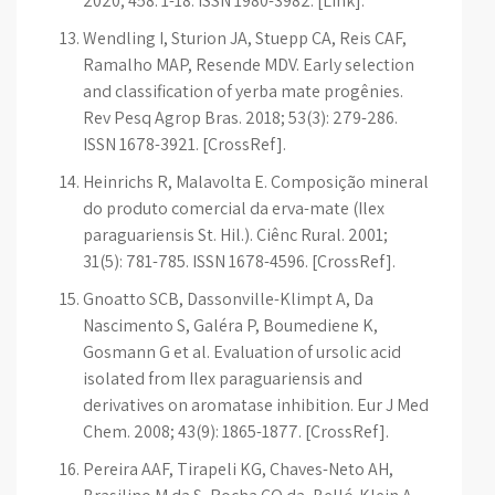
2020; 458: 1-18. ISSN 1980-3982. [Link].
Wendling I, Sturion JA, Stuepp CA, Reis CAF,
Ramalho MAP, Resende MDV. Early selection
and classification of yerba mate progênies.
Rev Pesq Agrop Bras. 2018; 53(3): 279-286.
ISSN 1678-3921. [CrossRef].
Heinrichs R, Malavolta E. Composição mineral
do produto comercial da erva-mate (Ilex
paraguariensis St. Hil.). Ciênc Rural. 2001;
31(5): 781-785. ISSN 1678-4596. [CrossRef].
Gnoatto SCB, Dassonville-Klimpt A, Da
Nascimento S, Galéra P, Boumediene K,
Gosmann G et al. Evaluation of ursolic acid
isolated from Ilex paraguariensis and
derivatives on aromatase inhibition. Eur J Med
Chem. 2008; 43(9): 1865-1877. [CrossRef].
Pereira AAF, Tirapeli KG, Chaves-Neto AH,