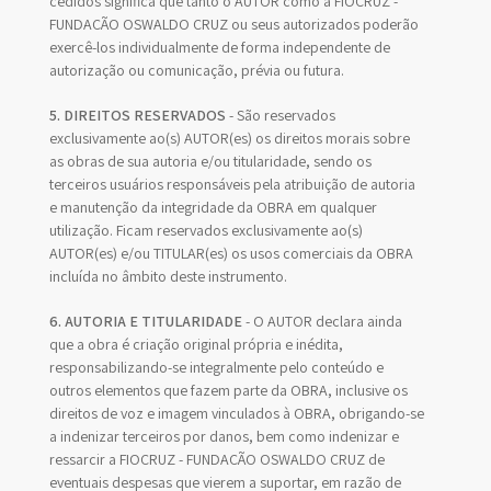
cedidos significa que tanto o AUTOR como a FIOCRUZ -
FUNDAÇÃO OSWALDO CRUZ ou seus autorizados poderão
exercê-los individualmente de forma independente de
autorização ou comunicação, prévia ou futura.
5. DIREITOS RESERVADOS
- São reservados
exclusivamente ao(s) AUTOR(es) os direitos morais sobre
as obras de sua autoria e/ou titularidade, sendo os
terceiros usuários responsáveis pela atribuição de autoria
e manutenção da integridade da OBRA em qualquer
utilização. Ficam reservados exclusivamente ao(s)
AUTOR(es) e/ou TITULAR(es) os usos comerciais da OBRA
incluída no âmbito deste instrumento.
6. AUTORIA E TITULARIDADE
- O AUTOR declara ainda
que a obra é criação original própria e inédita,
responsabilizando-se integralmente pelo conteúdo e
outros elementos que fazem parte da OBRA, inclusive os
direitos de voz e imagem vinculados à OBRA, obrigando-se
a indenizar terceiros por danos, bem como indenizar e
ressarcir a FIOCRUZ - FUNDAÇÃO OSWALDO CRUZ de
eventuais despesas que vierem a suportar, em razão de