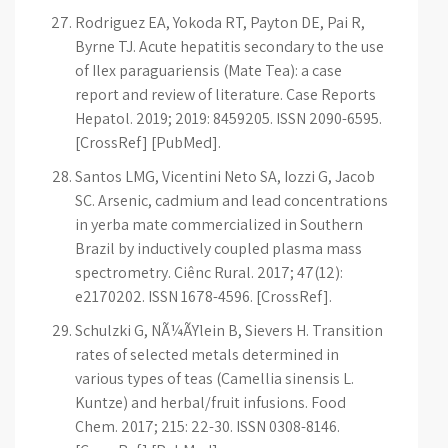
Rodriguez EA, Yokoda RT, Payton DE, Pai R,
Byrne TJ. Acute hepatitis secondary to the use
of Ilex paraguariensis (Mate Tea): a case
report and review of literature. Case Reports
Hepatol. 2019; 2019: 8459205. ISSN 2090-6595.
[CrossRef] [PubMed].
Santos LMG, Vicentini Neto SA, Iozzi G, Jacob
SC. Arsenic, cadmium and lead concentrations
in yerba mate commercialized in Southern
Brazil by inductively coupled plasma mass
spectrometry. Ciênc Rural. 2017; 47(12):
e2170202. ISSN 1678-4596. [CrossRef].
Schulzki G, NÃ¼ÃŸlein B, Sievers H. Transition
rates of selected metals determined in
various types of teas (Camellia sinensis L.
Kuntze) and herbal/fruit infusions. Food
Chem. 2017; 215: 22-30. ISSN 0308-8146.