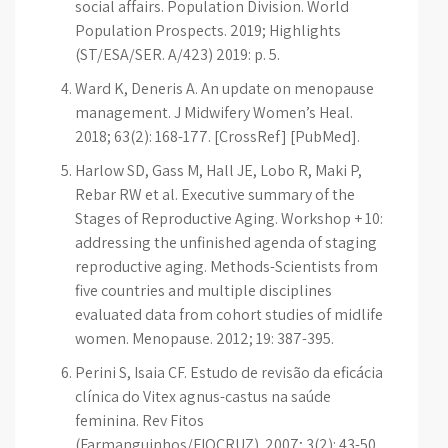
social affairs. Population Division. World
Population Prospects. 2019; Highlights
(ST/ESA/SER. A/423) 2019: p. 5.
Ward K, Deneris A. An update on menopause
management. J Midwifery Women’s Heal.
2018; 63(2): 168-177. [CrossRef] [PubMed].
Harlow SD, Gass M, Hall JE, Lobo R, Maki P,
Rebar RW et al. Executive summary of the
Stages of Reproductive Aging. Workshop + 10:
addressing the unfinished agenda of staging
reproductive aging. Methods-Scientists from
five countries and multiple disciplines
evaluated data from cohort studies of midlife
women. Menopause. 2012; 19: 387-395.
Perini S, Isaia CF. Estudo de revisão da eficácia
clínica do Vitex agnus-castus na saúde
feminina. Rev Fitos
(Farmanguinhos/FIOCRUZ). 2007; 3(2): 43-50.