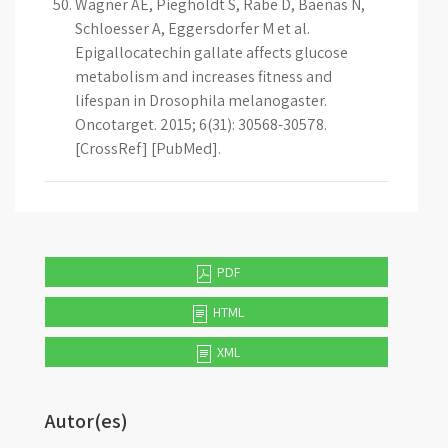
Wagner AE, Piegholdt S, Rabe D, Baenas N,
Schloesser A, Eggersdorfer M et al.
Epigallocatechin gallate affects glucose
metabolism and increases fitness and
lifespan in Drosophila melanogaster.
Oncotarget. 2015; 6(31): 30568-30578.
[CrossRef] [PubMed].
PDF
HTML
XML
Autor(es)