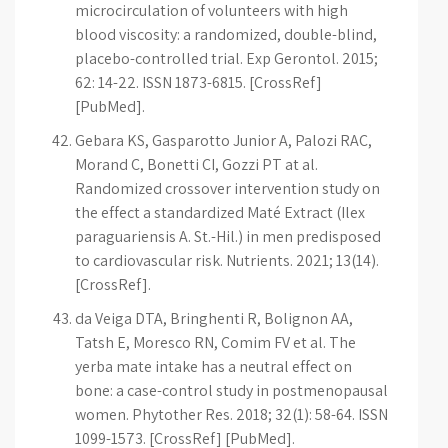
microcirculation of volunteers with high
blood viscosity: a randomized, double-blind,
placebo-controlled trial. Exp Gerontol. 2015;
62: 14-22. ISSN 1873-6815. [CrossRef]
[PubMed].
Gebara KS, Gasparotto Junior A, Palozi RAC,
Morand C, Bonetti CI, Gozzi PT at al.
Randomized crossover intervention study on
the effect a standardized Maté Extract (Ilex
paraguariensis A. St.-Hil.) in men predisposed
to cardiovascular risk. Nutrients. 2021; 13(14).
[CrossRef].
da Veiga DTA, Bringhenti R, Bolignon AA,
Tatsh E, Moresco RN, Comim FV et al. The
yerba mate intake has a neutral effect on
bone: a case-control study in postmenopausal
women. Phytother Res. 2018; 32(1): 58-64. ISSN
1099-1573. [CrossRef] [PubMed].