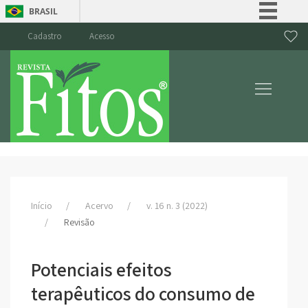
BRASIL
Simplifique!
Cadastro
Acesso
Comunica BR
Participe
Acesso à informação
Legislação
Canais
Início
Acervo
v. 16 n. 3 (2022)
Revisão
Potenciais efeitos
terapêuticos do consumo de