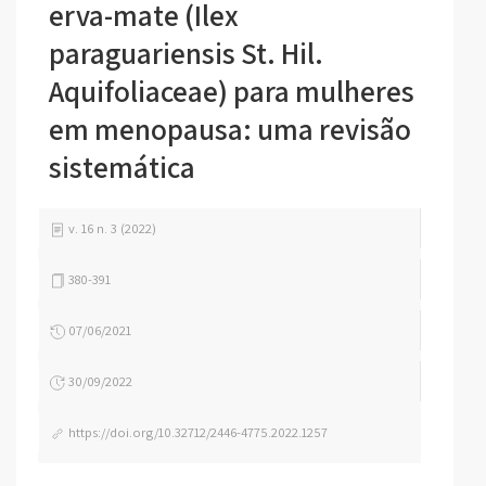
erva-mate (Ilex
paraguariensis St. Hil.
Aquifoliaceae) para mulheres
em menopausa: uma revisão
sistemática
v. 16 n. 3 (2022)
380-391
07/06/2021
30/09/2022
https://doi.org/10.32712/2446-4775.2022.1257