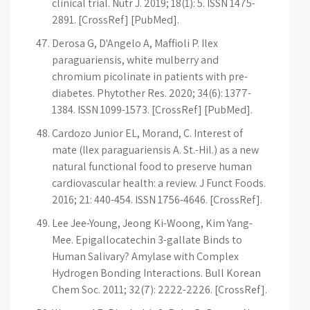
clinical trial. Nutr J. 2019; 18(1): 5. ISSN 1475-
2891. [CrossRef] [PubMed].
Derosa G, D'Angelo A, Maffioli P. Ilex
paraguariensis, white mulberry and
chromium picolinate in patients with pre-
diabetes. Phytother Res. 2020; 34(6): 1377-
1384. ISSN 1099-1573. [CrossRef] [PubMed].
Cardozo Junior EL, Morand, C. Interest of
mate (Ilex paraguariensis A. St.-Hil.) as a new
natural functional food to preserve human
cardiovascular health: a review. J Funct Foods.
2016; 21: 440-454. ISSN 1756-4646. [CrossRef].
Lee Jee-Young, Jeong Ki-Woong, Kim Yang-
Mee. Epigallocatechin 3-gallate Binds to
Human Salivary? Amylase with Complex
Hydrogen Bonding Interactions. Bull Korean
Chem Soc. 2011; 32(7): 2222-2226. [CrossRef].