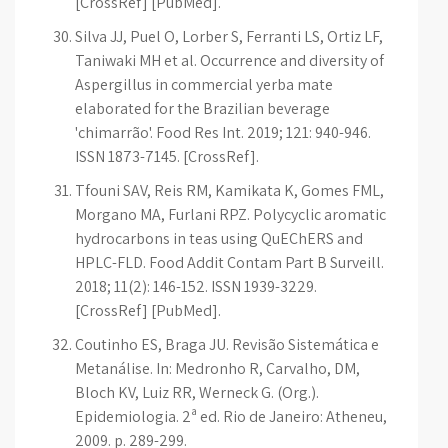
[CrossRef] [PubMed].
Silva JJ, Puel O, Lorber S, Ferranti LS, Ortiz LF,
Taniwaki MH et al. Occurrence and diversity of
Aspergillus in commercial yerba mate
elaborated for the Brazilian beverage
'chimarrão'. Food Res Int. 2019; 121: 940-946.
ISSN 1873-7145. [CrossRef].
Tfouni SAV, Reis RM, Kamikata K, Gomes FML,
Morgano MA, Furlani RPZ. Polycyclic aromatic
hydrocarbons in teas using QuEChERS and
HPLC-FLD. Food Addit Contam Part B Surveill.
2018; 11(2): 146-152. ISSN 1939-3229.
[CrossRef] [PubMed].
Coutinho ES, Braga JU. Revisão Sistemática e
Metanálise. In: Medronho R, Carvalho, DM,
Bloch KV, Luiz RR, Werneck G. (Org.).
Epidemiologia. 2ª ed. Rio de Janeiro: Atheneu,
2009. p. 289-299.