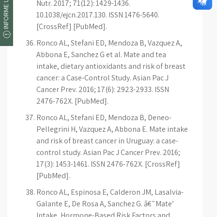
INFORME UM ERRO
Nutr. 2017; 71(12): 1429-1436.
10.1038/ejcn.2017.130. ISSN 1476-5640.
[CrossRef] [PubMed].
Ronco AL, Stefani ED, Mendoza B, Vazquez A,
Abbona E, Sanchez G et al. Mate and tea
intake, dietary antioxidants and risk of breast
cancer: a Case-Control Study. Asian Pac J
Cancer Prev. 2016; 17(6): 2923-2933. ISSN
2476-762X. [PubMed].
Ronco AL, Stefani ED, Mendoza B, Deneo-
Pellegrini H, Vazquez A, Abbona E. Mate intake
and risk of breast cancer in Uruguay: a case-
control study. Asian Pac J Cancer Prev. 2016;
17(3): 1453-1461. ISSN 2476-762X. [CrossRef]
[PubMed].
Ronco AL, Espinosa E, Calderon JM, Lasalvia-
Galante E, De Rosa A, Sanchez G. â€˜Mate’
Intake, Hormone-Based Risk Factors and