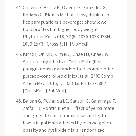
Chaves G, Britez N, Oviedo G, Gonzalez G,
Italiano C, Blanes M et al. Heavy drinkers of
Ilex paraguariensis beverages show lower
lipid profiles but higher body weight.
Phytother Res. 2018; 32(6): 1030-1038. ISSN
1099-1573. [CrossRef] [PubMed].
Kim SY, Oh MR, Kim MG, Chae HJ, Chae SW.
Anti-obesity effects of Yerba Mate (Ilex
paraguariensis): a randomized, double-blind,
placebo-controlled clinical trial. BMC Compl
Altern Med. 2015; 15: 338. ISSN 1472-6882.
[CrossRef] [PubMed].
Balsan G, Pellanda LC, Sausen G, Galarraga T,
Zaffari D, Pontin B et al. Effect of yerba mate
and green tea on paraoxonase and leptin
levels in patients affected by overweight or
obesity and dyslipidemia: a randomized