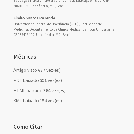
Educação Física e Fisioterapia, Campus Educação Física, CEP
38400-678, Uberlândia, MG, Brasil
Elmiro Santos Resende
Universidade Federal de Uberlândia (UFU), Faculdade de
Medicina, Departamento de Clínica Médica. Campus Umuarama,
CEP 38408-100, Uberlândia, MG, Brasil
Métricas
Artigo visto
637
vez(es)
PDF baixado
551
vez(es)
HTML baixado
364
vez(es)
XML baixado
154
vez(es)
Como Citar