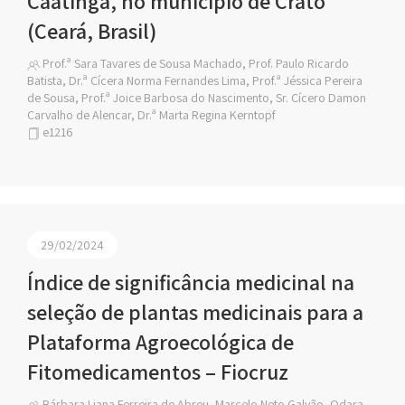
Caatinga, no município de Crato
(Ceará, Brasil)
Prof.ª Sara Tavares de Sousa Machado, Prof. Paulo Ricardo
Batista, Dr.ª Cícera Norma Fernandes Lima, Prof.ª Jéssica Pereira
de Sousa, Prof.ª Joice Barbosa do Nascimento, Sr. Cícero Damon
Carvalho de Alencar, Dr.ª Marta Regina Kerntopf
e1216
29/02/2024
Índice de significância medicinal na
seleção de plantas medicinais para a
Plataforma Agroecológica de
Fitomedicamentos – Fiocruz
Bárbara Liana Ferreira de Abreu, Marcelo Neto Galvão, Odara