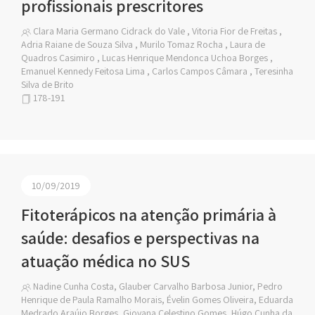
profissionais prescritores
Clara Maria Germano Cidrack do Vale , Vitoria Fior de Freitas ,
Adria Raiane de Souza Silva , Murilo Tomaz Rocha , Laura de
Quadros Casimiro , Lucas Henrique Mendonca Uchoa Borges ,
Emanuel Kennedy Feitosa Lima , Carlos Campos Câmara , Teresinha
Silva de Brito
178-191
10/09/2019
Fitoterápicos na atenção primária à
saúde: desafios e perspectivas na
atuação médica no SUS
Nadine Cunha Costa, Glauber Carvalho Barbosa Junior, Pedro
Henrique de Paula Ramalho Morais, Évelin Gomes Oliveira, Eduarda
Medrado Araújo Borges, Giovana Celestino Gomes, Húgo Cunha da