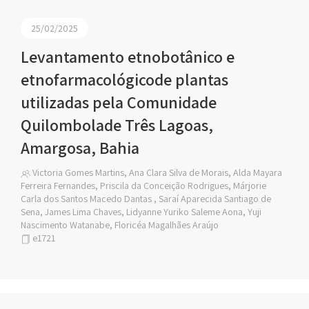
25/02/2025
Levantamento etnobotânico e
etnofarmacológicode plantas
utilizadas pela Comunidade
Quilombolade Três Lagoas,
Amargosa, Bahia
Victoria Gomes Martins, Ana Clara Silva de Morais, Alda Mayara
Ferreira Fernandes, Priscila da Conceição Rodrigues, Márjorie
Carla dos Santos Macedo Dantas , Saraí Aparecida Santiago de
Sena, James Lima Chaves, Lidyanne Yuriko Saleme Aona, Yuji
Nascimento Watanabe, Floricéa Magalhães Araújo
e1721