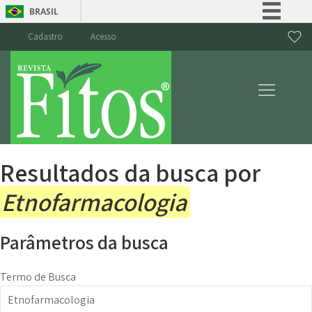
BRASIL
Simplifique!
Cadastro
Acesso
Comunica BR
Participe
Acesso à informação
Legislação
Canais
Resultados da busca por
Etnofarmacologia
Parâmetros da busca
Termo de Busca