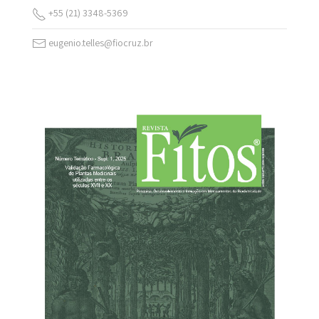
+55 (21) 3348-5369
eugenio.telles@fiocruz.br