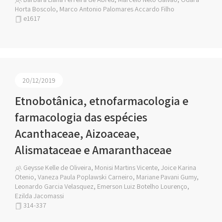
Horta Boscolo, Marco Antonio Palomares Accardo Filho
e1617
20/12/2019
Etnobotânica, etnofarmacologia e
farmacologia das espécies
Acanthaceae, Aizoaceae,
Alismataceae e Amaranthaceae
Geysse Kelle de Oliveira, Monisi Martins Vicente, Joice Karina
Otenio, Vaneza Paula Poplawski Carneiro, Mariane Pavani Gumy,
Leonardo Garcia Velasquez, Emerson Luiz Botelho Lourenço,
Ezilda Jacomassi
314-337