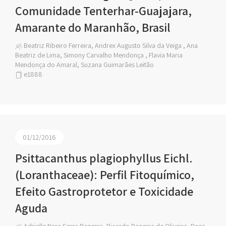
Comunidade Tenterhar-Guajajara,
Amarante do Maranhão, Brasil
Beatriz Ribeiro Ferreira, Andrex Augusto Silva da Veiga , Ana
Beatriz de Lima, Simony Carvalho Mendonça , Flavia Maria
Mendonça do Amaral, Suzana Guimarães Leitão
e1888
01/12/2016
Psittacanthus plagiophyllus Eichl.
(Loranthaceae): Perfil Fitoquímico,
Efeito Gastroprotetor e Toxicidade
Aguda