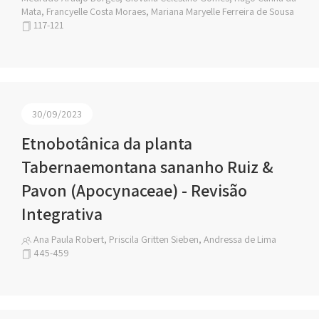
Mata, Francyelle Costa Moraes, Mariana Maryelle Ferreira de Sousa
117-121
30/09/2023
Etnobotânica da planta
Tabernaemontana sananho Ruiz &
Pavon (Apocynaceae) - Revisão
Integrativa
Ana Paula Robert, Priscila Gritten Sieben, Andressa de Lima
445-459