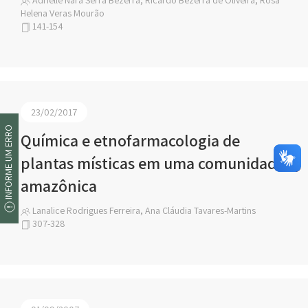
Adrielle Nara Serra Bezerra, Ricardo Bezerra de Oliveira, Rosa
Helena Veras Mourão
141-154
23/02/2017
INFORME UM ERRO
Química e etnofarmacologia de
plantas místicas em uma comunidade
amazônica
Lanalice Rodrigues Ferreira, Ana Cláudia Tavares-Martins
307-328