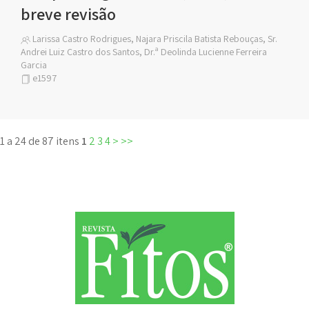
breve revisão
Larissa Castro Rodrigues, Najara Priscila Batista Rebouças, Sr.
Andrei Luiz Castro dos Santos, Dr.ª Deolinda Lucienne Ferreira
Garcia
e1597
1 a 24 de 87 itens
1
2
3
4
>
>>