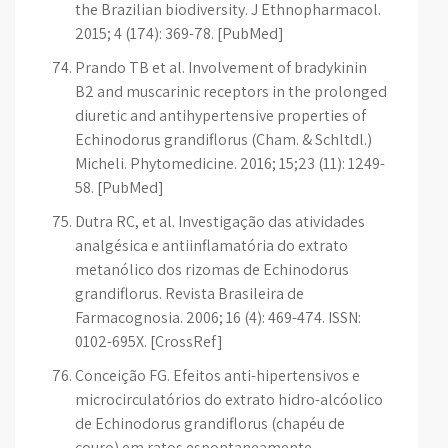
the Brazilian biodiversity. J Ethnopharmacol.
2015; 4 (174): 369-78. [PubMed]
Prando TB et al. Involvement of bradykinin
B2 and muscarinic receptors in the prolonged
diuretic and antihypertensive properties of
Echinodorus grandiflorus (Cham. & Schltdl.)
Micheli. Phytomedicine. 2016; 15;23 (11): 1249-
58. [PubMed]
Dutra RC, et al. Investigação das atividades
analgésica e antiinflamatória do extrato
metanólico dos rizomas de Echinodorus
grandiflorus. Revista Brasileira de
Farmacognosia. 2006; 16 (4): 469-474. ISSN:
0102-695X. [CrossRef]
Conceição FG. Efeitos anti-hipertensivos e
microcirculatórios do extrato hidro-alcóolico
de Echinodorus grandiflorus (chapéu de
couro) em ratos espontaneamente