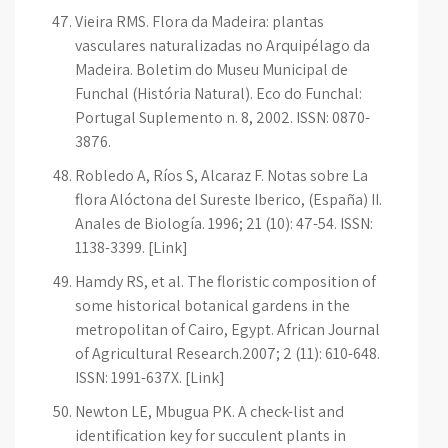
Vieira RMS. Flora da Madeira: plantas
vasculares naturalizadas no Arquipélago da
Madeira. Boletim do Museu Municipal de
Funchal (História Natural). Eco do Funchal:
Portugal Suplemento n. 8, 2002. ISSN: 0870-
3876.
Robledo A, Ríos S, Alcaraz F. Notas sobre La
flora Alóctona del Sureste Iberico, (España) II.
Anales de Biología. 1996; 21 (10): 47-54. ISSN:
1138-3399. [Link]
Hamdy RS, et al. The floristic composition of
some historical botanical gardens in the
metropolitan of Cairo, Egypt. African Journal
of Agricultural Research.2007; 2 (11): 610-648.
ISSN: 1991-637X. [Link]
Newton LE, Mbugua PK. A check-list and
identification key for succulent plants in