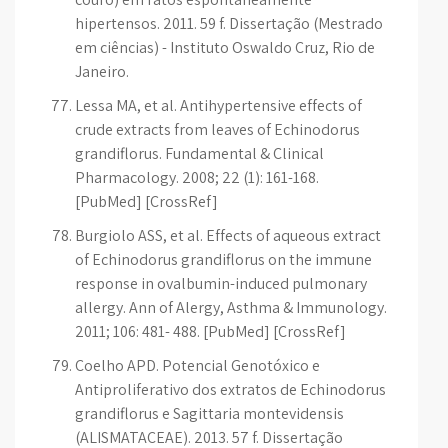
hipertensos. 2011. 59 f. Dissertação (Mestrado
em ciências) - Instituto Oswaldo Cruz, Rio de
Janeiro.
Lessa MA, et al. Antihypertensive effects of
crude extracts from leaves of Echinodorus
grandiflorus. Fundamental & Clinical
Pharmacology. 2008; 22 (1): 161-168.
[PubMed] [CrossRef]
Burgiolo ASS, et al. Effects of aqueous extract
of Echinodorus grandiflorus on the immune
response in ovalbumin-induced pulmonary
allergy. Ann of Alergy, Asthma & Immunology.
2011; 106: 481- 488. [PubMed] [CrossRef]
Coelho APD. Potencial Genotóxico e
Antiproliferativo dos extratos de Echinodorus
grandiflorus e Sagittaria montevidensis
(ALISMATACEAE). 2013. 57 f. Dissertação