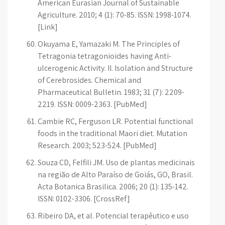
American Eurasian Journal of Sustainable
Agriculture. 2010; 4 (1): 70-85. ISSN: 1998-1074.
[Link]
Okuyama E, Yamazaki M. The Principles of
Tetragonia tetragonioides having Anti-
ulcerogenic Activity. II. Isolation and Structure
of Cerebrosides. Chemical and
Pharmaceutical Bulletin. 1983; 31 (7): 2209-
2219. ISSN: 0009-2363. [PubMed]
Cambie RC, Ferguson LR. Potential functional
foods in the traditional Maori diet. Mutation
Research. 2003; 523-524. [PubMed]
Souza CD, Felfili JM. Uso de plantas medicinais
na região de Alto Paraíso de Goiás, GO, Brasil.
Acta Botanica Brasilica. 2006; 20 (1): 135-142.
ISSN: 0102-3306. [CrossRef]
Ribeiro DA, et al. Potencial terapêutico e uso