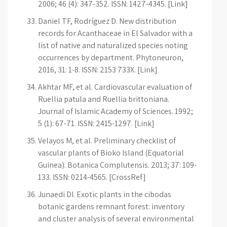
2006; 46 (4): 347-352. ISSN: 1427-4345. [Link]
Daniel TF, Rodríguez D. New distribution
records for Acanthaceae in El Salvador with a
list of native and naturalized species noting
occurrences by department. Phytoneuron,
2016, 31: 1-8. ISSN: 2153 733X. [Link]
Akhtar MF, et al. Cardiovascular evaluation of
Ruellia patula and Ruellia brittoniana.
Journal of Islamic Academy of Sciences. 1992;
5 (1): 67-71. ISSN: 2415-1297. [Link]
Velayos M, et al. Preliminary checklist of
vascular plants of Bioko Island (Equatorial
Guinea). Botanica Complutensis. 2013; 37: 109-
133. ISSN: 0214-4565. [CrossRef]
Junaedi DI. Exotic plants in the cibodas
botanic gardens remnant forest: inventory
and cluster analysis of several environmental