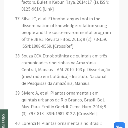
factors. Buletin Kebun Raya. 2014; 17 (1). ISSN:
0125-961X. [Link]
Silva JC, et al. Ethnobotany as tool in the
dissemination of knowledge: relation young
people and the socio-environmental program
of the JBRJ. Revista Fitos. 2015; 9 (2): 73-159.
ISSN: 1808-9569. [CrossRef]
Souza CCV. Etnobotânica de quintais em três
comunidades ribeirinhas na Amazônia
Central, Manaus – AM. 2010. 103 p. Dissertação
(mestrado em botânica) - Instituto Nacional
de Pesquisas da Amazônia, Manaus.
Siviero A, et al. Plantas ornamentais em
quintais urbanos de Rio Branco, Brasil. Bol.
Mus. Para. Emílio Goeldi. Cienc. Hum. 2014; 9
(3): 797-813. ISSN: 1981-8122. [CrossRef]
Lorenzi H. Plantas ornamentais no Brasil: