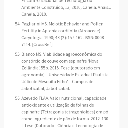
Encontro Nacional de Tecnologia do
Ambiente Construído, 13, 2010, Canela. Anais...
Canela, 2010.
Pagliarini MS. Meiotic Behavior and Pollen
Fertility in Aptenia cordifolia (Aizoaceae).
Caryologia. 1990; 43 (2): 157-162. ISSN: 0008-
7114. [CrossRef]
Bianco MS. Viabilidade agroeconômica do
consórcio de couve com espinafre ‘Nova
Zelândia’. 55p. 2015. Tese (doutorado em
agronomia) – Universidade Estadual Paulista
‘Júlio de Mesquita Filho’ – Campus de
Jaboticabal, Jaboticabal.
Azevedo FLAA. Valor nutricional, capacidade
antioxidante e utilização de folhas de
espinafre (Tetragonia tetragonioides) em pó
como ingrediente de pão de forma. 2012. 130
f. Tese (Dutorado - Ciência e Tecnologia de