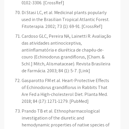
0102-3306. [CrossRef]
Di Stasi LC, et al. Medicinal plants popularly
used in the Brasilian Tropical Atlantic Forest.
Fitoterapia. 2002; 73 (1): 69-91. [CrossRef]
Cardoso GLC, Pereira NA, Lainetti R. Avaliação
das atividades antinociceptiva,
antiinflamatória e diurética de chapéu-de-
couro (Echinodorus grandiflorus, [Cham. &
Schl.] Mitch, Alismataceae). Revista Brasileira
de Farmácia. 2003; 84 (1): 5-7. [Link]
Gasparotto FM et al. Heart-Protective Effects
of Echinodorus grandiflorus in Rabbits That
Are Fed a High-cholesterol Diet. Planta Med.
2018; 84 (17): 1271-1279. [PubMed]
Prando TB et al. Ethnopharmacological
investigation of the diuretic and
hemodynamic properties of native species of