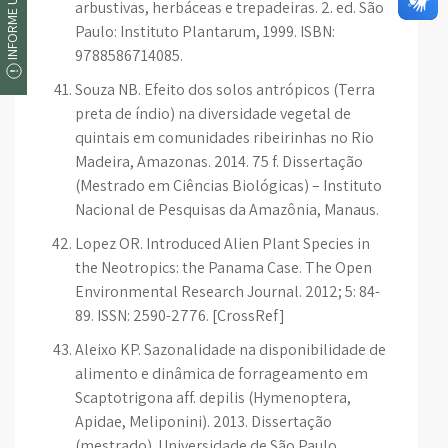
INFORME UM ERRO
arbustivas, herbáceas e trepadeiras. 2. ed. São
Paulo: Instituto Plantarum, 1999. ISBN:
9788586714085.
Souza NB. Efeito dos solos antrópicos (Terra
preta de índio) na diversidade vegetal de
quintais em comunidades ribeirinhas no Rio
Madeira, Amazonas. 2014. 75 f. Dissertação
(Mestrado em Ciências Biológicas) – Instituto
Nacional de Pesquisas da Amazônia, Manaus.
Lopez OR. Introduced Alien Plant Species in
the Neotropics: the Panama Case. The Open
Environmental Research Journal. 2012; 5: 84-
89. ISSN: 2590-2776. [CrossRef]
Aleixo KP. Sazonalidade na disponibilidade de
alimento e dinâmica de forrageamento em
Scaptotrigona aff. depilis (Hymenoptera,
Apidae, Meliponini). 2013. Dissertação
(mestrado). Universidade de São Paulo,