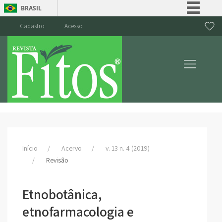
BRASIL
Simplifique!
Cadastro
Acesso
Comunica BR
Participe
Acesso à informação
Legislação
Canais
Início
Acervo
v. 13 n. 4 (2019)
Revisão
Etnobotânica,
etnofarmacologia e