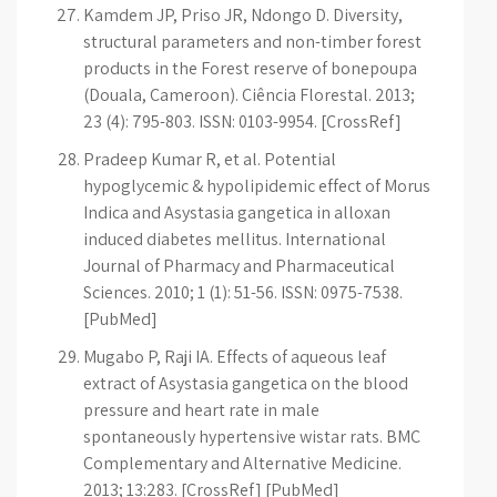
Kamdem JP, Priso JR, Ndongo D. Diversity,
structural parameters and non-timber forest
products in the Forest reserve of bonepoupa
(Douala, Cameroon). Ciência Florestal. 2013;
23 (4): 795-803. ISSN: 0103-9954. [CrossRef]
Pradeep Kumar R, et al. Potential
hypoglycemic & hypolipidemic effect of Morus
Indica and Asystasia gangetica in alloxan
induced diabetes mellitus. International
Journal of Pharmacy and Pharmaceutical
Sciences. 2010; 1 (1): 51-56. ISSN: 0975-7538.
[PubMed]
Mugabo P, Raji IA. Effects of aqueous leaf
extract of Asystasia gangetica on the blood
pressure and heart rate in male
spontaneously hypertensive wistar rats. BMC
Complementary and Alternative Medicine.
2013; 13:283. [CrossRef] [PubMed]