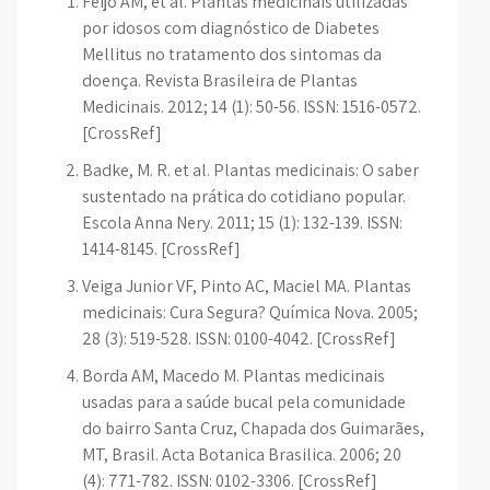
Feijo AM, et al. Plantas medicinais utilizadas
por idosos com diagnóstico de Diabetes
Mellitus no tratamento dos sintomas da
doença. Revista Brasileira de Plantas
Medicinais. 2012; 14 (1): 50-56. ISSN: 1516-0572.
[CrossRef]
Badke, M. R. et al. Plantas medicinais: O saber
sustentado na prática do cotidiano popular.
Escola Anna Nery. 2011; 15 (1): 132-139. ISSN:
1414-8145. [CrossRef]
Veiga Junior VF, Pinto AC, Maciel MA. Plantas
medicinais: Cura Segura? Química Nova. 2005;
28 (3): 519-528. ISSN: 0100-4042. [CrossRef]
Borda AM, Macedo M. Plantas medicinais
usadas para a saúde bucal pela comunidade
do bairro Santa Cruz, Chapada dos Guimarães,
MT, Brasil. Acta Botanica Brasilica. 2006; 20
(4): 771-782. ISSN: 0102-3306. [CrossRef]