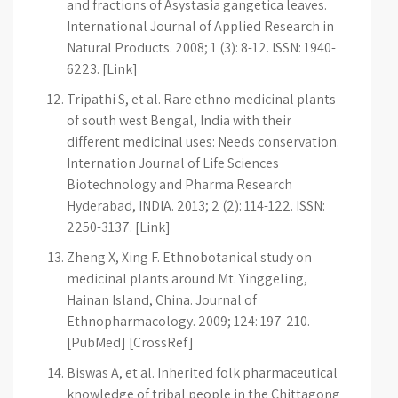
and fractions of Asystasia gangetica leaves.
International Journal of Applied Research in
Natural Products. 2008; 1 (3): 8-12. ISSN: 1940-
6223. [Link]
Tripathi S, et al. Rare ethno medicinal plants
of south west Bengal, India with their
different medicinal uses: Needs conservation.
Internation Journal of Life Sciences
Biotechnology and Pharma Research
Hyderabad, INDIA. 2013; 2 (2): 114-122. ISSN:
2250-3137. [Link]
Zheng X, Xing F. Ethnobotanical study on
medicinal plants around Mt. Yinggeling,
Hainan Island, China. Journal of
Ethnopharmacology. 2009; 124: 197-210.
[PubMed] [CrossRef]
Biswas A, et al. Inherited folk pharmaceutical
knowledge of tribal people in the Chittagong