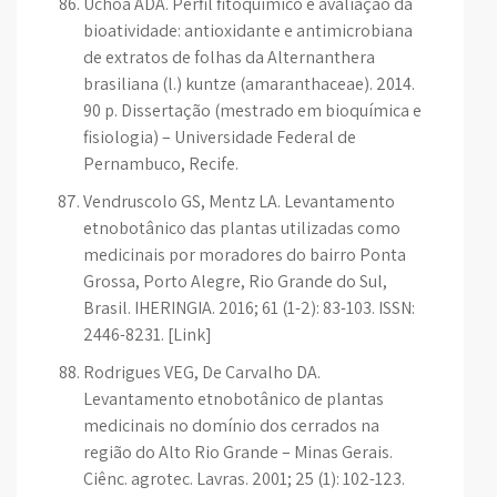
Uchôa ADA. Perfil fitoquímico e avaliação da
bioatividade: antioxidante e antimicrobiana
de extratos de folhas da Alternanthera
brasiliana (l.) kuntze (amaranthaceae). 2014.
90 p. Dissertação (mestrado em bioquímica e
fisiologia) – Universidade Federal de
Pernambuco, Recife.
Vendruscolo GS, Mentz LA. Levantamento
etnobotânico das plantas utilizadas como
medicinais por moradores do bairro Ponta
Grossa, Porto Alegre, Rio Grande do Sul,
Brasil. IHERINGIA. 2016; 61 (1-2): 83-103. ISSN:
2446-8231. [Link]
Rodrigues VEG, De Carvalho DA.
Levantamento etnobotânico de plantas
medicinais no domínio dos cerrados na
região do Alto Rio Grande – Minas Gerais.
Ciênc. agrotec. Lavras. 2001; 25 (1): 102-123.