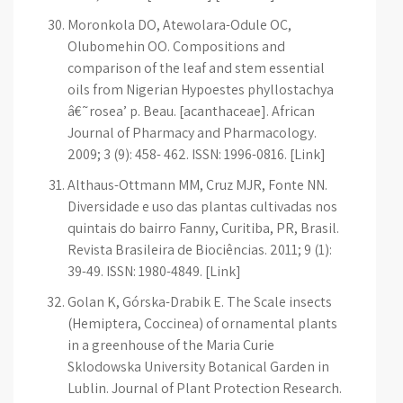
Moronkola DO, Atewolara-Odule OC,
Olubomehin OO. Compositions and
comparison of the leaf and stem essential
oils from Nigerian Hypoestes phyllostachya
â€˜rosea’ p. Beau. [acanthaceae]. African
Journal of Pharmacy and Pharmacology.
2009; 3 (9): 458- 462. ISSN: 1996-0816. [Link]
Althaus-Ottmann MM, Cruz MJR, Fonte NN.
Diversidade e uso das plantas cultivadas nos
quintais do bairro Fanny, Curitiba, PR, Brasil.
Revista Brasileira de Biociências. 2011; 9 (1):
39-49. ISSN: 1980-4849. [Link]
Golan K, Górska-Drabik E. The Scale insects
(Hemiptera, Coccinea) of ornamental plants
in a greenhouse of the Maria Curie
Sklodowska University Botanical Garden in
Lublin. Journal of Plant Protection Research.