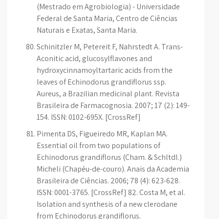
(Mestrado em Agrobiologia) - Universidade
Federal de Santa Maria, Centro de Ciências
Naturais e Exatas, Santa Maria.
Schinitzler M, Petereit F, Nahrstedt A. Trans-
Aconitic acid, glucosylflavones and
hydroxycinnamoyltartaric acids from the
leaves of Echinodorus grandiflorus ssp.
Aureus, a Brazilian medicinal plant. Revista
Brasileira de Farmacognosia. 2007; 17 (2): 149-
154. ISSN: 0102-695X. [CrossRef]
Pimenta DS, Figueiredo MR, Kaplan MA.
Essential oil from two populations of
Echinodorus grandiflorus (Cham. & Schltdl.)
Micheli (Chapéu-de-couro). Anais da Academia
Brasileira de Ciências. 2006; 78 (4): 623-628.
ISSN: 0001-3765. [CrossRef] 82. Costa M, et al.
Isolation and synthesis of a new clerodane
from Echinodorus grandiflorus.