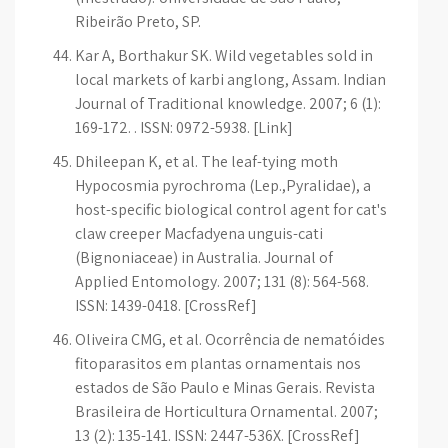
Ribeirão Preto, SP.
Kar A, Borthakur SK. Wild vegetables sold in
local markets of karbi anglong, Assam. Indian
Journal of Traditional knowledge. 2007; 6 (1):
169-172. . ISSN: 0972-5938. [Link]
Dhileepan K, et al. The leaf-tying moth
Hypocosmia pyrochroma (Lep.,Pyralidae), a
host-specific biological control agent for cat's
claw creeper Macfadyena unguis-cati
(Bignoniaceae) in Australia. Journal of
Applied Entomology. 2007; 131 (8): 564-568.
ISSN: 1439-0418. [CrossRef]
Oliveira CMG, et al. Ocorrência de nematóides
fitoparasitos em plantas ornamentais nos
estados de São Paulo e Minas Gerais. Revista
Brasileira de Horticultura Ornamental. 2007;
13 (2): 135-141. ISSN: 2447-536X. [CrossRef]