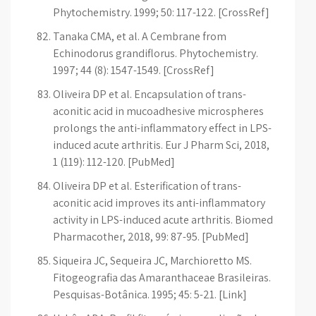
Phytochemistry. 1999; 50: 117-122. [CrossRef]
Tanaka CMA, et al. A Cembrane from
Echinodorus grandiflorus. Phytochemistry.
1997; 44 (8): 1547-1549. [CrossRef]
Oliveira DP et al. Encapsulation of trans-
aconitic acid in mucoadhesive microspheres
prolongs the anti-inflammatory effect in LPS-
induced acute arthritis. Eur J Pharm Sci, 2018,
1 (119): 112-120. [PubMed]
Oliveira DP et al. Esterification of trans-
aconitic acid improves its anti-inflammatory
activity in LPS-induced acute arthritis. Biomed
Pharmacother, 2018, 99: 87-95. [PubMed]
Siqueira JC, Sequeira JC, Marchioretto MS.
Fitogeografia das Amaranthaceae Brasileiras.
Pesquisas-Botânica. 1995; 45: 5-21. [Link]