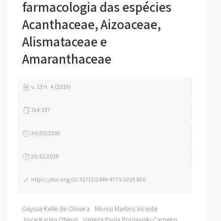
farmacologia das espécies
Acanthaceae, Aizoaceae,
Alismataceae e
Amaranthaceae
v. 13 n. 4 (2019)
314-337
30/05/2019
20/12/2019
https://doi.org/10.32712/2446-4775.2019.800
Geysse Kelle de Oliveira
Monisi Martins Vicente
Joice Karina Otenio
Vaneza Paula Poplawski Carneiro