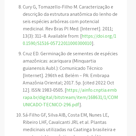
Cury G, Tomazello-Filho M. Caracterização e
descrição da estrutura anatômica do lenho de
seis espécies arbóreas com potencial
medicinal. Rev Bras Pl Med. [Internet]. 2011;
13(3): 311–8. Available from: [
https://doi.org/1
0.1590/S1516-05722011000300010
].
Cruz ED. Germinação de sementes de espécies
amazônicas: acariquara (Minquartia
guianensis Aubl.): Comunicado Técnico
[Internet]. 296th ed. Belém – PA: Embrapa
Amazônia Oriental; 2017. 5p. [cited 2022 Oct
12]. ISSN: 1983-0505. [
https://ainfo.cnptia.emb
rapa.br/digital/bitstream/item/168631/1/COM
UNICADO-TECNICO-296.pdf
].
Sá-Filho GF, Silva AIB, Costa EM, Nunes LE,
Ribeiro LHF, Cavalcanti JRL et al. Plantas
medicinais utilizadas na Caatinga brasileira e