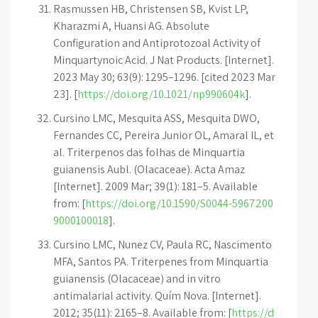
Rasmussen HB, Christensen SB, Kvist LP,
Kharazmi A, Huansi AG. Absolute
Configuration and Antiprotozoal Activity of
Minquartynoic Acid. J Nat Products. [Internet].
2023 May 30; 63(9): 1295–1296. [cited 2023 Mar
23]. [
https://doi.org/10.1021/np990604k
].
Cursino LMC, Mesquita ASS, Mesquita DWO,
Fernandes CC, Pereira Junior OL, Amaral IL, et
al. Triterpenos das folhas de Minquartia
guianensis Aubl. (Olacaceae). Acta Amaz
[Internet]. 2009 Mar; 39(1): 181–5. Available
from: [
https://doi.org/10.1590/S0044-5967200
9000100018
].
Cursino LMC, Nunez CV, Paula RC, Nascimento
MFA, Santos PA. Triterpenes from Minquartia
guianensis (Olacaceae) and in vitro
antimalarial activity. Quím Nova. [Internet].
2012; 35(11): 2165–8. Available from: [
https://d