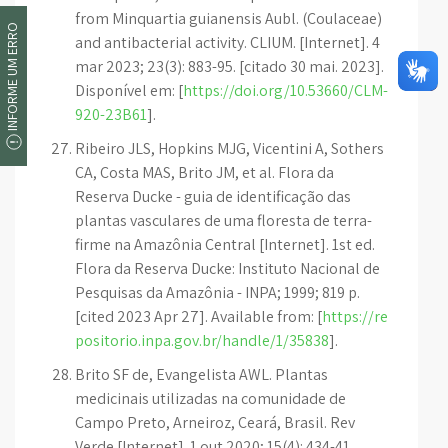
from Minquartia guianensis Aubl. (Coulaceae)
INFORME UM ERRO
and antibacterial activity. CLIUM. [Internet]. 4
mar 2023; 23(3): 883-95. [citado 30 mai. 2023].
Disponível em: [
https://doi.org/10.53660/CLM-
920-23B61
].
Ribeiro JLS, Hopkins MJG, Vicentini A, Sothers
CA, Costa MAS, Brito JM, et al. Flora da
Reserva Ducke - guia de identificação das
plantas vasculares de uma floresta de terra-
firme na Amazônia Central [Internet]. 1st ed.
Flora da Reserva Ducke: Instituto Nacional de
Pesquisas da Amazônia - INPA; 1999; 819 p.
[cited 2023 Apr 27]. Available from: [
https://re
positorio.inpa.gov.br/handle/1/35838
].
Brito SF de, Evangelista AWL. Plantas
medicinais utilizadas na comunidade de
Campo Preto, Arneiroz, Ceará, Brasil. Rev
Verde [Internet]. 1 out 2020; 15(4): 434-41.