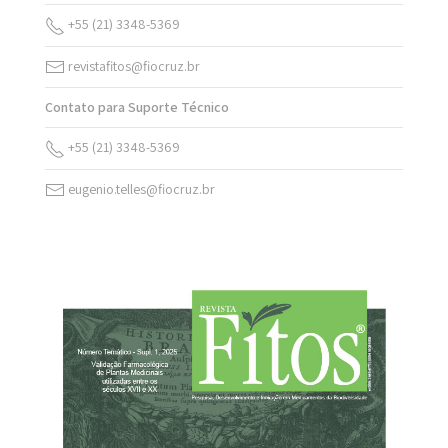
+55 (21) 3348-5369
revistafitos@fiocruz.br
Contato para Suporte Técnico
+55 (21) 3348-5369
eugenio.telles@fiocruz.br