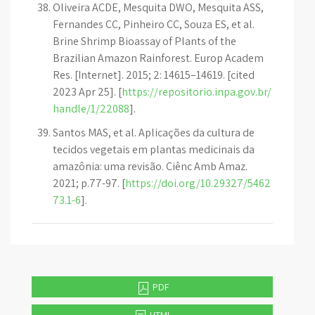
Oliveira ACDE, Mesquita DWO, Mesquita ASS,
Fernandes CC, Pinheiro CC, Souza ES, et al.
Brine Shrimp Bioassay of Plants of the
Brazilian Amazon Rainforest. Europ Academ
Res. [Internet]. 2015; 2: 14615–14619. [cited
2023 Apr 25]. [
https://repositorio.inpa.gov.br/
handle/1/22088
].
Santos MAS, et al. Aplicações da cultura de
tecidos vegetais em plantas medicinais da
amazônia: uma revisão. Ciênc Amb Amaz.
2021; p.77-97. [
https://doi.org/10.29327/5462
73.1-6
].
PDF