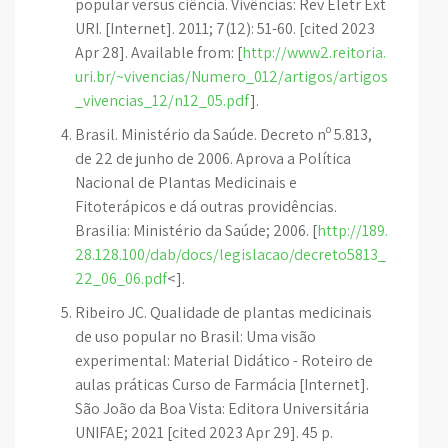
popular versus ciência. Vivências: Rev Eletr Ext
URI. [Internet]. 2011; 7(12): 51-60. [cited 2023
Apr 28]. Available from: [
http://www2.reitoria.
uri.br/~vivencias/Numero_012/artigos/artigos
_vivencias_12/n12_05.pdf
].
Brasil. Ministério da Saúde. Decreto nº 5.813,
de 22 de junho de 2006. Aprova a Política
Nacional de Plantas Medicinais e
Fitoterápicos e dá outras providências.
Brasilia: Ministério da Saúde; 2006. [
http://189.
28.128.100/dab/docs/legislacao/decreto5813_
22_06_06.pdf
<].
Ribeiro JC. Qualidade de plantas medicinais
de uso popular no Brasil: Uma visão
experimental: Material Didático - Roteiro de
aulas práticas Curso de Farmácia [Internet].
São João da Boa Vista: Editora Universitária
UNIFAE; 2021 [cited 2023 Apr 29]. 45 p.