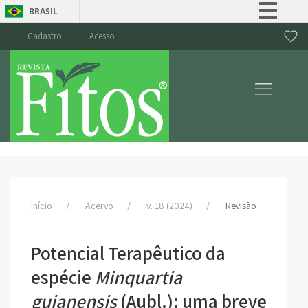
BRASIL
Simplifique!
Cadastro
Acesso
Comunica BR
Participe
Acesso à informação
Legislação
Canais
Início
Acervo
v. 18 (2024)
Revisão
Potencial Terapêutico da
espécie
Minquartia
guianensis
(Aubl.): uma breve