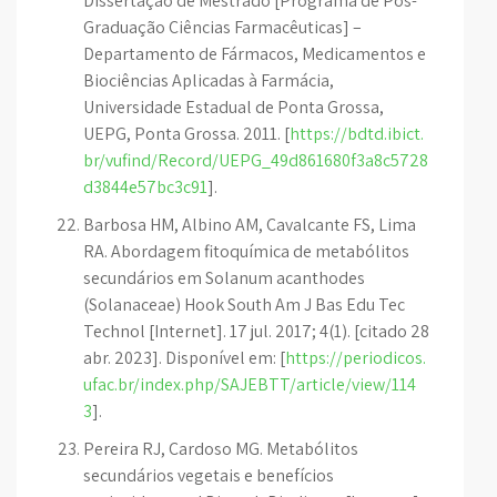
Dissertação de Mestrado [Programa de Pós-
Graduação Ciências Farmacêuticas] –
Departamento de Fármacos, Medicamentos e
Biociências Aplicadas à Farmácia,
Universidade Estadual de Ponta Grossa,
UEPG, Ponta Grossa. 2011. [
https://bdtd.ibict.
br/vufind/Record/UEPG_49d861680f3a8c5728
d3844e57bc3c91
].
Barbosa HM, Albino AM, Cavalcante FS, Lima
RA. Abordagem fitoquímica de metabólitos
secundários em Solanum acanthodes
(Solanaceae) Hook South Am J Bas Edu Tec
Technol [Internet]. 17 jul. 2017; 4(1). [citado 28
abr. 2023]. Disponível em: [
https://periodicos.
ufac.br/index.php/SAJEBTT/article/view/114
3
].
Pereira RJ, Cardoso MG. Metabólitos
secundários vegetais e benefícios