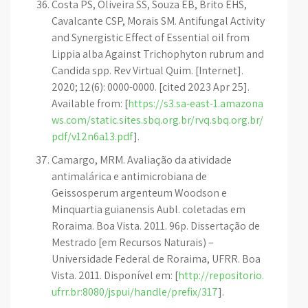
Costa PS, Oliveira SS, Souza EB, Brito EHS,
Cavalcante CSP, Morais SM. Antifungal Activity
and Synergistic Effect of Essential oil from
Lippia alba Against Trichophyton rubrum and
Candida spp. Rev Virtual Quim. [Internet].
2020; 12(6): 0000-0000. [cited 2023 Apr 25].
Available from: [
https://s3.sa-east-1.amazona
ws.com/static.sites.sbq.org.br/rvq.sbq.org.br/
pdf/v12n6a13.pdf
].
Camargo, MRM. Avaliação da atividade
antimalárica e antimicrobiana de
Geissosperum argenteum Woodson e
Minquartia guianensis Aubl. coletadas em
Roraima. Boa Vista. 2011. 96p. Dissertação de
Mestrado [em Recursos Naturais) –
Universidade Federal de Roraima, UFRR. Boa
Vista. 2011. Disponível em: [
http://repositorio.
ufrr.br:8080/jspui/handle/prefix/317
].