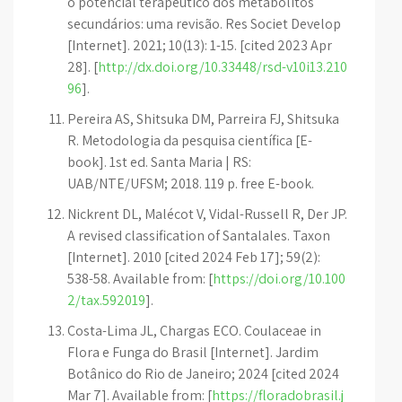
o potencial terapêutico dos metabólitos
secundários: uma revisão. Res Societ Develop
[Internet]. 2021; 10(13): 1-15. [cited 2023 Apr
28]. [
http://dx.doi.org/10.33448/rsd-v10i13.210
96
].
Pereira AS, Shitsuka DM, Parreira FJ, Shitsuka
R. Metodologia da pesquisa científica [E-
book]. 1st ed. Santa Maria | RS:
UAB/NTE/UFSM; 2018. 119 p. free E-book.
Nickrent DL, Malécot V, Vidal-Russell R, Der JP.
A revised classification of Santalales. Taxon
[Internet]. 2010 [cited 2024 Feb 17]; 59(2):
538-58. Available from: [
https://doi.org/10.100
2/tax.592019
].
Costa-Lima JL, Chargas ECO. Coulaceae in
Flora e Funga do Brasil [Internet]. Jardim
Botânico do Rio de Janeiro; 2024 [cited 2024
Mar 7]. Available from: [
https://floradobrasil.j