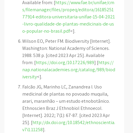
Available from: [
https://www.fae.br/unifae/cm
s/filemanager/files/propeq/editora/16185251
77914-editora-universitaria-unifae-15-04-2021
-livro-qualidade-de-plantas-medicinais-de-us
o-popular-no-brasil.pdf
<].
Wilson EO, Peter FM. Biodiversity [Internet].
Washington: National Academy of Sciences.
1988. 538 p. [cited 2023 Apr 25]. Available
from: [
https://doi.org/10.17226/989
] [
https://
nap.nationalacademies.org/catalog/989/biod
iversity
<].
Falcão JG, Marinho LC, Zanandrea I. Uso
medicinal de plantas no povoado muquila,
arari, maranhão – um estudo etnobotânico.
Ethnoscien Braz J Ethnobiol Ethnoecol.
[Internet]. 2022; 7(1): 67-87. [cited 2023 Apr
25]. [
http://dx.doi.org/10.18542/ethnoscientia.
v7i1.11258
].