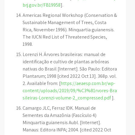
brj.gov.br/FB19958
].
Americas Regional Workshop (Conservation &
Sustainable Management of Trees, Costa
Rica, November 1996). Minquartia guianensis.
The IUCN Red List of Threatened Species,
1998.
Lorenzi H. Árvores brasileiras: manual de
identificação e cultivo de plantas arbóreas
nativas do Brasil [Internet]. São Paulo: Editora
Plantarum; 1998 [cited 2022 Oct 13]. 368p. vol.
2. Available from: [
https://aeaesp.com.br/wp-
content/uploads/2019/09/%C3%81rvores-Bra
sileiras-Lorenzi-volume-2_compressed.pdf
].
Camargo JLC, Ferraz IDK. Manual de
Sementes da Amazônia (Fascículo 4)
Minquartia guianensis Aubl. [Internet].
Manaus: Editora INPA; 2004. [cited 2022 Oct