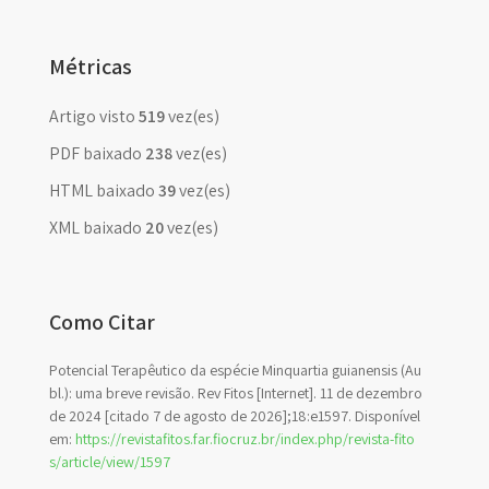
Métricas
Artigo visto
519
vez(es)
PDF baixado
238
vez(es)
HTML baixado
39
vez(es)
XML baixado
20
vez(es)
Como Citar
Potencial Terapêutico da espécie Minquartia guianensis (Au
bl.): uma breve revisão. Rev Fitos [Internet]. 11 de dezembro
de 2024 [citado 7 de agosto de 2026];18:e1597. Disponível
em:
https://revistafitos.far.fiocruz.br/index.php/revista-fito
s/article/view/1597