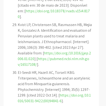
[citado em: 30 de maio de 2023]. Disponível
em: [
https://doi.org/10.18378/rvads.v15i4.817
0
].
Kvist LP, Christensen SB, Rasmussen HB, Mejia
K, Gonzalez A. Identification and evaluation of
Peruvian plants used to treat malaria and
leishmaniasis. J Ethnopharmacol. [Internet].
2006; 106(3): 390-402. [cited 2023 Apr 27].
Available from: [
https://doi.org/10.1016/j.jep.2
006.01.020
] [
https://pubmed.ncbi.nlm.nih.go
v/16517108/
].
El-Seedi HR, Hazell AC, Torsell KBG.
Triterpenes, lichexanthone and an acetylenic
acid from Minquartia guianensis.
Phytochemistry. [Internet]. 1994; 35(5): 1297-
1299. [cited 2022 Oct 14]. [
https://doi.org/10.1
016/S0031-9422(00)94841-6
].