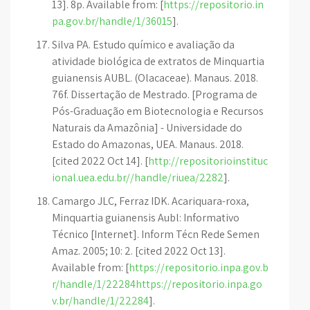
13]. 8p. Available from: [
https://repositorio.in
pa.gov.br/handle/1/36015
].
Silva PA. Estudo químico e avaliação da
atividade biológica de extratos de Minquartia
guianensis AUBL. (Olacaceae). Manaus. 2018.
76f. Dissertação de Mestrado. [Programa de
Pós-Graduação em Biotecnologia e Recursos
Naturais da Amazônia] - Universidade do
Estado do Amazonas, UEA. Manaus. 2018.
[cited 2022 Oct 14]. [
http://repositorioinstituc
ional.uea.edu.br//handle/riuea/2282
].
Camargo JLC, Ferraz IDK. Acariquara-roxa,
Minquartia guianensis Aubl: Informativo
Técnico [Internet]. Inform Técn Rede Semen
Amaz. 2005; 10: 2. [cited 2022 Oct 13].
Available from: [
https://repositorio.inpa.gov.b
r/handle/1/22284https://repositorio.inpa.go
v.br/handle/1/22284
].