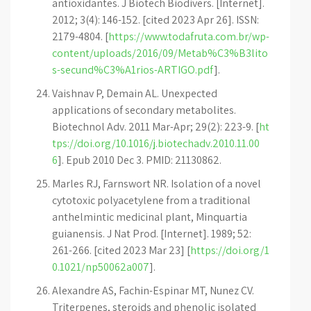
antioxidantes. J Biotech Biodivers. [Internet].
2012; 3(4): 146-152. [cited 2023 Apr 26]. ISSN:
2179-4804. [
https://www.todafruta.com.br/wp-
content/uploads/2016/09/Metab%C3%B3lito
s-secund%C3%A1rios-ARTIGO.pdf
].
Vaishnav P, Demain AL. Unexpected
applications of secondary metabolites.
Biotechnol Adv. 2011 Mar-Apr; 29(2): 223-9. [
ht
tps://doi.org/10.1016/j.biotechadv.2010.11.00
6
]. Epub 2010 Dec 3. PMID: 21130862.
Marles RJ, Farnswort NR. Isolation of a novel
cytotoxic polyacetylene from a traditional
anthelmintic medicinal plant, Minquartia
guianensis. J Nat Prod. [Internet]. 1989; 52:
261-266. [cited 2023 Mar 23] [
https://doi.org/1
0.1021/np50062a007
].
Alexandre AS, Fachin-Espinar MT, Nunez CV.
Triterpenes, steroids and phenolic isolated