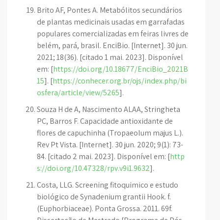
Brito AF, Pontes A. Metabólitos secundários
de plantas medicinais usadas em garrafadas
populares comercializadas em feiras livres de
belém, pará, brasil. EnciBio. [Internet]. 30 jun.
2021; 18(36). [citado 1 mai. 2023]. Disponível
em: [
https://doi.org/10.18677/EnciBio_2021B
15
]. [
https://conhecer.org.br/ojs/index.php/bi
osfera/article/view/5265
].
Souza H de A, Nascimento ALAA, Stringheta
PC, Barros F. Capacidade antioxidante de
flores de capuchinha (Tropaeolum majus L.).
Rev Pt Vista. [Internet]. 30 jun. 2020; 9(1): 73-
84. [citado 2 mai. 2023]. Disponível em: [
http
s://doi.org/10.47328/rpv.v9i1.9632
].
Costa, LLG. Screening fitoquimico e estudo
biológico de Synadenium grantii Hook. f.
(Euphorbiaceae). Ponta Grossa. 2011. 69f.