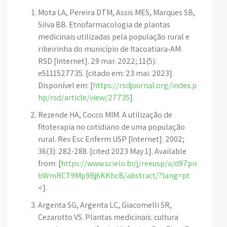
Mota LA, Pereira DTM, Assis MES, Marques SB,
Silva BB. Etnofarmacologia de plantas
medicinais utilizadas pela população rural e
ribeirinha do município de Itacoatiara-AM.
RSD [Internet]. 29 mar. 2022; 11(5):
e5111527735. [citado em: 23 mai. 2023].
Disponível em: [
https://rsdjournal.org/index.p
hp/rsd/article/view/27735
].
Rezende HA, Cocco MIM. A utilização de
fitoterapia no cotidiano de uma população
rural. Rev Esc Enferm USP [Internet]. 2002;
36(3): 282-288. [cited 2023 May 1]. Available
from: [
https://www.scielo.br/j/reeusp/a/d97pn
bWmRCT9Mp9Bj6KKhcB/abstract/?lang=pt
<].
Argenta SG, Argenta LC, Giacomelli SR,
Cezarotto VS. Plantas medicinais: cultura