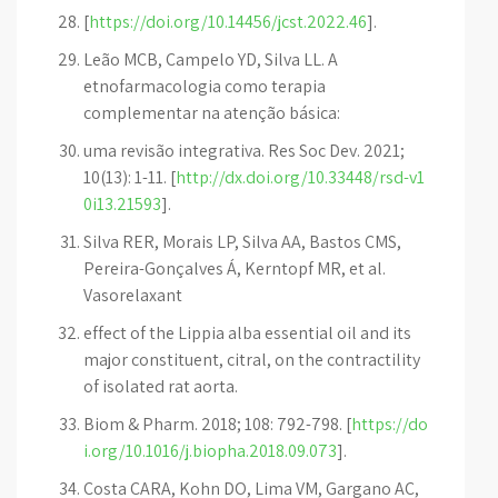
[
https://doi.org/10.14456/jcst.2022.46
].
Leão MCB, Campelo YD, Silva LL. A
etnofarmacologia como terapia
complementar na atenção básica:
uma revisão integrativa. Res Soc Dev. 2021;
10(13): 1-11. [
http://dx.doi.org/10.33448/rsd-v1
0i13.21593
].
Silva RER, Morais LP, Silva AA, Bastos CMS,
Pereira-Gonçalves Á, Kerntopf MR, et al.
Vasorelaxant
effect of the Lippia alba essential oil and its
major constituent, citral, on the contractility
of isolated rat aorta.
Biom & Pharm. 2018; 108: 792-798. [
https://do
i.org/10.1016/j.biopha.2018.09.073
].
Costa CARA, Kohn DO, Lima VM, Gargano AC,