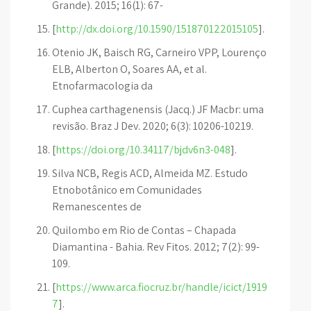
Grande). 2015; 16(1): 67-
[
http://dx.doi.org/10.1590/151870122015105
].
Otenio JK, Baisch RG, Carneiro VPP, Lourenço
ELB, Alberton O, Soares AA, et al.
Etnofarmacologia da
Cuphea carthagenensis (Jacq.) JF Macbr: uma
revisão. Braz J Dev. 2020; 6(3): 10206-10219.
[
https://doi.org/10.34117/bjdv6n3-048
].
Silva NCB, Regis ACD, Almeida MZ. Estudo
Etnobotânico em Comunidades
Remanescentes de
Quilombo em Rio de Contas – Chapada
Diamantina - Bahia. Rev Fitos. 2012; 7(2): 99-
109.
[
https://www.arca.fiocruz.br/handle/icict/1919
7
].