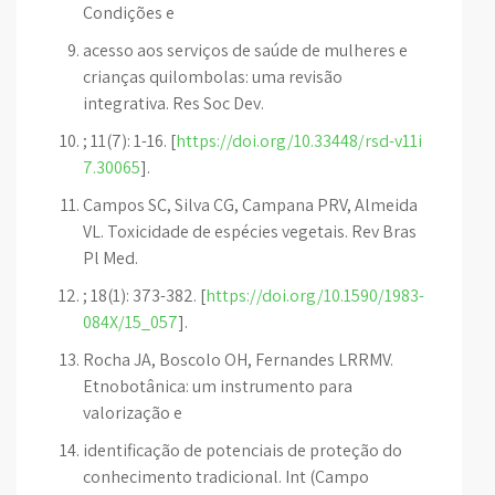
Condições e
acesso aos serviços de saúde de mulheres e
crianças quilombolas: uma revisão
integrativa. Res Soc Dev.
; 11(7): 1-16. [
https://doi.org/10.33448/rsd-v11i
7.30065
].
Campos SC, Silva CG, Campana PRV, Almeida
VL. Toxicidade de espécies vegetais. Rev Bras
Pl Med.
; 18(1): 373-382. [
https://doi.org/10.1590/1983-
084X/15_057
].
Rocha JA, Boscolo OH, Fernandes LRRMV.
Etnobotânica: um instrumento para
valorização e
identificação de potenciais de proteção do
conhecimento tradicional. Int (Campo