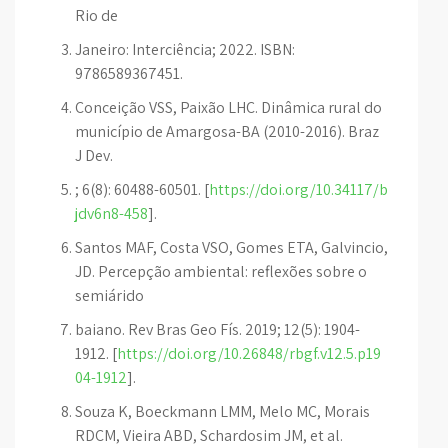
Rio de
Janeiro: Interciência; 2022. ISBN:
9786589367451.
Conceição VSS, Paixão LHC. Dinâmica rural do
município de Amargosa-BA (2010-2016). Braz
J Dev.
; 6(8): 60488-60501. [
https://doi.org/10.34117/b
jdv6n8-458
].
Santos MAF, Costa VSO, Gomes ETA, Galvincio,
JD. Percepção ambiental: reflexões sobre o
semiárido
baiano. Rev Bras Geo Fís. 2019; 12(5): 1904-
1912. [
https://doi.org/10.26848/rbgf.v12.5.p19
04-1912
].
Souza K, Boeckmann LMM, Melo MC, Morais
RDCM, Vieira ABD, Schardosim JM, et al.