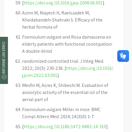
[
https://doi.org/10.1016/j.jep.2008.06.001
].
Azimi M, Niayesh H, Raeiszadeh M,
Khodabandeh-Shahraki S. Efficacy of the
herbal formula of
Foeniculum vulgare and Rosa damascena on
elderly patients with functional constipation:
INFORME UM ERRO
A double-blind
randomized controlled trial. J Integ Med.
2022; 20(3): 230-236. [
https://doi.org/10.1016/
j.joim.2022.03.001
].
Mesfin M, Asres K, Shibeshi W. Evaluation of
anxiolytic activity of the essential oil of the
aerial part of
Foeniculum vulgare Miller in mice. BMC
Compl Altern Med. 2014; 14(310): 1-7.
[
https://doi.org/10.1186/1472-6882-14-310
].