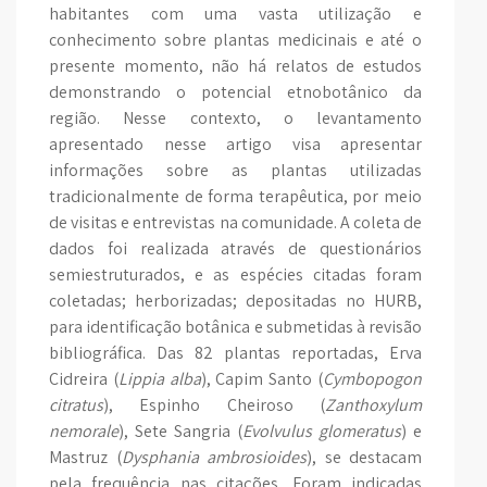
habitantes com uma vasta utilização e
conhecimento sobre plantas medicinais e até o
presente momento, não há relatos de estudos
demonstrando o potencial etnobotânico da
região. Nesse contexto, o levantamento
apresentado nesse artigo visa apresentar
informações sobre as plantas utilizadas
tradicionalmente de forma terapêutica, por meio
de visitas e entrevistas na comunidade. A coleta de
dados foi realizada através de questionários
semiestruturados, e as espécies citadas foram
coletadas; herborizadas; depositadas no HURB,
para identificação botânica e submetidas à revisão
bibliográfica. Das 82 plantas reportadas, Erva
Cidreira (
Lippia alba
), Capim Santo (
Cymbopogon
citratus
), Espinho Cheiroso (
Zanthoxylum
nemorale
), Sete Sangria (
Evolvulus glomeratus
) e
Mastruz (
Dysphania ambrosioides
), se destacam
pela frequência nas citações. Foram indicadas