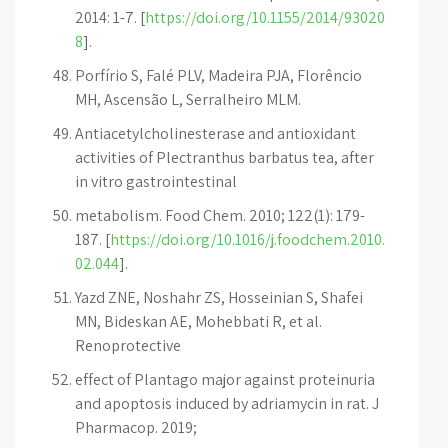
2014: 1-7. [
https://doi.org/10.1155/2014/93020
8
].
Porfírio S, Falé PLV, Madeira PJA, Florêncio
MH, Ascensão L, Serralheiro MLM.
Antiacetylcholinesterase and antioxidant
activities of Plectranthus barbatus tea, after
in vitro gastrointestinal
metabolism. Food Chem. 2010; 122(1): 179-
187. [
https://doi.org/10.1016/j.foodchem.2010.
02.044
].
Yazd ZNE, Noshahr ZS, Hosseinian S, Shafei
MN, Bideskan AE, Mohebbati R, et al.
Renoprotective
effect of Plantago major against proteinuria
and apoptosis induced by adriamycin in rat. J
Pharmacop. 2019;