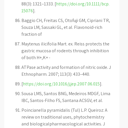
88(3): 1321–1333. [
https://doi.org/10.1111/bcp.
15076
].
Baggio CH, Freitas CS, Otofuji GM, Cipriani TR,
Souza LM, Sassaki GL, et al. Flavonoid-rich
fraction of
Maytenus ilicifolia Mart. ex. Reiss protects the
gastric mucosa of rodents through inhibition
of both H+,K+ -
ATPase activity and formation of nitric oxide. J
Ethnopharm. 2007; 113(3): 433–440.
[
https://doi.org/10.1016/j.jep.2007.06.015
].
Sousa LMS, Santos BNG, Medeiros MDGF, Lima
IBC, Santos-Filho FS, Santana ACSGV, et al.
Poincianella pyramidalis (Tul) L.P. Queiroz: A
review on traditional uses, phytochemistry
and biologicalpharmacological activities. J