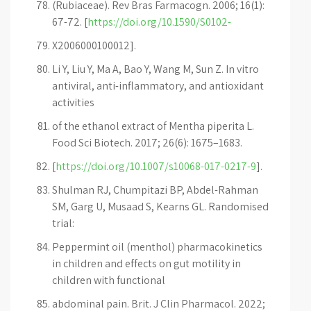
(Rubiaceae). Rev Bras Farmacogn. 2006; 16(1):
67-72. [
https://doi.org/10.1590/S0102-
X2006000100012].
Li Y, Liu Y, Ma A, Bao Y, Wang M, Sun Z. In vitro
antiviral, anti-inflammatory, and antioxidant
activities
of the ethanol extract of Mentha piperita L.
Food Sci Biotech. 2017; 26(6): 1675–1683.
[
https://doi.org/10.1007/s10068-017-0217-9
].
Shulman RJ, Chumpitazi BP, Abdel-Rahman
SM, Garg U, Musaad S, Kearns GL. Randomised
trial:
Peppermint oil (menthol) pharmacokinetics
in children and effects on gut motility in
children with functional
abdominal pain. Brit. J Clin Pharmacol. 2022;