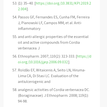
(1): 35–40. [
https://doi.org/10.3831/KPI.2019.2
2.004
].
Passos GF, Fernandes ES, Cunha FM, Ferreira
J, Pianowski LF, Campos MM, et al. Anti-
inflammatory
and anti-allergic properties of the essential
oil and active compounds from Cordia
verbenacea. J
Ethnopharm. 2007; 110(2): 323-333. [
https://d
oi.org/10.1016/j.jep.2006.09.032
].
Roldão EF, Witaicenis A, Seito LN, Hiruma-
Lima CA, Di Stasi LC. Evaluation of the
antiulcerogenic and
analgesic activities of Cordia verbenacea DC.
(Boraginaceae). J Ethnopharm. 2008; 119(1):
94-98.