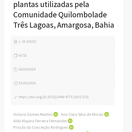
plantas utilizadas pela
Comunidade Quilombolade
Três Lagoas, Amargosa, Bahia
v. 19 (2025)
e1721
16/04/2024
25/02/2025
https://doi.org/10.32712/2446-4775.2025.1721
Victoria Gomes Martins
Ana Clara Silva de Morais
Alda Mayara Ferreira Fernandes
Priscila da Conceição Rodrigues