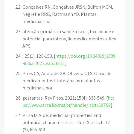
Gonçalves RN, Gonçalves JRSN, Buffon MCM,
Negrelle RRB, Rattmann YD. Plantas
medicinais na
atenção primária à saúde: riscos, toxicidade e
potencial para interação medicamentosa. Rev
APS.
; 25(1): 120-153. [
https://doi.org/10.34019/1809
-8363.2022.v25.16611
].
Pires CA, Andrade GB, Oliveira OLS. O uso de
medicamentos fitoterápicos e plantas
medicinais por
gestantes. Rev Fitos. 2021; 15(4): 538-549. [
htt
ps://www.arca.fiocruz.br/handle/icict/50769
].
Prisa D. Aloe: medicinal properties and
botanical characteristics. J Curr Sci Tech. 12
(3), 605-614.