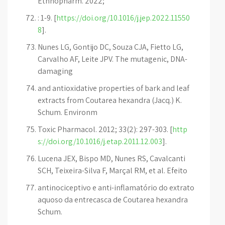
Ethnopharm. 2022;
: 1-9. [
https://doi.org/10.1016/j.jep.2022.11550
8
].
Nunes LG, Gontijo DC, Souza CJA, Fietto LG,
Carvalho AF, Leite JPV. The mutagenic, DNA-
damaging
and antioxidative properties of bark and leaf
extracts from Coutarea hexandra (Jacq.) K.
Schum. Environm
Toxic Pharmacol. 2012; 33(2): 297-303. [
http
s://doi.org/10.1016/j.etap.2011.12.003
].
Lucena JEX, Bispo MD, Nunes RS, Cavalcanti
SCH, Teixeira-Silva F, Marçal RM, et al. Efeito
antinociceptivo e anti-inflamatório do extrato
aquoso da entrecasca de Coutarea hexandra
Schum.