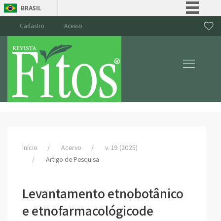
BRASIL
Simplifique!
Cadastro
Acesso
Comunica BR
Participe
Acesso à informação
Legislação
Canais
Início
Acervo
v. 19 (2025)
Artigo de Pesquisa
Levantamento etnobotânico
e etnofarmacológicode