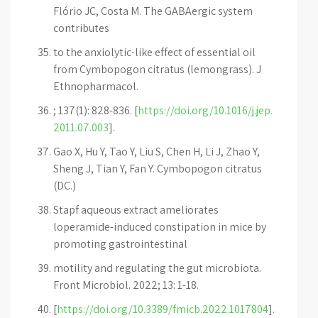
Flório JC, Costa M. The GABAergic system
contributes
to the anxiolytic-like effect of essential oil
from Cymbopogon citratus (lemongrass). J
Ethnopharmacol.
; 137(1): 828-836. [
https://doi.org/10.1016/j.jep.
2011.07.003
].
Gao X, Hu Y, Tao Y, Liu S, Chen H, Li J, Zhao Y,
Sheng J, Tian Y, Fan Y. Cymbopogon citratus
(DC.)
Stapf aqueous extract ameliorates
loperamide-induced constipation in mice by
promoting gastrointestinal
motility and regulating the gut microbiota.
Front Microbiol. 2022; 13: 1-18.
[
https://doi.org/10.3389/fmicb.2022.1017804
].