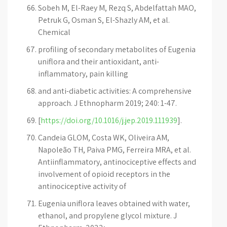
Sobeh M, El-Raey M, Rezq S, Abdelfattah MAO,
Petruk G, Osman S, El-Shazly AM, et al.
Chemical
profiling of secondary metabolites of Eugenia
uniflora and their antioxidant, anti-
inflammatory, pain killing
and anti-diabetic activities: A comprehensive
approach. J Ethnopharm 2019; 240: 1-47.
[
https://doi.org/10.1016/j.jep.2019.111939
].
Candeia GLOM, Costa WK, Oliveira AM,
Napoleão TH, Paiva PMG, Ferreira MRA, et al.
Antiinflammatory, antinociceptive effects and
involvement of opioid receptors in the
antinociceptive activity of
Eugenia uniflora leaves obtained with water,
ethanol, and propylene glycol mixture. J