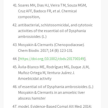
Soares MH, Dias HJ, Vieira TM, Souza MGM,
Cruz AFF, Badoco FR, et al. Chemical
composition,
antibacterial, schistosomicidal, and cytotoxic
activities of the essential oil of Dysphania
ambrosioides (L.)
Mosyakin & Clemants (Chenopodiaceae).
Chem Biodiv. 2017; 14 (8): 123-131.
[
https://doi.org/10.1002/cbdv.201700149
].
Àvila-Blanco ME, Rodríguez MG, Duque JLM,
Muñoz-Ortega M, Ventura-Juárez J.
Amoebicidal activity
of essential oil of Dysphania ambrosioides (L.)
Mosyakin & Clemants in an amoebic liver
abscess hamster
model. Evidence-Based Compl Alt Med. 2014;