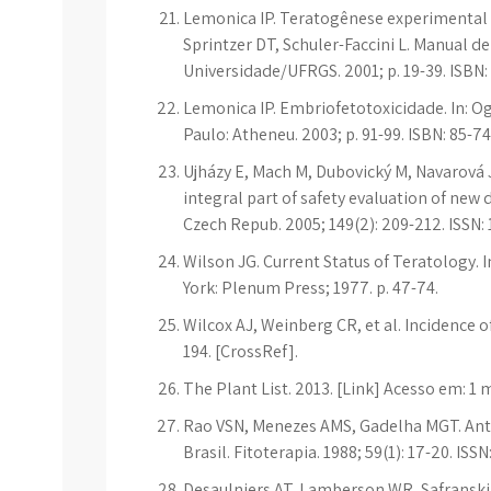
Lemonica IP. Teratogênese experimental 
Sprintzer DT, Schuler-Faccini L. Manual d
Universidade/UFRGS. 2001; p. 19-39. ISBN:
Lemonica IP. Embriofetotoxicidade. In: Og
Paulo: Atheneu. 2003; p. 91-99. ISBN: 85-7
Ujházy E, Mach M, Dubovický M, Navarová 
integral part of safety evaluation of ne
Czech Repub. 2005; 149(2): 209-212. ISSN: 
Wilson JG. Current Status of Teratology. 
York: Plenum Press; 1977. p. 47-74.
Wilcox AJ, Weinberg CR, et al. Incidence of
194. [CrossRef].
The Plant List. 2013. [Link] Acesso em: 1 
Rao VSN, Menezes AMS, Gadelha MGT. Antif
Brasil. Fitoterapia. 1988; 59(1): 17-20. ISS
Desaulniers AT, Lamberson WR, Safranski 