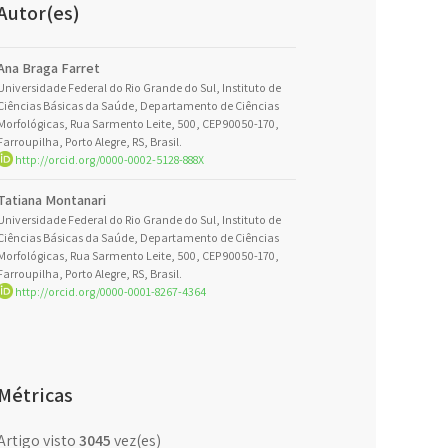
Autor(es)
Ana Braga Farret
Universidade Federal do Rio Grande do Sul, Instituto de
Ciências Básicas da Saúde, Departamento de Ciências
Morfológicas, Rua Sarmento Leite, 500, CEP 90050-170,
Farroupilha, Porto Alegre, RS, Brasil.
http://orcid.org/0000-0002-5128-888X
Tatiana Montanari
Universidade Federal do Rio Grande do Sul, Instituto de
Ciências Básicas da Saúde, Departamento de Ciências
Morfológicas, Rua Sarmento Leite, 500, CEP 90050-170,
Farroupilha, Porto Alegre, RS, Brasil.
http://orcid.org/0000-0001-8267-4364
Métricas
Artigo visto
3045
vez(es)