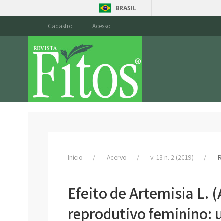
BRASIL
Cadastro
Acesso
Início
Acervo
v. 13 n. 2 (2019)
R
Efeito de Artemisia L. (
reprodutivo feminino: 