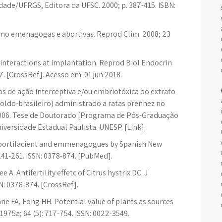
dade/UFRGS, Editora da UFSC. 2000; p. 387-415. ISBN:
omo emenagogas e abortivas. Reprod Clim. 2008; 23
 interactions at implantation. Reprod Biol Endocrin
27. [CrossRef]. Acesso em: 01 jun 2018.
 de ação interceptiva e/ou embriotóxica do extrato
oldo-brasileiro) administrado a ratas prenhez no
2006. Tese de Doutorado [Programa de Pós-Graduação
versidade Estadual Paulista. UNESP. [Link].
abortifacient and emmenagogues by Spanish New
241-261. ISSN: 0378-874. [PubMed].
A. Antifertility effetc of Citrus hystrix DC. J
N: 0378-874. [CrossRef].
ne FA, Fong HH. Potential value of plants as sources
. 1975a; 64 (5): 717-754. ISSN: 0022-3549.