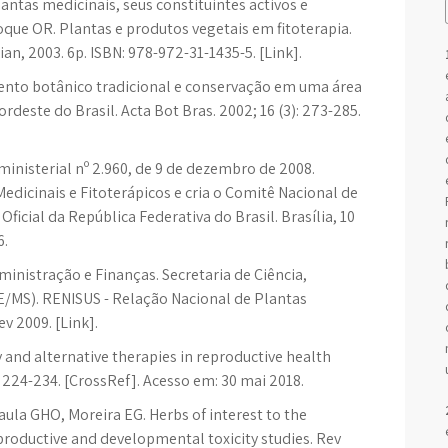
antas medicinais, seus constituintes activos e
 Roque OR. Plantas e produtos vegetais em fitoterapia.
an, 2003. 6p. ISBN: 978-972-31-1435-5. [Link].
nto botânico tradicional e conservação em uma área
este do Brasil. Acta Bot Bras. 2002; 16 (3): 273-285.
rministerial nº 2.960, de 9 de dezembro de 2008.
dicinais e Fitoterápicos e cria o Comitê Nacional de
Oficial da República Federativa do Brasil. Brasília, 10
6.
ministração e Finanças. Secretaria de Ciência,
E/MS). RENISUS - Relação Nacional de Plantas
ev 2009. [Link].
nd alternative therapies in reproductive health
: 224-234. [CrossRef]. Acesso em: 30 mai 2018.
aula GHO, Moreira EG. Herbs of interest to the
roductive and developmental toxicity studies. Rev