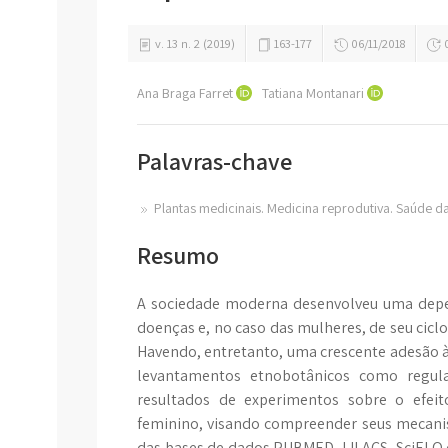
v. 13 n. 2 (2019)
163-177
06/11/2018
0
Ana Braga Farret
Tatiana Montanari
Palavras-chave
Plantas medicinais. Medicina reprodutiva. Saúde da
Resumo
A sociedade moderna desenvolveu uma depen
doenças e, no caso das mulheres, de seu cicl
Havendo, entretanto, uma crescente adesão à 
levantamentos etnobotânicos como regulad
resultados de experimentos sobre o efeit
feminino, visando compreender seus mecanismo
das bases de dados PUBMED, LILACS, SciELO 