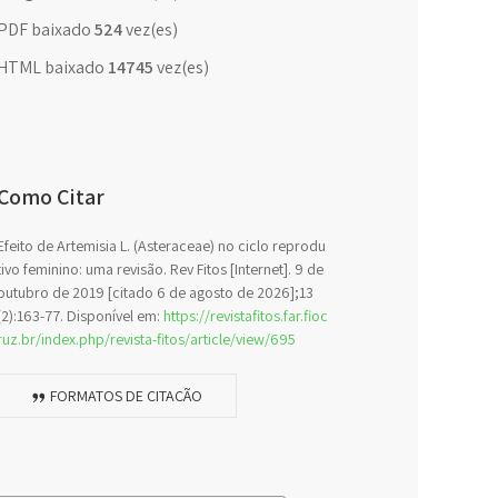
PDF baixado
524
vez(es)
HTML baixado
14745
vez(es)
Como Citar
Efeito de Artemisia L. (Asteraceae) no ciclo reprodu
tivo feminino: uma revisão. Rev Fitos [Internet]. 9 de
outubro de 2019 [citado 6 de agosto de 2026];13
(2):163-77. Disponível em:
https://revistafitos.far.fioc
ruz.br/index.php/revista-fitos/article/view/695
FORMATOS DE CITAÇÃO