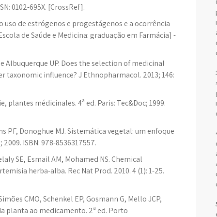
SSN: 0102-695X. [CrossRef].
o uso de estrógenos e progestágenos e a ocorrência
[Escola de Saúde e Medicina: graduação em Farmácia] -
e Albuquerque UP. Does the selection of medicinal
fer taxonomic influence? J Ethnopharmacol. 2013; 146:
 plantes médicinales. 4ª ed. Paris: Tec&Doc; 1999.
ns PF, Donoghue MJ. Sistemática vegetal: um enfoque
D; 2009. ISBN: 978-8536317557.
laly SE, Esmail AM, Mohamed NS. Chemical
rtemisia herba-alba. Rec Nat Prod. 2010. 4 (1): 1-25.
n: Simões CMO, Schenkel EP, Gosmann G, Mello JCP,
da planta ao medicamento. 2ª ed. Porto