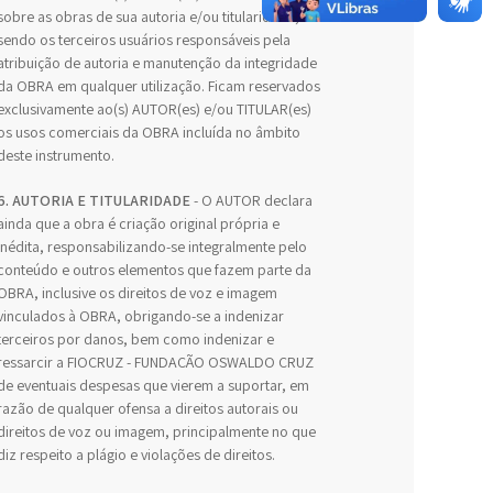
sobre as obras de sua autoria e/ou titularidade,
sendo os terceiros usuários responsáveis pela
atribuição de autoria e manutenção da integridade
da OBRA em qualquer utilização. Ficam reservados
exclusivamente ao(s) AUTOR(es) e/ou TITULAR(es)
os usos comerciais da OBRA incluída no âmbito
deste instrumento.
6. AUTORIA E TITULARIDADE
- O AUTOR declara
ainda que a obra é criação original própria e
inédita, responsabilizando-se integralmente pelo
conteúdo e outros elementos que fazem parte da
OBRA, inclusive os direitos de voz e imagem
vinculados à OBRA, obrigando-se a indenizar
terceiros por danos, bem como indenizar e
ressarcir a FIOCRUZ - FUNDAÇÃO OSWALDO CRUZ
de eventuais despesas que vierem a suportar, em
razão de qualquer ofensa a direitos autorais ou
direitos de voz ou imagem, principalmente no que
diz respeito a plágio e violações de direitos.