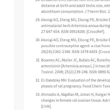
distance at birth and adult testis size, 
absinthium consumption. J Therm Biol. 201
Abolaji AO, Eteng MU, Ebong PE, Brisibe EA
antimalarial herb Artemisia annua during
27:647-654. ISSN: 0951418X. [CrossRef].
Abolaji AO, Eteng MU, Ebong PE, Brisibe E
possible contraceptive agent: a clue fro
28(24):2342-2346. ISSN: 1478-6419. [Cross
Boareto AC, Muller JC, Bufalo AC, Botelho 
artemisinin [Artemisia annua L.] in two d
Toxicol. 2008; 25(2):239-246. ISSN: 0890-6
El-Dakdoky MH. Evaluation of the develop
phases of rat pregnancy. Food Chem Toxico
Ahmadlo A, Najafian M, Johari H, Kargar H
changes in female rat ovarian tissue. Adv 
[Link].