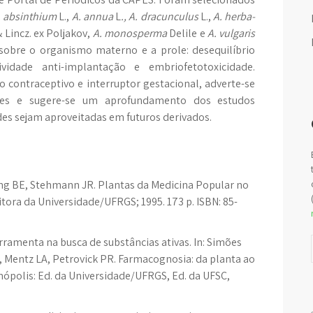
.
absinthium
L.,
A.
annua
L
.
,
A. dracunculus
L.,
A. herba-
 Lincz. ex Poljakov,
A. monosperma
Delile e
A. vulgaris
s sobre o organismo materno e a prole: desequilíbrio
vidade anti-implantação e embriofetotoxicidade.
contraceptivo e interruptor gestacional, adverte-se
es e sugere-se um aprofundamento dos estudos
es sejam aproveitadas em futuros derivados.
ng BE, Stehmann JR. Plantas da Medicina Popular no
itora da Universidade/UFRGS; 1995. 173 p. ISBN: 85-
ramenta na busca de substâncias ativas. In: Simões
 Mentz LA, Petrovick PR. Farmacognosia: da planta ao
ópolis: Ed. da Universidade/UFRGS, Ed. da UFSC,