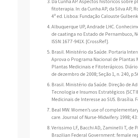
Da Cunha AP. Aspectos históricos sobre pl
fitoterapia. In: da Cunha AP, da Silva AP,
4ª ed. Lisboa: Fundação Calouste Gulbenki
Albuquerque UP, Andrade LHC. Conhecime
de caatinga no Estado de Pernambuco, Nord
ISSN: 1677-941X. [CrossRef].
Brasil. Ministério da Saúde. Portaria Inte
Aprova o Programa Nacional de Plantas Me
Plantas Medicinais e Fitoterápicos. Diário 
de dezembro de 2008; Seção 1, n. 240, p.5
Brasil. Ministério da Saúde. Direção de Ad
Tecnologia e Insumos Estratégicos (SCTI
Medicinais de Interesse ao SUS. Brasília. F
Beal MW. Women’s use of complementary a
care. Journal of Nurse-Midwifery. 1998; 43
Verissimo LF, Bacchi AD, Zaminelli T, de P
Brazilian Federal Government: female rep