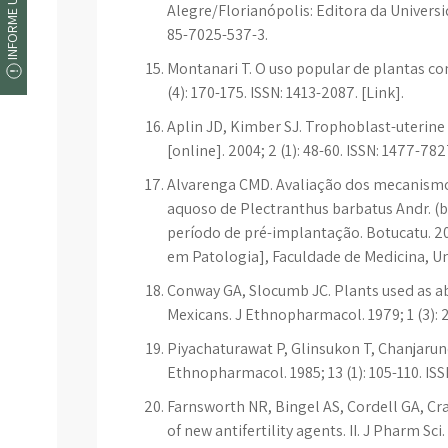
INFORME UM ERRO
Alegre/Florianópolis: Editora da Universi
85-7025-537-3.
Montanari T. O uso popular de plantas c
(4): 170-175. ISSN: 1413-2087. [Link].
Aplin JD, Kimber SJ. Trophoblast-uterine
[online]. 2004; 2 (1): 48-60. ISSN: 1477-78
Alvarenga CMD. Avaliação dos mecanismos
aquoso de Plectranthus barbatus Andr. (b
período de pré-implantação. Botucatu. 
em Patologia], Faculdade de Medicina, Uni
Conway GA, Slocumb JC. Plants used as 
Mexicans. J Ethnopharmacol. 1979; 1 (3): 
Piyachaturawat P, Glinsukon T, Chanjarunee 
Ethnopharmacol. 1985; 13 (1): 105-110. ISS
Farnsworth NR, Bingel AS, Cordell GA, Cra
of new antifertility agents. II. J Pharm Sci