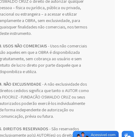
OSWALDO CRUZ o direito de autorizar qualquer
pessoa – física ou jurídica, pública ou privada,
nacional ou estrangeira – a acessar e utilizar
amplamente a OBRA, sem exclusividade, para
quaisquer finalidades não comerciais, nos termos
deste instrumento.
3. USOS NÃO COMERCIAIS
- Usos não comerciais
são aqueles em que a OBRA é disponibilizada
gratuitamente, sem cobrança ao usuário e sem
intuito de lucro direto por parte daquele que a
disponibiliza e utiliza.
4. NÃO EXCLUSIVIDADE
- A não exclusividade dos
direitos cedidos significa que tanto o AUTOR como
a FIOCRUZ - FUNDAÇÃO OSWALDO CRUZ ou seus
autorizados poderão exercê-los individualmente
de forma independente de autorização ou
comunicação, prévia ou futura.
5. DIREITOS RESERVADOS
- São reservados
exclusivamente ao(s) AUTOR(es) os direitos morais