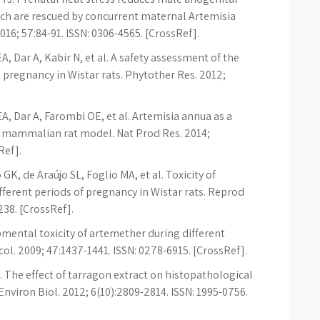
which are rescued by concurrent maternal Artemisia
6; 57:84-91. ISSN: 0306-4565. [CrossRef].
, Dar A, Kabir N, et al. A safety assessment of the
 pregnancy in Wistar rats. Phytother Res. 2012;
A, Dar A, Farombi OE, et al. Artemisia annua as a
m mammalian rat model. Nat Prod Res. 2014;
Ref].
GK, de Araújo SL, Foglio MA, et al. Toxicity of
ifferent periods of pregnancy in Wistar rats. Reprod
238. [CrossRef].
mental toxicity of artemether during different
l. 2009; 47:1437-1441. ISSN: 0278-6915. [CrossRef].
. The effect of tarragon extract on histopathological
Environ Biol. 2012; 6(10):2809-2814. ISSN: 1995-0756.