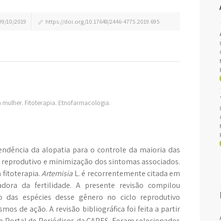
9/10/2019
https://doi.org/10.17648/2446-4775.2019.695
 mulher. Fitoterapia. Etnofarmacologia.
dência da alopatia para o controle da maioria das
o reprodutivo e minimização dos sintomas associados.
fitoterapia.
Artemisia
L. é recorrentemente citada em
ora da fertilidade. A presente revisão compilou
o das espécies desse gênero no ciclo reprodutivo
s de ação. A revisão bibliográfica foi feita a partir
e Portal de Periódicos da CAPES. Foram selecionados