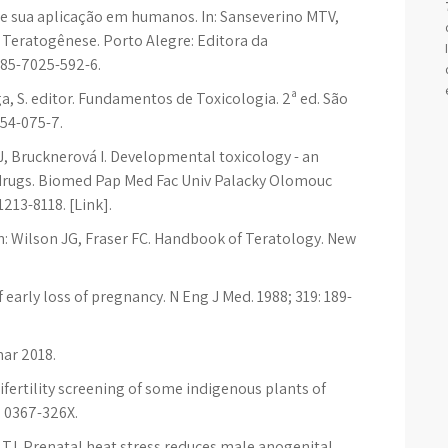
e sua aplicação em humanos. In: Sanseverino MTV,
e Teratogênese. Porto Alegre: Editora da
 85-7025-592-6.
a, S. editor. Fundamentos de Toxicologia. 2ª ed. São
454-075-7.
J, Brucknerová I. Developmental toxicology - an
w drugs. Biomed Pap Med Fac Univ Palacky Olomouc
1213-8118. [Link].
In: Wilson JG, Fraser FC. Handbook of Teratology. New
 early loss of pregnancy. N Eng J Med. 1988; 319: 189-
mar 2018.
ertility screening of some indigenous plants of
N: 0367-326X.
TJ. Prenatal heat stress reduces male anogenital