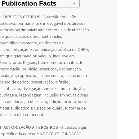
1. DIREITOS CEDIDOS
- A cessão total não
exclusiva, permanente e irrevogável dos direitos
autorais patrimoniais não comerciais de utilização
de que trata este documento inclui,
exemplificativamente, os direitos de
disponibilização e comunicação pública da OBRA,
em qualquer meio ou veículo, inclusive em
Repositórios Digitais, bem como os direitos de
reprodução, exibição, execução, declamação,
recitação, exposição, arquivamento, inclusão em
banco de dados, preservação, difusão,
distribuição, divulgação, empréstimo, tradução,
dublagem, legendagem, inclusão em novas obras
ou coletâneas, reutilização, edição, produção de
material didático e cursos ou qualquer forma de
utilização não comercial.
2. AUTORIZAÇÃO A TERCEIROS
- A cessão aqui
especificada concede à FIOCRUZ - FUNDAÇÃO