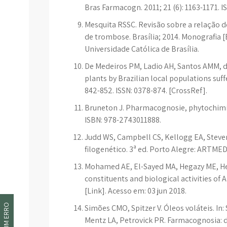
Bras Farmacogn. 2011; 21 (6): 1163-1171. I
Mesquita RSSC. Revisão sobre a relação d
de trombose. Brasília; 2014. Monografia 
Universidade Católica de Brasília.
De Medeiros PM, Ladio AH, Santos AMM, d
plants by Brazilian local populations suf
842-852. ISSN: 0378-874. [CrossRef].
Bruneton J. Pharmacognosie, phytochimie,
ISBN: 978-2743011888.
Judd WS, Campbell CS, Kellogg EA, Steve
filogenético. 3ª ed. Porto Alegre: ARTME
Mohamed AE, El-Sayed MA, Hegazy ME, He
constituents and biological activities of A
[Link]. Acesso em: 03 jun 2018.
Simões CMO, Spitzer V. Óleos voláteis. I
Mentz LA, Petrovick PR. Farmacognosia: 