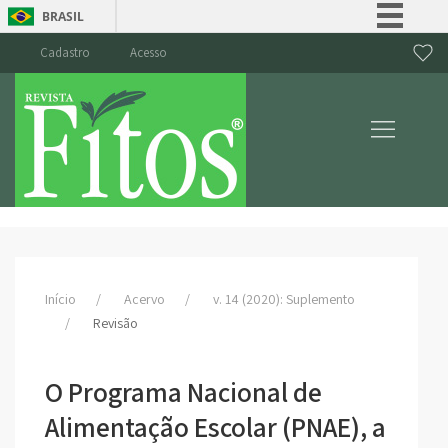
BRASIL
Simplifique!
Cadastro
Acesso
Comunica BR
Participe
Acesso à informação
Legislação
Canais
Início
Acervo
v. 14 (2020): Suplemento
Revisão
O Programa Nacional de
Alimentação Escolar (PNAE), a