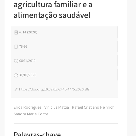
agricultura familiar e a
alimentação saudável
v. 14 (2020)
78-86
08/11/2019
31/10/2020
https://doi.org/10.32712/2446-4775.2020.887
Erica Rodrigues
Vinicius Mattia
Rafael Cristiano Heinrich
Sandra Maria Coltre
Palavras-chave