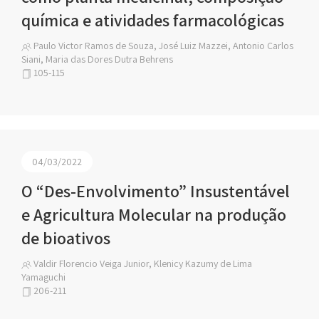
química e atividades farmacológicas
Paulo Victor Ramos de Souza, José Luiz Mazzei, Antonio Carlos
Siani, Maria das Dores Dutra Behrens
105-115
04/03/2022
O “Des-Envolvimento” Insustentável
e Agricultura Molecular na produção
de bioativos
Valdir Florencio Veiga Junior, Klenicy Kazumy de Lima
Yamaguchi
206-211