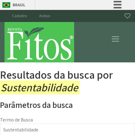
BRASIL
Simplifique!
Cadastro
Acesso
Comunica BR
Participe
Acesso à informação
Legislação
Canais
Resultados da busca por
Sustentabilidade
Parâmetros da busca
Termo de Busca