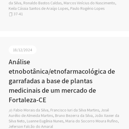
da Silva, Ronaldo Bastos Caldas, Marcos Vinícius do Nascimento,
Keila Cássia Santos de Araújo Lopes, Paulo Rogério Lopes
37-41
18/12/2024
Análise
etnobotânica/etnofarmacológica de
garrafadas a base de plantas
medicinais de um mercado de
Fortaleza-CE
Fabio Morais da Silva, Francisco Iuri da Silva Martins, José
Aurélio de Almeida Martins, Bruno Bezerra da Silva, João Xavier da
Silva Neto, Luanne Eugênia Nunes, Maria do Socorro Moura Rufino,
Jeferson Falcão do Amaral