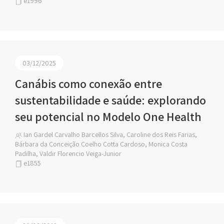
e1996
03/12/2025
Canábis como conexão entre
sustentabilidade e saúde: explorando
seu potencial no Modelo One Health
Ian Gardel Carvalho Barcellos Silva, Caroline dos Reis Farias,
Bárbara da Conceição Coelho Cotta Cardoso, Monica Costa
Padilha, Valdir Florencio Veiga-Junior
e1855