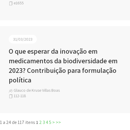
e1655
31/03/2023
O que esperar da inovação em
medicamentos da biodiversidade em
2023? Contribuição para formulação
política
Glauco de Kruse Villas Boas
112-118
1 a 24 de 117 itens
1
2
3
4
5
>
>>