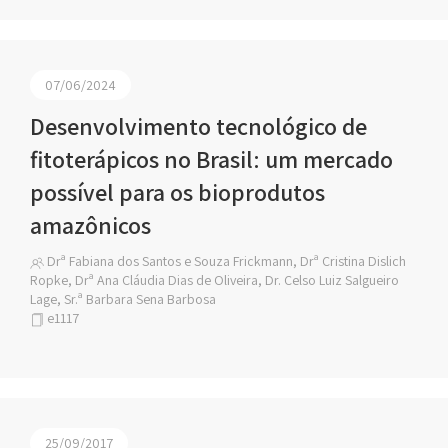
07/06/2024
Desenvolvimento tecnológico de
fitoterápicos no Brasil: um mercado
possível para os bioprodutos
amazônicos
Drª Fabiana dos Santos e Souza Frickmann, Drª Cristina Dislich
Ropke, Drª Ana Cláudia Dias de Oliveira, Dr. Celso Luiz Salgueiro
Lage, Sr.ª Barbara Sena Barbosa
e1117
25/09/2017