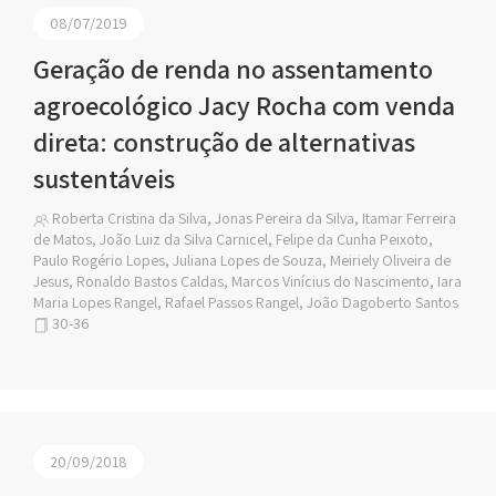
08/07/2019
Geração de renda no assentamento
agroecológico Jacy Rocha com venda
direta: construção de alternativas
sustentáveis
Roberta Cristina da Silva, Jonas Pereira da Silva, Itamar Ferreira
de Matos, João Luiz da Silva Carnicel, Felipe da Cunha Peixoto,
Paulo Rogério Lopes, Juliana Lopes de Souza, Meiriely Oliveira de
Jesus, Ronaldo Bastos Caldas, Marcos Vinícius do Nascimento, Iara
Maria Lopes Rangel, Rafael Passos Rangel, João Dagoberto Santos
30-36
20/09/2018