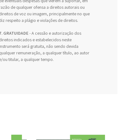
de eventuais despesas que vierem a suportar, em
razão de qualquer ofensa a direitos autorais ou
direitos de voz ou imagem, principalmente no que
diz respeito a plágio e violações de direitos.
7. GRATUIDADE
- A cessão e autorização dos
direitos indicados e estabelecidos neste
Instrumento será gratuita, não sendo devida
qualquer remuneração, a qualquer título, ao autor
e/ou titular, a qualquer tempo.