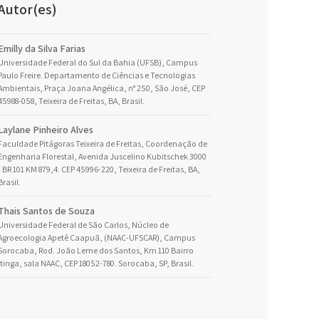
Autor(es)
Emilly da Silva Farias
Universidade Federal do Sul da Bahia (UFSB), Campus
Paulo Freire. Departamento de Ciências e Tecnologias
Ambientais, Praça Joana Angélica, n° 250, São José, CEP
45988-058, Teixeira de Freitas, BA, Brasil.
Laylane Pinheiro Alves
Faculdade Pitágoras Teixeira de Freitas, Coordenação de
Engenharia Florestal, Avenida Juscelino Kubitschek 3000
- BR 101 KM 879,4. CEP 45996-220, Teixeira de Freitas, BA,
Brasil.
Thais Santos de Souza
Universidade Federal de São Carlos, Núcleo de
Agroecologia Apetê Caapuã, (NAAC-UFSCAR), Campus
Sorocaba, Rod. João Leme dos Santos, Km 110 Bairro
Itinga, sala NAAC, CEP 18052-780. Sorocaba, SP, Brasil.