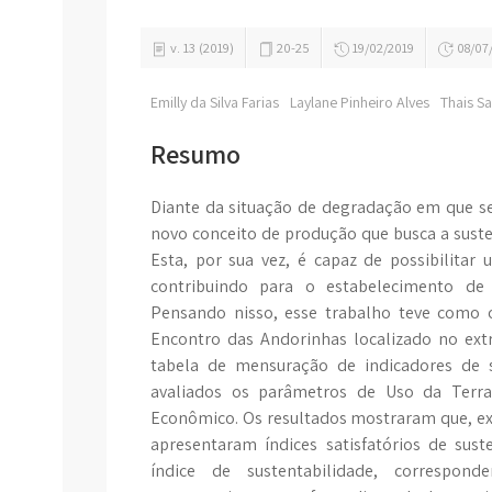
v. 13 (2019)
20-25
19/02/2019
08/07
Emilly da Silva Farias
Laylane Pinheiro Alves
Thais 
Resumo
Diante da situação de degradação em que se
novo conceito de produção que busca a suste
Esta, por sua vez, é capaz de possibilitar 
contribuindo para o estabelecimento de 
Pensando nisso, esse trabalho teve como ob
Encontro das Andorinhas localizado no extre
tabela de mensuração de indicadores de s
avaliados os parâmetros de Uso da Terra,
Econômico. Os resultados mostraram que, e
apresentaram índices satisfatórios de sus
índice de sustentabilidade, correspo