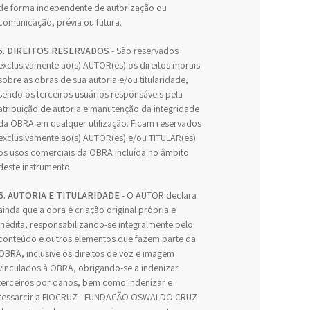
de forma independente de autorização ou
comunicação, prévia ou futura.
5. DIREITOS RESERVADOS
- São reservados
exclusivamente ao(s) AUTOR(es) os direitos morais
sobre as obras de sua autoria e/ou titularidade,
sendo os terceiros usuários responsáveis pela
atribuição de autoria e manutenção da integridade
da OBRA em qualquer utilização. Ficam reservados
exclusivamente ao(s) AUTOR(es) e/ou TITULAR(es)
os usos comerciais da OBRA incluída no âmbito
deste instrumento.
6. AUTORIA E TITULARIDADE
- O AUTOR declara
ainda que a obra é criação original própria e
inédita, responsabilizando-se integralmente pelo
conteúdo e outros elementos que fazem parte da
OBRA, inclusive os direitos de voz e imagem
vinculados à OBRA, obrigando-se a indenizar
terceiros por danos, bem como indenizar e
ressarcir a FIOCRUZ - FUNDAÇÃO OSWALDO CRUZ