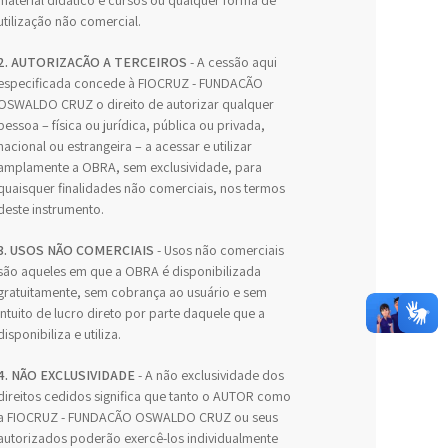
material didático e cursos ou qualquer forma de
utilização não comercial.
2. AUTORIZAÇÃO A TERCEIROS
- A cessão aqui
especificada concede à FIOCRUZ - FUNDAÇÃO
OSWALDO CRUZ o direito de autorizar qualquer
pessoa – física ou jurídica, pública ou privada,
nacional ou estrangeira – a acessar e utilizar
amplamente a OBRA, sem exclusividade, para
quaisquer finalidades não comerciais, nos termos
deste instrumento.
3. USOS NÃO COMERCIAIS
- Usos não comerciais
são aqueles em que a OBRA é disponibilizada
gratuitamente, sem cobrança ao usuário e sem
intuito de lucro direto por parte daquele que a
disponibiliza e utiliza.
4. NÃO EXCLUSIVIDADE
- A não exclusividade dos
direitos cedidos significa que tanto o AUTOR como
a FIOCRUZ - FUNDAÇÃO OSWALDO CRUZ ou seus
autorizados poderão exercê-los individualmente