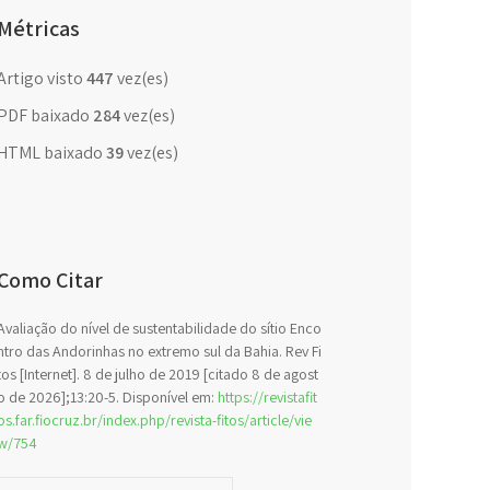
Métricas
Artigo visto
447
vez(es)
PDF baixado
284
vez(es)
HTML baixado
39
vez(es)
Como Citar
Avaliação do nível de sustentabilidade do sítio Enco
ntro das Andorinhas no extremo sul da Bahia. Rev Fi
tos [Internet]. 8 de julho de 2019 [citado 8 de agost
o de 2026];13:20-5. Disponível em:
https://revistafit
os.far.fiocruz.br/index.php/revista-fitos/article/vie
w/754