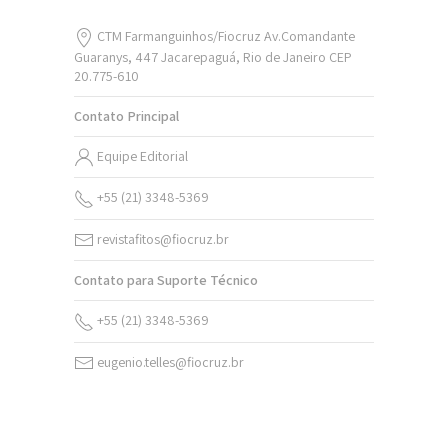
CTM Farmanguinhos/Fiocruz Av.Comandante
Guaranys, 447 Jacarepaguá, Rio de Janeiro CEP
20.775-610
Contato Principal
Equipe Editorial
+55 (21) 3348-5369
revistafitos@fiocruz.br
Contato para Suporte Técnico
+55 (21) 3348-5369
eugenio.telles@fiocruz.br
v. 20 (2026)