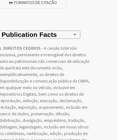
FORMATOS DE CITAÇÃO
1. DIREITOS CEDIDOS
- A cessão total não
exclusiva, permanente e irrevogável dos direitos
autorais patrimoniais não comerciais de utilização
de que trata este documento inclui,
exemplificativamente, os direitos de
disponibilização e comunicação pública da OBRA,
em qualquer meio ou veículo, inclusive em
Repositórios Digitais, bem como os direitos de
reprodução, exibição, execução, declamação,
recitação, exposição, arquivamento, inclusão em
banco de dados, preservação, difusão,
distribuição, divulgação, empréstimo, tradução,
dublagem, legendagem, inclusão em novas obras
ou coletâneas, reutilização, edição, produção de