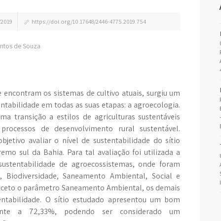
/2019
https://doi.org/10.17648/2446-4775.2019.754
Santos de Souza
 encontram os sistemas de cultivo atuais, surgiu um
ntabilidade em todas as suas etapas: a agroecologia.
uma transição a estilos de agriculturas sustentáveis
processos de desenvolvimento rural sustentável.
jetivo avaliar o nível de sustentabilidade do sítio
mo sul da Bahia. Para tal avaliação foi utilizada a
ustentabilidade de agroecossistemas, onde foram
 Biodiversidade, Saneamento Ambiental, Social e
xceto o parâmetro Saneamento Ambiental, os demais
tentabilidade. O sítio estudado apresentou um bom
ndente a 72,33%, podendo ser considerado um