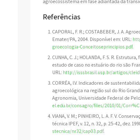
agroecossistema em fase adiantada da transi
Referências
CAPORAL, F. R.; COSTABEBER, J. A. Agroeco
Emater/PA, 2004. Disponível em: URL:
htt
groecologia-Conceitoseprincipios.pdf
.
CUNHA, C. J.; HOLANDA, F. S. R. Estrutura
estudo de caso no estuário do rio são Fra
URL:
http://isssbrasil.usp.br/artigos/cleid
CORRÊA, I.V. Indicadores de sustentabil
agroecológica na região sul do Rio Grande
Agronomia, Universidade Federal de Pelo
el.edu.br/consagro/files/2010/01/Cor
VIANA, V. M.; PINHEIRO, L. A. F. V. Conser
técnica IPEF, v. 12, n. 32, p. 25-42, dez. 1
stecnica/nr32/cap03.pdf
.