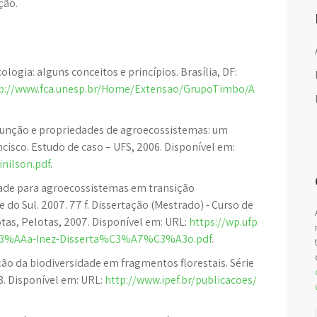
ção.
logia: alguns conceitos e princípios. Brasília, DF:
p://www.fca.unesp.br/Home/Extensao/GrupoTimbo/A
, função e propriedades de agroecossistemas: um
ncisco. Estudo de caso – UFS, 2006. Disponível em:
inilson.pdf
.
idade para agroecossistemas em transição
 do Sul. 2007. 77 f. Dissertação (Mestrado) - Curso de
tas, Pelotas, 2007. Disponível em: URL:
https://wp.ufp
r%C3%AAa-Inez-Disserta%C3%A7%C3%A3o.pdf
.
vação da biodiversidade em fragmentos florestais. Série
998. Disponível em: URL:
http://www.ipef.br/publicacoes/