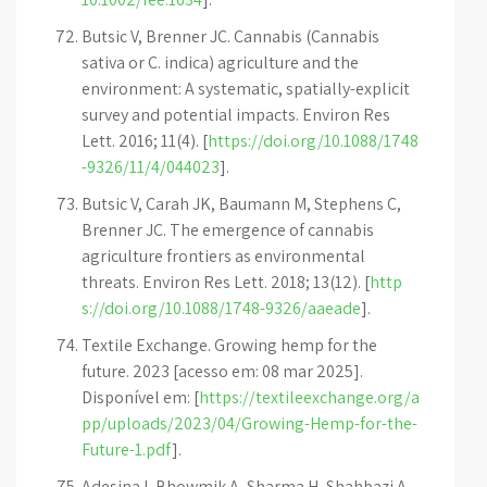
Butsic V, Brenner JC. Cannabis (Cannabis
sativa or C. indica) agriculture and the
environment: A systematic, spatially-explicit
survey and potential impacts. Environ Res
Lett. 2016; 11(4). [
https://doi.org/10.1088/1748
-9326/11/4/044023
].
Butsic V, Carah JK, Baumann M, Stephens C,
Brenner JC. The emergence of cannabis
agriculture frontiers as environmental
threats. Environ Res Lett. 2018; 13(12). [
http
s://doi.org/10.1088/1748-9326/aaeade
].
Textile Exchange. Growing hemp for the
future. 2023 [acesso em: 08 mar 2025].
Disponível em: [
https://textileexchange.org/a
pp/uploads/2023/04/Growing-Hemp-for-the-
Future-1.pdf
].
Adesina I, Bhowmik A, Sharma H, Shahbazi A.