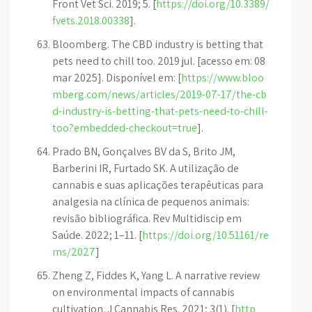
Front Vet Sci. 2019; 5. [
https://doi.org/10.3389/
fvets.2018.00338
].
Bloomberg. The CBD industry is betting that
pets need to chill too. 2019 jul. [acesso em: 08
mar 2025]. Disponível em: [
https://www.bloo
mberg.com/news/articles/2019-07-17/the-cb
d-industry-is-betting-that-pets-need-to-chill-
too?embedded-checkout=true
].
Prado BN, Gonçalves BV da S, Brito JM,
Barberini IR, Furtado SK. A utilização de
cannabis e suas aplicações terapêuticas para
analgesia na clínica de pequenos animais:
revisão bibliográfica. Rev Multidiscip em
Saúde. 2022; 1–11. [
https://doi.org/10.51161/re
ms/2027
]
Zheng Z, Fiddes K, Yang L. A narrative review
on environmental impacts of cannabis
cultivation. J Cannabis Res. 2021; 3(1). [
http