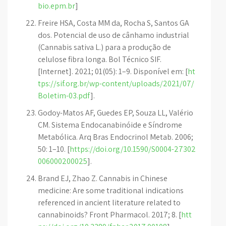
bio.epm.br
]
Freire HSA, Costa MM da, Rocha S, Santos GA
dos. Potencial de uso de cânhamo industrial
(Cannabis sativa L.) para a produção de
celulose fibra longa. Bol Técnico SIF.
[Internet]. 2021; 01(05): 1–9. Disponível em: [
ht
tps://sif.org.br/wp-content/uploads/2021/07/
Boletim-03.pdf
].
Godoy-Matos AF, Guedes EP, Souza LL, Valério
CM. Sistema Endocanabinóide e Síndrome
Metabólica. Arq Bras Endocrinol Metab. 2006;
50: 1–10. [
https://doi.org/10.1590/S0004-27302
006000200025
].
Brand EJ, Zhao Z. Cannabis in Chinese
medicine: Are some traditional indications
referenced in ancient literature related to
cannabinoids? Front Pharmacol. 2017; 8. [
htt