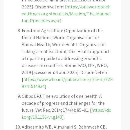
2025]. Disponível em: [
https://oneworldoneh
ealth.wcs.org/About-Us/Mission/The-Manhat
tan-Principles.aspx
].
Food and Agriculture Organization of the
United Nations; World Organisation for
Animal Health; World Health Organization.
Taking a multisectoral, One Health approach:
a tripartite guide to addressing zoonotic
diseases in countries. Rome: FAO, OIE, WHO;
2019 [acesso em: 4 abr. 2025]. Disponível em:
[
https://www.who.int/publications/i/item/978
9241514934
].
Gibbs EPJ. The evolution of one health: A
decade of progress and challenges for the
future. Vet Rec. 2014; 174(4): 85–91. [
https://do
i.org/10.1136/vr.g143
].
Adisasmito WB, Almuhairi S, Behravesh CB,