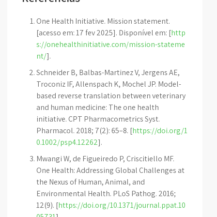
One Health Initiative. Mission statement.
[acesso em: 17 fev 2025]. Disponível em: [
http
s://onehealthinitiative.com/mission-stateme
nt/
].
Schneider B, Balbas-Martinez V, Jergens AE,
Troconiz IF, Allenspach K, Mochel JP. Model-
based reverse translation between veterinary
and human medicine: The one health
initiative. CPT Pharmacometrics Syst.
Pharmacol. 2018; 7(2): 65–8. [
https://doi.org/1
0.1002/psp4.12262
].
Mwangi W, de Figueiredo P, Criscitiello MF.
One Health: Addressing Global Challenges at
the Nexus of Human, Animal, and
Environmental Health. PLoS Pathog. 2016;
12(9). [
https://doi.org/10.1371/journal.ppat.10
05731
].