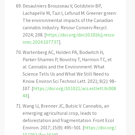
Desaulniers Brousseau V, Goldstein BP,
Lachapelle M, Tazi I, Lefsrud M. Greener green:
The environmental impacts of the Canadian
cannabis industry. Resour Conserv Recycl.
2024; 208. [
https://doi.org/doi:10.1016/j.resco
nrec.2024.107737
].
Wartenberg AC, Holden PA, Bodwitch H,
Parker-Shames P, Novotny T, Harmon TC, et
al. Cannabis and the Environment: What
Science Tells Us and What We Still Need to
Know. Environ Sci Technol Lett. 2021; 8(2): 98–
107. [
https://doi.org/10.1021/acs.estlett.0c008
44
].
Wang IJ, Brenner JC, Butsic V. Cannabis, an
emerging agricultural crop, leads to
deforestation and fragmentation. Front Ecol
Environ. 2017; 15(9): 495–501. [
https://doi.org/
10.1002/fee.1634
].