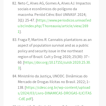
Neto C, Alves AG, Gomes A, Alves AJ. Impactos
sociais e econômicos do polígono da
maconha. Periód Ciênc Biol UNIVASF. 2024;
3(1): 25-47. [
https://www.periodicos.univasf.ed
u.br/index.php/Thoreauvia/article/view/269
1
].
Fraga P, Martins R. Cannabis plantations as an
aspect of population survival and as a public
policy and security issue in the northeast
region of Brazil. Cult y Drog 2020; 25(30): 37–
60. [
https://doi.org/10.17151/culdr.2020.25.30.
3
].
Ministério da Justiça, UNODC. Dinâmicas do
Mercado de Drogas Ilícitas no Brasil. 2022; 1–
138. [
https://cdesc.org.br/wp-content/upload
s/2024/03/Livro-DINAMICAS-DROGAS-ILICITAS
-CdE.pdf
].