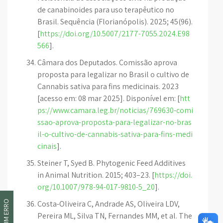
de canabinoides para uso terapêutico no
Brasil. Sequência (Florianópolis). 2025; 45(96).
[
https://doi.org/10.5007/2177-7055.2024.E98
566
].
Câmara dos Deputados. Comissão aprova
proposta para legalizar no Brasil o cultivo de
Cannabis sativa para fins medicinais. 2023
[acesso em: 08 mar 2025]. Disponível em: [
htt
ps://www.camara.leg.br/noticias/769630-comi
ssao-aprova-proposta-para-legalizar-no-bras
il-o-cultivo-de-cannabis-sativa-para-fins-medi
cinais
].
Steiner T, Syed B. Phytogenic Feed Additives
in Animal Nutrition. 2015; 403–23. [
https://doi.
org/10.1007/978-94-017-9810-5_20
].
Costa-Oliveira C, Andrade AS, Oliveira LDV,
Pereira ML, Silva TN, Fernandes MM, et al. The