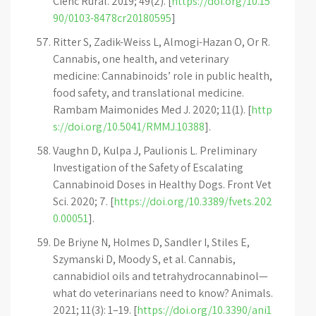
Cienc Rural. 2019; 49(2). [
https://doi.org/10.15
90/0103-8478cr20180595
]
Ritter S, Zadik-Weiss L, Almogi-Hazan O, Or R.
Cannabis, one health, and veterinary
medicine: Cannabinoids’ role in public health,
food safety, and translational medicine.
Rambam Maimonides Med J. 2020; 11(1). [
http
s://doi.org/10.5041/RMMJ.10388
].
Vaughn D, Kulpa J, Paulionis L. Preliminary
Investigation of the Safety of Escalating
Cannabinoid Doses in Healthy Dogs. Front Vet
Sci. 2020; 7. [
https://doi.org/10.3389/fvets.202
0.00051
].
De Briyne N, Holmes D, Sandler I, Stiles E,
Szymanski D, Moody S, et al. Cannabis,
cannabidiol oils and tetrahydrocannabinol—
what do veterinarians need to know? Animals.
2021; 11(3): 1–19. [
https://doi.org/10.3390/ani1