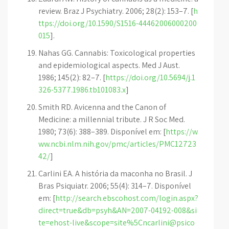
review. Braz J Psychiatry. 2006; 28(2): 153–7. [
h
ttps://doi.org/10.1590/S1516-44462006000200
015
].
Nahas GG. Cannabis: Toxicological properties
and epidemiological aspects. Med J Aust.
1986; 145(2): 82–7. [
https://doi.org/10.5694/j.1
326-5377.1986.tb101083.x
]
Smith RD. Avicenna and the Canon of
Medicine: a millennial tribute. J R Soc Med.
1980; 73(6): 388–389. Disponível em: [
https://w
ww.ncbi.nlm.nih.gov/pmc/articles/PMC12723
42/
]
Carlini EA. A história da maconha no Brasil. J
Bras Psiquiatr. 2006; 55(4): 314–7. Disponível
em: [
http://search.ebscohost.com/login.aspx?
direct=true&db=psyh&AN=2007-04192-008&si
te=ehost-live&scope=site%5Cncarlini@psico