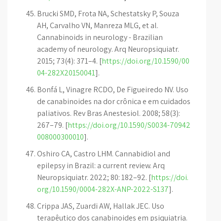
Brucki SMD, Frota NA, Schestatsky P, Souza
AH, Carvalho VN, Manreza MLG, et al.
Cannabinoids in neurology - Brazilian
academy of neurology. Arq Neuropsiquiatr.
2015; 73(4): 371–4. [
https://doi.org/10.1590/00
04-282X20150041
].
Bonfá L, Vinagre RCDO, De Figueiredo NV. Uso
de canabinoides na dor crônica e em cuidados
paliativos. Rev Bras Anestesiol. 2008; 58(3):
267–79. [
https://doi.org/10.1590/S0034-70942
008000300010
].
Oshiro CA, Castro LHM. Cannabidiol and
epilepsy in Brazil: a current review. Arq
Neuropsiquiatr. 2022; 80: 182–92. [
https://doi.
org/10.1590/0004-282X-ANP-2022-S137
].
Crippa JAS, Zuardi AW, Hallak JEC. Uso
terapêutico dos canabinoides em psiquiatria.