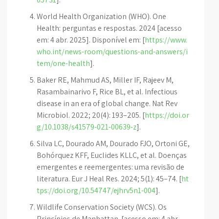
World Health Organization (WHO). One
Health: perguntas e respostas. 2024 [acesso
em: 4 abr. 2025]. Disponível em: [
https://www.
who.int/news-room/questions-and-answers/i
tem/one-health
].
Baker RE, Mahmud AS, Miller IF, Rajeev M,
Rasambainarivo F, Rice BL, et al. Infectious
disease in an era of global change. Nat Rev
Microbiol. 2022; 20(4): 193–205. [
https://doi.or
g/10.1038/s41579-021-00639-z
].
Silva LC, Dourado AM, Dourado FJO, Ortoni GE,
Bohórquez KFF, Euclides KLLC, et al. Doenças
emergentes e reemergentes: uma revisão de
literatura. Eur J Heal Res. 2024; 5(1): 45–74. [
ht
tps://doi.org/10.54747/ejhrv5n1-004
].
Wildlife Conservation Society (WCS). Os
Princípios de Manhattan. [acesso em: 4 abr.