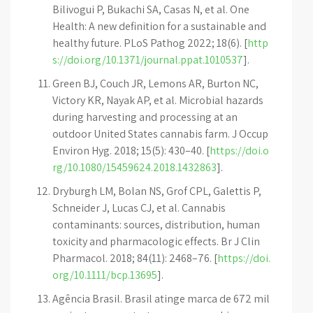
Bilivogui P, Bukachi SA, Casas N, et al. One
Health: A new definition for a sustainable and
healthy future. PLoS Pathog 2022; 18(6). [
http
s://doi.org/10.1371/journal.ppat.1010537
].
Green BJ, Couch JR, Lemons AR, Burton NC,
Victory KR, Nayak AP, et al. Microbial hazards
during harvesting and processing at an
outdoor United States cannabis farm. J Occup
Environ Hyg. 2018; 15(5): 430–40. [
https://doi.o
rg/10.1080/15459624.2018.1432863
].
Dryburgh LM, Bolan NS, Grof CPL, Galettis P,
Schneider J, Lucas CJ, et al. Cannabis
contaminants: sources, distribution, human
toxicity and pharmacologic effects. Br J Clin
Pharmacol. 2018; 84(11): 2468–76. [
https://doi.
org/10.1111/bcp.13695
].
Agência Brasil. Brasil atinge marca de 672 mil