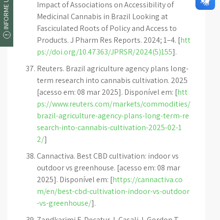
INFORME UM ERRO
Impact of Associations on Accessibility of
Medicinal Cannabis in Brazil Looking at
Fasciculated Roots of Policy and Access to
Products. J Pharm Res Reports. 2024; 1–4. [
htt
ps://doi.org/10.47363/JPRSR/2024(5)155
].
Reuters. Brazil agriculture agency plans long-
term research into cannabis cultivation. 2025
[acesso em: 08 mar 2025]. Disponível em: [
htt
ps://www.reuters.com/markets/commodities/
brazil-agriculture-agency-plans-long-term-re
search-into-cannabis-cultivation-2025-02-1
2/
]
Cannactiva. Best CBD cultivation: indoor vs
outdoor vs greenhouse. [acesso em: 08 mar
2025]. Disponível em: [
https://cannactiva.co
m/en/best-cbd-cultivation-indoor-vs-outdoor
-vs-greenhouse/
].
Zandkarimi F, Decatur J, Casali J, Gordon T,