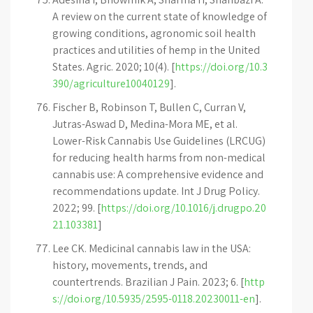
A review on the current state of knowledge of
growing conditions, agronomic soil health
practices and utilities of hemp in the United
States. Agric. 2020; 10(4). [
https://doi.org/10.3
390/agriculture10040129
].
Fischer B, Robinson T, Bullen C, Curran V,
Jutras-Aswad D, Medina-Mora ME, et al.
Lower-Risk Cannabis Use Guidelines (LRCUG)
for reducing health harms from non-medical
cannabis use: A comprehensive evidence and
recommendations update. Int J Drug Policy.
2022; 99. [
https://doi.org/10.1016/j.drugpo.20
21.103381
]
Lee CK. Medicinal cannabis law in the USA:
history, movements, trends, and
countertrends. Brazilian J Pain. 2023; 6. [
http
s://doi.org/10.5935/2595-0118.20230011-en
].