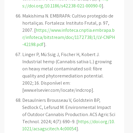
s://doi.org/10.1186/s42238-021-00090-0
].
Makishima N. EMBRAPA: Cultivo protegido de
hortaliças. Fortaleza: Instituto Frutal, p. 97,
2007. [
https://www.infoteca.cnptia.embrapa.b
r/infoteca/bitstream/doc/1172738/1/LV-CNPH
-42198.pdf
].
Linger P, Mü Ssig J, Fischer H, Kobert J.
Industrial hemp (Cannabis sativa L.) growing
on heavy metal contaminated soil: fibre
quality and phytoremediation potential.
2002; 16. Disponível em:
[www.elsevier.com/locate/indcrop].
Desaulniers Brousseau V, Goldstein BP,
Sedlock C, Lefsrud M. Environmental Impact
of Outdoor Cannabis Production. ACS Agric Sci
Technol. 2024; 4(7): 690–9. [
https://doi.org/10.
1021/acsagscitech.4c00054
].