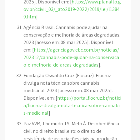
2025]. Disponível em: [
https://www.planalto.g
ov.br/ccivil_03/_ato2019-2022/2019/lei/l1384
0.htm
]
Agência Brasil. Cannabis pode ajudar na
conservação e melhoria de áreas degradadas.
2023 [acesso em: 08 mar 2025]. Disponível
em: [
https://agenciagov.ebc.com.br/noticias/
202312/cannabis-pode-ajudar-na-conservaca
o-e-melhoria-de-areas-degradadas
].
Fundação Oswaldo Cruz (Fiocruz). Fiocruz
divulga nota técnica sobre cannabis
medicinal. 2023 [acesso em: 08 mar 2025].
Disponível em: [
https://portal.fiocruz.br/notici
a/fiocruz-divulga-nota-tecnica-sobre-cannabi
s-medicinal
]
Paz VVR, Themudo TS, Melo Á. Desobediência
civil no direito brasileiro: o direito de
resistência de associações civis na produção