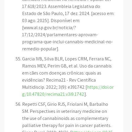
17.618/2023. Assembleia Legislativa do
Estado de São Paulo, 17 dez. 2024. [acesso em:
03 ago. 2025]. Disponível em:
[www.al.sp.gov.br/noticia/?
17/12/2024/parlamentares-aprovam-
programa-que-inclui-cannabis-medicinal-no-
remedio-popular].
Garcia IVB, Silva BLR, Lopes CRM, Ferrara NC,
Ramos MEV, Perim GB, et al. Uso da cannabis
em cães com doenças crônicas: quais as
evidências? Recima21 - Rev Científica
Multidiscip. 2022; 3(9): e391742 [
https://doi.or
g/10.47820/recima21.v3i9.1742
].
Repetti CSF, Girio RJS, Friolani M, Barbalho
SM. Perspectives in veterinary medicine on
the use of cannabinoids as complementary
palliative therapy for pain in cancer patients.