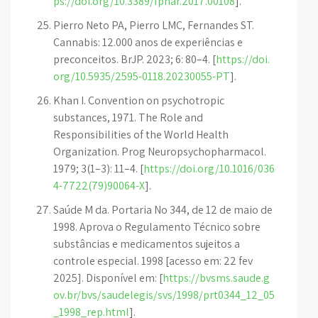
ps://doi.org/10.3389/fphar.2017.00108
].
Pierro Neto PA, Pierro LMC, Fernandes ST.
Cannabis: 12.000 anos de experiências e
preconceitos. BrJP. 2023; 6: 80–4. [
https://doi.
org/10.5935/2595-0118.20230055-PT
].
Khan I. Convention on psychotropic
substances, 1971. The Role and
Responsibilities of the World Health
Organization. Prog Neuropsychopharmacol.
1979; 3(1–3): 11–4. [
https://doi.org/10.1016/036
4-7722(79)90064-X
].
Saúde M da. Portaria No 344, de 12 de maio de
1998. Aprova o Regulamento Técnico sobre
substâncias e medicamentos sujeitos a
controle especial. 1998 [acesso em: 22 fev
2025]. Disponível em: [
https://bvsms.saude.g
ov.br/bvs/saudelegis/svs/1998/prt0344_12_05
_1998_rep.html
].