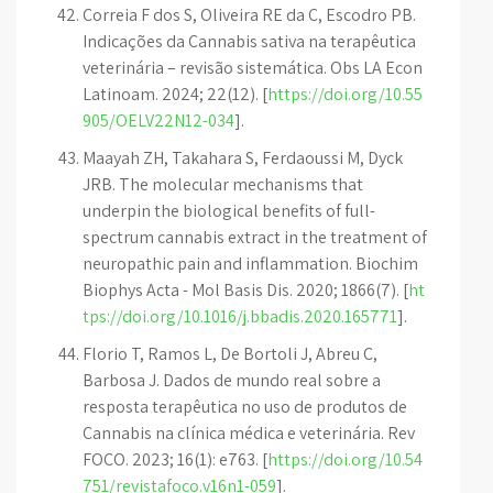
Correia F dos S, Oliveira RE da C, Escodro PB.
Indicações da Cannabis sativa na terapêutica
veterinária – revisão sistemática. Obs LA Econ
Latinoam. 2024; 22(12). [
https://doi.org/10.55
905/OELV22N12-034
].
Maayah ZH, Takahara S, Ferdaoussi M, Dyck
JRB. The molecular mechanisms that
underpin the biological benefits of full-
spectrum cannabis extract in the treatment of
neuropathic pain and inflammation. Biochim
Biophys Acta - Mol Basis Dis. 2020; 1866(7). [
ht
tps://doi.org/10.1016/j.bbadis.2020.165771
].
Florio T, Ramos L, De Bortoli J, Abreu C,
Barbosa J. Dados de mundo real sobre a
resposta terapêutica no uso de produtos de
Cannabis na clínica médica e veterinária. Rev
FOCO. 2023; 16(1): e763. [
https://doi.org/10.54
751/revistafoco.v16n1-059
].