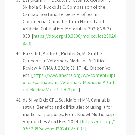
Skibola C, Nuckolls C. Comparison of the
Cannabinoid and Terpene Profiles in
Commercial Cannabis from Natural and
Artificial Cultivation. Molecules. 2023; 28(2):
833. [
https://doi.org/10.3390/molecules28020
833
].
Hazzah T, Andre C, Richter G, McGrath S.
Cannabis in Veterinary Medicine A Critical
Review. AHVMA J. 2020; 61: 17–41. Disponível
em: [
https://www.ahvma.org/wp-content/upl
oads/Cannabis-in-Veterinary-Medicine-A-Criti
cal-Review-Vol-61_LR-3.pdf
].
da Silva B de CFL, Scaldaferri MM. Cannabis
sativa: Benefits and difficulties of using it for
medicinal purposes. Front Knowl Multidiscip
Approaches Acad Res. 2024. [
https://doi.org/1
0.56238/sevened2024.026-037
].