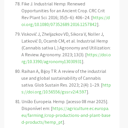
Fike J. Industrial Hemp: Renewed
Opportunities for an Ancient Crop. CRC Crit
Rev Plant Sci. 2016; 35(5–6): 406–24. [
https://d
oi.org/10.1080/07352689.2016.1257842
].
Visković J, Zheljazkov VD, Sikora V, Noller J,
Latković D, Ocamb CM, et al. Industrial Hemp
(Cannabis sativa L.) Agronomy and Utilization:
A Review. Agronomy. 2023; 13(3). [
https://doi.o
rg/10.3390/agronomy13030931
].
Raihan A, Bijoy TR. A review of the industrial
use and global sustainability of Cannabis
sativa. Glob Sustain Res. 2023; 2(4): 1–29. [
http
s://doi.org/10.56556/gssr.v2i4.597
].
União Europeia. Hemp. [acesso 08 mar 2025].
Disponível em: [
https://agriculture.ec.europa.
eu/farming/crop-productions-and-plant-base
d-products/hemp_pt
].