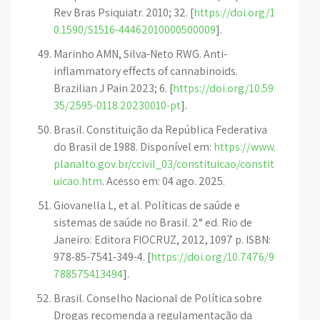
Rev Bras Psiquiatr. 2010; 32. [
https://doi.org/1
0.1590/S1516-44462010000500009
].
Marinho AMN, Silva-Neto RWG. Anti-
inflammatory effects of cannabinoids.
Brazilian J Pain 2023; 6. [
https://doi.org/10.59
35/2595-0118.20230010-pt
].
Brasil. Constituição da República Federativa
do Brasil de 1988. Disponível em:
https://www.
planalto.gov.br/ccivil_03/constituicao/constit
uicao.htm
. Acesso em: 04 ago. 2025.
Giovanella L, et al. Políticas de saúde e
sistemas de saúde no Brasil. 2° ed. Rio de
Janeiro: Editora FIOCRUZ, 2012, 1097 p. ISBN:
978-85-7541-349-4. [
https://doi.org/10.7476/9
788575413494
].
Brasil. Conselho Nacional de Política sobre
Drogas recomenda a regulamentação da