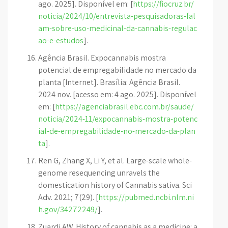
ago. 2025]. Disponível em: [
https://fiocruz.br/
noticia/2024/10/entrevista-pesquisadoras-fal
am-sobre-uso-medicinal-da-cannabis-regulac
ao-e-estudos
].
Agência Brasil. Expocannabis mostra
potencial de empregabilidade no mercado da
planta [Internet]. Brasília: Agência Brasil.
2024 nov. [acesso em: 4 ago. 2025]. Disponível
em: [
https://agenciabrasil.ebc.com.br/saude/
noticia/2024-11/expocannabis-mostra-potenc
ial-de-empregabilidade-no-mercado-da-plan
ta
].
Ren G, Zhang X, Li Y, et al. Large-scale whole-
genome resequencing unravels the
domestication history of Cannabis sativa. Sci
Adv. 2021; 7(29). [
https://pubmed.ncbi.nlm.ni
h.gov/34272249/
].
Zuardi AW. History of cannabis as a medicine: a