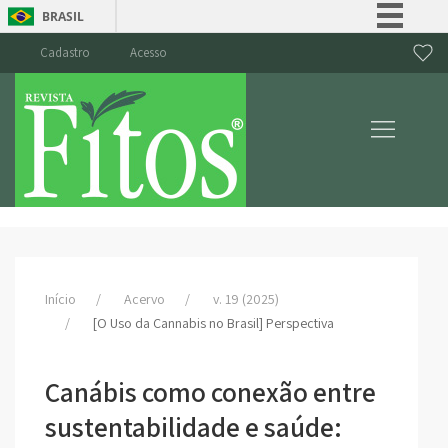
BRASIL
Simplifique!
Cadastro
Acesso
Comunica BR
Participe
Acesso à informação
Legislação
Canais
Início
Acervo
v. 19 (2025)
[O Uso da Cannabis no Brasil] Perspectiva
Canábis como conexão entre
sustentabilidade e saúde: