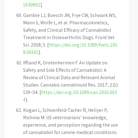
1030892
].
Gamble LJ, Boesch JM, Frye CW, Schwark WS,
Mann S, Wolfe L, et al. Pharmacokinetics,
Safety, and Clinical Efficacy of Cannabidiol
Treatment in Osteoarthritic Dogs. Front Vet
Sci. 2018; 5. [
https://doi.org/10.3389/fvets.201
8.00165
].
Iffland K, Grotenhermen F. An Update on
Safety and Side Effects of Cannabidiol: A
Review of Clinical Data and Relevant Animal
Studies. Cannabis cannabinoid Res. 2017; 2(1):
139–54. [
https://doi.org/10.1089/can.2016.003
4
].
Kogan L, Schoenfeld-Tacher R, Hellyer P,
Rishniw M. US veterinarians’ knowledge,
experience, and perception regarding the use
of cannabidiol for canine medical conditions.