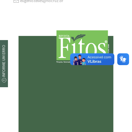
eugenio.telles@fiocruz.br
INFORME UM ERRO