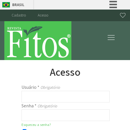
BRASIL
Simplifique!
Cadastro
Acesso
Comunica BR
Participe
Acesso à informação
Legislação
Canais
Acesso
Usuário
*
Obrigatório
Senha
*
Obrigatório
Esqueceu a senha?