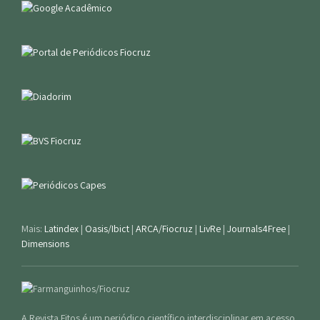
Mais:
Latindex
|
Oasis/Ibict
|
ARCA/Fiocruz
|
LivRe
|
Journals4Free
|
Dimensions
A Revista Fitos é um periódico científico interdisciplinar em acesso