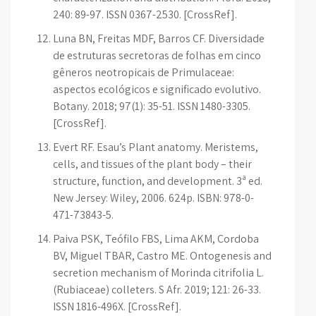
240: 89-97. ISSN 0367-2530. [CrossRef].
Luna BN, Freitas MDF, Barros CF. Diversidade
de estruturas secretoras de folhas em cinco
gêneros neotropicais de Primulaceae:
aspectos ecológicos e significado evolutivo.
Botany. 2018; 97(1): 35-51. ISSN 1480-3305.
[CrossRef].
Evert RF. Esau’s Plant anatomy. Meristems,
cells, and tissues of the plant body – their
structure, function, and development. 3ª ed.
New Jersey: Wiley, 2006. 624p. ISBN: 978-0-
471-73843-5.
Paiva PSK, Teófilo FBS, Lima AKM, Cordoba
BV, Miguel TBAR, Castro ME. Ontogenesis and
secretion mechanism of Morinda citrifolia L.
(Rubiaceae) colleters. S Afr. 2019; 121: 26-33.
ISSN 1816-496X. [CrossRef].