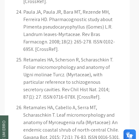
[CrossRef].
Paula JA, Paula JR, Bara MT, Rezende MH,
Ferreira HD. Pharmacognostic study about
Pimenta pseudocaryophyllus (Gomes) L.R.
Landrum leaves-Myrtaceae. Rev Bras
Farmacogn. 2008; 18(2): 265-278. ISSN 0102-
695X. [CrossRef].
Retamales HA, Scherson R, Scharaschkin T.
Foliar micromorphology and anatomy of
Ugni molinae Turcz. (Myrtaceae), with
particular reference to schizogenous
secretory cavities. Rev Chil Hist Nat. 2014;
87(1): 27. ISSN 0716-078X. [CrossRef].
Retamales HA, Cabello A, Serra MT,
Scharaschkin T. Leaf micromorphology and
anatomy of Myrceugenia rufa (Myrtaceae): An
INFORME UM ERRO
endemic coastal shrub of north-central Chile.
Gayana Bot. 2015; 72(1): 76-83. ISSN 0016-5301.