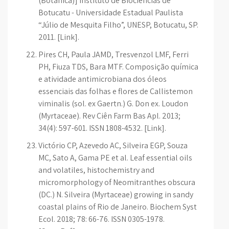
(Botânica)] Instituto de Biociências de
Botucatu - Universidade Estadual Paulista
“Júlio de Mesquita Filho”, UNESP, Botucatu, SP.
2011. [Link].
Pires CH, Paula JAMD, Tresvenzol LMF, Ferri
PH, Fiuza TDS, Bara MTF. Composição química
e atividade antimicrobiana dos óleos
essenciais das folhas e flores de Callistemon
viminalis (sol. ex Gaertn.) G. Don ex. Loudon
(Myrtaceae). Rev Ciên Farm Bas Apl. 2013;
34(4): 597-601. ISSN 1808-4532. [Link].
Victório CP, Azevedo AC, Silveira EGP, Souza
MC, Sato A, Gama PE et al. Leaf essential oils
and volatiles, histochemistry and
micromorphology of Neomitranthes obscura
(DC.) N. Silveira (Myrtaceae) growing in sandy
coastal plains of Rio de Janeiro. Biochem Syst
Ecol. 2018; 78: 66-76. ISSN 0305-1978.