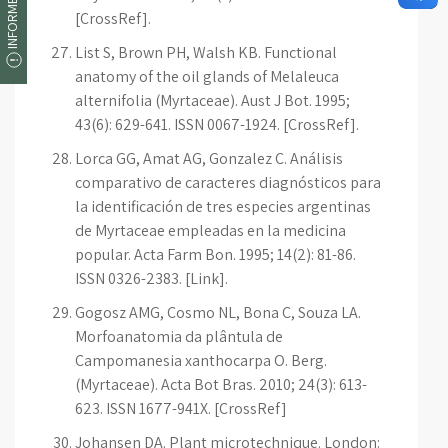
[CrossRef].
List S, Brown PH, Walsh KB. Functional
anatomy of the oil glands of Melaleuca
alternifolia (Myrtaceae). Aust J Bot. 1995;
43(6): 629-641. ISSN 0067-1924. [CrossRef].
Lorca GG, Amat AG, Gonzalez C. Análisis
comparativo de caracteres diagnósticos para
la identificación de tres especies argentinas
de Myrtaceae empleadas en la medicina
popular. Acta Farm Bon. 1995; 14(2): 81-86.
ISSN 0326-2383. [Link].
Gogosz AMG, Cosmo NL, Bona C, Souza LA.
Morfoanatomia da plântula de
Campomanesia xanthocarpa O. Berg.
(Myrtaceae). Acta Bot Bras. 2010; 24(3): 613-
623. ISSN 1677-941X. [CrossRef]
Johansen DA. Plant microtechnique. London: