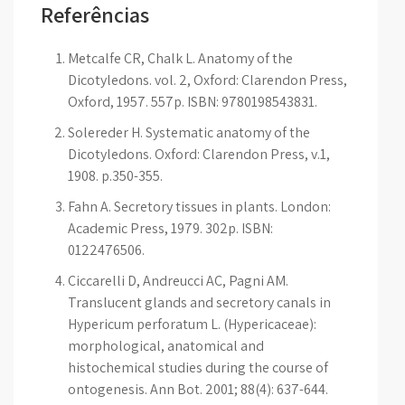
Referências
Metcalfe CR, Chalk L. Anatomy of the
Dicotyledons. vol. 2, Oxford: Clarendon Press,
Oxford, 1957. 557p. ISBN: 9780198543831.
Solereder H. Systematic anatomy of the
Dicotyledons. Oxford: Clarendon Press, v.1,
1908. p.350-355.
Fahn A. Secretory tissues in plants. London:
Academic Press, 1979. 302p. ISBN:
0122476506.
Ciccarelli D, Andreucci AC, Pagni AM.
Translucent glands and secretory canals in
Hypericum perforatum L. (Hypericaceae):
morphological, anatomical and
histochemical studies during the course of
ontogenesis. Ann Bot. 2001; 88(4): 637-644.