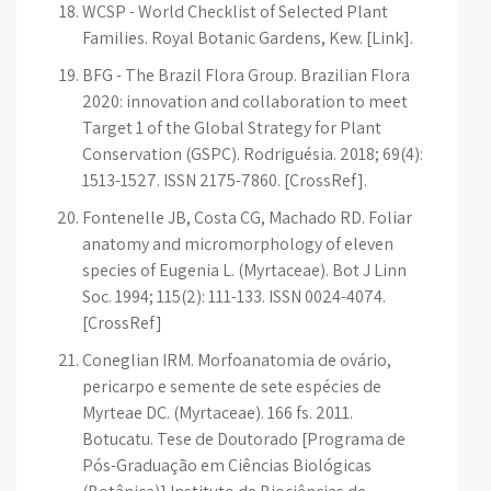
WCSP - World Checklist of Selected Plant
Families. Royal Botanic Gardens, Kew. [Link].
BFG - The Brazil Flora Group. Brazilian Flora
2020: innovation and collaboration to meet
Target 1 of the Global Strategy for Plant
Conservation (GSPC). Rodriguésia. 2018; 69(4):
1513-1527. ISSN 2175-7860. [CrossRef].
Fontenelle JB, Costa CG, Machado RD. Foliar
anatomy and micromorphology of eleven
species of Eugenia L. (Myrtaceae). Bot J Linn
Soc. 1994; 115(2): 111-133. ISSN 0024-4074.
[CrossRef]
Coneglian IRM. Morfoanatomia de ovário,
pericarpo e semente de sete espécies de
Myrteae DC. (Myrtaceae). 166 fs. 2011.
Botucatu. Tese de Doutorado [Programa de
Pós-Graduação em Ciências Biológicas