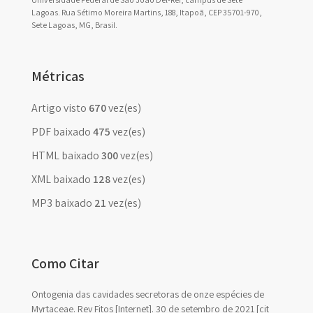
Lagoas. Rua Sétimo Moreira Martins, 188, Itapoã, CEP 35701-970,
Sete Lagoas, MG, Brasil.
Métricas
Artigo visto
670
vez(es)
PDF baixado
475
vez(es)
HTML baixado
300
vez(es)
XML baixado
128
vez(es)
MP3 baixado
21
vez(es)
Como Citar
Ontogenia das cavidades secretoras de onze espécies de
Myrtaceae. Rev Fitos [Internet]. 30 de setembro de 2021 [cit