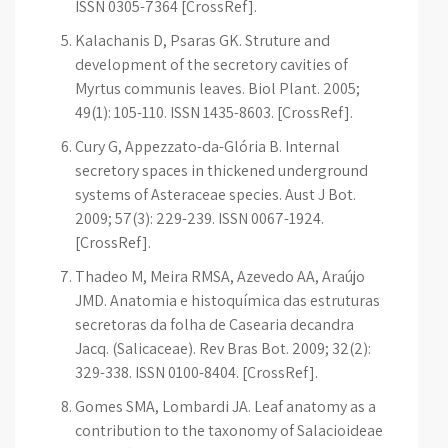
ISSN 0305-7364 [CrossRef].
Kalachanis D, Psaras GK. Struture and
development of the secretory cavities of
Myrtus communis leaves. Biol Plant. 2005;
49(1): 105-110. ISSN 1435-8603. [CrossRef].
Cury G, Appezzato-da-Glória B. Internal
secretory spaces in thickened underground
systems of Asteraceae species. Aust J Bot.
2009; 57(3): 229-239. ISSN 0067-1924.
[CrossRef].
Thadeo M, Meira RMSA, Azevedo AA, Araújo
JMD. Anatomia e histoquímica das estruturas
secretoras da folha de Casearia decandra
Jacq. (Salicaceae). Rev Bras Bot. 2009; 32(2):
329-338. ISSN 0100-8404. [CrossRef].
Gomes SMA, Lombardi JA. Leaf anatomy as a
contribution to the taxonomy of Salacioideae