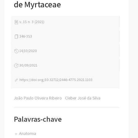
de Myrtaceae
v. 15 n. 3 (2021)
346-353
14/10/2020
30/09/2021
https://doi.org/10.32712/2446-4775.2021.1103
João Paulo Oliveira Ribeiro
Cleber José da Silva
Palavras-chave
Anatomia