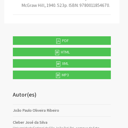
McGraw Hill, 1940. 523p. ISBN: 9780011854670.
PDF
HTML
XML
MP3
Autor(es)
João Paulo Oliveira Ribeiro
Cleber José da Silva
Universidade Federal de São João Del-Rei, campus de Sete