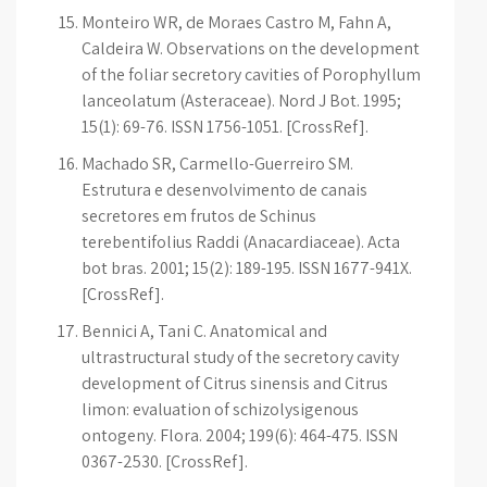
Monteiro WR, de Moraes Castro M, Fahn A,
Caldeira W. Observations on the development
of the foliar secretory cavities of Porophyllum
lanceolatum (Asteraceae). Nord J Bot. 1995;
15(1): 69-76. ISSN 1756-1051. [CrossRef].
Machado SR, Carmello-Guerreiro SM.
Estrutura e desenvolvimento de canais
secretores em frutos de Schinus
terebentifolius Raddi (Anacardiaceae). Acta
bot bras. 2001; 15(2): 189-195. ISSN 1677-941X.
[CrossRef].
Bennici A, Tani C. Anatomical and
ultrastructural study of the secretory cavity
development of Citrus sinensis and Citrus
limon: evaluation of schizolysigenous
ontogeny. Flora. 2004; 199(6): 464-475. ISSN
0367-2530. [CrossRef].