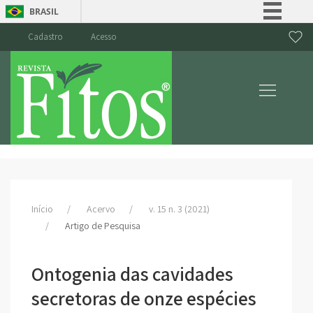
BRASIL
Simplifique!
Cadastro
Acesso
Comunica BR
Participe
Acesso à informação
Legislação
Canais
Início
Acervo
v. 15 n. 3 (2021)
Artigo de Pesquisa
Ontogenia das cavidades
secretoras de onze espécies