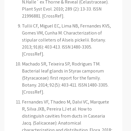
N.Halle´ ex Thorne & Reveal (Celastraceae).
Plant Syst Evol. 2010; 289 (2): 13-33. ISSN
21996881. [CrossRef].
Tullii CF, Miguel EC, Lima NB, Fernandes KVS,
Gomes VM, Cunha M. Characterization of
stipular colleters of Alseis pickelii. Botany.
2013; 91(6): 403-413. ISSN 1480-3305.
[CrossRef].
Machado SR, Teixeira SP, Rodrigues TM.
Bacterial leaf glands in Styrax camporum
(Styracaceae): first report for the family.
Botany. 2014; 92(5): 403-411. ISSN 1480-3305.
[CrossRef].
Fernandes VF, Thadeo M, Dalvi VC, Marquete
R, Silva JXB, Pereira LJ et al. How to
distinguish cavities from ducts in Casearia
Jacq. (Salicaceae): Anatomical
characterization and distribution. Flora. 2018;